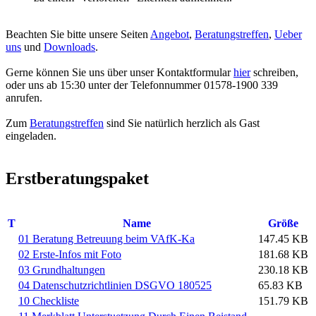
Beachten Sie bitte unsere Seiten
Angebot
,
Beratungstreffen
,
Ueber
uns
und
Downloads
.
Gerne können Sie uns über unser Kontaktformular
hier
schreiben,
oder uns ab 15:30 unter der Telefonnummer 01578-1900 339
anrufen.
Zum
Beratungstreffen
sind Sie natürlich herzlich als Gast
eingeladen.
Erstberatungspaket
T
Name
Größe
01 Beratung Betreuung beim VAfK-Ka
147.45 KB
02 Erste-Infos mit Foto
181.68 KB
03 Grundhaltungen
230.18 KB
04 Datenschutzrichtlinien DSGVO 180525
65.83 KB
10 Checkliste
151.79 KB