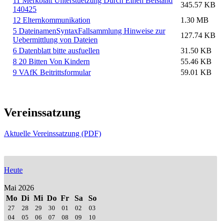
11 Merkblatt Unterstuetzung Durch Einen Beistand
345.57 KB
140425
12 Elternkommunikation
1.30 MB
5 DateinamenSyntaxFallsammlung Hinweise zur
127.74 KB
Uebermittlung von Dateien
6 Datenblatt bitte ausfuellen
31.50 KB
8 20 Bitten Von Kindern
55.46 KB
9 VAfK Beitrittsformular
59.01 KB
Vereinssatzung
Aktuelle Vereinssatzung (PDF)
Heute
Mai 2026
Mo
Di
Mi
Do
Fr
Sa
So
27
28
29
30
01
02
03
04
05
06
07
08
09
10