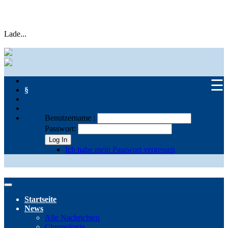
Lade...
☰
§
Benutzername :
Passwort:
Log In
Ich habe mein Passwort vergessen
Startseite
News
Alle Nachrichten
Chronologie