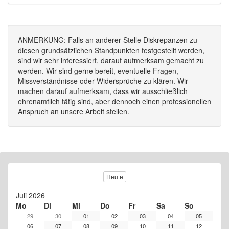
ANMERKUNG: Falls an anderer Stelle Diskrepanzen zu
diesen grundsätzlichen Standpunkten festgestellt werden,
sind wir sehr interessiert, darauf aufmerksam gemacht zu
werden. Wir sind gerne bereit, eventuelle Fragen,
Missverständnisse oder Widersprüche zu klären. Wir
machen darauf aufmerksam, dass wir ausschließlich
ehrenamtlich tätig sind, aber dennoch einen professionellen
Anspruch an unsere Arbeit stellen.
Heute
Juli 2026
Mo
Di
Mi
Do
Fr
Sa
So
29
30
01
02
03
04
05
06
07
08
09
10
11
12