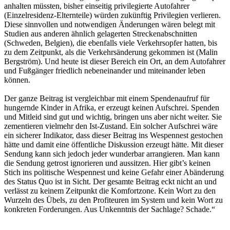
anhalten müssten, bisher einseitig privilegierte Autofahrer
(Einzelresidenz-Elternteile) würden zukünftig Privilegien verlieren.
Diese sinnvollen und notwendigen Änderungen wären belegt mit
Studien aus anderen ähnlich gelagerten Streckenabschnitten
(Schweden, Belgien), die ebenfalls viele Verkehrsopfer hatten, bis
zu dem Zeitpunkt, als die Verkehrsänderung gekommen ist (Malin
Bergström). Und heute ist dieser Bereich ein Ort, an dem Autofahrer
und Fußgänger friedlich nebeneinander und miteinander leben
können.
Der ganze Beitrag ist vergleichbar mit einem Spendenaufruf für
hungernde Kinder in Afrika, er erzeugt keinen Aufschrei. Spenden
und Mitleid sind gut und wichtig, bringen uns aber nicht weiter. Sie
zementieren vielmehr den Ist-Zustand. Ein solcher Aufschrei wäre
ein sicherer Indikator, dass dieser Beitrag ins Wespennest gestochen
hätte und damit eine öffentliche Diskussion erzeugt hätte. Mit dieser
Sendung kann sich jedoch jeder wunderbar arrangieren. Man kann
die Sendung getrost ignorieren und aussitzen. Hier gibt’s keinen
Stich ins politische Wespennest und keine Gefahr einer Abänderung
des Status Quo ist in Sicht. Der gesamte Beitrag eckt nicht an und
verlässt zu keinem Zeitpunkt die Komfortzone. Kein Wort zu den
Wurzeln des Übels, zu den Profiteuren im System und kein Wort zu
konkreten Forderungen. Aus Unkenntnis der Sachlage? Schade.“