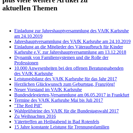
aktuellen Themen
Einladung zur Jahreshauptversammlung des VAfK Karlsruhe
am 24.10.2019
Jahreshauptversammlung des VAfK Karlsruhe am 24.10.2019
Einladung an die Mitglieder des Väteraufbruch für Kinder
Karlsruhe e.V. zur Jahreshauptversammlung am 13.12.2018
Dynamik von Familiensystemen und die Rolle der
Professionen
10.000 Anwesenheiten bei den offenen Beratungsabenden
des VAfK Karlsruhe
Leistungsbilanz des VAfK Karlsruhe für das Jahr 2017
Herzlichen Glückwunsch zum Geburtstag, Franzjörg!
Neuer Vorstand im VAfK Karlsruhe
Bundesdelegierten-Versammlung am 06.05.2017 in Frankfurt
Termine des VAfK Karlsruhe Mai bis Juli 2017
"The Red Pill"
Wahlprüfsteine des VAfK für die Bundestagswahl 2017
Zu Weihnachten 2016
Vätertreffen an Heiligabend in Bad Rotenfels
15 Jahre konstante Leistung für Trennungsfamilien