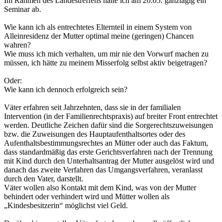
Im Rahmen des Landestreffens halte ich am 20.05. ganztägig ein
Seminar ab.
Wie kann ich als entrechtetes Elternteil in einem System von
Alleinresidenz der Mutter optimal meine (geringen) Chancen
wahren?
Wie muss ich mich verhalten, um mir nie den Vorwurf machen zu
müssen, ich hätte zu meinem Misserfolg selbst aktiv beigetragen?
Oder:
Wie kann ich dennoch erfolgreich sein?
Väter erfahren seit Jahrzehnten, dass sie in der familialen
Intervention (in der Familienrechtspraxis) auf breiter Front entrechtet
werden. Deutliche Zeichen dafür sind die Sorgerechtszuweisungen
bzw. die Zuweisungen des Hauptaufenthaltsortes oder des
Aufenthaltsbestimmungsrechtes an Mütter oder auch das Faktum,
dass standardmäßig das erste Gerichtsverfahren nach der Trennung
mit Kind durch den Unterhaltsantrag der Mutter ausgelöst wird und
danach das zweite Verfahren das Umgangsverfahren, veranlasst
durch den Vater, darstellt.
Väter wollen also Kontakt mit dem Kind, was von der Mutter
behindert oder verhindert wird und Mütter wollen als
„Kindesbesitzerin“ möglichst viel Geld.