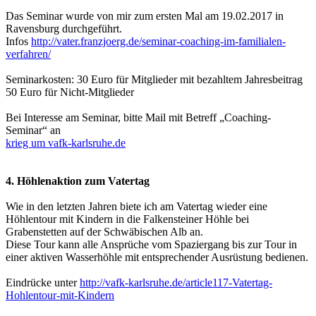
Das Seminar wurde von mir zum ersten Mal am 19.02.2017 in
Ravensburg durchgeführt.
Infos
http://vater.franzjoerg.de/seminar-coaching-im-familialen-
verfahren/
Seminarkosten: 30 Euro für Mitglieder mit bezahltem Jahresbeitrag
50 Euro für Nicht-Mitglieder
Bei Interesse am Seminar, bitte Mail mit Betreff „Coaching-
Seminar“ an
krieg um vafk-karlsruhe.de
4. Höhlenaktion zum Vatertag
Wie in den letzten Jahren biete ich am Vatertag wieder eine
Höhlentour mit Kindern in die Falkensteiner Höhle bei
Grabenstetten auf der Schwäbischen Alb an.
Diese Tour kann alle Ansprüche vom Spaziergang bis zur Tour in
einer aktiven Wasserhöhle mit entsprechender Ausrüstung bedienen.
Eindrücke unter
http://vafk-karlsruhe.de/article117-Vatertag-
Hohlentour-mit-Kindern