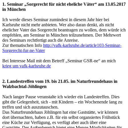
1. Seminar „Sorgerecht für nicht eheliche Väter“ am 13.05.2017
in München
Ich werde dieses Seminar zumindest in diesem Jahr hier bei
Karlsruhe nicht mehr anbieten. Wer also daran denkt, als nicht
ehelicher Vater das Sorgerecht beantragen zu wollen, dem würde ich
empfehlen, am Seminar in München teilzunehmen. Der Mehrwert
des Seminars rechtfertigt auch die Anreise.
Zur thematischen Info
http://vafk-karlsruhe.de/article103-Seminar-
Sorgerecht-fur-ne-Vater
Bei Interesse Mail mit dem Betreff „Seminar GSR-ne“ an mich
krieg um vafk-karlsruhe.de
2. Landestreffen vom 19. bis 21.05. im Naturfreundehaus in
Walzbachtal-Jöhlingen
Nach langer Pause veranstalte ich wieder ein Landestreffen. Dies
gibt die Gelegenheit, sich - mit Kindern – ein Wochenende lang zu
treffen und sich auszutauschen.
Das Naturfreundehaus Jöhlingen hat eine Gaststätte, wir können
dort übernachten, haben z.B. für ein selbst organsiertes Frühstück
eine Küche zur Verfügung, es verfügt aber auch über eine
Gaststätte. Der Außenbereich bietet eine Menge Möglichkeiten für