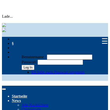
Lade...
☰
§
Benutzername :
Passwort:
Log In
Ich habe mein Passwort vergessen
Startseite
News
Alle Nachrichten
Chronologie