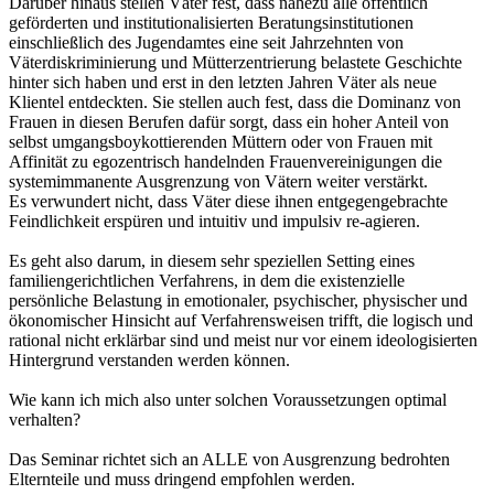
Darüber hinaus stellen Väter fest, dass nahezu alle öffentlich
geförderten und institutionalisierten Beratungsinstitutionen
einschließlich des Jugendamtes eine seit Jahrzehnten von
Väterdiskriminierung und Mütterzentrierung belastete Geschichte
hinter sich haben und erst in den letzten Jahren Väter als neue
Klientel entdeckten. Sie stellen auch fest, dass die Dominanz von
Frauen in diesen Berufen dafür sorgt, dass ein hoher Anteil von
selbst umgangsboykottierenden Müttern oder von Frauen mit
Affinität zu egozentrisch handelnden Frauenvereinigungen die
systemimmanente Ausgrenzung von Vätern weiter verstärkt.
Es verwundert nicht, dass Väter diese ihnen entgegengebrachte
Feindlichkeit erspüren und intuitiv und impulsiv re-agieren.
Es geht also darum, in diesem sehr speziellen Setting eines
familiengerichtlichen Verfahrens, in dem die existenzielle
persönliche Belastung in emotionaler, psychischer, physischer und
ökonomischer Hinsicht auf Verfahrensweisen trifft, die logisch und
rational nicht erklärbar sind und meist nur vor einem ideologisierten
Hintergrund verstanden werden können.
Wie kann ich mich also unter solchen Voraussetzungen optimal
verhalten?
Das Seminar richtet sich an ALLE von Ausgrenzung bedrohten
Elternteile und muss dringend empfohlen werden.