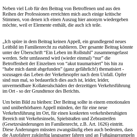
Neben viel Lob für den Beitrag von Betroffenen und aus den
Reihen der Professionen erreichten mich auch einige kritische
Stimmen, von denen ich einen Auszug hier anonym wiedergeben
möchte, weil er Elemente enthält, die auch ich teile.
„Ich spüre in dem Beitrag keinen Appell, ein grundlegend neues
Leitbild im Familienrecht zu etablieren. Der gesamte Beitrag könnte
unter der Überschrift “Ein Leben im Rollstuhl” zusammengefasst
werden. Sehr umfassend wird (wieder einmal) “nur” die
Betroffenheit der Einzelnen von “akut traumarisiert” bis hin zu
“habe mich damit abgefunden” (ganz gefährlich!) thematisiert -
sozusagen das Leben der Verkehrsopfer nach dem Unfall. Opfer
sind nun mal, so bedauerlich dies auch ist, leider, leider,
unvermeidbare Kollateralschäden der derzeitigen Verkehrsführung
im Ort - so der Grundtenor des Berichts.
Um beim Bild zu bleiben: Der Beitrag sollte in einem emotionalen
und unüberhörbaren Appell münden, der für eine neue
Verkehrsführung im Ort, für einen konkreten verkehrsberuhigten
Bereich mit Verkehrsinseln, Spielstraßen und Zebrastreifen
(Gesetzesänderungen im Familienrecht, z.B. Art. 1626) eintritt.
Diese Änderungen müssten zwangsläufig eben auch bedeuten, dass
die Autofahrer zukünftig langsamer fahren und an Fußgängerampeln