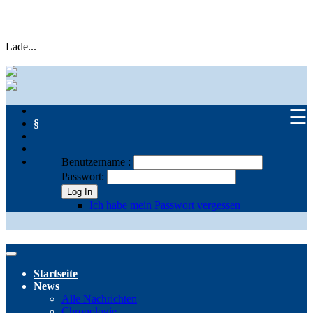
Lade...
☰
§
Benutzername :
Passwort:
Log In
Ich habe mein Passwort vergessen
Startseite
News
Alle Nachrichten
Chronologie