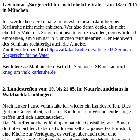
1. Seminar „Sorgerecht für nicht eheliche Väter“ am 13.05.2017
in München
Ich werde dieses Seminar zumindest in diesem Jahr hier bei
Karlsruhe nicht mehr anbieten. Wer also daran denkt, als nicht
ehelicher Vater das Sorgerecht beantragen zu wollen, dem würde ich
empfehlen, am Seminar in München teilzunehmen. Der Mehrwert
des Seminars rechtfertigt auch die Anreise.
Zur thematischen Info
http://vafk-karlsruhe.de/article103-Seminar-
Sorgerecht-fur-ne-Vater
Bei Interesse Mail mit dem Betreff „Seminar GSR-ne“ an mich
krieg um vafk-karlsruhe.de
2. Landestreffen vom 19. bis 21.05. im Naturfreundehaus in
Walzbachtal-Jöhlingen
Nach langer Pause veranstalte ich wieder ein Landestreffen. Dies
gibt die Gelegenheit, sich - mit Kindern – ein Wochenende lang zu
treffen und sich auszutauschen.
Das Naturfreundehaus Jöhlingen hat eine Gaststätte, wir können
dort übernachten, haben z.B. für ein selbst organsiertes Frühstück
eine Küche zur Verfügung, es verfügt aber auch über eine
Gaststätte. Der Außenbereich bietet eine Menge Möglichkeiten für