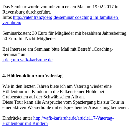
Das Seminar wurde von mir zum ersten Mal am 19.02.2017 in
Ravensburg durchgeführt.
Infos
http://vater.franzjoerg.de/seminar-coaching-im-familialen-
verfahren/
Seminarkosten: 30 Euro für Mitglieder mit bezahltem Jahresbeitrag
50 Euro für Nicht-Mitglieder
Bei Interesse am Seminar, bitte Mail mit Betreff „Coaching-
Seminar“ an
krieg um vafk-karlsruhe.de
4. Höhlenaktion zum Vatertag
Wie in den letzten Jahren biete ich am Vatertag wieder eine
Höhlentour mit Kindern in die Falkensteiner Höhle bei
Grabenstetten auf der Schwäbischen Alb an.
Diese Tour kann alle Ansprüche vom Spaziergang bis zur Tour in
einer aktiven Wasserhöhle mit entsprechender Ausrüstung bedienen.
Eindrücke unter
http://vafk-karlsruhe.de/article117-Vatertag-
Hohlentour-mit-Kindern