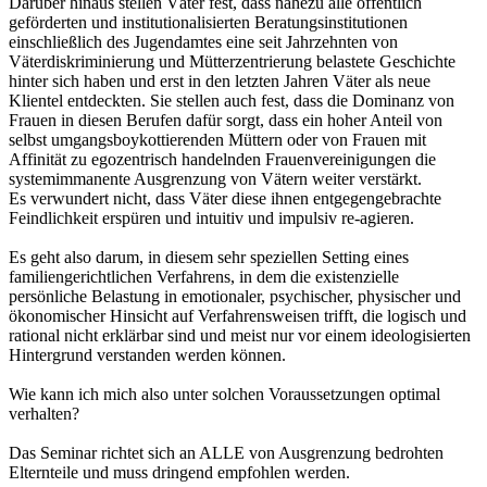
Darüber hinaus stellen Väter fest, dass nahezu alle öffentlich
geförderten und institutionalisierten Beratungsinstitutionen
einschließlich des Jugendamtes eine seit Jahrzehnten von
Väterdiskriminierung und Mütterzentrierung belastete Geschichte
hinter sich haben und erst in den letzten Jahren Väter als neue
Klientel entdeckten. Sie stellen auch fest, dass die Dominanz von
Frauen in diesen Berufen dafür sorgt, dass ein hoher Anteil von
selbst umgangsboykottierenden Müttern oder von Frauen mit
Affinität zu egozentrisch handelnden Frauenvereinigungen die
systemimmanente Ausgrenzung von Vätern weiter verstärkt.
Es verwundert nicht, dass Väter diese ihnen entgegengebrachte
Feindlichkeit erspüren und intuitiv und impulsiv re-agieren.
Es geht also darum, in diesem sehr speziellen Setting eines
familiengerichtlichen Verfahrens, in dem die existenzielle
persönliche Belastung in emotionaler, psychischer, physischer und
ökonomischer Hinsicht auf Verfahrensweisen trifft, die logisch und
rational nicht erklärbar sind und meist nur vor einem ideologisierten
Hintergrund verstanden werden können.
Wie kann ich mich also unter solchen Voraussetzungen optimal
verhalten?
Das Seminar richtet sich an ALLE von Ausgrenzung bedrohten
Elternteile und muss dringend empfohlen werden.