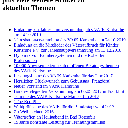
aktuellen Themen
Einladung zur Jahreshauptversammlung des VAfK Karlsruhe
am 24.10.2019
Jahreshauptversammlung des VAfK Karlsruhe am 24.10.2019
Einladung an die Mitglieder des Väteraufbruch für Kinder
Karlsruhe e.V. zur Jahreshauptversammlung am 13.12.2018
Dynamik von Familiensystemen und die Rolle der
Professionen
10.000 Anwesenheiten bei den offenen Beratungsabenden
des VAfK Karlsruhe
Leistungsbilanz des VAfK Karlsruhe für das Jahr 2017
Herzlichen Glückwunsch zum Geburtstag, Franzjörg!
Neuer Vorstand im VAfK Karlsruhe
Bundesdelegierten-Versammlung am 06.05.2017 in Frankfurt
Termine des VAfK Karlsruhe Mai bis Juli 2017
"The Red Pill"
Wahlprüfsteine des VAfK für die Bundestagswahl 2017
Zu Weihnachten 2016
Vätertreffen an Heiligabend in Bad Rotenfels
15 Jahre konstante Leistung für Trennungsfamilien