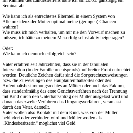
Im Rahmen des Landestreffens halte ich am 20.05. ganztägig ein
Seminar ab.
Wie kann ich als entrechtetes Elternteil in einem System von
Alleinresidenz der Mutter optimal meine (geringen) Chancen
wahren?
Wie muss ich mich verhalten, um mir nie den Vorwurf machen zu
müssen, ich hätte zu meinem Misserfolg selbst aktiv beigetragen?
Oder:
Wie kann ich dennoch erfolgreich sein?
Väter erfahren seit Jahrzehnten, dass sie in der familialen
Intervention (in der Familienrechtspraxis) auf breiter Front entrechtet
werden. Deutliche Zeichen dafür sind die Sorgerechtszuweisungen
bzw. die Zuweisungen des Hauptaufenthaltsortes oder des
Aufenthaltsbestimmungsrechtes an Mütter oder auch das Faktum,
dass standardmäßig das erste Gerichtsverfahren nach der Trennung
mit Kind durch den Unterhaltsantrag der Mutter ausgelöst wird und
danach das zweite Verfahren das Umgangsverfahren, veranlasst
durch den Vater, darstellt.
Väter wollen also Kontakt mit dem Kind, was von der Mutter
behindert oder verhindert wird und Mütter wollen als
„Kindesbesitzerin“ möglichst viel Geld.