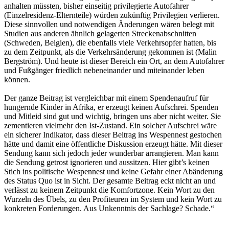
anhalten müssten, bisher einseitig privilegierte Autofahrer
(Einzelresidenz-Elternteile) würden zukünftig Privilegien verlieren.
Diese sinnvollen und notwendigen Änderungen wären belegt mit
Studien aus anderen ähnlich gelagerten Streckenabschnitten
(Schweden, Belgien), die ebenfalls viele Verkehrsopfer hatten, bis
zu dem Zeitpunkt, als die Verkehrsänderung gekommen ist (Malin
Bergström). Und heute ist dieser Bereich ein Ort, an dem Autofahrer
und Fußgänger friedlich nebeneinander und miteinander leben
können.
Der ganze Beitrag ist vergleichbar mit einem Spendenaufruf für
hungernde Kinder in Afrika, er erzeugt keinen Aufschrei. Spenden
und Mitleid sind gut und wichtig, bringen uns aber nicht weiter. Sie
zementieren vielmehr den Ist-Zustand. Ein solcher Aufschrei wäre
ein sicherer Indikator, dass dieser Beitrag ins Wespennest gestochen
hätte und damit eine öffentliche Diskussion erzeugt hätte. Mit dieser
Sendung kann sich jedoch jeder wunderbar arrangieren. Man kann
die Sendung getrost ignorieren und aussitzen. Hier gibt’s keinen
Stich ins politische Wespennest und keine Gefahr einer Abänderung
des Status Quo ist in Sicht. Der gesamte Beitrag eckt nicht an und
verlässt zu keinem Zeitpunkt die Komfortzone. Kein Wort zu den
Wurzeln des Übels, zu den Profiteuren im System und kein Wort zu
konkreten Forderungen. Aus Unkenntnis der Sachlage? Schade.“