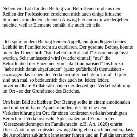
Neben viel Lob für den Beitrag von Betroffenen und aus den
Reihen der Professionen erreichten mich auch einige kritische
Stimmen, von denen ich einen Auszug hier anonym wiedergeben
möchte, weil er Elemente enthält, die auch ich teile.
„Ich spüre in dem Beitrag keinen Appell, ein grundlegend neues
Leitbild im Familienrecht zu etablieren. Der gesamte Beitrag könnte
unter der Überschrift “Ein Leben im Rollstuhl” zusammengefasst
werden. Sehr umfassend wird (wieder einmal) “nur” die
Betroffenheit der Einzelnen von “akut traumarisiert” bis hin zu
“habe mich damit abgefunden” (ganz gefährlich!) thematisiert -
sozusagen das Leben der Verkehrsopfer nach dem Unfall. Opfer
sind nun mal, so bedauerlich dies auch ist, leider, leider,
unvermeidbare Kollateralschäden der derzeitigen Verkehrsführung
im Ort - so der Grundtenor des Berichts.
Um beim Bild zu bleiben: Der Beitrag sollte in einem emotionalen
und unüberhörbaren Appell münden, der für eine neue
Verkehrsführung im Ort, für einen konkreten verkehrsberuhigten
Bereich mit Verkehrsinseln, Spielstraßen und Zebrastreifen
(Gesetzesänderungen im Familienrecht, z.B. Art. 1626) eintritt.
Diese Änderungen müssten zwangsläufig eben auch bedeuten, dass
die Autofahrer zukünftig langsamer fahren und an Fußgängerampeln