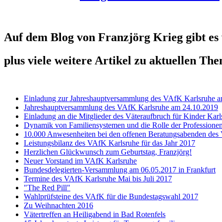
Auf dem Blog von Franzjörg Krieg gibt es
plus viele weitere Artikel zu aktuellen Th
Einladung zur Jahreshauptversammlung des VAfK Karlsruhe 
Jahreshauptversammlung des VAfK Karlsruhe am 24.10.2019
Einladung an die Mitglieder des Väteraufbruch für Kinder Ka
Dynamik von Familiensystemen und die Rolle der Professione
10.000 Anwesenheiten bei den offenen Beratungsabenden des
Leistungsbilanz des VAfK Karlsruhe für das Jahr 2017
Herzlichen Glückwunsch zum Geburtstag, Franzjörg!
Neuer Vorstand im VAfK Karlsruhe
Bundesdelegierten-Versammlung am 06.05.2017 in Frankfurt
Termine des VAfK Karlsruhe Mai bis Juli 2017
"The Red Pill"
Wahlprüfsteine des VAfK für die Bundestagswahl 2017
Zu Weihnachten 2016
Vätertreffen an Heiligabend in Bad Rotenfels