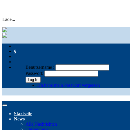
Lade...
§
Benutzername :
Passwort:
Log In
Ich habe mein Passwort vergessen
Startseite
News
Alle Nachrichten
Chronologie