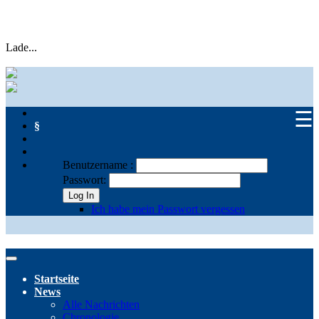
Lade...
☰
§
Benutzername :
Passwort:
Log In
Ich habe mein Passwort vergessen
Startseite
News
Alle Nachrichten
Chronologie