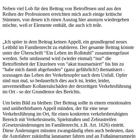
Neben viel Lob für den Beitrag von Betroffenen und aus den
Reihen der Professionen erreichten mich auch einige kritische
Stimmen, von denen ich einen Auszug hier anonym wiedergeben
möchte, weil er Elemente enthält, die auch ich teile.
„Ich spüre in dem Beitrag keinen Appell, ein grundlegend neues
Leitbild im Familienrecht zu etablieren. Der gesamte Beitrag könnte
unter der Überschrift “Ein Leben im Rollstuhl” zusammengefasst
werden. Sehr umfassend wird (wieder einmal) “nur” die
Betroffenheit der Einzelnen von “akut traumarisiert” bis hin zu
“habe mich damit abgefunden” (ganz gefährlich!) thematisiert -
sozusagen das Leben der Verkehrsopfer nach dem Unfall. Opfer
sind nun mal, so bedauerlich dies auch ist, leider, leider,
unvermeidbare Kollateralschäden der derzeitigen Verkehrsführung
im Ort - so der Grundtenor des Berichts.
Um beim Bild zu bleiben: Der Beitrag sollte in einem emotionalen
und unüberhörbaren Appell münden, der für eine neue
Verkehrsführung im Ort, für einen konkreten verkehrsberuhigten
Bereich mit Verkehrsinseln, Spielstraßen und Zebrastreifen
(Gesetzesänderungen im Familienrecht, z.B. Art. 1626) eintritt.
Diese Änderungen müssten zwangsläufig eben auch bedeuten, dass
die Autofahrer zukünftig langsamer fahren und an Fußgängerampeln