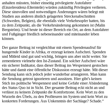
anhalten müssten, bisher einseitig privilegierte Autofahrer
(Einzelresidenz-Elternteile) würden zukünftig Privilegien verlieren.
Diese sinnvollen und notwendigen Änderungen wären belegt mit
Studien aus anderen ähnlich gelagerten Streckenabschnitten
(Schweden, Belgien), die ebenfalls viele Verkehrsopfer hatten, bis
zu dem Zeitpunkt, als die Verkehrsänderung gekommen ist (Malin
Bergström). Und heute ist dieser Bereich ein Ort, an dem Autofahrer
und Fußgänger friedlich nebeneinander und miteinander leben
können.
Der ganze Beitrag ist vergleichbar mit einem Spendenaufruf für
hungernde Kinder in Afrika, er erzeugt keinen Aufschrei. Spenden
und Mitleid sind gut und wichtig, bringen uns aber nicht weiter. Sie
zementieren vielmehr den Ist-Zustand. Ein solcher Aufschrei wäre
ein sicherer Indikator, dass dieser Beitrag ins Wespennest gestochen
hätte und damit eine öffentliche Diskussion erzeugt hätte. Mit dieser
Sendung kann sich jedoch jeder wunderbar arrangieren. Man kann
die Sendung getrost ignorieren und aussitzen. Hier gibt’s keinen
Stich ins politische Wespennest und keine Gefahr einer Abänderung
des Status Quo ist in Sicht. Der gesamte Beitrag eckt nicht an und
verlässt zu keinem Zeitpunkt die Komfortzone. Kein Wort zu den
Wurzeln des Übels, zu den Profiteuren im System und kein Wort zu
konkreten Forderungen. Aus Unkenntnis der Sachlage? Schade.“