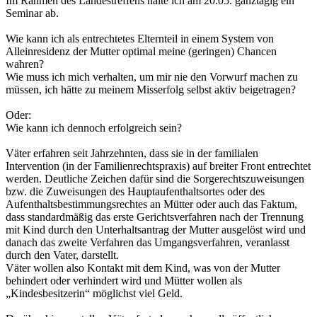
Im Rahmen des Landestreffens halte ich am 20.05. ganztägig ein
Seminar ab.
Wie kann ich als entrechtetes Elternteil in einem System von
Alleinresidenz der Mutter optimal meine (geringen) Chancen
wahren?
Wie muss ich mich verhalten, um mir nie den Vorwurf machen zu
müssen, ich hätte zu meinem Misserfolg selbst aktiv beigetragen?
Oder:
Wie kann ich dennoch erfolgreich sein?
Väter erfahren seit Jahrzehnten, dass sie in der familialen
Intervention (in der Familienrechtspraxis) auf breiter Front entrechtet
werden. Deutliche Zeichen dafür sind die Sorgerechtszuweisungen
bzw. die Zuweisungen des Hauptaufenthaltsortes oder des
Aufenthaltsbestimmungsrechtes an Mütter oder auch das Faktum,
dass standardmäßig das erste Gerichtsverfahren nach der Trennung
mit Kind durch den Unterhaltsantrag der Mutter ausgelöst wird und
danach das zweite Verfahren das Umgangsverfahren, veranlasst
durch den Vater, darstellt.
Väter wollen also Kontakt mit dem Kind, was von der Mutter
behindert oder verhindert wird und Mütter wollen als
„Kindesbesitzerin“ möglichst viel Geld.