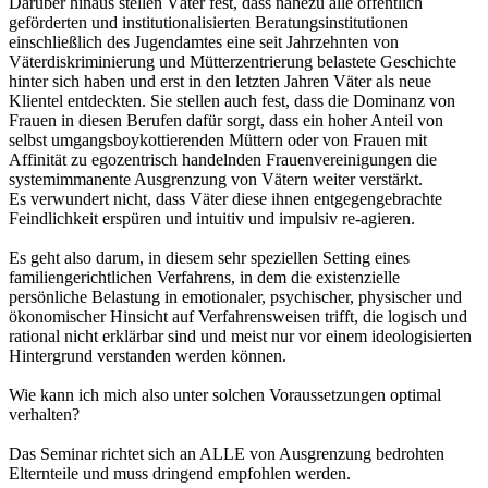
Darüber hinaus stellen Väter fest, dass nahezu alle öffentlich
geförderten und institutionalisierten Beratungsinstitutionen
einschließlich des Jugendamtes eine seit Jahrzehnten von
Väterdiskriminierung und Mütterzentrierung belastete Geschichte
hinter sich haben und erst in den letzten Jahren Väter als neue
Klientel entdeckten. Sie stellen auch fest, dass die Dominanz von
Frauen in diesen Berufen dafür sorgt, dass ein hoher Anteil von
selbst umgangsboykottierenden Müttern oder von Frauen mit
Affinität zu egozentrisch handelnden Frauenvereinigungen die
systemimmanente Ausgrenzung von Vätern weiter verstärkt.
Es verwundert nicht, dass Väter diese ihnen entgegengebrachte
Feindlichkeit erspüren und intuitiv und impulsiv re-agieren.
Es geht also darum, in diesem sehr speziellen Setting eines
familiengerichtlichen Verfahrens, in dem die existenzielle
persönliche Belastung in emotionaler, psychischer, physischer und
ökonomischer Hinsicht auf Verfahrensweisen trifft, die logisch und
rational nicht erklärbar sind und meist nur vor einem ideologisierten
Hintergrund verstanden werden können.
Wie kann ich mich also unter solchen Voraussetzungen optimal
verhalten?
Das Seminar richtet sich an ALLE von Ausgrenzung bedrohten
Elternteile und muss dringend empfohlen werden.