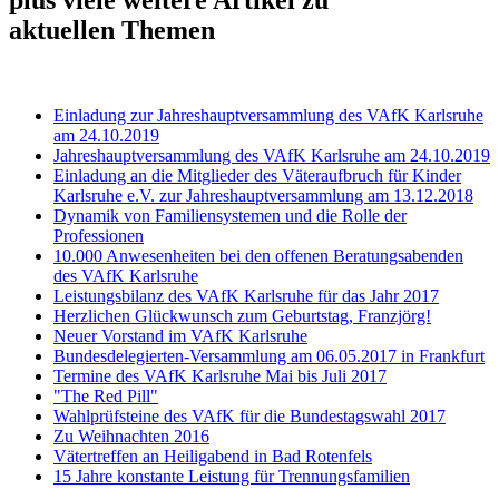
aktuellen Themen
Einladung zur Jahreshauptversammlung des VAfK Karlsruhe
am 24.10.2019
Jahreshauptversammlung des VAfK Karlsruhe am 24.10.2019
Einladung an die Mitglieder des Väteraufbruch für Kinder
Karlsruhe e.V. zur Jahreshauptversammlung am 13.12.2018
Dynamik von Familiensystemen und die Rolle der
Professionen
10.000 Anwesenheiten bei den offenen Beratungsabenden
des VAfK Karlsruhe
Leistungsbilanz des VAfK Karlsruhe für das Jahr 2017
Herzlichen Glückwunsch zum Geburtstag, Franzjörg!
Neuer Vorstand im VAfK Karlsruhe
Bundesdelegierten-Versammlung am 06.05.2017 in Frankfurt
Termine des VAfK Karlsruhe Mai bis Juli 2017
"The Red Pill"
Wahlprüfsteine des VAfK für die Bundestagswahl 2017
Zu Weihnachten 2016
Vätertreffen an Heiligabend in Bad Rotenfels
15 Jahre konstante Leistung für Trennungsfamilien