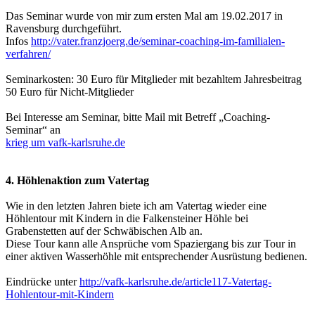
Das Seminar wurde von mir zum ersten Mal am 19.02.2017 in
Ravensburg durchgeführt.
Infos
http://vater.franzjoerg.de/seminar-coaching-im-familialen-
verfahren/
Seminarkosten: 30 Euro für Mitglieder mit bezahltem Jahresbeitrag
50 Euro für Nicht-Mitglieder
Bei Interesse am Seminar, bitte Mail mit Betreff „Coaching-
Seminar“ an
krieg um vafk-karlsruhe.de
4. Höhlenaktion zum Vatertag
Wie in den letzten Jahren biete ich am Vatertag wieder eine
Höhlentour mit Kindern in die Falkensteiner Höhle bei
Grabenstetten auf der Schwäbischen Alb an.
Diese Tour kann alle Ansprüche vom Spaziergang bis zur Tour in
einer aktiven Wasserhöhle mit entsprechender Ausrüstung bedienen.
Eindrücke unter
http://vafk-karlsruhe.de/article117-Vatertag-
Hohlentour-mit-Kindern