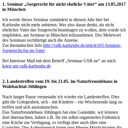
1. Seminar „Sorgerecht für nicht eheliche Väter“ am 13.05.2017
in München
Ich werde dieses Seminar zumindest in diesem Jahr hier bei
Karlsruhe nicht mehr anbieten. Wer also daran denkt, als nicht
ehelicher Vater das Sorgerecht beantragen zu wollen, dem würde ich
empfehlen, am Seminar in München teilzunehmen. Der Mehrwert
des Seminars rechtfertigt auch die Anreise.
Zur thematischen Info
http://vafk-karlsruhe.de/article103-Seminar-
Sorgerecht-fur-ne-Vater
Bei Interesse Mail mit dem Betreff „Seminar GSR-ne“ an mich
krieg um vafk-karlsruhe.de
2. Landestreffen vom 19. bis 21.05. im Naturfreundehaus in
Walzbachtal-Jöhlingen
Nach langer Pause veranstalte ich wieder ein Landestreffen. Dies
gibt die Gelegenheit, sich - mit Kindern – ein Wochenende lang zu
treffen und sich auszutauschen.
Das Naturfreundehaus Jöhlingen hat eine Gaststätte, wir können
dort übernachten, haben z.B. für ein selbst organsiertes Frühstück
eine Küche zur Verfügung, es verfügt aber auch über eine
Gaststätte. Der Außenbereich bietet eine Menge Möglichkeiten für