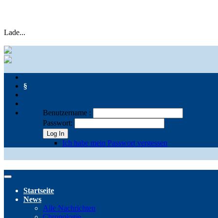
Lade...
§
Benutzername :
Passwort:
Log In
Ich habe mein Passwort vergessen
Startseite
News
Alle Nachrichten
Chronologie