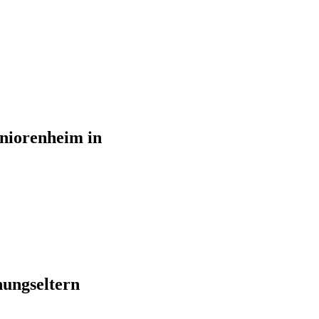
eniorenheim in
nungseltern