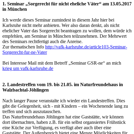
1. Seminar „Sorgerecht für nicht eheliche Väter“ am 13.05.2017
in München
Ich werde dieses Seminar zumindest in diesem Jahr hier bei
Karlsruhe nicht mehr anbieten. Wer also daran denkt, als nicht
ehelicher Vater das Sorgerecht beantragen zu wollen, dem würde ich
empfehlen, am Seminar in München teilzunehmen. Der Mehrwert
des Seminars rechtfertigt auch die Anreise.
Zur thematischen Info
http://vafk-karlsruhe.de/article103-Seminar-
Sorgerecht-fur-ne-Vater
Bei Interesse Mail mit dem Betreff „Seminar GSR-ne“ an mich
krieg um vafk-karlsruhe.de
2. Landestreffen vom 19. bis 21.05. im Naturfreundehaus in
Walzbachtal-Jöhlingen
Nach langer Pause veranstalte ich wieder ein Landestreffen. Dies
gibt die Gelegenheit, sich - mit Kindern – ein Wochenende lang zu
treffen und sich auszutauschen.
Das Naturfreundehaus Jöhlingen hat eine Gaststätte, wir können
dort übernachten, haben z.B. für ein selbst organsiertes Frühstück
eine Küche zur Verfügung, es verfügt aber auch über eine
Gaststätte. Der Außenbereich bietet eine Menge Möglichkeiten für