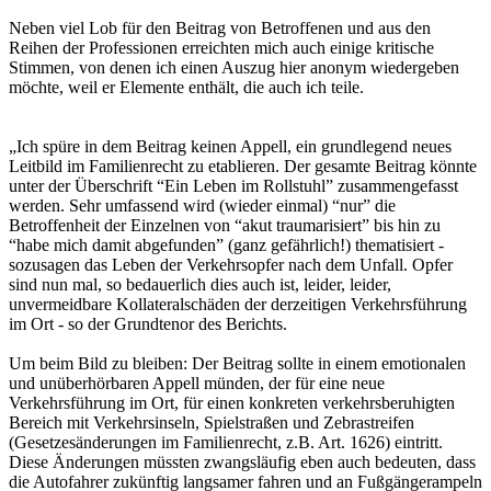
Neben viel Lob für den Beitrag von Betroffenen und aus den
Reihen der Professionen erreichten mich auch einige kritische
Stimmen, von denen ich einen Auszug hier anonym wiedergeben
möchte, weil er Elemente enthält, die auch ich teile.
„Ich spüre in dem Beitrag keinen Appell, ein grundlegend neues
Leitbild im Familienrecht zu etablieren. Der gesamte Beitrag könnte
unter der Überschrift “Ein Leben im Rollstuhl” zusammengefasst
werden. Sehr umfassend wird (wieder einmal) “nur” die
Betroffenheit der Einzelnen von “akut traumarisiert” bis hin zu
“habe mich damit abgefunden” (ganz gefährlich!) thematisiert -
sozusagen das Leben der Verkehrsopfer nach dem Unfall. Opfer
sind nun mal, so bedauerlich dies auch ist, leider, leider,
unvermeidbare Kollateralschäden der derzeitigen Verkehrsführung
im Ort - so der Grundtenor des Berichts.
Um beim Bild zu bleiben: Der Beitrag sollte in einem emotionalen
und unüberhörbaren Appell münden, der für eine neue
Verkehrsführung im Ort, für einen konkreten verkehrsberuhigten
Bereich mit Verkehrsinseln, Spielstraßen und Zebrastreifen
(Gesetzesänderungen im Familienrecht, z.B. Art. 1626) eintritt.
Diese Änderungen müssten zwangsläufig eben auch bedeuten, dass
die Autofahrer zukünftig langsamer fahren und an Fußgängerampeln