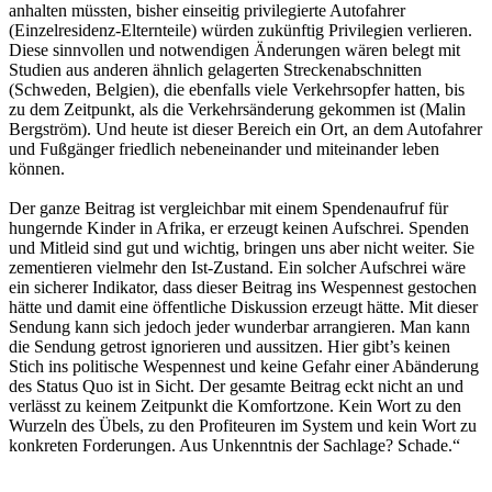
anhalten müssten, bisher einseitig privilegierte Autofahrer
(Einzelresidenz-Elternteile) würden zukünftig Privilegien verlieren.
Diese sinnvollen und notwendigen Änderungen wären belegt mit
Studien aus anderen ähnlich gelagerten Streckenabschnitten
(Schweden, Belgien), die ebenfalls viele Verkehrsopfer hatten, bis
zu dem Zeitpunkt, als die Verkehrsänderung gekommen ist (Malin
Bergström). Und heute ist dieser Bereich ein Ort, an dem Autofahrer
und Fußgänger friedlich nebeneinander und miteinander leben
können.
Der ganze Beitrag ist vergleichbar mit einem Spendenaufruf für
hungernde Kinder in Afrika, er erzeugt keinen Aufschrei. Spenden
und Mitleid sind gut und wichtig, bringen uns aber nicht weiter. Sie
zementieren vielmehr den Ist-Zustand. Ein solcher Aufschrei wäre
ein sicherer Indikator, dass dieser Beitrag ins Wespennest gestochen
hätte und damit eine öffentliche Diskussion erzeugt hätte. Mit dieser
Sendung kann sich jedoch jeder wunderbar arrangieren. Man kann
die Sendung getrost ignorieren und aussitzen. Hier gibt’s keinen
Stich ins politische Wespennest und keine Gefahr einer Abänderung
des Status Quo ist in Sicht. Der gesamte Beitrag eckt nicht an und
verlässt zu keinem Zeitpunkt die Komfortzone. Kein Wort zu den
Wurzeln des Übels, zu den Profiteuren im System und kein Wort zu
konkreten Forderungen. Aus Unkenntnis der Sachlage? Schade.“