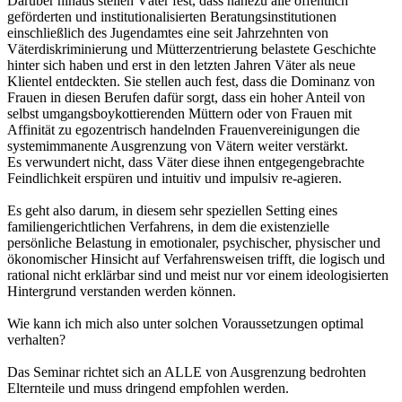
Darüber hinaus stellen Väter fest, dass nahezu alle öffentlich
geförderten und institutionalisierten Beratungsinstitutionen
einschließlich des Jugendamtes eine seit Jahrzehnten von
Väterdiskriminierung und Mütterzentrierung belastete Geschichte
hinter sich haben und erst in den letzten Jahren Väter als neue
Klientel entdeckten. Sie stellen auch fest, dass die Dominanz von
Frauen in diesen Berufen dafür sorgt, dass ein hoher Anteil von
selbst umgangsboykottierenden Müttern oder von Frauen mit
Affinität zu egozentrisch handelnden Frauenvereinigungen die
systemimmanente Ausgrenzung von Vätern weiter verstärkt.
Es verwundert nicht, dass Väter diese ihnen entgegengebrachte
Feindlichkeit erspüren und intuitiv und impulsiv re-agieren.
Es geht also darum, in diesem sehr speziellen Setting eines
familiengerichtlichen Verfahrens, in dem die existenzielle
persönliche Belastung in emotionaler, psychischer, physischer und
ökonomischer Hinsicht auf Verfahrensweisen trifft, die logisch und
rational nicht erklärbar sind und meist nur vor einem ideologisierten
Hintergrund verstanden werden können.
Wie kann ich mich also unter solchen Voraussetzungen optimal
verhalten?
Das Seminar richtet sich an ALLE von Ausgrenzung bedrohten
Elternteile und muss dringend empfohlen werden.