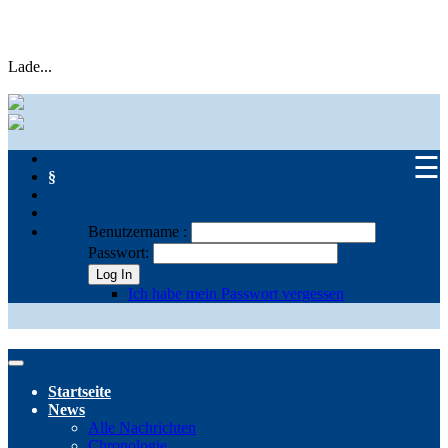
Lade...
☰
§
Benutzername :
Passwort:
Log In
Ich habe mein Passwort vergessen
Startseite
News
Alle Nachrichten
Chronologie