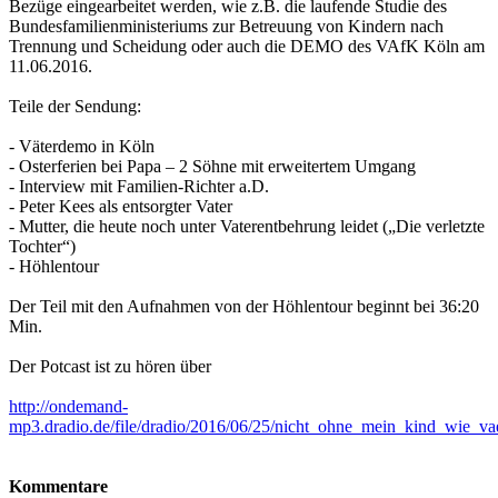
Bezüge eingearbeitet werden, wie z.B. die laufende Studie des
Bundesfamilienministeriums zur Betreuung von Kindern nach
Trennung und Scheidung oder auch die DEMO des VAfK Köln am
11.06.2016.
Teile der Sendung:
- Väterdemo in Köln
- Osterferien bei Papa – 2 Söhne mit erweitertem Umgang
- Interview mit Familien-Richter a.D.
- Peter Kees als entsorgter Vater
- Mutter, die heute noch unter Vaterentbehrung leidet („Die verletzte
Tochter“)
- Höhlentour
Der Teil mit den Aufnahmen von der Höhlentour beginnt bei 36:20
Min.
Der Potcast ist zu hören über
http://ondemand-
mp3.dradio.de/file/dradio/2016/06/25/nicht_ohne_mein_kind_wie_
Kommentare