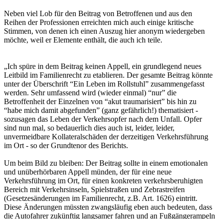
Neben viel Lob für den Beitrag von Betroffenen und aus den
Reihen der Professionen erreichten mich auch einige kritische
Stimmen, von denen ich einen Auszug hier anonym wiedergeben
möchte, weil er Elemente enthält, die auch ich teile.
„Ich spüre in dem Beitrag keinen Appell, ein grundlegend neues
Leitbild im Familienrecht zu etablieren. Der gesamte Beitrag könnte
unter der Überschrift “Ein Leben im Rollstuhl” zusammengefasst
werden. Sehr umfassend wird (wieder einmal) “nur” die
Betroffenheit der Einzelnen von “akut traumarisiert” bis hin zu
“habe mich damit abgefunden” (ganz gefährlich!) thematisiert -
sozusagen das Leben der Verkehrsopfer nach dem Unfall. Opfer
sind nun mal, so bedauerlich dies auch ist, leider, leider,
unvermeidbare Kollateralschäden der derzeitigen Verkehrsführung
im Ort - so der Grundtenor des Berichts.
Um beim Bild zu bleiben: Der Beitrag sollte in einem emotionalen
und unüberhörbaren Appell münden, der für eine neue
Verkehrsführung im Ort, für einen konkreten verkehrsberuhigten
Bereich mit Verkehrsinseln, Spielstraßen und Zebrastreifen
(Gesetzesänderungen im Familienrecht, z.B. Art. 1626) eintritt.
Diese Änderungen müssten zwangsläufig eben auch bedeuten, dass
die Autofahrer zukünftig langsamer fahren und an Fußgängerampeln