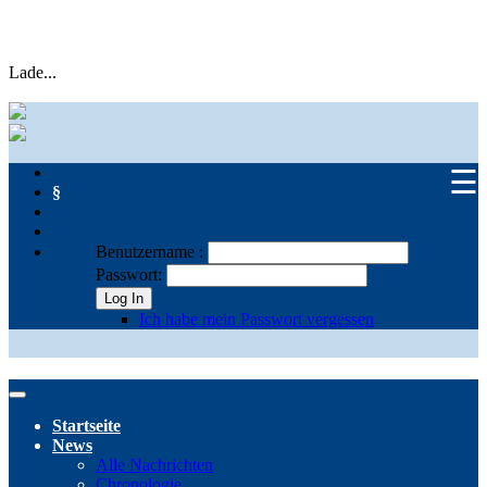
Lade...
☰
§
Benutzername :
Passwort:
Log In
Ich habe mein Passwort vergessen
Startseite
News
Alle Nachrichten
Chronologie