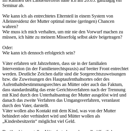
Im Rahmen des Landestreffens halte ich am 20.05. ganztägig ein
Seminar ab.
Wie kann ich als entrechtetes Elternteil in einem System von
Alleinresidenz der Mutter optimal meine (geringen) Chancen
wahren?
Wie muss ich mich verhalten, um mir nie den Vorwurf machen zu
müssen, ich hätte zu meinem Misserfolg selbst aktiv beigetragen?
Oder:
Wie kann ich dennoch erfolgreich sein?
Väter erfahren seit Jahrzehnten, dass sie in der familialen
Intervention (in der Familienrechtspraxis) auf breiter Front entrechtet
werden. Deutliche Zeichen dafür sind die Sorgerechtszuweisungen
bzw. die Zuweisungen des Hauptaufenthaltsortes oder des
Aufenthaltsbestimmungsrechtes an Mütter oder auch das Faktum,
dass standardmäßig das erste Gerichtsverfahren nach der Trennung
mit Kind durch den Unterhaltsantrag der Mutter ausgelöst wird und
danach das zweite Verfahren das Umgangsverfahren, veranlasst
durch den Vater, darstellt.
Väter wollen also Kontakt mit dem Kind, was von der Mutter
behindert oder verhindert wird und Mütter wollen als
„Kindesbesitzerin“ möglichst viel Geld.