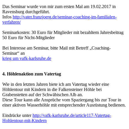
Das Seminar wurde von mir zum ersten Mal am 19.02.2017 in
Ravensburg durchgeführt.
Infos
http://vater.franzjoerg.de/seminar-coaching-im-familialen-
verfahren/
Seminarkosten: 30 Euro für Mitglieder mit bezahltem Jahresbeitrag
50 Euro für Nicht-Mitglieder
Bei Interesse am Seminar, bitte Mail mit Betreff „Coaching-
Seminar“ an
krieg um vafk-karlsruhe.de
4. Höhlenaktion zum Vatertag
Wie in den letzten Jahren biete ich am Vatertag wieder eine
Höhlentour mit Kindern in die Falkensteiner Höhle bei
Grabenstetten auf der Schwäbischen Alb an.
Diese Tour kann alle Ansprüche vom Spaziergang bis zur Tour in
einer aktiven Wasserhöhle mit entsprechender Ausrüstung bedienen.
Eindrücke unter
http://vafk-karlsruhe.de/article117-Vatertag-
Hohlentour-mit-Kindern