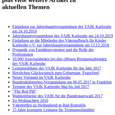
aktuellen Themen
Einladung zur Jahreshauptversammlung des VAfK Karlsruhe
am 24.10.2019
Jahreshauptversammlung des VAfK Karlsruhe am 24.10.2019
Einladung an die Mitglieder des Väteraufbruch für Kinder
Karlsruhe e.V. zur Jahreshauptversammlung am 13.12.2018
Dynamik von Familiensystemen und die Rolle der
Professionen
10.000 Anwesenheiten bei den offenen Beratungsabenden
des VAfK Karlsruhe
Leistungsbilanz des VAfK Karlsruhe für das Jahr 2017
Herzlichen Glückwunsch zum Geburtstag, Franzjörg!
Neuer Vorstand im VAfK Karlsruhe
Bundesdelegierten-Versammlung am 06.05.2017 in Frankfurt
Termine des VAfK Karlsruhe Mai bis Juli 2017
"The Red Pill"
Wahlprüfsteine des VAfK für die Bundestagswahl 2017
Zu Weihnachten 2016
Vätertreffen an Heiligabend in Bad Rotenfels
15 Jahre konstante Leistung für Trennungsfamilien