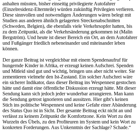
anhalten müssten, bisher einseitig privilegierte Autofahrer
(Einzelresidenz-Elternteile) würden zukünftig Privilegien verlieren.
Diese sinnvollen und notwendigen Änderungen wären belegt mit
Studien aus anderen ähnlich gelagerten Streckenabschnitten
(Schweden, Belgien), die ebenfalls viele Verkehrsopfer hatten, bis
zu dem Zeitpunkt, als die Verkehrsänderung gekommen ist (Malin
Bergström). Und heute ist dieser Bereich ein Ort, an dem Autofahrer
und Fußgänger friedlich nebeneinander und miteinander leben
können.
Der ganze Beitrag ist vergleichbar mit einem Spendenaufruf für
hungernde Kinder in Afrika, er erzeugt keinen Aufschrei. Spenden
und Mitleid sind gut und wichtig, bringen uns aber nicht weiter. Sie
zementieren vielmehr den Ist-Zustand. Ein solcher Aufschrei wäre
ein sicherer Indikator, dass dieser Beitrag ins Wespennest gestochen
hätte und damit eine öffentliche Diskussion erzeugt hätte. Mit dieser
Sendung kann sich jedoch jeder wunderbar arrangieren. Man kann
die Sendung getrost ignorieren und aussitzen. Hier gibt’s keinen
Stich ins politische Wespennest und keine Gefahr einer Abänderung
des Status Quo ist in Sicht. Der gesamte Beitrag eckt nicht an und
verlässt zu keinem Zeitpunkt die Komfortzone. Kein Wort zu den
Wurzeln des Übels, zu den Profiteuren im System und kein Wort zu
konkreten Forderungen. Aus Unkenntnis der Sachlage? Schade.“