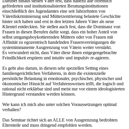
Darüber hinaus stellen Väter fest, dass nahezu alle öffentlich
geförderten und institutionalisierten Beratungsinstitutionen
einschließlich des Jugendamtes eine seit Jahrzehnten von
Väterdiskriminierung und Mütterzentrierung belastete Geschichte
hinter sich haben und erst in den letzten Jahren Väter als neue
Klientel entdeckten. Sie stellen auch fest, dass die Dominanz von
Frauen in diesen Berufen dafür sorgt, dass ein hoher Anteil von
selbst umgangsboykottierenden Müttern oder von Frauen mit
Affinität zu egozentrisch handelnden Frauenvereinigungen die
systemimmanente Ausgrenzung von Vätern weiter verstärkt.
Es verwundert nicht, dass Väter diese ihnen entgegengebrachte
Feindlichkeit erspüren und intuitiv und impulsiv re-agieren.
Es geht also darum, in diesem sehr speziellen Setting eines
familiengerichtlichen Verfahrens, in dem die existenzielle
persönliche Belastung in emotionaler, psychischer, physischer und
ökonomischer Hinsicht auf Verfahrensweisen trifft, die logisch und
rational nicht erklärbar sind und meist nur vor einem ideologisierten
Hintergrund verstanden werden können.
Wie kann ich mich also unter solchen Voraussetzungen optimal
verhalten?
Das Seminar richtet sich an ALLE von Ausgrenzung bedrohten
Elternteile und muss dringend empfohlen werden.