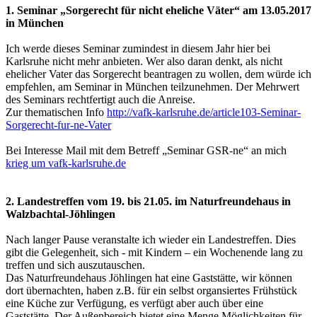
1. Seminar „Sorgerecht für nicht eheliche Väter“ am 13.05.2017
in München
Ich werde dieses Seminar zumindest in diesem Jahr hier bei
Karlsruhe nicht mehr anbieten. Wer also daran denkt, als nicht
ehelicher Vater das Sorgerecht beantragen zu wollen, dem würde ich
empfehlen, am Seminar in München teilzunehmen. Der Mehrwert
des Seminars rechtfertigt auch die Anreise.
Zur thematischen Info
http://vafk-karlsruhe.de/article103-Seminar-
Sorgerecht-fur-ne-Vater
Bei Interesse Mail mit dem Betreff „Seminar GSR-ne“ an mich
krieg um vafk-karlsruhe.de
2. Landestreffen vom 19. bis 21.05. im Naturfreundehaus in
Walzbachtal-Jöhlingen
Nach langer Pause veranstalte ich wieder ein Landestreffen. Dies
gibt die Gelegenheit, sich - mit Kindern – ein Wochenende lang zu
treffen und sich auszutauschen.
Das Naturfreundehaus Jöhlingen hat eine Gaststätte, wir können
dort übernachten, haben z.B. für ein selbst organsiertes Frühstück
eine Küche zur Verfügung, es verfügt aber auch über eine
Gaststätte. Der Außenbereich bietet eine Menge Möglichkeiten für