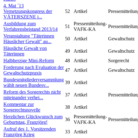
4. Mai ´13
Vernetzungskongress der
52
Artikel
Pressemitteilun
VÄTERSZENE i...
Ausbildung zum
Pressemitteilung-
51
Pressemitteilun
Verfahrensbeistand 2013/14
VAFK-KA
Veranstaltung "Täterinnen
50
Artikel
Gewaltschutz
Häuslicher Gewalt" au...
Häusliche Gewalt von
49
Artikel
Gewaltschutz
Täterinnen
Halbherzige Mini-Reform
48
Artikel
Sorgerecht
Forderung nach Evaluation der
47
Artikel
Gewaltschutz
Gewaltschutzpraxis
Bundesmitgliederversammlung
39
Artikel
wählt neuen Bundesv...
Reform des Sorgerechts nicht
37
Artikel
Pressemitteilun
miteinander verhei...
Kommentar zur
38
Artikel
Sorgerechtsnovelle
Herzlichen Glückwunsch zum
Pressemitteilung-
36
Pressemitteilun
Geburtstag, Franzjörg!
VAFK-KA
Aufruf des 1. Vorsitzenden
33
Artikel
Franzjörg Krieg