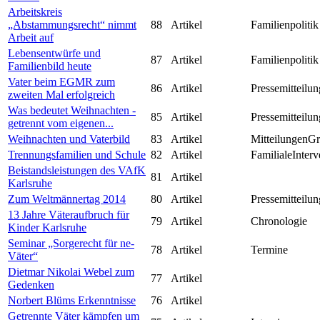
Arbeitskreis
„Abstammungsrecht“ nimmt
88
Artikel
Familienpolitik
Arbeit auf
Lebensentwürfe und
87
Artikel
Familienpolitik
Familienbild heute
Vater beim EGMR zum
86
Artikel
Pressemitteilun
zweiten Mal erfolgreich
Was bedeutet Weihnachten -
85
Artikel
Pressemitteilun
getrennt vom eigenen...
Weihnachten und Vaterbild
83
Artikel
MitteilungenG
Trennungsfamilien und Schule
82
Artikel
FamilialeInterv
Beistandsleistungen des VAfK
81
Artikel
Karlsruhe
Zum Weltmännertag 2014
80
Artikel
Pressemitteilun
13 Jahre Väteraufbruch für
79
Artikel
Chronologie
Kinder Karlsruhe
Seminar „Sorgerecht für ne-
78
Artikel
Termine
Väter“
Dietmar Nikolai Webel zum
77
Artikel
Gedenken
Norbert Blüms Erkenntnisse
76
Artikel
Getrennte Väter kämpfen um