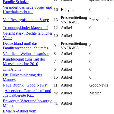
Familie Schulze
Verändert das neue Sorge- und
16
Ereignis
0
Unterhaltsrecht u...
Pressemitteilung-
Viel Besorgnis um die Sorge
13
Pressemitteilun
VAFK-KA
Trennungskinder klagen an!
12
Artikel
0
Gericht stärkt Rechte leiblicher
10
Artikel
Väter
Deutschland muß das
Pressemitteilung-
9
0
Familienrecht endlich umfas...
VAFK-KA
Väterliche Weihnachtsgrüsse
8
Artikel
0
Kundgebung zum Tag der
7
Artikel
0
Menschenrechte 2010
zum Archiv
6
Artikel
0
Die Diskriminierung des
15
Artikel
0
Mannes
Neue Rubrik "Good News"
11
Artikel
GoodNews
„Abservierte Patriarchen“ und
42
Artikel
Medien
„gewaltbereite Ki...
Ent-sorgte Väter und be-sorgte
41
Artikel
Mütter
EMMA-Artikel vom