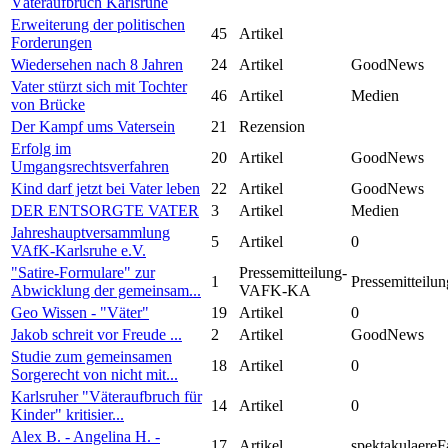
Väteraufbruch Karlsruhe
Erweiterung der politischen
45
Artikel
Forderungen
Wiedersehen nach 8 Jahren
24
Artikel
GoodNews
Vater stürzt sich mit Tochter
46
Artikel
Medien
von Brücke
Der Kampf ums Vatersein
21
Rezension
Erfolg im
20
Artikel
GoodNews
Umgangsrechtsverfahren
Kind darf jetzt bei Vater leben
22
Artikel
GoodNews
DER ENTSORGTE VATER
3
Artikel
Medien
Jahreshauptversammlung
5
Artikel
0
VAfK-Karlsruhe e.V.
"Satire-Formulare" zur
Pressemitteilung-
1
Pressemitteilun
Abwicklung der gemeinsam...
VAFK-KA
Geo Wissen - "Väter"
19
Artikel
0
Jakob schreit vor Freude ...
2
Artikel
GoodNews
Studie zum gemeinsamen
18
Artikel
0
Sorgerecht von nicht mit...
Karlsruher "Väteraufbruch für
14
Artikel
0
Kinder" kritisier...
Alex B. - Angelina H. -
17
Artikel
spektakulaereF