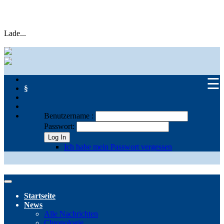
Lade...
☰
§
Benutzername :
Passwort:
Log In
Ich habe mein Passwort vergessen
Startseite
News
Alle Nachrichten
Chronologie