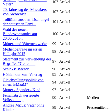
103
Artikel
Väter“
20. Jahrestag des Massakers
102
Artikel
von Srebrenica
Tollitäten aus dem Dschungel
101
Artikel
der deutschen Fami...
Wahl des neuen
Bundesvorstandes am
100
Artikel
20.06.2015 i...
Mütter- und Väternetzwerke
99
Artikel
Medienbeiträge im ersten
98
Artikel
Halbjahr 2015
Statement zur Verwendung des
97
Artikel
Begriffes “Getrenn...
Schicksalswende
96
Artikel
Höhlentour zum Vatertag
95
Artikel
Gleichstellungspolitik von
94
Artikel
einem BMaaM?
Mutter - Spender - Kind
93
Artikel
Feministisch gesteuerte
90
Artikel
Medien
Volksbildung
Andrea Micus: Väter ohne
89
Artikel
Pressemitteilun
Kinder