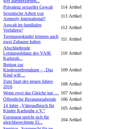
wer alleinerziehen...
Prävalenz sexueller Gewalt
114
Artikel
Sexistische Arbeit von
113
Artikel
Amnesty International?
Anwalt im familialen
112
Artikel
Verfahren?
Trennungskinder können auch
111
Artikel
zwei Zuhause haben
Abschließende
Leistungsbilanz des VAfK
110
Artikel
Karlsruh...
Beitrag zur
Kindesentfremdung – „Das
109
Artikel
Kind will ...
Zum Start des neuen Jahres
108
Artikel
2016
Wenn zwei das Gleiche tun …
107
Artikel
Öffentliche Beratungsabende
106
Artikel
14 Jahre „Väteraufbruch für
105
Artikel
Kinder Karlsruhe e.V.“
Europarat spricht sich für
104
Artikel
gleichberechtigte El...
Seminar „Sorgerecht für ne-