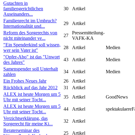
Gutachten in
familiengerichtlichen
30
Artikel
Auseinanders...
Familienrecht im Umbruch?
29
Artikel
Internationalität und...
Reform des Sorgerechts von
Pressemitteilung-
27
nicht miteinander ve...
VAFK-KA
"Ein Spenderkind soll wissen,
28
Artikel
Medien
wer sein Vater ist"
"Opfer-Abo" ist das "Unwort
43
Artikel
Medien
des Jahres"
Samenspender soll Unterhalt
34
Artikel
Medien
zahlen
Ein Frohes Neues Jahr
26
Artikel
Rückblick auf das Jahr 2012
31
Artikel
ALEX ist heute Morgen um 5
35
Artikel
GoodNews
Uhr mit seiner Tocht...
ALEX ist heute Morgen um 5
44
Artikel
spektakulaereF
Uhr mit seiner Tocht...
Verzichtserklärung, das
32
Artikel
Sorgerecht für meine Ki...
Beraterseminar des
25
Artikel