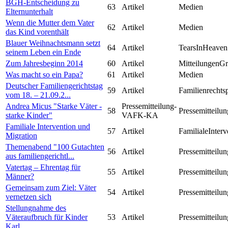
BGH-Entscheidung zu
63
Artikel
Medien
Elternunterhalt
Wenn die Mutter dem Vater
62
Artikel
Medien
das Kind vorenthält
Blauer Weihnachtsmann setzt
64
Artikel
TearsInHeaven
seinem Leben ein Ende
Zum Jahresbeginn 2014
60
Artikel
MitteilungenG
Was macht so ein Papa?
61
Artikel
Medien
Deutscher Familiengerichtstag
59
Artikel
Familienrechts
vom 18. – 21.09.2...
Andrea Micus "Starke Väter -
Pressemitteilung-
58
Pressemitteilun
starke Kinder"
VAFK-KA
Familiale Intervention und
57
Artikel
FamilialeInterv
Migration
Themenabend "100 Gutachten
56
Artikel
Pressemitteilun
aus familiengerichtl...
Vatertag – Ehrentag für
55
Artikel
Pressemitteilun
Männer?
Gemeinsam zum Ziel: Väter
54
Artikel
Pressemitteilun
vernetzen sich
Stellungnahme des
Väteraufbruch für Kinder
53
Artikel
Pressemitteilun
Karl...