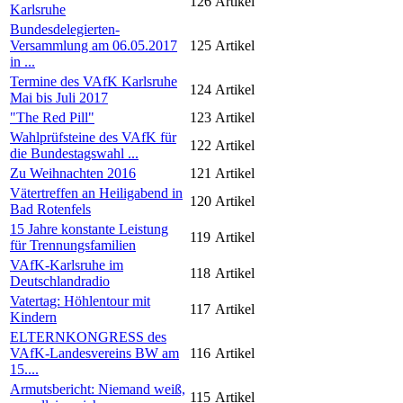
126
Artikel
Karlsruhe
Bundesdelegierten-
Versammlung am 06.05.2017
125
Artikel
in ...
Termine des VAfK Karlsruhe
124
Artikel
Mai bis Juli 2017
"The Red Pill"
123
Artikel
Wahlprüfsteine des VAfK für
122
Artikel
die Bundestagswahl ...
Zu Weihnachten 2016
121
Artikel
Vätertreffen an Heiligabend in
120
Artikel
Bad Rotenfels
15 Jahre konstante Leistung
119
Artikel
für Trennungsfamilien
VAfK-Karlsruhe im
118
Artikel
Deutschlandradio
Vatertag: Höhlentour mit
117
Artikel
Kindern
ELTERNKONGRESS des
VAfK-Landesvereins BW am
116
Artikel
15....
Armutsbericht: Niemand weiß,
115
Artikel