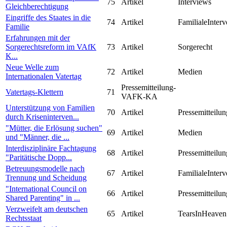
75
Artikel
Interviews
Gleichberechtigung
Eingriffe des Staates in die
74
Artikel
FamilialeInterv
Familie
Erfahrungen mit der
Sorgerechtsreform im VAfK
73
Artikel
Sorgerecht
K...
Neue Welle zum
72
Artikel
Medien
Internationalen Vatertag
Pressemitteilung-
Vatertags-Klettern
71
VAFK-KA
Unterstützung von Familien
70
Artikel
Pressemitteilun
durch Kriseninterven...
"Mütter, die Erlösung suchen"
69
Artikel
Medien
und "Männer, die ...
Interdisziplinäre Fachtagung
68
Artikel
Pressemitteilun
"Paritätische Dopp...
Betreuungsmodelle nach
67
Artikel
FamilialeInterv
Trennung und Scheidung
"International Council on
66
Artikel
Pressemitteilun
Shared Parenting" in ...
Verzweifelt am deutschen
65
Artikel
TearsInHeaven
Rechtsstaat