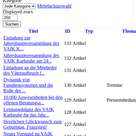
Kategorie
Mehrfachauswahl
Displayed rows
Suchen
Titel
ID
Typ
Them
Einladung zur
Jahreshauptversammlung des
133
Artikel
VAfK K...
Jahreshauptversammlung des
132
Artikel
VAfK Karlsruhe am 24...
Einladung an die Mitglieder
131
Artikel
des Väteraufbruch f...
Dynamik von
Familiensystemen und die
130
Artikel
Termine
Rolle der ...
10.000 Anwesenheiten bei den
129
Artikel
Pressemitteilun
offenen Beratungsa...
Leistungsbilanz des VAfK
128
Artikel
Karlsruhe für das Jahr...
Herzlichen Glückwunsch zum
127
Artikel
Geburtstag, Franzjörg!
Neuer Vorstand im VAfK