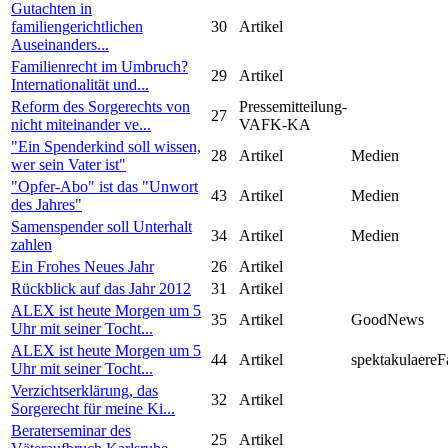
Gutachten in
familiengerichtlichen
30
Artikel
Auseinanders...
Familienrecht im Umbruch?
29
Artikel
Internationalität und...
Reform des Sorgerechts von
Pressemitteilung-
27
nicht miteinander ve...
VAFK-KA
"Ein Spenderkind soll wissen,
28
Artikel
Medien
wer sein Vater ist"
"Opfer-Abo" ist das "Unwort
43
Artikel
Medien
des Jahres"
Samenspender soll Unterhalt
34
Artikel
Medien
zahlen
Ein Frohes Neues Jahr
26
Artikel
Rückblick auf das Jahr 2012
31
Artikel
ALEX ist heute Morgen um 5
35
Artikel
GoodNews
Uhr mit seiner Tocht...
ALEX ist heute Morgen um 5
44
Artikel
spektakulaereF
Uhr mit seiner Tocht...
Verzichtserklärung, das
32
Artikel
Sorgerecht für meine Ki...
Beraterseminar des
25
Artikel