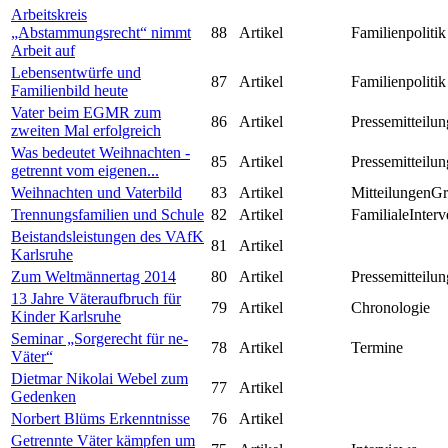
Arbeitskreis
„Abstammungsrecht“ nimmt
88
Artikel
Familienpolitik
Arbeit auf
Lebensentwürfe und
87
Artikel
Familienpolitik
Familienbild heute
Vater beim EGMR zum
86
Artikel
Pressemitteilun
zweiten Mal erfolgreich
Was bedeutet Weihnachten -
85
Artikel
Pressemitteilun
getrennt vom eigenen...
Weihnachten und Vaterbild
83
Artikel
MitteilungenG
Trennungsfamilien und Schule
82
Artikel
FamilialeInterv
Beistandsleistungen des VAfK
81
Artikel
Karlsruhe
Zum Weltmännertag 2014
80
Artikel
Pressemitteilun
13 Jahre Väteraufbruch für
79
Artikel
Chronologie
Kinder Karlsruhe
Seminar „Sorgerecht für ne-
78
Artikel
Termine
Väter“
Dietmar Nikolai Webel zum
77
Artikel
Gedenken
Norbert Blüms Erkenntnisse
76
Artikel
Getrennte Väter kämpfen um