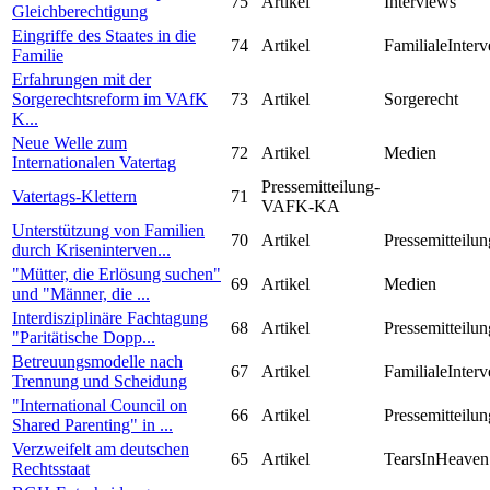
75
Artikel
Interviews
Gleichberechtigung
Eingriffe des Staates in die
74
Artikel
FamilialeInterv
Familie
Erfahrungen mit der
Sorgerechtsreform im VAfK
73
Artikel
Sorgerecht
K...
Neue Welle zum
72
Artikel
Medien
Internationalen Vatertag
Pressemitteilung-
Vatertags-Klettern
71
VAFK-KA
Unterstützung von Familien
70
Artikel
Pressemitteilun
durch Kriseninterven...
"Mütter, die Erlösung suchen"
69
Artikel
Medien
und "Männer, die ...
Interdisziplinäre Fachtagung
68
Artikel
Pressemitteilun
"Paritätische Dopp...
Betreuungsmodelle nach
67
Artikel
FamilialeInterv
Trennung und Scheidung
"International Council on
66
Artikel
Pressemitteilun
Shared Parenting" in ...
Verzweifelt am deutschen
65
Artikel
TearsInHeaven
Rechtsstaat