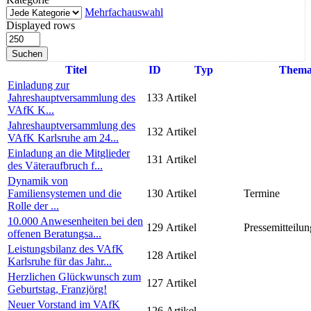
Mehrfachauswahl
Displayed rows
Suchen
Titel
ID
Typ
Them
Einladung zur
Jahreshauptversammlung des
133
Artikel
VAfK K...
Jahreshauptversammlung des
132
Artikel
VAfK Karlsruhe am 24...
Einladung an die Mitglieder
131
Artikel
des Väteraufbruch f...
Dynamik von
Familiensystemen und die
130
Artikel
Termine
Rolle der ...
10.000 Anwesenheiten bei den
129
Artikel
Pressemitteilun
offenen Beratungsa...
Leistungsbilanz des VAfK
128
Artikel
Karlsruhe für das Jahr...
Herzlichen Glückwunsch zum
127
Artikel
Geburtstag, Franzjörg!
Neuer Vorstand im VAfK
126
Artikel