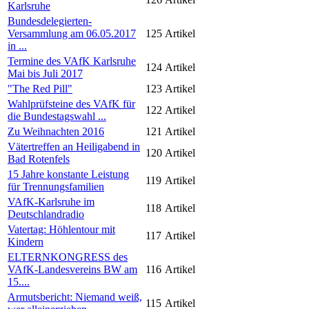
Karlsruhe
Bundesdelegierten-
Versammlung am 06.05.2017
125
Artikel
in ...
Termine des VAfK Karlsruhe
124
Artikel
Mai bis Juli 2017
"The Red Pill"
123
Artikel
Wahlprüfsteine des VAfK für
122
Artikel
die Bundestagswahl ...
Zu Weihnachten 2016
121
Artikel
Vätertreffen an Heiligabend in
120
Artikel
Bad Rotenfels
15 Jahre konstante Leistung
119
Artikel
für Trennungsfamilien
VAfK-Karlsruhe im
118
Artikel
Deutschlandradio
Vatertag: Höhlentour mit
117
Artikel
Kindern
ELTERNKONGRESS des
VAfK-Landesvereins BW am
116
Artikel
15....
Armutsbericht: Niemand weiß,
115
Artikel