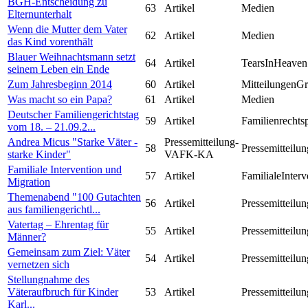
BGH-Entscheidung zu
63
Artikel
Medien
Elternunterhalt
Wenn die Mutter dem Vater
62
Artikel
Medien
das Kind vorenthält
Blauer Weihnachtsmann setzt
64
Artikel
TearsInHeaven
seinem Leben ein Ende
Zum Jahresbeginn 2014
60
Artikel
MitteilungenG
Was macht so ein Papa?
61
Artikel
Medien
Deutscher Familiengerichtstag
59
Artikel
Familienrechts
vom 18. – 21.09.2...
Andrea Micus "Starke Väter -
Pressemitteilung-
58
Pressemitteilun
starke Kinder"
VAFK-KA
Familiale Intervention und
57
Artikel
FamilialeInterv
Migration
Themenabend "100 Gutachten
56
Artikel
Pressemitteilun
aus familiengerichtl...
Vatertag – Ehrentag für
55
Artikel
Pressemitteilun
Männer?
Gemeinsam zum Ziel: Väter
54
Artikel
Pressemitteilun
vernetzen sich
Stellungnahme des
Väteraufbruch für Kinder
53
Artikel
Pressemitteilun
Karl...