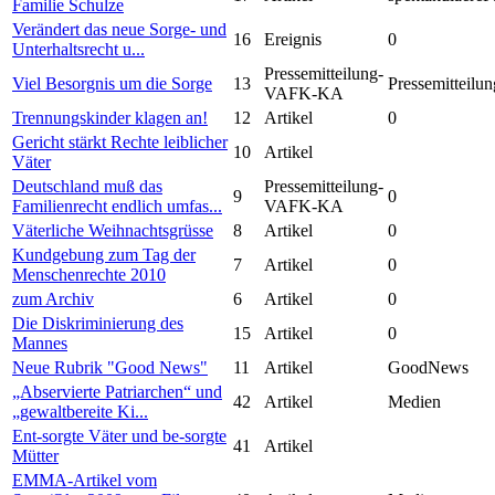
Familie Schulze
Verändert das neue Sorge- und
16
Ereignis
0
Unterhaltsrecht u...
Pressemitteilung-
Viel Besorgnis um die Sorge
13
Pressemitteilun
VAFK-KA
Trennungskinder klagen an!
12
Artikel
0
Gericht stärkt Rechte leiblicher
10
Artikel
Väter
Deutschland muß das
Pressemitteilung-
9
0
Familienrecht endlich umfas...
VAFK-KA
Väterliche Weihnachtsgrüsse
8
Artikel
0
Kundgebung zum Tag der
7
Artikel
0
Menschenrechte 2010
zum Archiv
6
Artikel
0
Die Diskriminierung des
15
Artikel
0
Mannes
Neue Rubrik "Good News"
11
Artikel
GoodNews
„Abservierte Patriarchen“ und
42
Artikel
Medien
„gewaltbereite Ki...
Ent-sorgte Väter und be-sorgte
41
Artikel
Mütter
EMMA-Artikel vom