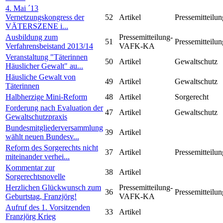
4. Mai ´13
Vernetzungskongress der
52
Artikel
Pressemitteilun
VÄTERSZENE i...
Ausbildung zum
Pressemitteilung-
51
Pressemitteilun
Verfahrensbeistand 2013/14
VAFK-KA
Veranstaltung "Täterinnen
50
Artikel
Gewaltschutz
Häuslicher Gewalt" au...
Häusliche Gewalt von
49
Artikel
Gewaltschutz
Täterinnen
Halbherzige Mini-Reform
48
Artikel
Sorgerecht
Forderung nach Evaluation der
47
Artikel
Gewaltschutz
Gewaltschutzpraxis
Bundesmitgliederversammlung
39
Artikel
wählt neuen Bundesv...
Reform des Sorgerechts nicht
37
Artikel
Pressemitteilun
miteinander verhei...
Kommentar zur
38
Artikel
Sorgerechtsnovelle
Herzlichen Glückwunsch zum
Pressemitteilung-
36
Pressemitteilun
Geburtstag, Franzjörg!
VAFK-KA
Aufruf des 1. Vorsitzenden
33
Artikel
Franzjörg Krieg