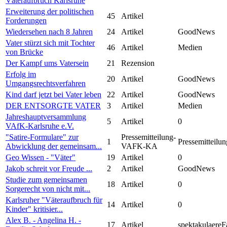
Väteraufbruch Karlsruhe
Erweiterung der politischen
45
Artikel
Forderungen
Wiedersehen nach 8 Jahren
24
Artikel
GoodNews
Vater stürzt sich mit Tochter
46
Artikel
Medien
von Brücke
Der Kampf ums Vatersein
21
Rezension
Erfolg im
20
Artikel
GoodNews
Umgangsrechtsverfahren
Kind darf jetzt bei Vater leben
22
Artikel
GoodNews
DER ENTSORGTE VATER
3
Artikel
Medien
Jahreshauptversammlung
5
Artikel
0
VAfK-Karlsruhe e.V.
"Satire-Formulare" zur
Pressemitteilung-
1
Pressemitteilun
Abwicklung der gemeinsam...
VAFK-KA
Geo Wissen - "Väter"
19
Artikel
0
Jakob schreit vor Freude ...
2
Artikel
GoodNews
Studie zum gemeinsamen
18
Artikel
0
Sorgerecht von nicht mit...
Karlsruher "Väteraufbruch für
14
Artikel
0
Kinder" kritisier...
Alex B. - Angelina H. -
17
Artikel
spektakulaereF