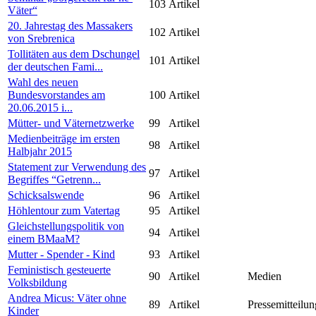
103
Artikel
Väter“
20. Jahrestag des Massakers
102
Artikel
von Srebrenica
Tollitäten aus dem Dschungel
101
Artikel
der deutschen Fami...
Wahl des neuen
Bundesvorstandes am
100
Artikel
20.06.2015 i...
Mütter- und Väternetzwerke
99
Artikel
Medienbeiträge im ersten
98
Artikel
Halbjahr 2015
Statement zur Verwendung des
97
Artikel
Begriffes “Getrenn...
Schicksalswende
96
Artikel
Höhlentour zum Vatertag
95
Artikel
Gleichstellungspolitik von
94
Artikel
einem BMaaM?
Mutter - Spender - Kind
93
Artikel
Feministisch gesteuerte
90
Artikel
Medien
Volksbildung
Andrea Micus: Väter ohne
89
Artikel
Pressemitteilun
Kinder