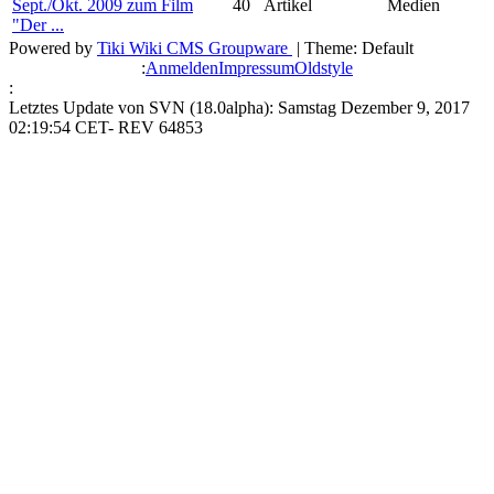
Sept./Okt. 2009 zum Film
40
Artikel
Medien
"Der ...
Powered by
Tiki Wiki CMS Groupware
| Theme: Default
:
Anmelden
Impressum
Oldstyle
:
Letztes Update von SVN (18.0alpha): Samstag Dezember 9, 2017
02:19:54 CET- REV 64853