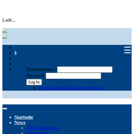
Lade...
☰
§
Benutzername :
Passwort:
Log In
Ich habe mein Passwort vergessen
Startseite
News
Alle Nachrichten
Chronologie