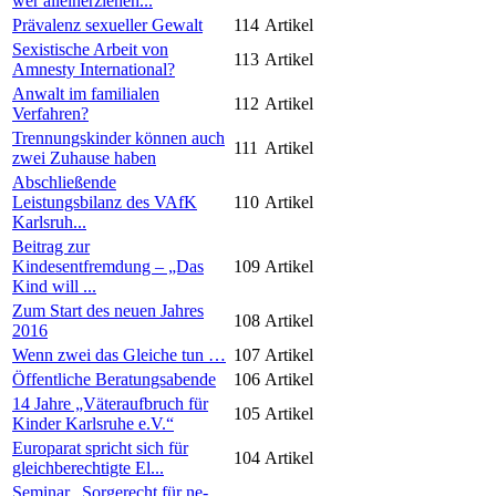
wer alleinerziehen...
Prävalenz sexueller Gewalt
114
Artikel
Sexistische Arbeit von
113
Artikel
Amnesty International?
Anwalt im familialen
112
Artikel
Verfahren?
Trennungskinder können auch
111
Artikel
zwei Zuhause haben
Abschließende
Leistungsbilanz des VAfK
110
Artikel
Karlsruh...
Beitrag zur
Kindesentfremdung – „Das
109
Artikel
Kind will ...
Zum Start des neuen Jahres
108
Artikel
2016
Wenn zwei das Gleiche tun …
107
Artikel
Öffentliche Beratungsabende
106
Artikel
14 Jahre „Väteraufbruch für
105
Artikel
Kinder Karlsruhe e.V.“
Europarat spricht sich für
104
Artikel
gleichberechtigte El...
Seminar „Sorgerecht für ne-