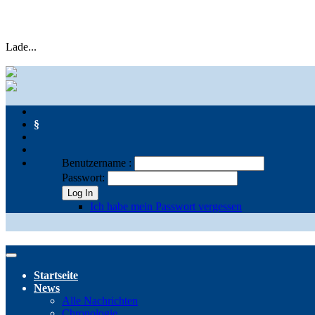
Lade...
§
Benutzername :
Passwort:
Log In
Ich habe mein Passwort vergessen
Startseite
News
Alle Nachrichten
Chronologie