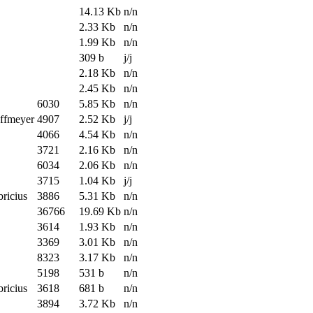
14.13 Kb
n/n
2.33 Kb
n/n
1.99 Kb
n/n
309 b
j/j
2.18 Kb
n/n
2.45 Kb
n/n
6030
5.85 Kb
n/n
offmeyer
4907
2.52 Kb
j/j
4066
4.54 Kb
n/n
3721
2.16 Kb
n/n
6034
2.06 Kb
n/n
3715
1.04 Kb
j/j
bricius
3886
5.31 Kb
n/n
36766
19.69 Kb
n/n
3614
1.93 Kb
n/n
3369
3.01 Kb
n/n
8323
3.17 Kb
n/n
5198
531 b
n/n
bricius
3618
681 b
n/n
3894
3.72 Kb
n/n