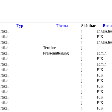
Typ
Thema
Sichtbar
Benu
rtikel
j
angela.h
rtikel
j
FJK
rtikel
j
angela.h
rtikel
Termine
j
admin
rtikel
Pressemitteilung
j
admin
rtikel
j
FJK
rtikel
j
admin
rtikel
j
FJK
rtikel
j
FJK
rtikel
j
FJK
rtikel
j
FJK
rtikel
j
FJK
rtikel
j
FJK
rtikel
j
FJK
rtikel
j
FJK