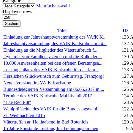
Kategorie
Mehrfachauswahl
Displayed rows
Suchen
Titel
ID
Einladung zur Jahreshauptversammlung des VAfK K...
133
A
Jahreshauptversammlung des VAfK Karlsruhe am 24...
132
A
Einladung an die Mitglieder des Väteraufbruch f...
131
A
Dynamik von Familiensystemen und die Rolle der ...
130
A
10.000 Anwesenheiten bei den offenen Beratungsa...
129
A
Leistungsbilanz des VAfK Karlsruhe für das Jahr...
128
A
Herzlichen Glückwunsch zum Geburtstag, Franzjörg!
127
A
Neuer Vorstand im VAfK Karlsruhe
126
A
Bundesdelegierten-Versammlung am 06.05.2017 in ...
125
A
Termine des VAfK Karlsruhe Mai bis Juli 2017
124
A
"The Red Pill"
123
A
Wahlprüfsteine des VAfK für die Bundestagswahl ...
122
A
Zu Weihnachten 2016
121
A
Vätertreffen an Heiligabend in Bad Rotenfels
120
A
15 Jahre konstante Leistung für Trennungsfamilien
119
A