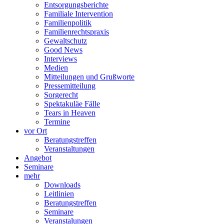
Entsorgungsberichte
Familiale Intervention
Familienpolitik
Familienrechtspraxis
Gewaltschutz
Good News
Interviews
Medien
Mitteilungen und Grußworte
Pressemitteilung
Sorgerecht
Spektakuläe Fälle
Tears in Heaven
Termine
vor Ort
Beratungstreffen
Veranstaltungen
Angebot
Seminare
mehr
Downloads
Leitlinien
Beratungstreffen
Seminare
Veranstalungen