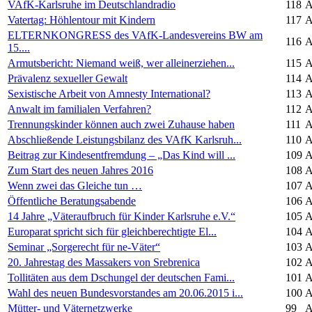
VAfK-Karlsruhe im Deutschlandradio
118
A
Vatertag: Höhlentour mit Kindern
117
A
ELTERNKONGRESS des VAfK-Landesvereins BW am
116
A
15....
Armutsbericht: Niemand weiß, wer alleinerziehen...
115
A
Prävalenz sexueller Gewalt
114
A
Sexistische Arbeit von Amnesty International?
113
A
Anwalt im familialen Verfahren?
112
A
Trennungskinder können auch zwei Zuhause haben
111
A
Abschließende Leistungsbilanz des VAfK Karlsruh...
110
A
Beitrag zur Kindesentfremdung – „Das Kind will ...
109
A
Zum Start des neuen Jahres 2016
108
A
Wenn zwei das Gleiche tun …
107
A
Öffentliche Beratungsabende
106
A
14 Jahre „Väteraufbruch für Kinder Karlsruhe e.V.“
105
A
Europarat spricht sich für gleichberechtigte El...
104
A
Seminar „Sorgerecht für ne-Väter“
103
A
20. Jahrestag des Massakers von Srebrenica
102
A
Tollitäten aus dem Dschungel der deutschen Fami...
101
A
Wahl des neuen Bundesvorstandes am 20.06.2015 i...
100
A
Mütter- und Väternetzwerke
99
A