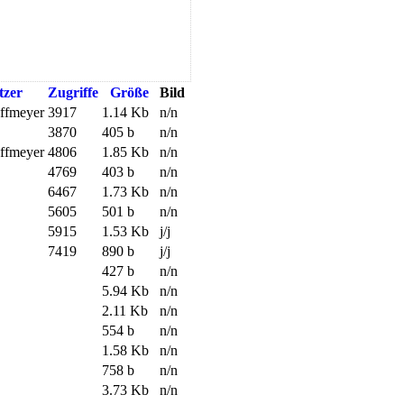
tzer
Zugriffe
Größe
Bild
offmeyer
3917
1.14 Kb
n/n
3870
405 b
n/n
offmeyer
4806
1.85 Kb
n/n
4769
403 b
n/n
6467
1.73 Kb
n/n
5605
501 b
n/n
5915
1.53 Kb
j/j
7419
890 b
j/j
427 b
n/n
5.94 Kb
n/n
2.11 Kb
n/n
554 b
n/n
1.58 Kb
n/n
758 b
n/n
3.73 Kb
n/n