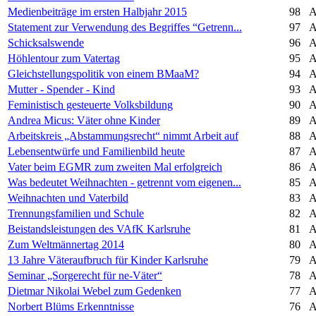
Medienbeiträge im ersten Halbjahr 2015
98
A
Statement zur Verwendung des Begriffes “Getrenn...
97
A
Schicksalswende
96
A
Höhlentour zum Vatertag
95
A
Gleichstellungspolitik von einem BMaaM?
94
A
Mutter - Spender - Kind
93
A
Feministisch gesteuerte Volksbildung
90
A
Andrea Micus: Väter ohne Kinder
89
A
Arbeitskreis „Abstammungsrecht“ nimmt Arbeit auf
88
A
Lebensentwürfe und Familienbild heute
87
A
Vater beim EGMR zum zweiten Mal erfolgreich
86
A
Was bedeutet Weihnachten - getrennt vom eigenen...
85
A
Weihnachten und Vaterbild
83
A
Trennungsfamilien und Schule
82
A
Beistandsleistungen des VAfK Karlsruhe
81
A
Zum Weltmännertag 2014
80
A
13 Jahre Väteraufbruch für Kinder Karlsruhe
79
A
Seminar „Sorgerecht für ne-Väter“
78
A
Dietmar Nikolai Webel zum Gedenken
77
A
Norbert Blüms Erkenntnisse
76
A