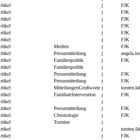
rtikel
j
FJK
rtikel
j
FJK
rtikel
j
FJK
rtikel
j
FJK
rtikel
j
FJK
rtikel
j
FJK
rtikel
Medien
j
FJK
rtikel
Pressemitteilung
j
angela.h
rtikel
Familienpolitik
j
FJK
rtikel
Familienpolitik
j
rtikel
Pressemitteilung
j
FJK
rtikel
Pressemitteilung
j
FJK
rtikel
MitteilungenGrußworte
j
torsten.fa
rtikel
FamilialeIntervention
j
FJK
rtikel
j
rtikel
Pressemitteilung
j
FJK
rtikel
Chronologie
j
FJK
rtikel
Termine
j
rtikel
j
torsten.fa
rtikel
j
FJK