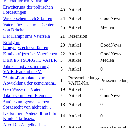
Väteraufbruch Karlsruhe
Erweiterung der politischen
45
Artikel
Forderungen
Wiedersehen nach 8 Jahren
24
Artikel
GoodNews
Vater stürzt sich mit Tochter
46
Artikel
Medien
von Brücke
Der Kampf ums Vatersein
21
Rezension
Erfolg im
20
Artikel
GoodNews
Umgangsrechtsverfahren
Kind darf jetzt bei Vater leben
22
Artikel
GoodNews
DER ENTSORGTE VATER
3
Artikel
Medien
Jahreshauptversammlung
5
Artikel
0
VAfK-Karlsruhe e.V.
"Satire-Formulare" zur
Pressemitteilung-
1
Pressemitteilun
Abwicklung der gemeinsam...
VAFK-KA
Geo Wissen - "Väter"
19
Artikel
0
Jakob schreit vor Freude ...
2
Artikel
GoodNews
Studie zum gemeinsamen
18
Artikel
0
Sorgerecht von nicht mit...
Karlsruher "Väteraufbruch für
14
Artikel
0
Kinder" kritisier...
Alex B. - Angelina H. -
17
Artikel
spektakulaereF