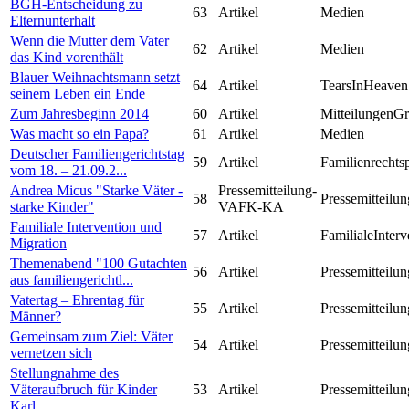
BGH-Entscheidung zu
63
Artikel
Medien
Elternunterhalt
Wenn die Mutter dem Vater
62
Artikel
Medien
das Kind vorenthält
Blauer Weihnachtsmann setzt
64
Artikel
TearsInHeaven
seinem Leben ein Ende
Zum Jahresbeginn 2014
60
Artikel
MitteilungenG
Was macht so ein Papa?
61
Artikel
Medien
Deutscher Familiengerichtstag
59
Artikel
Familienrechts
vom 18. – 21.09.2...
Andrea Micus "Starke Väter -
Pressemitteilung-
58
Pressemitteilun
starke Kinder"
VAFK-KA
Familiale Intervention und
57
Artikel
FamilialeInterv
Migration
Themenabend "100 Gutachten
56
Artikel
Pressemitteilun
aus familiengerichtl...
Vatertag – Ehrentag für
55
Artikel
Pressemitteilun
Männer?
Gemeinsam zum Ziel: Väter
54
Artikel
Pressemitteilun
vernetzen sich
Stellungnahme des
Väteraufbruch für Kinder
53
Artikel
Pressemitteilun
Karl...