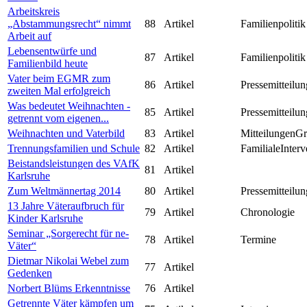
Arbeitskreis
„Abstammungsrecht“ nimmt
88
Artikel
Familienpolitik
Arbeit auf
Lebensentwürfe und
87
Artikel
Familienpolitik
Familienbild heute
Vater beim EGMR zum
86
Artikel
Pressemitteilun
zweiten Mal erfolgreich
Was bedeutet Weihnachten -
85
Artikel
Pressemitteilun
getrennt vom eigenen...
Weihnachten und Vaterbild
83
Artikel
MitteilungenG
Trennungsfamilien und Schule
82
Artikel
FamilialeInterv
Beistandsleistungen des VAfK
81
Artikel
Karlsruhe
Zum Weltmännertag 2014
80
Artikel
Pressemitteilun
13 Jahre Väteraufbruch für
79
Artikel
Chronologie
Kinder Karlsruhe
Seminar „Sorgerecht für ne-
78
Artikel
Termine
Väter“
Dietmar Nikolai Webel zum
77
Artikel
Gedenken
Norbert Blüms Erkenntnisse
76
Artikel
Getrennte Väter kämpfen um