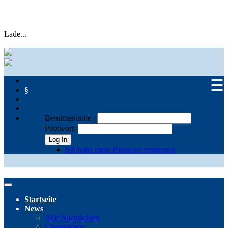
Lade...
☰
§
Benutzername :
Passwort:
Log In
Ich habe mein Passwort vergessen
Startseite
News
Alle Nachrichten
Chronologie