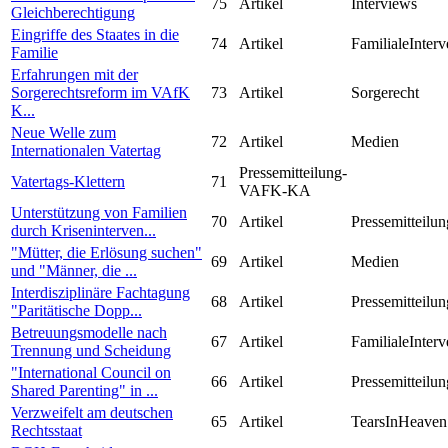
75
Artikel
Interviews
Gleichberechtigung
Eingriffe des Staates in die
74
Artikel
FamilialeInterv
Familie
Erfahrungen mit der
Sorgerechtsreform im VAfK
73
Artikel
Sorgerecht
K...
Neue Welle zum
72
Artikel
Medien
Internationalen Vatertag
Pressemitteilung-
Vatertags-Klettern
71
VAFK-KA
Unterstützung von Familien
70
Artikel
Pressemitteilun
durch Kriseninterven...
"Mütter, die Erlösung suchen"
69
Artikel
Medien
und "Männer, die ...
Interdisziplinäre Fachtagung
68
Artikel
Pressemitteilun
"Paritätische Dopp...
Betreuungsmodelle nach
67
Artikel
FamilialeInterv
Trennung und Scheidung
"International Council on
66
Artikel
Pressemitteilun
Shared Parenting" in ...
Verzweifelt am deutschen
65
Artikel
TearsInHeaven
Rechtsstaat