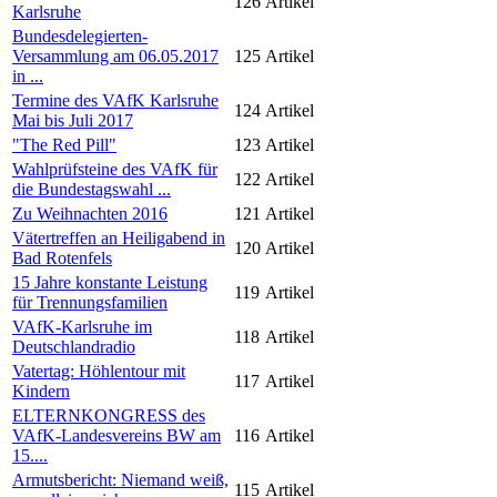
126
Artikel
Karlsruhe
Bundesdelegierten-
Versammlung am 06.05.2017
125
Artikel
in ...
Termine des VAfK Karlsruhe
124
Artikel
Mai bis Juli 2017
"The Red Pill"
123
Artikel
Wahlprüfsteine des VAfK für
122
Artikel
die Bundestagswahl ...
Zu Weihnachten 2016
121
Artikel
Vätertreffen an Heiligabend in
120
Artikel
Bad Rotenfels
15 Jahre konstante Leistung
119
Artikel
für Trennungsfamilien
VAfK-Karlsruhe im
118
Artikel
Deutschlandradio
Vatertag: Höhlentour mit
117
Artikel
Kindern
ELTERNKONGRESS des
VAfK-Landesvereins BW am
116
Artikel
15....
Armutsbericht: Niemand weiß,
115
Artikel