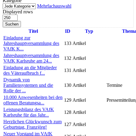
Kategorie
Mehrfachauswahl
Displayed rows
Suchen
Titel
ID
Typ
Them
Einladung zur
Jahreshauptversammlung des
133
Artikel
VAfK K...
Jahreshauptversammlung des
132
Artikel
VAfK Karlsruhe am 24...
Einladung an die Mitglieder
131
Artikel
des Väteraufbruch f...
Dynamik von
Familiensystemen und die
130
Artikel
Termine
Rolle der ...
10.000 Anwesenheiten bei den
129
Artikel
Pressemitteilun
offenen Beratungsa...
Leistungsbilanz des VAfK
128
Artikel
Karlsruhe für das Jahr...
Herzlichen Glückwunsch zum
127
Artikel
Geburtstag, Franzjörg!
Neuer Vorstand im VAfK