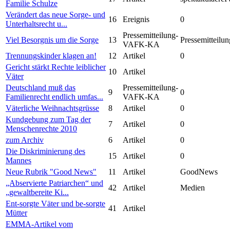
Familie Schulze
Verändert das neue Sorge- und
16
Ereignis
0
Unterhaltsrecht u...
Pressemitteilung-
Viel Besorgnis um die Sorge
13
Pressemitteilun
VAFK-KA
Trennungskinder klagen an!
12
Artikel
0
Gericht stärkt Rechte leiblicher
10
Artikel
Väter
Deutschland muß das
Pressemitteilung-
9
0
Familienrecht endlich umfas...
VAFK-KA
Väterliche Weihnachtsgrüsse
8
Artikel
0
Kundgebung zum Tag der
7
Artikel
0
Menschenrechte 2010
zum Archiv
6
Artikel
0
Die Diskriminierung des
15
Artikel
0
Mannes
Neue Rubrik "Good News"
11
Artikel
GoodNews
„Abservierte Patriarchen“ und
42
Artikel
Medien
„gewaltbereite Ki...
Ent-sorgte Väter und be-sorgte
41
Artikel
Mütter
EMMA-Artikel vom