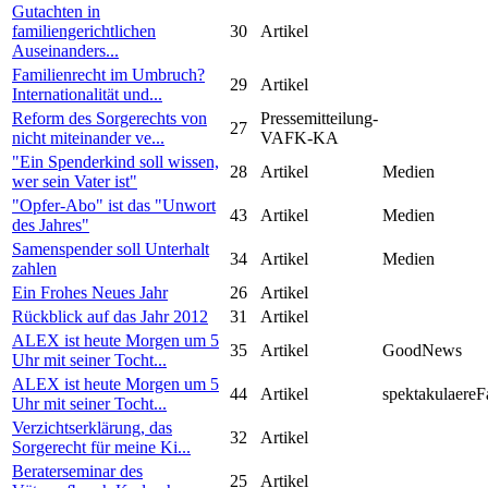
Gutachten in
familiengerichtlichen
30
Artikel
Auseinanders...
Familienrecht im Umbruch?
29
Artikel
Internationalität und...
Reform des Sorgerechts von
Pressemitteilung-
27
nicht miteinander ve...
VAFK-KA
"Ein Spenderkind soll wissen,
28
Artikel
Medien
wer sein Vater ist"
"Opfer-Abo" ist das "Unwort
43
Artikel
Medien
des Jahres"
Samenspender soll Unterhalt
34
Artikel
Medien
zahlen
Ein Frohes Neues Jahr
26
Artikel
Rückblick auf das Jahr 2012
31
Artikel
ALEX ist heute Morgen um 5
35
Artikel
GoodNews
Uhr mit seiner Tocht...
ALEX ist heute Morgen um 5
44
Artikel
spektakulaereF
Uhr mit seiner Tocht...
Verzichtserklärung, das
32
Artikel
Sorgerecht für meine Ki...
Beraterseminar des
25
Artikel