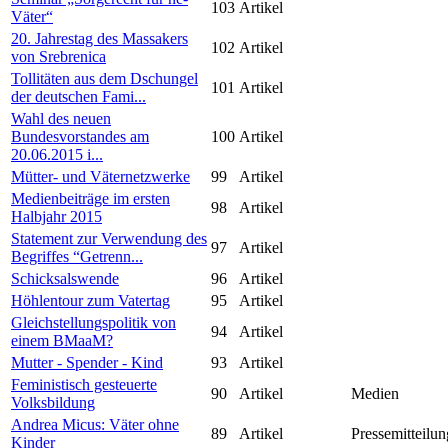
103
Artikel
Väter“
20. Jahrestag des Massakers
102
Artikel
von Srebrenica
Tollitäten aus dem Dschungel
101
Artikel
der deutschen Fami...
Wahl des neuen
Bundesvorstandes am
100
Artikel
20.06.2015 i...
Mütter- und Väternetzwerke
99
Artikel
Medienbeiträge im ersten
98
Artikel
Halbjahr 2015
Statement zur Verwendung des
97
Artikel
Begriffes “Getrenn...
Schicksalswende
96
Artikel
Höhlentour zum Vatertag
95
Artikel
Gleichstellungspolitik von
94
Artikel
einem BMaaM?
Mutter - Spender - Kind
93
Artikel
Feministisch gesteuerte
90
Artikel
Medien
Volksbildung
Andrea Micus: Väter ohne
89
Artikel
Pressemitteilun
Kinder