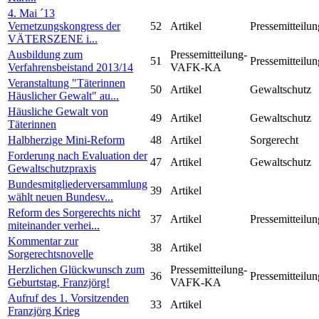
4. Mai ´13
Vernetzungskongress der
52
Artikel
Pressemitteilun
VÄTERSZENE i...
Ausbildung zum
Pressemitteilung-
51
Pressemitteilun
Verfahrensbeistand 2013/14
VAFK-KA
Veranstaltung "Täterinnen
50
Artikel
Gewaltschutz
Häuslicher Gewalt" au...
Häusliche Gewalt von
49
Artikel
Gewaltschutz
Täterinnen
Halbherzige Mini-Reform
48
Artikel
Sorgerecht
Forderung nach Evaluation der
47
Artikel
Gewaltschutz
Gewaltschutzpraxis
Bundesmitgliederversammlung
39
Artikel
wählt neuen Bundesv...
Reform des Sorgerechts nicht
37
Artikel
Pressemitteilun
miteinander verhei...
Kommentar zur
38
Artikel
Sorgerechtsnovelle
Herzlichen Glückwunsch zum
Pressemitteilung-
36
Pressemitteilun
Geburtstag, Franzjörg!
VAFK-KA
Aufruf des 1. Vorsitzenden
33
Artikel
Franzjörg Krieg