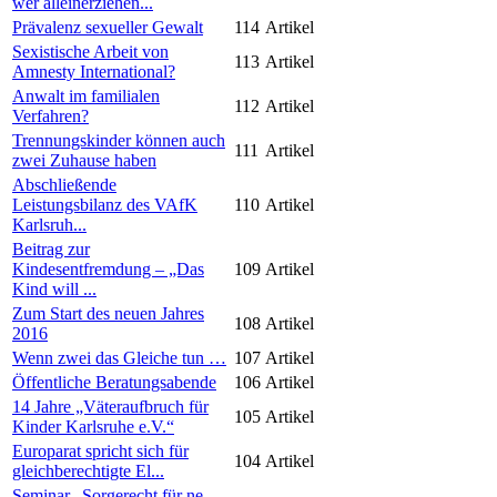
wer alleinerziehen...
Prävalenz sexueller Gewalt
114
Artikel
Sexistische Arbeit von
113
Artikel
Amnesty International?
Anwalt im familialen
112
Artikel
Verfahren?
Trennungskinder können auch
111
Artikel
zwei Zuhause haben
Abschließende
Leistungsbilanz des VAfK
110
Artikel
Karlsruh...
Beitrag zur
Kindesentfremdung – „Das
109
Artikel
Kind will ...
Zum Start des neuen Jahres
108
Artikel
2016
Wenn zwei das Gleiche tun …
107
Artikel
Öffentliche Beratungsabende
106
Artikel
14 Jahre „Väteraufbruch für
105
Artikel
Kinder Karlsruhe e.V.“
Europarat spricht sich für
104
Artikel
gleichberechtigte El...
Seminar „Sorgerecht für ne-