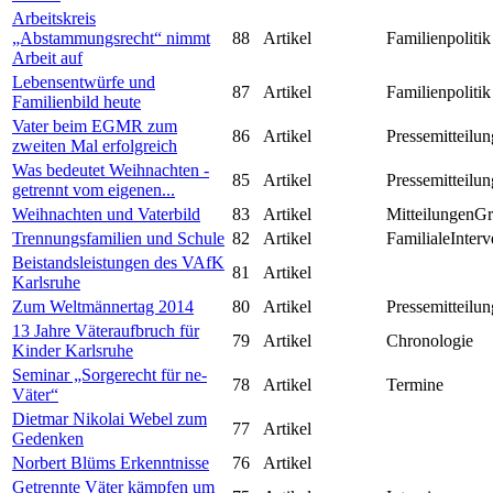
Arbeitskreis
„Abstammungsrecht“ nimmt
88
Artikel
Familienpolitik
Arbeit auf
Lebensentwürfe und
87
Artikel
Familienpolitik
Familienbild heute
Vater beim EGMR zum
86
Artikel
Pressemitteilun
zweiten Mal erfolgreich
Was bedeutet Weihnachten -
85
Artikel
Pressemitteilun
getrennt vom eigenen...
Weihnachten und Vaterbild
83
Artikel
MitteilungenG
Trennungsfamilien und Schule
82
Artikel
FamilialeInterv
Beistandsleistungen des VAfK
81
Artikel
Karlsruhe
Zum Weltmännertag 2014
80
Artikel
Pressemitteilun
13 Jahre Väteraufbruch für
79
Artikel
Chronologie
Kinder Karlsruhe
Seminar „Sorgerecht für ne-
78
Artikel
Termine
Väter“
Dietmar Nikolai Webel zum
77
Artikel
Gedenken
Norbert Blüms Erkenntnisse
76
Artikel
Getrennte Väter kämpfen um