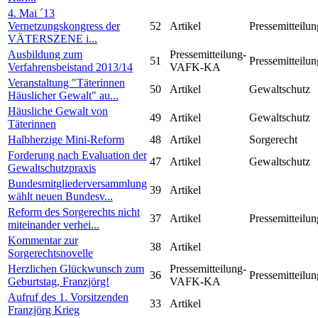
4. Mai ´13
Vernetzungskongress der
52
Artikel
Pressemitteilun
VÄTERSZENE i...
Ausbildung zum
Pressemitteilung-
51
Pressemitteilun
Verfahrensbeistand 2013/14
VAFK-KA
Veranstaltung "Täterinnen
50
Artikel
Gewaltschutz
Häuslicher Gewalt" au...
Häusliche Gewalt von
49
Artikel
Gewaltschutz
Täterinnen
Halbherzige Mini-Reform
48
Artikel
Sorgerecht
Forderung nach Evaluation der
47
Artikel
Gewaltschutz
Gewaltschutzpraxis
Bundesmitgliederversammlung
39
Artikel
wählt neuen Bundesv...
Reform des Sorgerechts nicht
37
Artikel
Pressemitteilun
miteinander verhei...
Kommentar zur
38
Artikel
Sorgerechtsnovelle
Herzlichen Glückwunsch zum
Pressemitteilung-
36
Pressemitteilun
Geburtstag, Franzjörg!
VAFK-KA
Aufruf des 1. Vorsitzenden
33
Artikel
Franzjörg Krieg