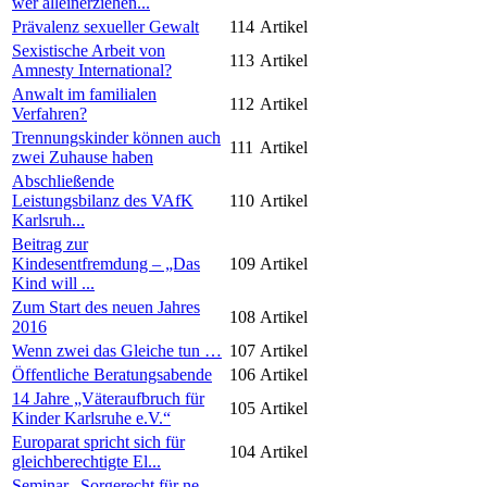
wer alleinerziehen...
Prävalenz sexueller Gewalt
114
Artikel
Sexistische Arbeit von
113
Artikel
Amnesty International?
Anwalt im familialen
112
Artikel
Verfahren?
Trennungskinder können auch
111
Artikel
zwei Zuhause haben
Abschließende
Leistungsbilanz des VAfK
110
Artikel
Karlsruh...
Beitrag zur
Kindesentfremdung – „Das
109
Artikel
Kind will ...
Zum Start des neuen Jahres
108
Artikel
2016
Wenn zwei das Gleiche tun …
107
Artikel
Öffentliche Beratungsabende
106
Artikel
14 Jahre „Väteraufbruch für
105
Artikel
Kinder Karlsruhe e.V.“
Europarat spricht sich für
104
Artikel
gleichberechtigte El...
Seminar „Sorgerecht für ne-