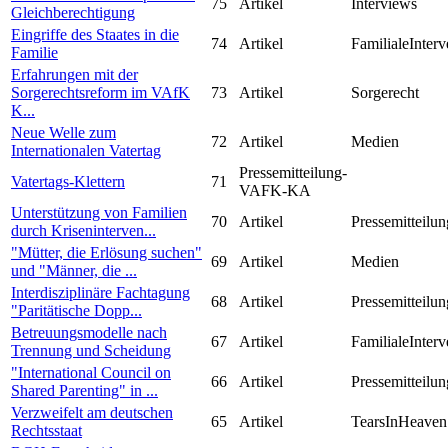
75
Artikel
Interviews
Gleichberechtigung
Eingriffe des Staates in die
74
Artikel
FamilialeInterv
Familie
Erfahrungen mit der
Sorgerechtsreform im VAfK
73
Artikel
Sorgerecht
K...
Neue Welle zum
72
Artikel
Medien
Internationalen Vatertag
Pressemitteilung-
Vatertags-Klettern
71
VAFK-KA
Unterstützung von Familien
70
Artikel
Pressemitteilun
durch Kriseninterven...
"Mütter, die Erlösung suchen"
69
Artikel
Medien
und "Männer, die ...
Interdisziplinäre Fachtagung
68
Artikel
Pressemitteilun
"Paritätische Dopp...
Betreuungsmodelle nach
67
Artikel
FamilialeInterv
Trennung und Scheidung
"International Council on
66
Artikel
Pressemitteilun
Shared Parenting" in ...
Verzweifelt am deutschen
65
Artikel
TearsInHeaven
Rechtsstaat