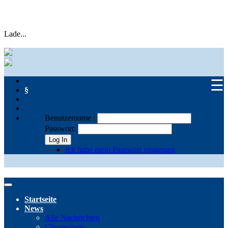
Lade...
☰
§
Benutzername :
Passwort:
Log In
Ich habe mein Passwort vergessen
Startseite
News
Alle Nachrichten
Chronologie