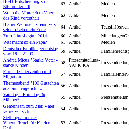
BGH-Entscheidung zu
63
Artikel
Medien
Elternunterhalt
Wenn die Mutter dem Vater
62
Artikel
Medien
das Kind vorenthält
Blauer Weihnachtsmann setzt
64
Artikel
TearsInHeaven
seinem Leben ein Ende
Zum Jahresbeginn 2014
60
Artikel
MitteilungenG
Was macht so ein Papa?
61
Artikel
Medien
Deutscher Familiengerichtstag
59
Artikel
Familienrechts
vom 18. – 21.09.2...
Andrea Micus "Starke Väter -
Pressemitteilung-
58
Pressemitteilun
starke Kinder"
VAFK-KA
Familiale Intervention und
57
Artikel
FamilialeInterv
Migration
Themenabend "100 Gutachten
56
Artikel
Pressemitteilun
aus familiengerichtl...
Vatertag – Ehrentag für
55
Artikel
Pressemitteilun
Männer?
Gemeinsam zum Ziel: Väter
54
Artikel
Pressemitteilun
vernetzen sich
Stellungnahme des
Väteraufbruch für Kinder
53
Artikel
Pressemitteilun
Karl...