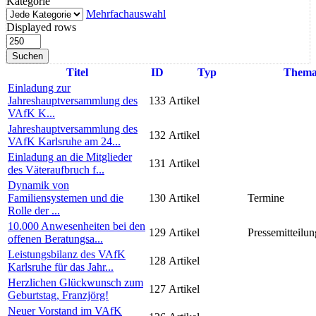
Kategorie
Mehrfachauswahl
Displayed rows
Suchen
Titel
ID
Typ
Them
Einladung zur
Jahreshauptversammlung des
133
Artikel
VAfK K...
Jahreshauptversammlung des
132
Artikel
VAfK Karlsruhe am 24...
Einladung an die Mitglieder
131
Artikel
des Väteraufbruch f...
Dynamik von
Familiensystemen und die
130
Artikel
Termine
Rolle der ...
10.000 Anwesenheiten bei den
129
Artikel
Pressemitteilun
offenen Beratungsa...
Leistungsbilanz des VAfK
128
Artikel
Karlsruhe für das Jahr...
Herzlichen Glückwunsch zum
127
Artikel
Geburtstag, Franzjörg!
Neuer Vorstand im VAfK