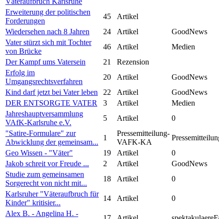
Väteraufbruch Karlsruhe
Erweiterung der politischen
45
Artikel
Forderungen
Wiedersehen nach 8 Jahren
24
Artikel
GoodNews
Vater stürzt sich mit Tochter
46
Artikel
Medien
von Brücke
Der Kampf ums Vatersein
21
Rezension
Erfolg im
20
Artikel
GoodNews
Umgangsrechtsverfahren
Kind darf jetzt bei Vater leben
22
Artikel
GoodNews
DER ENTSORGTE VATER
3
Artikel
Medien
Jahreshauptversammlung
5
Artikel
0
VAfK-Karlsruhe e.V.
"Satire-Formulare" zur
Pressemitteilung-
1
Pressemitteilun
Abwicklung der gemeinsam...
VAFK-KA
Geo Wissen - "Väter"
19
Artikel
0
Jakob schreit vor Freude ...
2
Artikel
GoodNews
Studie zum gemeinsamen
18
Artikel
0
Sorgerecht von nicht mit...
Karlsruher "Väteraufbruch für
14
Artikel
0
Kinder" kritisier...
Alex B. - Angelina H. -
17
Artikel
spektakulaereF