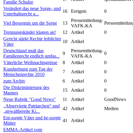
Familie Schulze
Verändert das neue Sorge- und
16
Ereignis
0
Unterhaltsrecht u...
Pressemitteilung-
Viel Besorgnis um die Sorge
13
Pressemitteilun
VAFK-KA
Trennungskinder klagen an!
12
Artikel
0
Gericht stärkt Rechte leiblicher
10
Artikel
Väter
Deutschland muß das
Pressemitteilung-
9
0
Familienrecht endlich umfas...
VAFK-KA
Väterliche Weihnachtsgrüsse
8
Artikel
0
Kundgebung zum Tag der
7
Artikel
0
Menschenrechte 2010
zum Archiv
6
Artikel
0
Die Diskriminierung des
15
Artikel
0
Mannes
Neue Rubrik "Good News"
11
Artikel
GoodNews
„Abservierte Patriarchen“ und
42
Artikel
Medien
„gewaltbereite Ki...
Ent-sorgte Väter und be-sorgte
41
Artikel
Mütter
EMMA-Artikel vom