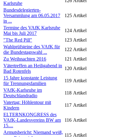
126
Artikel
Karlsruhe
Bundesdelegierten-
Versammlung am 06.05.2017
125
Artikel
in ...
Termine des VAfK Karlsruhe
124
Artikel
Mai bis Juli 2017
"The Red Pill"
123
Artikel
Wahlprüfsteine des VAfK für
122
Artikel
die Bundestagswahl ...
Zu Weihnachten 2016
121
Artikel
Vätertreffen an Heiligabend in
120
Artikel
Bad Rotenfels
15 Jahre konstante Leistung
119
Artikel
für Trennungsfamilien
VAfK-Karlsruhe im
118
Artikel
Deutschlandradio
Vatertag: Höhlentour mit
117
Artikel
Kindern
ELTERNKONGRESS des
VAfK-Landesvereins BW am
116
Artikel
15....
Armutsbericht: Niemand weiß,
115
Artikel