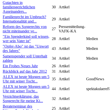
Gutachten in
familiengerichtlichen
30
Artikel
Auseinanders...
Familienrecht im Umbruch?
29
Artikel
Internationalität und...
Reform des Sorgerechts von
Pressemitteilung-
27
nicht miteinander ve...
VAFK-KA
"Ein Spenderkind soll wissen,
28
Artikel
Medien
wer sein Vater ist"
"Opfer-Abo" ist das "Unwort
43
Artikel
Medien
des Jahres"
Samenspender soll Unterhalt
34
Artikel
Medien
zahlen
Ein Frohes Neues Jahr
26
Artikel
Rückblick auf das Jahr 2012
31
Artikel
ALEX ist heute Morgen um 5
35
Artikel
GoodNews
Uhr mit seiner Tocht...
ALEX ist heute Morgen um 5
44
Artikel
spektakulaereF
Uhr mit seiner Tocht...
Verzichtserklärung, das
32
Artikel
Sorgerecht für meine Ki...
Beraterseminar des
25
Artikel