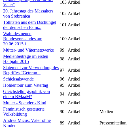
103
Artikel
Väter“
20. Jahrestag des Massakers
102
Artikel
von Srebrenica
Tollitäten aus dem Dschungel
101
Artikel
der deutschen Fami...
Wahl des neuen
Bundesvorstandes am
100
Artikel
20.06.2015 i...
Mütter- und Väternetzwerke
99
Artikel
Medienbeiträge im ersten
98
Artikel
Halbjahr 2015
Statement zur Verwendung des
97
Artikel
Begriffes “Getrenn...
Schicksalswende
96
Artikel
Höhlentour zum Vatertag
95
Artikel
Gleichstellungspolitik von
94
Artikel
einem BMaaM?
Mutter - Spender - Kind
93
Artikel
Feministisch gesteuerte
90
Artikel
Medien
Volksbildung
Andrea Micus: Väter ohne
89
Artikel
Pressemitteilun
Kinder