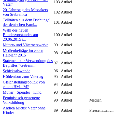
103
Artikel
Väter“
20. Jahrestag des Massakers
102
Artikel
von Srebrenica
Tollitäten aus dem Dschungel
101
Artikel
der deutschen Fami...
Wahl des neuen
Bundesvorstandes am
100
Artikel
20.06.2015 i...
Mütter- und Väternetzwerke
99
Artikel
Medienbeiträge im ersten
98
Artikel
Halbjahr 2015
Statement zur Verwendung des
97
Artikel
Begriffes “Getrenn...
Schicksalswende
96
Artikel
Höhlentour zum Vatertag
95
Artikel
Gleichstellungspolitik von
94
Artikel
einem BMaaM?
Mutter - Spender - Kind
93
Artikel
Feministisch gesteuerte
90
Artikel
Medien
Volksbildung
Andrea Micus: Väter ohne
89
Artikel
Pressemitteilun
Kinder