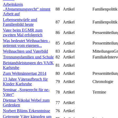
Arbeitskreis
„Abstammungsrecht“ nimmt
88
Artikel
Familienpolitik
Arbeit auf
Lebensentwürfe und
87
Artikel
Familienpolitik
Familienbild heute
Vater beim EGMR zum
86
Artikel
Pressemitteilun
zweiten Mal erfolgreich
Was bedeutet Weihnachten -
85
Artikel
Pressemitteilun
getrennt vom eigenen...
Weihnachten und Vaterbild
83
Artikel
MitteilungenG
Trennungsfamilien und Schule
82
Artikel
FamilialeInterv
Beistandsleistungen des VAfK
81
Artikel
Karlsruhe
Zum Weltmännertag 2014
80
Artikel
Pressemitteilun
13 Jahre Väteraufbruch für
79
Artikel
Chronologie
Kinder Karlsruhe
Seminar „Sorgerecht für ne-
78
Artikel
Termine
Väter“
Dietmar Nikolai Webel zum
77
Artikel
Gedenken
Norbert Blüms Erkenntnisse
76
Artikel
Getrennte Väter kämpfen um