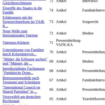
75
Artikel
Interviews
Gleichberechtigung
Eingriffe des Staates in die
74
Artikel
FamilialeInterv
Familie
Erfahrungen mit der
Sorgerechtsreform im VAfK
73
Artikel
Sorgerecht
K...
Neue Welle zum
72
Artikel
Medien
Internationalen Vatertag
Pressemitteilung-
Vatertags-Klettern
71
VAFK-KA
Unterstützung von Familien
70
Artikel
Pressemitteilun
durch Kriseninterven...
"Mütter, die Erlösung suchen"
69
Artikel
Medien
und "Männer, die ...
Interdisziplinäre Fachtagung
68
Artikel
Pressemitteilun
"Paritätische Dopp...
Betreuungsmodelle nach
67
Artikel
FamilialeInterv
Trennung und Scheidung
"International Council on
66
Artikel
Pressemitteilun
Shared Parenting" in ...
Verzweifelt am deutschen
65
Artikel
TearsInHeaven
Rechtsstaat