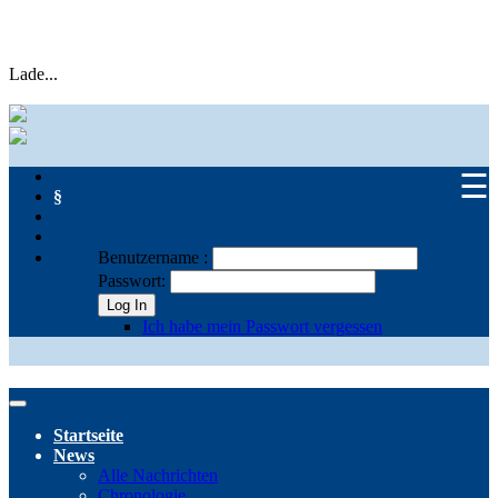
Lade...
☰
§
Benutzername :
Passwort:
Log In
Ich habe mein Passwort vergessen
Startseite
News
Alle Nachrichten
Chronologie