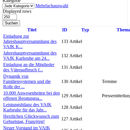
Kategorie
Mehrfachauswahl
Displayed rows
Suchen
Titel
ID
Typ
Them
Einladung zur
Jahreshauptversammlung des
133
Artikel
VAfK K...
Jahreshauptversammlung des
132
Artikel
VAfK Karlsruhe am 24...
Einladung an die Mitglieder
131
Artikel
des Väteraufbruch f...
Dynamik von
Familiensystemen und die
130
Artikel
Termine
Rolle der ...
10.000 Anwesenheiten bei den
129
Artikel
Pressemitteilun
offenen Beratungsa...
Leistungsbilanz des VAfK
128
Artikel
Karlsruhe für das Jahr...
Herzlichen Glückwunsch zum
127
Artikel
Geburtstag, Franzjörg!
Neuer Vorstand im VAfK