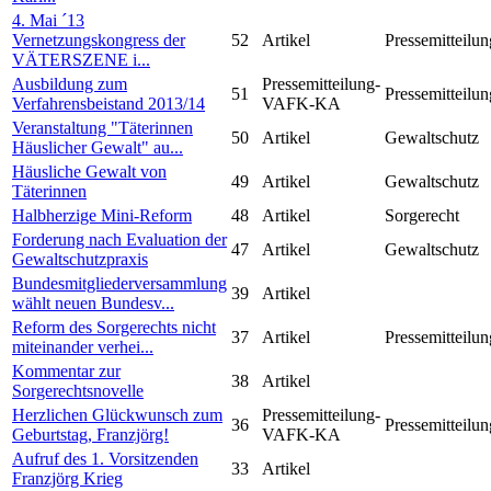
4. Mai ´13
Vernetzungskongress der
52
Artikel
Pressemitteilun
VÄTERSZENE i...
Ausbildung zum
Pressemitteilung-
51
Pressemitteilun
Verfahrensbeistand 2013/14
VAFK-KA
Veranstaltung "Täterinnen
50
Artikel
Gewaltschutz
Häuslicher Gewalt" au...
Häusliche Gewalt von
49
Artikel
Gewaltschutz
Täterinnen
Halbherzige Mini-Reform
48
Artikel
Sorgerecht
Forderung nach Evaluation der
47
Artikel
Gewaltschutz
Gewaltschutzpraxis
Bundesmitgliederversammlung
39
Artikel
wählt neuen Bundesv...
Reform des Sorgerechts nicht
37
Artikel
Pressemitteilun
miteinander verhei...
Kommentar zur
38
Artikel
Sorgerechtsnovelle
Herzlichen Glückwunsch zum
Pressemitteilung-
36
Pressemitteilun
Geburtstag, Franzjörg!
VAFK-KA
Aufruf des 1. Vorsitzenden
33
Artikel
Franzjörg Krieg