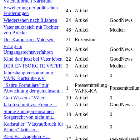
Väteraufbruch Karlsruhe
Erweiterung der politischen
45
Artikel
Forderungen
Wiedersehen nach 8 Jahren
24
Artikel
GoodNews
Vater stürzt sich mit Tochter
46
Artikel
Medien
von Brücke
Der Kampf ums Vatersein
21
Rezension
Erfolg im
20
Artikel
GoodNews
Umgangsrechtsverfahren
Kind darf jetzt bei Vater leben
22
Artikel
GoodNews
DER ENTSORGTE VATER
3
Artikel
Medien
Jahreshauptversammlung
5
Artikel
0
VAfK-Karlsruhe e.V.
"Satire-Formulare" zur
Pressemitteilung-
1
Pressemitteilun
Abwicklung der gemeinsam...
VAFK-KA
Geo Wissen - "Väter"
19
Artikel
0
Jakob schreit vor Freude ...
2
Artikel
GoodNews
Studie zum gemeinsamen
18
Artikel
0
Sorgerecht von nicht mit...
Karlsruher "Väteraufbruch für
14
Artikel
0
Kinder" kritisier...
Alex B. - Angelina H. -
17
Artikel
spektakulaereF