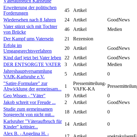
Väteraufbruch Karlsruhe
Erweiterung der politischen
45
Artikel
Forderungen
Wiedersehen nach 8 Jahren
24
Artikel
GoodNews
Vater stürzt sich mit Tochter
46
Artikel
Medien
von Brücke
Der Kampf ums Vatersein
21
Rezension
Erfolg im
20
Artikel
GoodNews
Umgangsrechtsverfahren
Kind darf jetzt bei Vater leben
22
Artikel
GoodNews
DER ENTSORGTE VATER
3
Artikel
Medien
Jahreshauptversammlung
5
Artikel
0
VAfK-Karlsruhe e.V.
"Satire-Formulare" zur
Pressemitteilung-
1
Pressemitteilun
Abwicklung der gemeinsam...
VAFK-KA
Geo Wissen - "Väter"
19
Artikel
0
Jakob schreit vor Freude ...
2
Artikel
GoodNews
Studie zum gemeinsamen
18
Artikel
0
Sorgerecht von nicht mit...
Karlsruher "Väteraufbruch für
14
Artikel
0
Kinder" kritisier...
Alex B. - Angelina H. -
17
Artikel
spektakulaereF