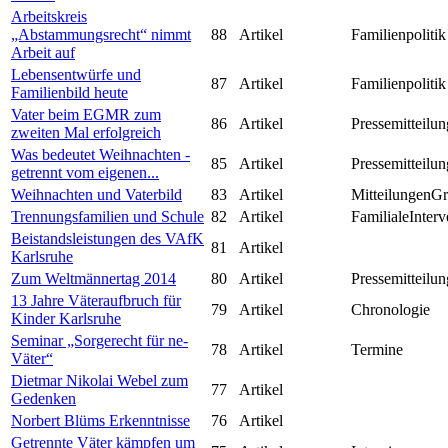
Arbeitskreis
„Abstammungsrecht“ nimmt
88
Artikel
Familienpolitik
Arbeit auf
Lebensentwürfe und
87
Artikel
Familienpolitik
Familienbild heute
Vater beim EGMR zum
86
Artikel
Pressemitteilun
zweiten Mal erfolgreich
Was bedeutet Weihnachten -
85
Artikel
Pressemitteilun
getrennt vom eigenen...
Weihnachten und Vaterbild
83
Artikel
MitteilungenG
Trennungsfamilien und Schule
82
Artikel
FamilialeInterv
Beistandsleistungen des VAfK
81
Artikel
Karlsruhe
Zum Weltmännertag 2014
80
Artikel
Pressemitteilun
13 Jahre Väteraufbruch für
79
Artikel
Chronologie
Kinder Karlsruhe
Seminar „Sorgerecht für ne-
78
Artikel
Termine
Väter“
Dietmar Nikolai Webel zum
77
Artikel
Gedenken
Norbert Blüms Erkenntnisse
76
Artikel
Getrennte Väter kämpfen um