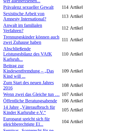
wer alleinerziehen...
Prävalenz sexueller Gewalt
114
Artikel
Sexistische Arbeit von
113
Artikel
Amnesty International?
Anwalt im familialen
112
Artikel
Verfahren?
Trennungskinder können auch
111
Artikel
zwei Zuhause haben
Abschließende
Leistungsbilanz des VAfK
110
Artikel
Karlsruh...
Beitrag zur
Kindesentfremdung – „Das
109
Artikel
Kind will ...
Zum Start des neuen Jahres
108
Artikel
2016
Wenn zwei das Gleiche tun …
107
Artikel
Öffentliche Beratungsabende
106
Artikel
14 Jahre „Väteraufbruch für
105
Artikel
Kinder Karlsruhe e.V.“
Europarat spricht sich für
104
Artikel
gleichberechtigte El...
Seminar „Sorgerecht für ne-