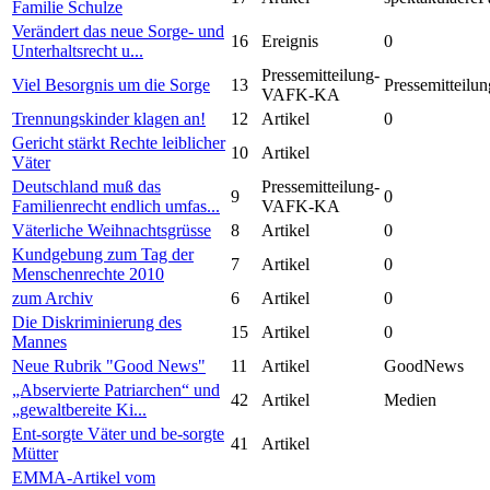
Familie Schulze
Verändert das neue Sorge- und
16
Ereignis
0
Unterhaltsrecht u...
Pressemitteilung-
Viel Besorgnis um die Sorge
13
Pressemitteilun
VAFK-KA
Trennungskinder klagen an!
12
Artikel
0
Gericht stärkt Rechte leiblicher
10
Artikel
Väter
Deutschland muß das
Pressemitteilung-
9
0
Familienrecht endlich umfas...
VAFK-KA
Väterliche Weihnachtsgrüsse
8
Artikel
0
Kundgebung zum Tag der
7
Artikel
0
Menschenrechte 2010
zum Archiv
6
Artikel
0
Die Diskriminierung des
15
Artikel
0
Mannes
Neue Rubrik "Good News"
11
Artikel
GoodNews
„Abservierte Patriarchen“ und
42
Artikel
Medien
„gewaltbereite Ki...
Ent-sorgte Väter und be-sorgte
41
Artikel
Mütter
EMMA-Artikel vom