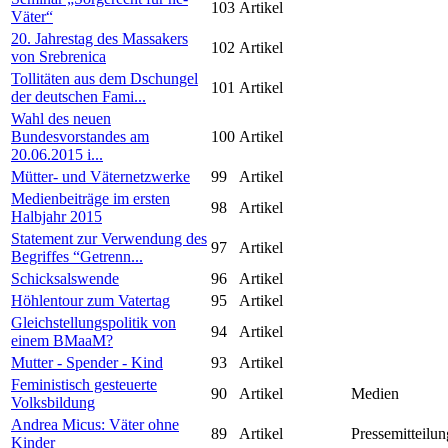
103
Artikel
Väter“
20. Jahrestag des Massakers
102
Artikel
von Srebrenica
Tollitäten aus dem Dschungel
101
Artikel
der deutschen Fami...
Wahl des neuen
Bundesvorstandes am
100
Artikel
20.06.2015 i...
Mütter- und Väternetzwerke
99
Artikel
Medienbeiträge im ersten
98
Artikel
Halbjahr 2015
Statement zur Verwendung des
97
Artikel
Begriffes “Getrenn...
Schicksalswende
96
Artikel
Höhlentour zum Vatertag
95
Artikel
Gleichstellungspolitik von
94
Artikel
einem BMaaM?
Mutter - Spender - Kind
93
Artikel
Feministisch gesteuerte
90
Artikel
Medien
Volksbildung
Andrea Micus: Väter ohne
89
Artikel
Pressemitteilun
Kinder