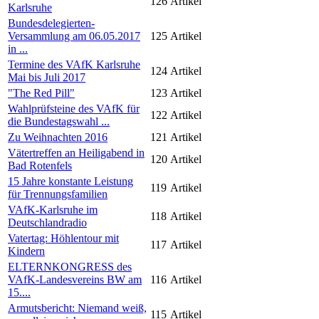
126
Artikel
Karlsruhe
Bundesdelegierten-
Versammlung am 06.05.2017
125
Artikel
in ...
Termine des VAfK Karlsruhe
124
Artikel
Mai bis Juli 2017
"The Red Pill"
123
Artikel
Wahlprüfsteine des VAfK für
122
Artikel
die Bundestagswahl ...
Zu Weihnachten 2016
121
Artikel
Vätertreffen an Heiligabend in
120
Artikel
Bad Rotenfels
15 Jahre konstante Leistung
119
Artikel
für Trennungsfamilien
VAfK-Karlsruhe im
118
Artikel
Deutschlandradio
Vatertag: Höhlentour mit
117
Artikel
Kindern
ELTERNKONGRESS des
VAfK-Landesvereins BW am
116
Artikel
15....
Armutsbericht: Niemand weiß,
115
Artikel