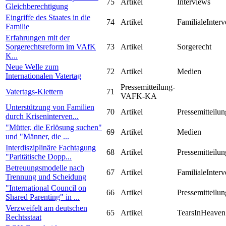
75
Artikel
Interviews
Gleichberechtigung
Eingriffe des Staates in die
74
Artikel
FamilialeInterv
Familie
Erfahrungen mit der
Sorgerechtsreform im VAfK
73
Artikel
Sorgerecht
K...
Neue Welle zum
72
Artikel
Medien
Internationalen Vatertag
Pressemitteilung-
Vatertags-Klettern
71
VAFK-KA
Unterstützung von Familien
70
Artikel
Pressemitteilun
durch Kriseninterven...
"Mütter, die Erlösung suchen"
69
Artikel
Medien
und "Männer, die ...
Interdisziplinäre Fachtagung
68
Artikel
Pressemitteilun
"Paritätische Dopp...
Betreuungsmodelle nach
67
Artikel
FamilialeInterv
Trennung und Scheidung
"International Council on
66
Artikel
Pressemitteilun
Shared Parenting" in ...
Verzweifelt am deutschen
65
Artikel
TearsInHeaven
Rechtsstaat