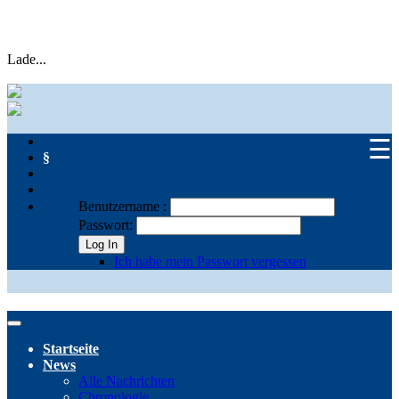
Lade...
☰
§
Benutzername :
Passwort:
Log In
Ich habe mein Passwort vergessen
Startseite
News
Alle Nachrichten
Chronologie