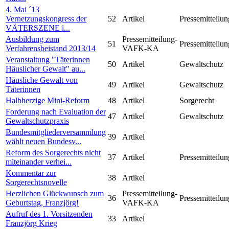
4. Mai ´13
Vernetzungskongress der
52
Artikel
Pressemitteilun
VÄTERSZENE i...
Ausbildung zum
Pressemitteilung-
51
Pressemitteilun
Verfahrensbeistand 2013/14
VAFK-KA
Veranstaltung "Täterinnen
50
Artikel
Gewaltschutz
Häuslicher Gewalt" au...
Häusliche Gewalt von
49
Artikel
Gewaltschutz
Täterinnen
Halbherzige Mini-Reform
48
Artikel
Sorgerecht
Forderung nach Evaluation der
47
Artikel
Gewaltschutz
Gewaltschutzpraxis
Bundesmitgliederversammlung
39
Artikel
wählt neuen Bundesv...
Reform des Sorgerechts nicht
37
Artikel
Pressemitteilun
miteinander verhei...
Kommentar zur
38
Artikel
Sorgerechtsnovelle
Herzlichen Glückwunsch zum
Pressemitteilung-
36
Pressemitteilun
Geburtstag, Franzjörg!
VAFK-KA
Aufruf des 1. Vorsitzenden
33
Artikel
Franzjörg Krieg