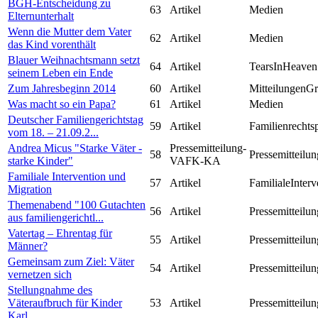
BGH-Entscheidung zu
63
Artikel
Medien
Elternunterhalt
Wenn die Mutter dem Vater
62
Artikel
Medien
das Kind vorenthält
Blauer Weihnachtsmann setzt
64
Artikel
TearsInHeaven
seinem Leben ein Ende
Zum Jahresbeginn 2014
60
Artikel
MitteilungenG
Was macht so ein Papa?
61
Artikel
Medien
Deutscher Familiengerichtstag
59
Artikel
Familienrechts
vom 18. – 21.09.2...
Andrea Micus "Starke Väter -
Pressemitteilung-
58
Pressemitteilun
starke Kinder"
VAFK-KA
Familiale Intervention und
57
Artikel
FamilialeInterv
Migration
Themenabend "100 Gutachten
56
Artikel
Pressemitteilun
aus familiengerichtl...
Vatertag – Ehrentag für
55
Artikel
Pressemitteilun
Männer?
Gemeinsam zum Ziel: Väter
54
Artikel
Pressemitteilun
vernetzen sich
Stellungnahme des
Väteraufbruch für Kinder
53
Artikel
Pressemitteilun
Karl...