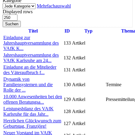
Kategorie
Mehrfachauswahl
Displayed rows
Suchen
Titel
ID
Typ
Them
Einladung zur
Jahreshauptversammlung des
133
Artikel
VAfK K...
Jahreshauptversammlung des
132
Artikel
VAfK Karlsruhe am 24...
Einladung an die Mitglieder
131
Artikel
des Väteraufbruch f...
Dynamik von
Familiensystemen und die
130
Artikel
Termine
Rolle der ...
10.000 Anwesenheiten bei den
129
Artikel
Pressemitteilun
offenen Beratungsa...
Leistungsbilanz des VAfK
128
Artikel
Karlsruhe für das Jahr...
Herzlichen Glückwunsch zum
127
Artikel
Geburtstag, Franzjörg!
Neuer Vorstand im VAfK