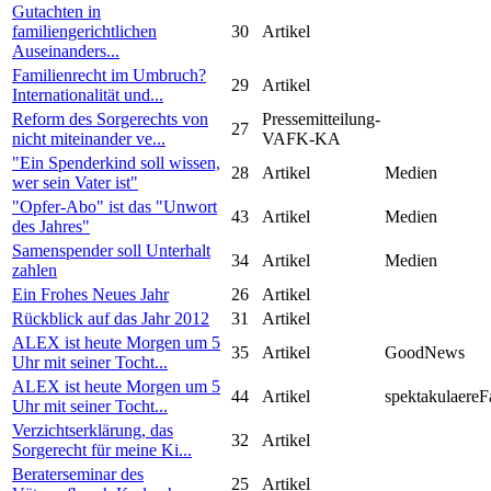
Gutachten in
familiengerichtlichen
30
Artikel
Auseinanders...
Familienrecht im Umbruch?
29
Artikel
Internationalität und...
Reform des Sorgerechts von
Pressemitteilung-
27
nicht miteinander ve...
VAFK-KA
"Ein Spenderkind soll wissen,
28
Artikel
Medien
wer sein Vater ist"
"Opfer-Abo" ist das "Unwort
43
Artikel
Medien
des Jahres"
Samenspender soll Unterhalt
34
Artikel
Medien
zahlen
Ein Frohes Neues Jahr
26
Artikel
Rückblick auf das Jahr 2012
31
Artikel
ALEX ist heute Morgen um 5
35
Artikel
GoodNews
Uhr mit seiner Tocht...
ALEX ist heute Morgen um 5
44
Artikel
spektakulaereF
Uhr mit seiner Tocht...
Verzichtserklärung, das
32
Artikel
Sorgerecht für meine Ki...
Beraterseminar des
25
Artikel