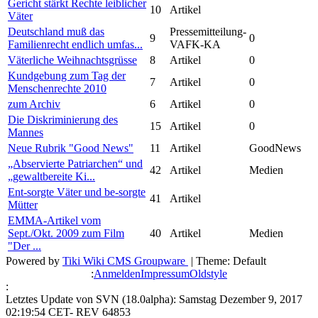
Gericht stärkt Rechte leiblicher
10
Artikel
Väter
Deutschland muß das
Pressemitteilung-
9
0
Familienrecht endlich umfas...
VAFK-KA
Väterliche Weihnachtsgrüsse
8
Artikel
0
Kundgebung zum Tag der
7
Artikel
0
Menschenrechte 2010
zum Archiv
6
Artikel
0
Die Diskriminierung des
15
Artikel
0
Mannes
Neue Rubrik "Good News"
11
Artikel
GoodNews
„Abservierte Patriarchen“ und
42
Artikel
Medien
„gewaltbereite Ki...
Ent-sorgte Väter und be-sorgte
41
Artikel
Mütter
EMMA-Artikel vom
Sept./Okt. 2009 zum Film
40
Artikel
Medien
"Der ...
Powered by
Tiki Wiki CMS Groupware
| Theme: Default
:
Anmelden
Impressum
Oldstyle
:
Letztes Update von SVN (18.0alpha): Samstag Dezember 9, 2017
02:19:54 CET- REV 64853