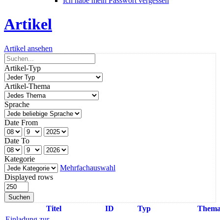
Ich habe mein Passwort vergessen
Artikel
Artikel ansehen
Artikel-Typ
Artikel-Thema
Sprache
Date From
Date To
Kategorie
Mehrfachauswahl
Displayed rows
Suchen
Titel
ID
Typ
Them
Einladung zur