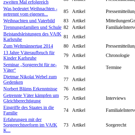
zweiten Mal erfolgreich
Was bedeutet Weihnachten -
85
Artikel
Pressemitteilun
getrennt vom eigenen...
Weihnachten und Vaterbild
83
Artikel
MitteilungenG
Trennungsfamilien und Schule
82
Artikel
FamilialeInterv
Beistandsleistungen des VAfK
81
Artikel
Karlsruhe
Zum Weltmännertag 2014
80
Artikel
Pressemitteilun
13 Jahre Väteraufbruch für
79
Artikel
Chronologie
Kinder Karlsruhe
Seminar „Sorgerecht für ne-
78
Artikel
Termine
Väter“
Dietmar Nikolai Webel zum
77
Artikel
Gedenken
Norbert Blüms Erkenntnisse
76
Artikel
Getrennte Väter kämpfen um
75
Artikel
Interviews
Gleichberechtigung
Eingriffe des Staates in die
74
Artikel
FamilialeInterv
Familie
Erfahrungen mit der
Sorgerechtsreform im VAfK
73
Artikel
Sorgerecht
K...