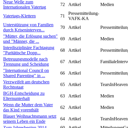
Neue Welle zum
72
Artikel
Medien
Internationalen Vatertag
Pressemitteilung-
Vatertags-Klettern
71
VAFK-KA
Unterstützung von Familien
70
Artikel
Pressemitteilun
durch Kriseninterven...
"Mütter, die Erlösung suchen"
69
Artikel
Medien
und "Männer, die ...
Interdisziplinäre Fachtagung
68
Artikel
Pressemitteilun
"Paritätische Dopp...
Betreuungsmodelle nach
67
Artikel
FamilialeInterv
Trennung und Scheidung
"International Council on
66
Artikel
Pressemitteilun
Shared Parenting" in ...
Verzweifelt am deutschen
65
Artikel
TearsInHeaven
Rechtsstaat
BGH-Entscheidung zu
63
Artikel
Medien
Elternunterhalt
Wenn die Mutter dem Vater
62
Artikel
Medien
das Kind vorenthält
Blauer Weihnachtsmann setzt
64
Artikel
TearsInHeaven
seinem Leben ein Ende
Zum Jahresbeginn 2014
60
Artikel
MitteilungenG