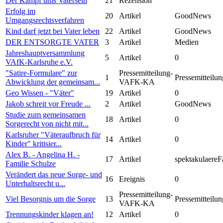
Der Kampf ums Vatersein
21
Rezension
Erfolg im
20
Artikel
GoodNews
Umgangsrechtsverfahren
Kind darf jetzt bei Vater leben
22
Artikel
GoodNews
DER ENTSORGTE VATER
3
Artikel
Medien
Jahreshauptversammlung
5
Artikel
0
VAfK-Karlsruhe e.V.
"Satire-Formulare" zur
Pressemitteilung-
1
Pressemitteilun
Abwicklung der gemeinsam...
VAFK-KA
Geo Wissen - "Väter"
19
Artikel
0
Jakob schreit vor Freude ...
2
Artikel
GoodNews
Studie zum gemeinsamen
18
Artikel
0
Sorgerecht von nicht mit...
Karlsruher "Väteraufbruch für
14
Artikel
0
Kinder" kritisier...
Alex B. - Angelina H. -
17
Artikel
spektakulaereF
Familie Schulze
Verändert das neue Sorge- und
16
Ereignis
0
Unterhaltsrecht u...
Pressemitteilung-
Viel Besorgnis um die Sorge
13
Pressemitteilun
VAFK-KA
Trennungskinder klagen an!
12
Artikel
0