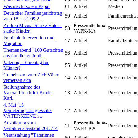
Was macht so ein Papa?
61
Artikel
Medien
Deutscher Familiengerichtstag
59
Artikel
Familienrechts
vom 18. – 21.09.2...
Andrea Micus "Starke Väter -
Pressemitteilung-
58
Pressemitteilun
starke Kinder"
VAFK-KA
Familiale Intervention und
57
Artikel
FamilialeInterv
Migration
Themenabend "100 Gutachten
56
Artikel
Pressemitteilun
aus familiengerichtl...
Vatertag – Ehrentag für
55
Artikel
Pressemitteilun
Männer?
Gemeinsam zum Ziel: Väter
54
Artikel
Pressemitteilun
vernetzen sich
Stellungnahme des
Väteraufbruch für Kinder
53
Artikel
Pressemitteilun
Karl...
4. Mai ´13
Vernetzungskongress der
52
Artikel
Pressemitteilun
VÄTERSZENE i...
Ausbildung zum
Pressemitteilung-
51
Pressemitteilun
Verfahrensbeistand 2013/14
VAFK-KA
Veranstaltung "Täterinnen
50
Artikel
Gewaltschutz