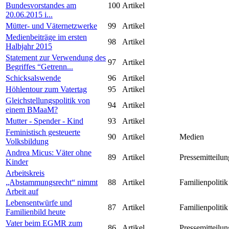
Bundesvorstandes am
100
Artikel
20.06.2015 i...
Mütter- und Väternetzwerke
99
Artikel
Medienbeiträge im ersten
98
Artikel
Halbjahr 2015
Statement zur Verwendung des
97
Artikel
Begriffes “Getrenn...
Schicksalswende
96
Artikel
Höhlentour zum Vatertag
95
Artikel
Gleichstellungspolitik von
94
Artikel
einem BMaaM?
Mutter - Spender - Kind
93
Artikel
Feministisch gesteuerte
90
Artikel
Medien
Volksbildung
Andrea Micus: Väter ohne
89
Artikel
Pressemitteilun
Kinder
Arbeitskreis
„Abstammungsrecht“ nimmt
88
Artikel
Familienpolitik
Arbeit auf
Lebensentwürfe und
87
Artikel
Familienpolitik
Familienbild heute
Vater beim EGMR zum
86
Artikel
Pressemitteilun