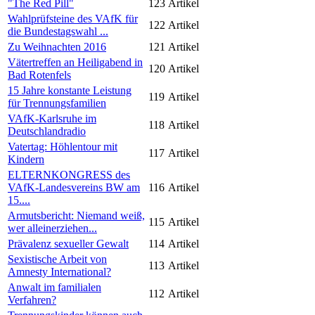
"The Red Pill"
123
Artikel
Wahlprüfsteine des VAfK für
122
Artikel
die Bundestagswahl ...
Zu Weihnachten 2016
121
Artikel
Vätertreffen an Heiligabend in
120
Artikel
Bad Rotenfels
15 Jahre konstante Leistung
119
Artikel
für Trennungsfamilien
VAfK-Karlsruhe im
118
Artikel
Deutschlandradio
Vatertag: Höhlentour mit
117
Artikel
Kindern
ELTERNKONGRESS des
VAfK-Landesvereins BW am
116
Artikel
15....
Armutsbericht: Niemand weiß,
115
Artikel
wer alleinerziehen...
Prävalenz sexueller Gewalt
114
Artikel
Sexistische Arbeit von
113
Artikel
Amnesty International?
Anwalt im familialen
112
Artikel
Verfahren?