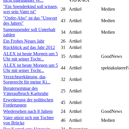
nicht miteinander ve...
VAFK-KA
"Ein Spenderkind soll wissen,
28
Artikel
Medien
wer sein Vater ist"
"Opfer-Abo" ist das "Unwort
43
Artikel
Medien
des Jahres"
Samenspender soll Unterhalt
34
Artikel
Medien
zahlen
Ein Frohes Neues Jahr
26
Artikel
Rückblick auf das Jahr 2012
31
Artikel
ALEX ist heute Morgen um 5
35
Artikel
GoodNews
Uhr mit seiner Tocht...
ALEX ist heute Morgen um 5
44
Artikel
spektakulaereF
Uhr mit seiner Tocht...
Verzichtserklärung, das
32
Artikel
Sorgerecht für meine Ki...
Beraterseminar des
25
Artikel
Väteraufbruch Karlsruhe
Erweiterung der politischen
45
Artikel
Forderungen
Wiedersehen nach 8 Jahren
24
Artikel
GoodNews
Vater stürzt sich mit Tochter
46
Artikel
Medien
von Brücke