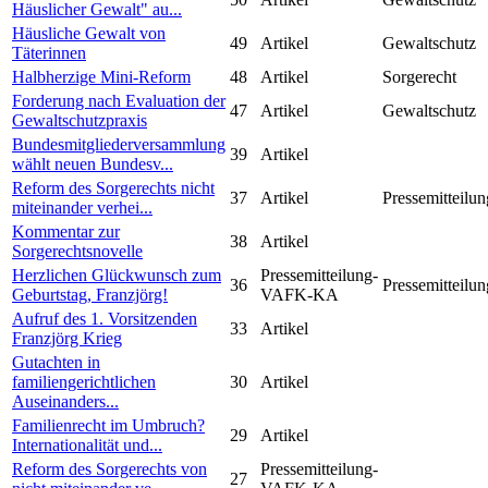
Häuslicher Gewalt" au...
Häusliche Gewalt von
49
Artikel
Gewaltschutz
Täterinnen
Halbherzige Mini-Reform
48
Artikel
Sorgerecht
Forderung nach Evaluation der
47
Artikel
Gewaltschutz
Gewaltschutzpraxis
Bundesmitgliederversammlung
39
Artikel
wählt neuen Bundesv...
Reform des Sorgerechts nicht
37
Artikel
Pressemitteilun
miteinander verhei...
Kommentar zur
38
Artikel
Sorgerechtsnovelle
Herzlichen Glückwunsch zum
Pressemitteilung-
36
Pressemitteilun
Geburtstag, Franzjörg!
VAFK-KA
Aufruf des 1. Vorsitzenden
33
Artikel
Franzjörg Krieg
Gutachten in
familiengerichtlichen
30
Artikel
Auseinanders...
Familienrecht im Umbruch?
29
Artikel
Internationalität und...
Reform des Sorgerechts von
Pressemitteilung-
27