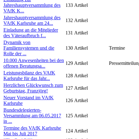
Jahreshauptversammlung des
133
Artikel
VAfK K...
Jahreshauptversammlung des
132
Artikel
VAfK Karlsruhe am 24...
Einladung an die Mitglieder
131
Artikel
des Väteraufbruch f...
Dynamik von
Familiensystemen und die
130
Artikel
Termine
Rolle der ...
10.000 Anwesenheiten bei den
129
Artikel
Pressemitteilun
offenen Beratungsa...
Leistungsbilanz des VAfK
128
Artikel
Karlsruhe für das Jahr...
Herzlichen Glückwunsch zum
127
Artikel
Geburtstag, Franzjörg!
Neuer Vorstand im VAfK
126
Artikel
Karlsruhe
Bundesdelegierten-
Versammlung am 06.05.2017
125
Artikel
in ...
Termine des VAfK Karlsruhe
124
Artikel
Mai bis Juli 2017