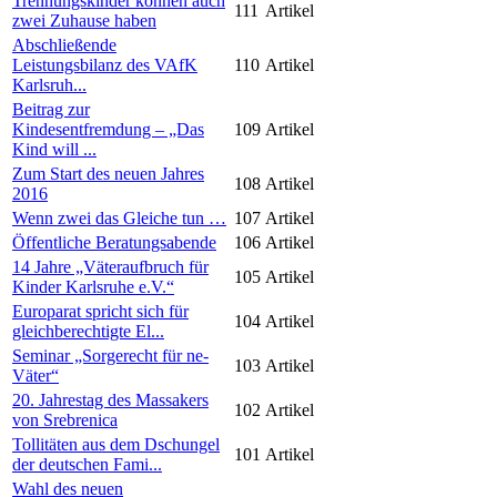
Trennungskinder können auch
111
Artikel
zwei Zuhause haben
Abschließende
Leistungsbilanz des VAfK
110
Artikel
Karlsruh...
Beitrag zur
Kindesentfremdung – „Das
109
Artikel
Kind will ...
Zum Start des neuen Jahres
108
Artikel
2016
Wenn zwei das Gleiche tun …
107
Artikel
Öffentliche Beratungsabende
106
Artikel
14 Jahre „Väteraufbruch für
105
Artikel
Kinder Karlsruhe e.V.“
Europarat spricht sich für
104
Artikel
gleichberechtigte El...
Seminar „Sorgerecht für ne-
103
Artikel
Väter“
20. Jahrestag des Massakers
102
Artikel
von Srebrenica
Tollitäten aus dem Dschungel
101
Artikel
der deutschen Fami...
Wahl des neuen