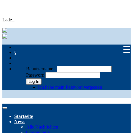
Lade...
☰
§
Benutzername :
Passwort:
Log In
Ich habe mein Passwort vergessen
Startseite
News
Alle Nachrichten
Chronologie