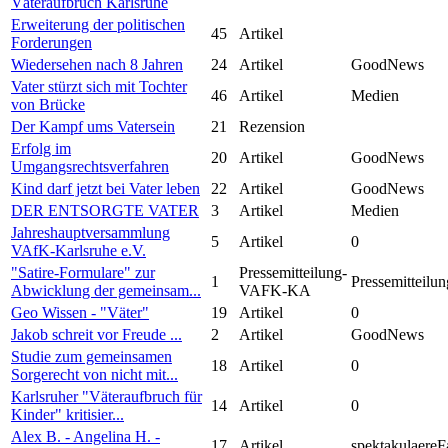
Väteraufbruch Karlsruhe
Erweiterung der politischen
45
Artikel
Forderungen
Wiedersehen nach 8 Jahren
24
Artikel
GoodNews
Vater stürzt sich mit Tochter
46
Artikel
Medien
von Brücke
Der Kampf ums Vatersein
21
Rezension
Erfolg im
20
Artikel
GoodNews
Umgangsrechtsverfahren
Kind darf jetzt bei Vater leben
22
Artikel
GoodNews
DER ENTSORGTE VATER
3
Artikel
Medien
Jahreshauptversammlung
5
Artikel
0
VAfK-Karlsruhe e.V.
"Satire-Formulare" zur
Pressemitteilung-
1
Pressemitteilun
Abwicklung der gemeinsam...
VAFK-KA
Geo Wissen - "Väter"
19
Artikel
0
Jakob schreit vor Freude ...
2
Artikel
GoodNews
Studie zum gemeinsamen
18
Artikel
0
Sorgerecht von nicht mit...
Karlsruher "Väteraufbruch für
14
Artikel
0
Kinder" kritisier...
Alex B. - Angelina H. -
17
Artikel
spektakulaereF