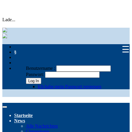
Lade...
☰
§
Benutzername :
Passwort:
Log In
Ich habe mein Passwort vergessen
Startseite
News
Alle Nachrichten
Chronologie