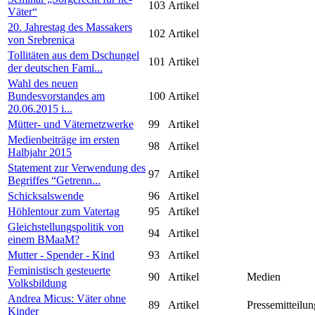
103
Artikel
Väter“
20. Jahrestag des Massakers
102
Artikel
von Srebrenica
Tollitäten aus dem Dschungel
101
Artikel
der deutschen Fami...
Wahl des neuen
Bundesvorstandes am
100
Artikel
20.06.2015 i...
Mütter- und Väternetzwerke
99
Artikel
Medienbeiträge im ersten
98
Artikel
Halbjahr 2015
Statement zur Verwendung des
97
Artikel
Begriffes “Getrenn...
Schicksalswende
96
Artikel
Höhlentour zum Vatertag
95
Artikel
Gleichstellungspolitik von
94
Artikel
einem BMaaM?
Mutter - Spender - Kind
93
Artikel
Feministisch gesteuerte
90
Artikel
Medien
Volksbildung
Andrea Micus: Väter ohne
89
Artikel
Pressemitteilun
Kinder