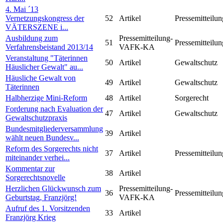
4. Mai ´13
Vernetzungskongress der
52
Artikel
Pressemitteilun
VÄTERSZENE i...
Ausbildung zum
Pressemitteilung-
51
Pressemitteilun
Verfahrensbeistand 2013/14
VAFK-KA
Veranstaltung "Täterinnen
50
Artikel
Gewaltschutz
Häuslicher Gewalt" au...
Häusliche Gewalt von
49
Artikel
Gewaltschutz
Täterinnen
Halbherzige Mini-Reform
48
Artikel
Sorgerecht
Forderung nach Evaluation der
47
Artikel
Gewaltschutz
Gewaltschutzpraxis
Bundesmitgliederversammlung
39
Artikel
wählt neuen Bundesv...
Reform des Sorgerechts nicht
37
Artikel
Pressemitteilun
miteinander verhei...
Kommentar zur
38
Artikel
Sorgerechtsnovelle
Herzlichen Glückwunsch zum
Pressemitteilung-
36
Pressemitteilun
Geburtstag, Franzjörg!
VAFK-KA
Aufruf des 1. Vorsitzenden
33
Artikel
Franzjörg Krieg