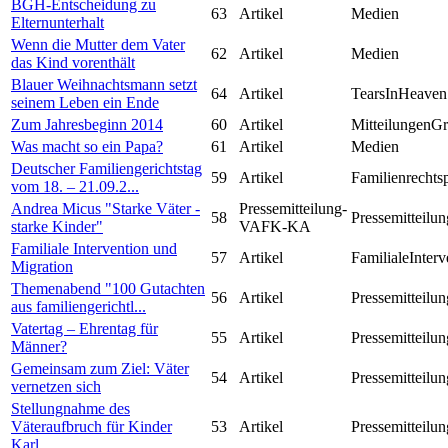
BGH-Entscheidung zu
63
Artikel
Medien
Elternunterhalt
Wenn die Mutter dem Vater
62
Artikel
Medien
das Kind vorenthält
Blauer Weihnachtsmann setzt
64
Artikel
TearsInHeaven
seinem Leben ein Ende
Zum Jahresbeginn 2014
60
Artikel
MitteilungenG
Was macht so ein Papa?
61
Artikel
Medien
Deutscher Familiengerichtstag
59
Artikel
Familienrechts
vom 18. – 21.09.2...
Andrea Micus "Starke Väter -
Pressemitteilung-
58
Pressemitteilun
starke Kinder"
VAFK-KA
Familiale Intervention und
57
Artikel
FamilialeInterv
Migration
Themenabend "100 Gutachten
56
Artikel
Pressemitteilun
aus familiengerichtl...
Vatertag – Ehrentag für
55
Artikel
Pressemitteilun
Männer?
Gemeinsam zum Ziel: Väter
54
Artikel
Pressemitteilun
vernetzen sich
Stellungnahme des
Väteraufbruch für Kinder
53
Artikel
Pressemitteilun
Karl...