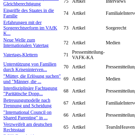
75
Artikel
Interviews
Gleichberechtigung
Eingriffe des Staates in die
74
Artikel
FamilialeInterv
Familie
Erfahrungen mit der
Sorgerechtsreform im VAfK
73
Artikel
Sorgerecht
K...
Neue Welle zum
72
Artikel
Medien
Internationalen Vatertag
Pressemitteilung-
Vatertags-Klettern
71
VAFK-KA
Unterstützung von Familien
70
Artikel
Pressemitteilun
durch Kriseninterven...
"Mütter, die Erlösung suchen"
69
Artikel
Medien
und "Männer, die ...
Interdisziplinäre Fachtagung
68
Artikel
Pressemitteilun
"Paritätische Dopp...
Betreuungsmodelle nach
67
Artikel
FamilialeInterv
Trennung und Scheidung
"International Council on
66
Artikel
Pressemitteilun
Shared Parenting" in ...
Verzweifelt am deutschen
65
Artikel
TearsInHeaven
Rechtsstaat