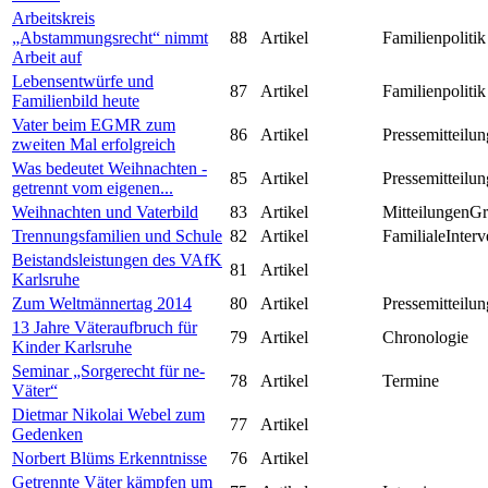
Arbeitskreis
„Abstammungsrecht“ nimmt
88
Artikel
Familienpolitik
Arbeit auf
Lebensentwürfe und
87
Artikel
Familienpolitik
Familienbild heute
Vater beim EGMR zum
86
Artikel
Pressemitteilun
zweiten Mal erfolgreich
Was bedeutet Weihnachten -
85
Artikel
Pressemitteilun
getrennt vom eigenen...
Weihnachten und Vaterbild
83
Artikel
MitteilungenG
Trennungsfamilien und Schule
82
Artikel
FamilialeInterv
Beistandsleistungen des VAfK
81
Artikel
Karlsruhe
Zum Weltmännertag 2014
80
Artikel
Pressemitteilun
13 Jahre Väteraufbruch für
79
Artikel
Chronologie
Kinder Karlsruhe
Seminar „Sorgerecht für ne-
78
Artikel
Termine
Väter“
Dietmar Nikolai Webel zum
77
Artikel
Gedenken
Norbert Blüms Erkenntnisse
76
Artikel
Getrennte Väter kämpfen um