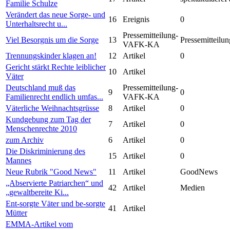
Familie Schulze
Verändert das neue Sorge- und
16
Ereignis
0
Unterhaltsrecht u...
Pressemitteilung-
Viel Besorgnis um die Sorge
13
Pressemitteilun
VAFK-KA
Trennungskinder klagen an!
12
Artikel
0
Gericht stärkt Rechte leiblicher
10
Artikel
Väter
Deutschland muß das
Pressemitteilung-
9
0
Familienrecht endlich umfas...
VAFK-KA
Väterliche Weihnachtsgrüsse
8
Artikel
0
Kundgebung zum Tag der
7
Artikel
0
Menschenrechte 2010
zum Archiv
6
Artikel
0
Die Diskriminierung des
15
Artikel
0
Mannes
Neue Rubrik "Good News"
11
Artikel
GoodNews
„Abservierte Patriarchen“ und
42
Artikel
Medien
„gewaltbereite Ki...
Ent-sorgte Väter und be-sorgte
41
Artikel
Mütter
EMMA-Artikel vom