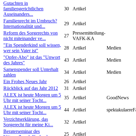
Gutachten in
familiengerichtlichen
30
Artikel
Auseinanders...
Familienrecht im Umbruch?
29
Artikel
Internationalität und...
Reform des Sorgerechts von
Pressemitteilung-
27
nicht miteinander ve...
VAFK-KA
"Ein Spenderkind soll wissen,
28
Artikel
Medien
wer sein Vater ist"
"Opfer-Abo" ist das "Unwort
43
Artikel
Medien
des Jahres"
Samenspender soll Unterhalt
34
Artikel
Medien
zahlen
Ein Frohes Neues Jahr
26
Artikel
Rückblick auf das Jahr 2012
31
Artikel
ALEX ist heute Morgen um 5
35
Artikel
GoodNews
Uhr mit seiner Tocht...
ALEX ist heute Morgen um 5
44
Artikel
spektakulaereF
Uhr mit seiner Tocht...
Verzichtserklärung, das
32
Artikel
Sorgerecht für meine Ki...
Beraterseminar des
25
Artikel