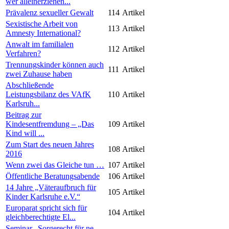
wer alleinerziehen...
Prävalenz sexueller Gewalt
114
Artikel
Sexistische Arbeit von
113
Artikel
Amnesty International?
Anwalt im familialen
112
Artikel
Verfahren?
Trennungskinder können auch
111
Artikel
zwei Zuhause haben
Abschließende
Leistungsbilanz des VAfK
110
Artikel
Karlsruh...
Beitrag zur
Kindesentfremdung – „Das
109
Artikel
Kind will ...
Zum Start des neuen Jahres
108
Artikel
2016
Wenn zwei das Gleiche tun …
107
Artikel
Öffentliche Beratungsabende
106
Artikel
14 Jahre „Väteraufbruch für
105
Artikel
Kinder Karlsruhe e.V.“
Europarat spricht sich für
104
Artikel
gleichberechtigte El...
Seminar „Sorgerecht für ne-