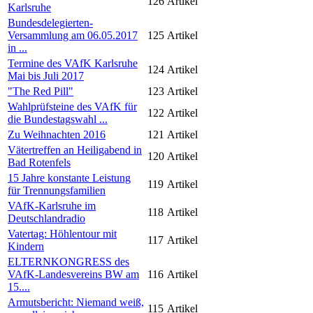
126
Artikel
Karlsruhe
Bundesdelegierten-
Versammlung am 06.05.2017
125
Artikel
in ...
Termine des VAfK Karlsruhe
124
Artikel
Mai bis Juli 2017
"The Red Pill"
123
Artikel
Wahlprüfsteine des VAfK für
122
Artikel
die Bundestagswahl ...
Zu Weihnachten 2016
121
Artikel
Vätertreffen an Heiligabend in
120
Artikel
Bad Rotenfels
15 Jahre konstante Leistung
119
Artikel
für Trennungsfamilien
VAfK-Karlsruhe im
118
Artikel
Deutschlandradio
Vatertag: Höhlentour mit
117
Artikel
Kindern
ELTERNKONGRESS des
VAfK-Landesvereins BW am
116
Artikel
15....
Armutsbericht: Niemand weiß,
115
Artikel