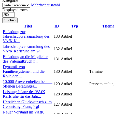
Kategorie
Mehrfachauswahl
Displayed rows
Suchen
Titel
ID
Typ
Them
Einladung zur
Jahreshauptversammlung des
133
Artikel
VAfK K...
Jahreshauptversammlung des
132
Artikel
VAfK Karlsruhe am 24...
Einladung an die Mitglieder
131
Artikel
des Väteraufbruch f...
Dynamik von
Familiensystemen und die
130
Artikel
Termine
Rolle der ...
10.000 Anwesenheiten bei den
129
Artikel
Pressemitteilun
offenen Beratungsa...
Leistungsbilanz des VAfK
128
Artikel
Karlsruhe für das Jahr...
Herzlichen Glückwunsch zum
127
Artikel
Geburtstag, Franzjörg!
Neuer Vorstand im VAfK