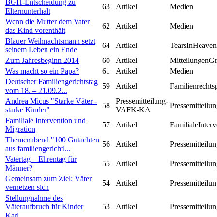
BGH-Entscheidung zu
63
Artikel
Medien
Elternunterhalt
Wenn die Mutter dem Vater
62
Artikel
Medien
das Kind vorenthält
Blauer Weihnachtsmann setzt
64
Artikel
TearsInHeaven
seinem Leben ein Ende
Zum Jahresbeginn 2014
60
Artikel
MitteilungenG
Was macht so ein Papa?
61
Artikel
Medien
Deutscher Familiengerichtstag
59
Artikel
Familienrechts
vom 18. – 21.09.2...
Andrea Micus "Starke Väter -
Pressemitteilung-
58
Pressemitteilun
starke Kinder"
VAFK-KA
Familiale Intervention und
57
Artikel
FamilialeInterv
Migration
Themenabend "100 Gutachten
56
Artikel
Pressemitteilun
aus familiengerichtl...
Vatertag – Ehrentag für
55
Artikel
Pressemitteilun
Männer?
Gemeinsam zum Ziel: Väter
54
Artikel
Pressemitteilun
vernetzen sich
Stellungnahme des
Väteraufbruch für Kinder
53
Artikel
Pressemitteilun
Karl...