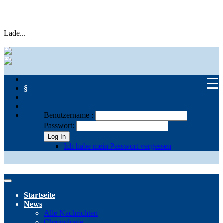
Lade...
☰
§
Benutzername :
Passwort:
Log In
Ich habe mein Passwort vergessen
Startseite
News
Alle Nachrichten
Chronologie