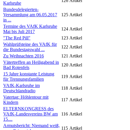
126
Artikel
Karlsruhe
Bundesdelegierten-
Versammlung am 06.05.2017
125
Artikel
in ...
Termine des VAfK Karlsruhe
124
Artikel
Mai bis Juli 2017
"The Red Pill"
123
Artikel
Wahlprüfsteine des VAfK für
122
Artikel
die Bundestagswahl ...
Zu Weihnachten 2016
121
Artikel
Vätertreffen an Heiligabend in
120
Artikel
Bad Rotenfels
15 Jahre konstante Leistung
119
Artikel
für Trennungsfamilien
VAfK-Karlsruhe im
118
Artikel
Deutschlandradio
Vatertag: Höhlentour mit
117
Artikel
Kindern
ELTERNKONGRESS des
VAfK-Landesvereins BW am
116
Artikel
15....
Armutsbericht: Niemand weiß,
115
Artikel