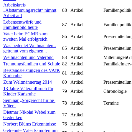
Arbeitskreis
„Abstammungsrecht“ nimmt
88
Artikel
Familienpolitik
Arbeit auf
Lebensentwürfe und
87
Artikel
Familienpolitik
Familienbild heute
Vater beim EGMR zum
86
Artikel
Pressemitteilun
zweiten Mal erfolgreich
Was bedeutet Weihnachten -
85
Artikel
Pressemitteilun
getrennt vom eigenen...
Weihnachten und Vaterbild
83
Artikel
MitteilungenG
Trennungsfamilien und Schule
82
Artikel
FamilialeInterv
Beistandsleistungen des VAfK
81
Artikel
Karlsruhe
Zum Weltmännertag 2014
80
Artikel
Pressemitteilun
13 Jahre Väteraufbruch für
79
Artikel
Chronologie
Kinder Karlsruhe
Seminar „Sorgerecht für ne-
78
Artikel
Termine
Väter“
Dietmar Nikolai Webel zum
77
Artikel
Gedenken
Norbert Blüms Erkenntnisse
76
Artikel
Getrennte Väter kämpfen um