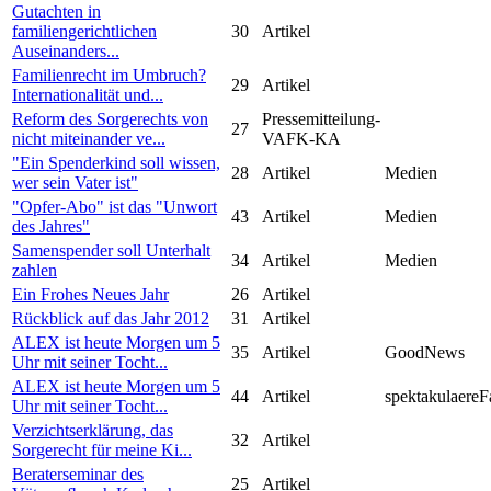
Gutachten in
familiengerichtlichen
30
Artikel
Auseinanders...
Familienrecht im Umbruch?
29
Artikel
Internationalität und...
Reform des Sorgerechts von
Pressemitteilung-
27
nicht miteinander ve...
VAFK-KA
"Ein Spenderkind soll wissen,
28
Artikel
Medien
wer sein Vater ist"
"Opfer-Abo" ist das "Unwort
43
Artikel
Medien
des Jahres"
Samenspender soll Unterhalt
34
Artikel
Medien
zahlen
Ein Frohes Neues Jahr
26
Artikel
Rückblick auf das Jahr 2012
31
Artikel
ALEX ist heute Morgen um 5
35
Artikel
GoodNews
Uhr mit seiner Tocht...
ALEX ist heute Morgen um 5
44
Artikel
spektakulaereF
Uhr mit seiner Tocht...
Verzichtserklärung, das
32
Artikel
Sorgerecht für meine Ki...
Beraterseminar des
25
Artikel