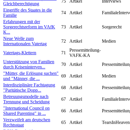
75
Artikel
Interviews
Gleichberechtigung
Eingriffe des Staates in die
74
Artikel
FamilialeInterv
Familie
Erfahrungen mit der
Sorgerechtsreform im VAfK
73
Artikel
Sorgerecht
K...
Neue Welle zum
72
Artikel
Medien
Internationalen Vatertag
Pressemitteilung-
Vatertags-Klettern
71
VAFK-KA
Unterstützung von Familien
70
Artikel
Pressemitteilun
durch Kriseninterven...
"Mütter, die Erlösung suchen"
69
Artikel
Medien
und "Männer, die ...
Interdisziplinäre Fachtagung
68
Artikel
Pressemitteilun
"Paritätische Dopp...
Betreuungsmodelle nach
67
Artikel
FamilialeInterv
Trennung und Scheidung
"International Council on
66
Artikel
Pressemitteilun
Shared Parenting" in ...
Verzweifelt am deutschen
65
Artikel
TearsInHeaven
Rechtsstaat