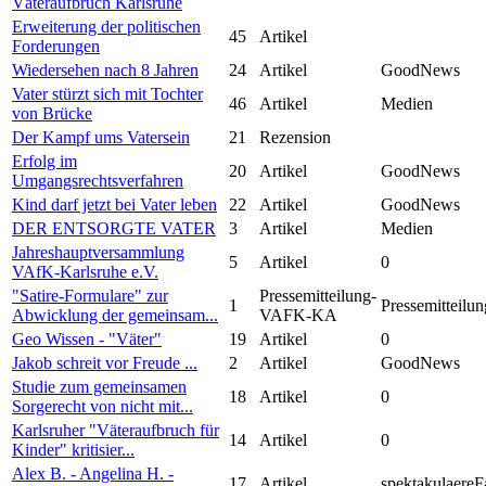
Väteraufbruch Karlsruhe
Erweiterung der politischen
45
Artikel
Forderungen
Wiedersehen nach 8 Jahren
24
Artikel
GoodNews
Vater stürzt sich mit Tochter
46
Artikel
Medien
von Brücke
Der Kampf ums Vatersein
21
Rezension
Erfolg im
20
Artikel
GoodNews
Umgangsrechtsverfahren
Kind darf jetzt bei Vater leben
22
Artikel
GoodNews
DER ENTSORGTE VATER
3
Artikel
Medien
Jahreshauptversammlung
5
Artikel
0
VAfK-Karlsruhe e.V.
"Satire-Formulare" zur
Pressemitteilung-
1
Pressemitteilun
Abwicklung der gemeinsam...
VAFK-KA
Geo Wissen - "Väter"
19
Artikel
0
Jakob schreit vor Freude ...
2
Artikel
GoodNews
Studie zum gemeinsamen
18
Artikel
0
Sorgerecht von nicht mit...
Karlsruher "Väteraufbruch für
14
Artikel
0
Kinder" kritisier...
Alex B. - Angelina H. -
17
Artikel
spektakulaereF