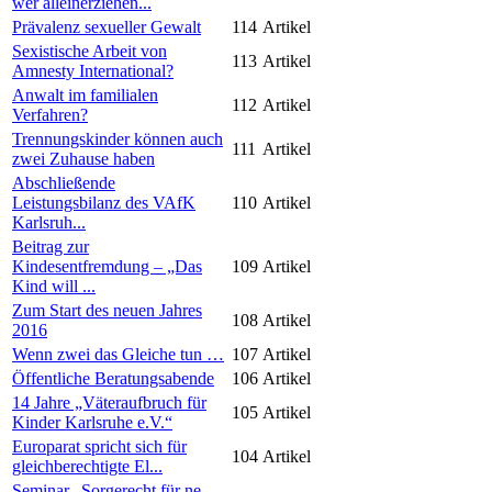
wer alleinerziehen...
Prävalenz sexueller Gewalt
114
Artikel
Sexistische Arbeit von
113
Artikel
Amnesty International?
Anwalt im familialen
112
Artikel
Verfahren?
Trennungskinder können auch
111
Artikel
zwei Zuhause haben
Abschließende
Leistungsbilanz des VAfK
110
Artikel
Karlsruh...
Beitrag zur
Kindesentfremdung – „Das
109
Artikel
Kind will ...
Zum Start des neuen Jahres
108
Artikel
2016
Wenn zwei das Gleiche tun …
107
Artikel
Öffentliche Beratungsabende
106
Artikel
14 Jahre „Väteraufbruch für
105
Artikel
Kinder Karlsruhe e.V.“
Europarat spricht sich für
104
Artikel
gleichberechtigte El...
Seminar „Sorgerecht für ne-