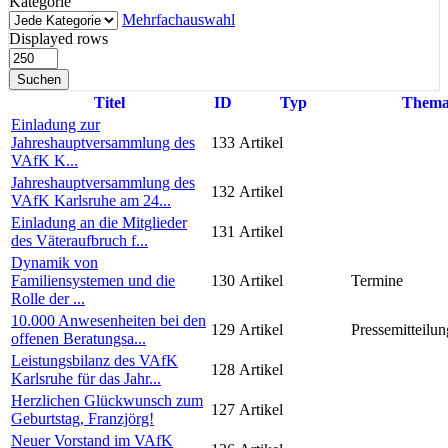
Kategorie
Mehrfachauswahl
Displayed rows
Suchen
Titel
ID
Typ
Them
Einladung zur
Jahreshauptversammlung des
133
Artikel
VAfK K...
Jahreshauptversammlung des
132
Artikel
VAfK Karlsruhe am 24...
Einladung an die Mitglieder
131
Artikel
des Väteraufbruch f...
Dynamik von
Familiensystemen und die
130
Artikel
Termine
Rolle der ...
10.000 Anwesenheiten bei den
129
Artikel
Pressemitteilun
offenen Beratungsa...
Leistungsbilanz des VAfK
128
Artikel
Karlsruhe für das Jahr...
Herzlichen Glückwunsch zum
127
Artikel
Geburtstag, Franzjörg!
Neuer Vorstand im VAfK