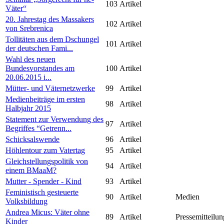
103
Artikel
Väter“
20. Jahrestag des Massakers
102
Artikel
von Srebrenica
Tollitäten aus dem Dschungel
101
Artikel
der deutschen Fami...
Wahl des neuen
Bundesvorstandes am
100
Artikel
20.06.2015 i...
Mütter- und Väternetzwerke
99
Artikel
Medienbeiträge im ersten
98
Artikel
Halbjahr 2015
Statement zur Verwendung des
97
Artikel
Begriffes “Getrenn...
Schicksalswende
96
Artikel
Höhlentour zum Vatertag
95
Artikel
Gleichstellungspolitik von
94
Artikel
einem BMaaM?
Mutter - Spender - Kind
93
Artikel
Feministisch gesteuerte
90
Artikel
Medien
Volksbildung
Andrea Micus: Väter ohne
89
Artikel
Pressemitteilun
Kinder