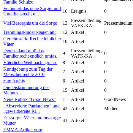
Familie Schulze
Verändert das neue Sorge- und
16
Ereignis
0
Unterhaltsrecht u...
Pressemitteilung-
Viel Besorgnis um die Sorge
13
Pressemitteilun
VAFK-KA
Trennungskinder klagen an!
12
Artikel
0
Gericht stärkt Rechte leiblicher
10
Artikel
Väter
Deutschland muß das
Pressemitteilung-
9
0
Familienrecht endlich umfas...
VAFK-KA
Väterliche Weihnachtsgrüsse
8
Artikel
0
Kundgebung zum Tag der
7
Artikel
0
Menschenrechte 2010
zum Archiv
6
Artikel
0
Die Diskriminierung des
15
Artikel
0
Mannes
Neue Rubrik "Good News"
11
Artikel
GoodNews
„Abservierte Patriarchen“ und
42
Artikel
Medien
„gewaltbereite Ki...
Ent-sorgte Väter und be-sorgte
41
Artikel
Mütter
EMMA-Artikel vom