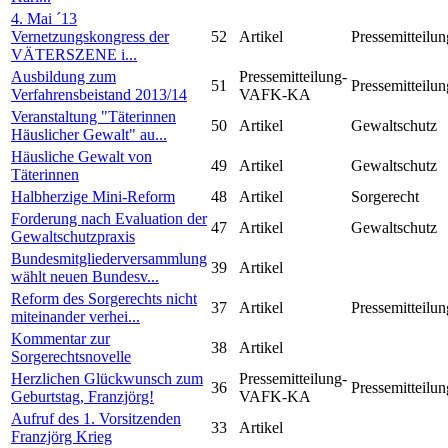
4. Mai ´13
Vernetzungskongress der
52
Artikel
Pressemitteilun
VÄTERSZENE i...
Ausbildung zum
Pressemitteilung-
51
Pressemitteilun
Verfahrensbeistand 2013/14
VAFK-KA
Veranstaltung "Täterinnen
50
Artikel
Gewaltschutz
Häuslicher Gewalt" au...
Häusliche Gewalt von
49
Artikel
Gewaltschutz
Täterinnen
Halbherzige Mini-Reform
48
Artikel
Sorgerecht
Forderung nach Evaluation der
47
Artikel
Gewaltschutz
Gewaltschutzpraxis
Bundesmitgliederversammlung
39
Artikel
wählt neuen Bundesv...
Reform des Sorgerechts nicht
37
Artikel
Pressemitteilun
miteinander verhei...
Kommentar zur
38
Artikel
Sorgerechtsnovelle
Herzlichen Glückwunsch zum
Pressemitteilung-
36
Pressemitteilun
Geburtstag, Franzjörg!
VAFK-KA
Aufruf des 1. Vorsitzenden
33
Artikel
Franzjörg Krieg