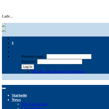
Lade...
§
Benutzername :
Passwort:
Log In
Ich habe mein Passwort vergessen
Startseite
News
Alle Nachrichten
Chronologie