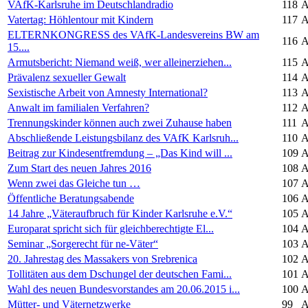
VAfK-Karlsruhe im Deutschlandradio
118
A
Vatertag: Höhlentour mit Kindern
117
A
ELTERNKONGRESS des VAfK-Landesvereins BW am
116
A
15....
Armutsbericht: Niemand weiß, wer alleinerziehen...
115
A
Prävalenz sexueller Gewalt
114
A
Sexistische Arbeit von Amnesty International?
113
A
Anwalt im familialen Verfahren?
112
A
Trennungskinder können auch zwei Zuhause haben
111
A
Abschließende Leistungsbilanz des VAfK Karlsruh...
110
A
Beitrag zur Kindesentfremdung – „Das Kind will ...
109
A
Zum Start des neuen Jahres 2016
108
A
Wenn zwei das Gleiche tun …
107
A
Öffentliche Beratungsabende
106
A
14 Jahre „Väteraufbruch für Kinder Karlsruhe e.V.“
105
A
Europarat spricht sich für gleichberechtigte El...
104
A
Seminar „Sorgerecht für ne-Väter“
103
A
20. Jahrestag des Massakers von Srebrenica
102
A
Tollitäten aus dem Dschungel der deutschen Fami...
101
A
Wahl des neuen Bundesvorstandes am 20.06.2015 i...
100
A
Mütter- und Väternetzwerke
99
A