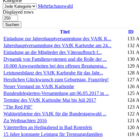
Kategorie
Mehrfachauswahl
Displayed rows
Suchen
Titel
ID
Einladung zur Jahreshauptversammlung des VAfK K...
133
A
Jahreshauptversammlung des VAfK Karlsruhe am 24...
132
A
Einladung an die Mitglieder des Väteraufbruch f...
131
A
Dynamik von Familiensystemen und die Rolle der ...
130
A
10.000 Anwesenheiten bei den offenen Beratungsa...
129
A
Leistungsbilanz des VAfK Karlsruhe für das Jahr...
128
A
Herzlichen Glückwunsch zum Geburtstag, Franzjörg!
127
A
Neuer Vorstand im VAfK Karlsruhe
126
A
Bundesdelegierten-Versammlung am 06.05.2017 in ...
125
A
Termine des VAfK Karlsruhe Mai bis Juli 2017
124
A
"The Red Pill"
123
A
Wahlprüfsteine des VAfK für die Bundestagswahl ...
122
A
Zu Weihnachten 2016
121
A
Vätertreffen an Heiligabend in Bad Rotenfels
120
A
15 Jahre konstante Leistung für Trennungsfamilien
119
A