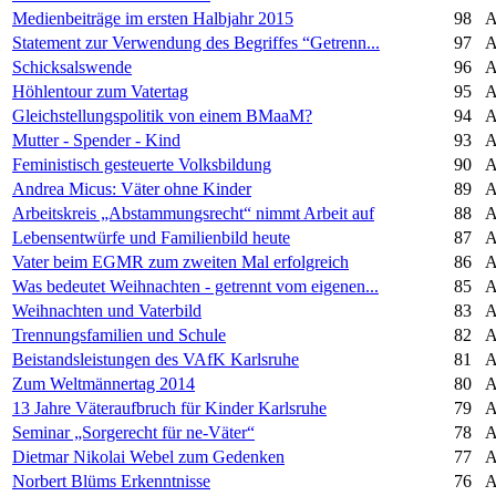
Medienbeiträge im ersten Halbjahr 2015
98
A
Statement zur Verwendung des Begriffes “Getrenn...
97
A
Schicksalswende
96
A
Höhlentour zum Vatertag
95
A
Gleichstellungspolitik von einem BMaaM?
94
A
Mutter - Spender - Kind
93
A
Feministisch gesteuerte Volksbildung
90
A
Andrea Micus: Väter ohne Kinder
89
A
Arbeitskreis „Abstammungsrecht“ nimmt Arbeit auf
88
A
Lebensentwürfe und Familienbild heute
87
A
Vater beim EGMR zum zweiten Mal erfolgreich
86
A
Was bedeutet Weihnachten - getrennt vom eigenen...
85
A
Weihnachten und Vaterbild
83
A
Trennungsfamilien und Schule
82
A
Beistandsleistungen des VAfK Karlsruhe
81
A
Zum Weltmännertag 2014
80
A
13 Jahre Väteraufbruch für Kinder Karlsruhe
79
A
Seminar „Sorgerecht für ne-Väter“
78
A
Dietmar Nikolai Webel zum Gedenken
77
A
Norbert Blüms Erkenntnisse
76
A