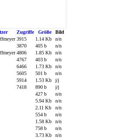
tzer
Zugriffe
Größe
Bild
offmeyer
3915
1.14 Kb
n/n
3870
405 b
n/n
offmeyer
4806
1.85 Kb
n/n
4767
403 b
n/n
6466
1.73 Kb
n/n
5605
501 b
n/n
5914
1.53 Kb
j/j
7418
890 b
j/j
427 b
n/n
5.94 Kb
n/n
2.11 Kb
n/n
554 b
n/n
1.58 Kb
n/n
758 b
n/n
3.73 Kb
n/n