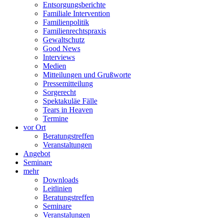
Entsorgungsberichte
Familiale Intervention
Familienpolitik
Familienrechtspraxis
Gewaltschutz
Good News
Interviews
Medien
Mitteilungen und Grußworte
Pressemitteilung
Sorgerecht
Spektakuläe Fälle
Tears in Heaven
Termine
vor Ort
Beratungstreffen
Veranstaltungen
Angebot
Seminare
mehr
Downloads
Leitlinien
Beratungstreffen
Seminare
Veranstalungen