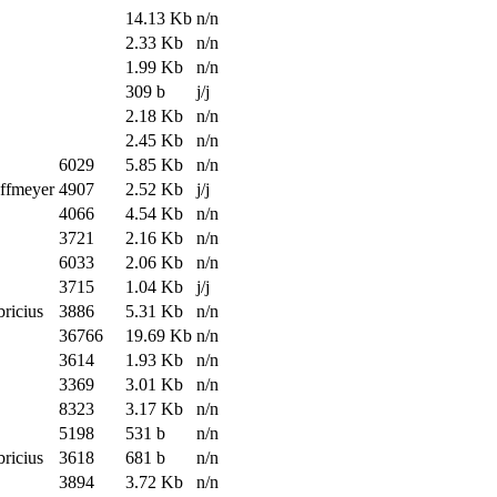
14.13 Kb
n/n
2.33 Kb
n/n
1.99 Kb
n/n
309 b
j/j
2.18 Kb
n/n
2.45 Kb
n/n
6029
5.85 Kb
n/n
offmeyer
4907
2.52 Kb
j/j
4066
4.54 Kb
n/n
3721
2.16 Kb
n/n
6033
2.06 Kb
n/n
3715
1.04 Kb
j/j
bricius
3886
5.31 Kb
n/n
36766
19.69 Kb
n/n
3614
1.93 Kb
n/n
3369
3.01 Kb
n/n
8323
3.17 Kb
n/n
5198
531 b
n/n
bricius
3618
681 b
n/n
3894
3.72 Kb
n/n