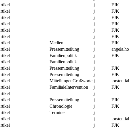
rtikel
j
FJK
rtikel
j
FJK
rtikel
j
FJK
rtikel
j
FJK
rtikel
j
FJK
rtikel
j
FJK
rtikel
Medien
j
FJK
rtikel
Pressemitteilung
j
angela.h
rtikel
Familienpolitik
j
FJK
rtikel
Familienpolitik
j
rtikel
Pressemitteilung
j
FJK
rtikel
Pressemitteilung
j
FJK
rtikel
MitteilungenGrußworte
j
torsten.fa
rtikel
FamilialeIntervention
j
FJK
rtikel
j
rtikel
Pressemitteilung
j
FJK
rtikel
Chronologie
j
FJK
rtikel
Termine
j
rtikel
j
torsten.fa
rtikel
j
FJK