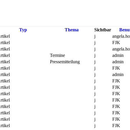
Typ
Thema
Sichtbar
Benu
rtikel
j
angela.h
rtikel
j
FJK
rtikel
j
angela.h
rtikel
Termine
j
admin
rtikel
Pressemitteilung
j
admin
rtikel
j
FJK
rtikel
j
admin
rtikel
j
FJK
rtikel
j
FJK
rtikel
j
FJK
rtikel
j
FJK
rtikel
j
FJK
rtikel
j
FJK
rtikel
j
FJK
rtikel
j
FJK