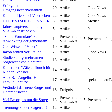
Der Kampf ums Vatersein
21
Rezension
Erfolg im
20
Artikel
GoodNews
Umgangsrechtsverfahren
Kind darf jetzt bei Vater leben
22
Artikel
GoodNews
DER ENTSORGTE VATER
3
Artikel
Medien
Jahreshauptversammlung
5
Artikel
0
VAfK-Karlsruhe e.V.
"Satire-Formulare" zur
Pressemitteilung-
1
Pressemitteilun
Abwicklung der gemeinsam...
VAFK-KA
Geo Wissen - "Väter"
19
Artikel
0
Jakob schreit vor Freude ...
2
Artikel
GoodNews
Studie zum gemeinsamen
18
Artikel
0
Sorgerecht von nicht mit...
Karlsruher "Väteraufbruch für
14
Artikel
0
Kinder" kritisier...
Alex B. - Angelina H. -
17
Artikel
spektakulaereF
Familie Schulze
Verändert das neue Sorge- und
16
Ereignis
0
Unterhaltsrecht u...
Pressemitteilung-
Viel Besorgnis um die Sorge
13
Pressemitteilun
VAFK-KA
Trennungskinder klagen an!
12
Artikel
0