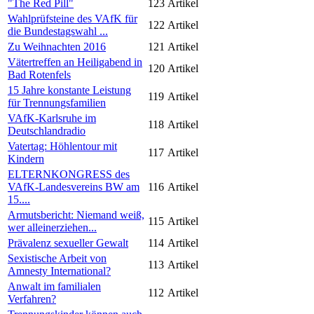
"The Red Pill"
123
Artikel
Wahlprüfsteine des VAfK für
122
Artikel
die Bundestagswahl ...
Zu Weihnachten 2016
121
Artikel
Vätertreffen an Heiligabend in
120
Artikel
Bad Rotenfels
15 Jahre konstante Leistung
119
Artikel
für Trennungsfamilien
VAfK-Karlsruhe im
118
Artikel
Deutschlandradio
Vatertag: Höhlentour mit
117
Artikel
Kindern
ELTERNKONGRESS des
VAfK-Landesvereins BW am
116
Artikel
15....
Armutsbericht: Niemand weiß,
115
Artikel
wer alleinerziehen...
Prävalenz sexueller Gewalt
114
Artikel
Sexistische Arbeit von
113
Artikel
Amnesty International?
Anwalt im familialen
112
Artikel
Verfahren?