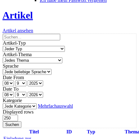
Ich habe mein Passwort vergessen
Artikel
Artikel ansehen
Artikel-Typ
Artikel-Thema
Sprache
Date From
Date To
Kategorie
Mehrfachauswahl
Displayed rows
Suchen
Titel
ID
Typ
Them
Einladung zur