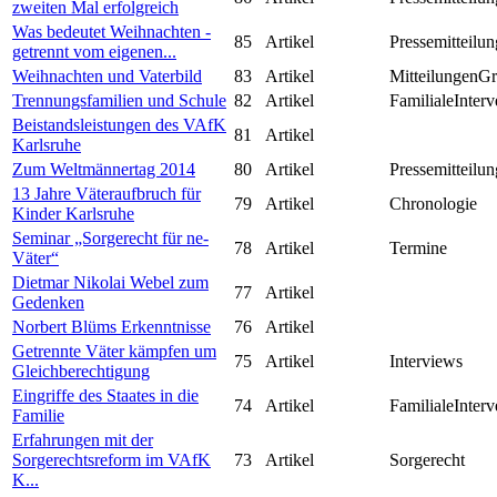
zweiten Mal erfolgreich
Was bedeutet Weihnachten -
85
Artikel
Pressemitteilun
getrennt vom eigenen...
Weihnachten und Vaterbild
83
Artikel
MitteilungenG
Trennungsfamilien und Schule
82
Artikel
FamilialeInterv
Beistandsleistungen des VAfK
81
Artikel
Karlsruhe
Zum Weltmännertag 2014
80
Artikel
Pressemitteilun
13 Jahre Väteraufbruch für
79
Artikel
Chronologie
Kinder Karlsruhe
Seminar „Sorgerecht für ne-
78
Artikel
Termine
Väter“
Dietmar Nikolai Webel zum
77
Artikel
Gedenken
Norbert Blüms Erkenntnisse
76
Artikel
Getrennte Väter kämpfen um
75
Artikel
Interviews
Gleichberechtigung
Eingriffe des Staates in die
74
Artikel
FamilialeInterv
Familie
Erfahrungen mit der
Sorgerechtsreform im VAfK
73
Artikel
Sorgerecht
K...