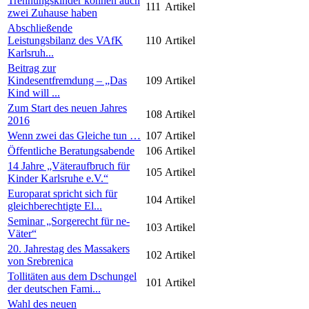
Trennungskinder können auch
111
Artikel
zwei Zuhause haben
Abschließende
Leistungsbilanz des VAfK
110
Artikel
Karlsruh...
Beitrag zur
Kindesentfremdung – „Das
109
Artikel
Kind will ...
Zum Start des neuen Jahres
108
Artikel
2016
Wenn zwei das Gleiche tun …
107
Artikel
Öffentliche Beratungsabende
106
Artikel
14 Jahre „Väteraufbruch für
105
Artikel
Kinder Karlsruhe e.V.“
Europarat spricht sich für
104
Artikel
gleichberechtigte El...
Seminar „Sorgerecht für ne-
103
Artikel
Väter“
20. Jahrestag des Massakers
102
Artikel
von Srebrenica
Tollitäten aus dem Dschungel
101
Artikel
der deutschen Fami...
Wahl des neuen