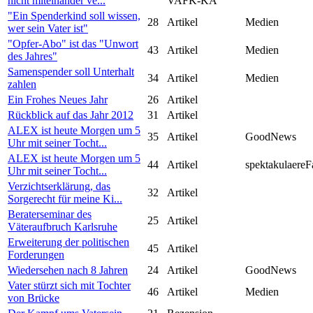
nicht miteinander ve...
VAFK-KA
"Ein Spenderkind soll wissen,
28
Artikel
Medien
wer sein Vater ist"
"Opfer-Abo" ist das "Unwort
43
Artikel
Medien
des Jahres"
Samenspender soll Unterhalt
34
Artikel
Medien
zahlen
Ein Frohes Neues Jahr
26
Artikel
Rückblick auf das Jahr 2012
31
Artikel
ALEX ist heute Morgen um 5
35
Artikel
GoodNews
Uhr mit seiner Tocht...
ALEX ist heute Morgen um 5
44
Artikel
spektakulaereF
Uhr mit seiner Tocht...
Verzichtserklärung, das
32
Artikel
Sorgerecht für meine Ki...
Beraterseminar des
25
Artikel
Väteraufbruch Karlsruhe
Erweiterung der politischen
45
Artikel
Forderungen
Wiedersehen nach 8 Jahren
24
Artikel
GoodNews
Vater stürzt sich mit Tochter
46
Artikel
Medien
von Brücke