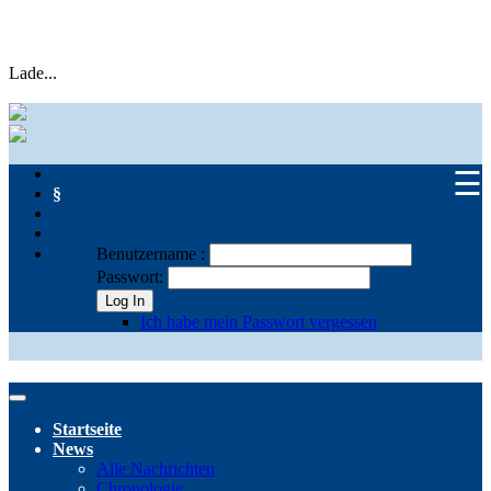
Lade...
☰
§
Benutzername :
Passwort:
Log In
Ich habe mein Passwort vergessen
Startseite
News
Alle Nachrichten
Chronologie