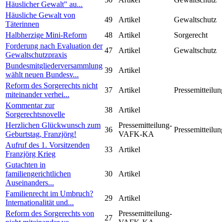
Häuslicher Gewalt" au...
Häusliche Gewalt von
49
Artikel
Gewaltschutz
Täterinnen
Halbherzige Mini-Reform
48
Artikel
Sorgerecht
Forderung nach Evaluation der
47
Artikel
Gewaltschutz
Gewaltschutzpraxis
Bundesmitgliederversammlung
39
Artikel
wählt neuen Bundesv...
Reform des Sorgerechts nicht
37
Artikel
Pressemitteilun
miteinander verhei...
Kommentar zur
38
Artikel
Sorgerechtsnovelle
Herzlichen Glückwunsch zum
Pressemitteilung-
36
Pressemitteilun
Geburtstag, Franzjörg!
VAFK-KA
Aufruf des 1. Vorsitzenden
33
Artikel
Franzjörg Krieg
Gutachten in
familiengerichtlichen
30
Artikel
Auseinanders...
Familienrecht im Umbruch?
29
Artikel
Internationalität und...
Reform des Sorgerechts von
Pressemitteilung-
27