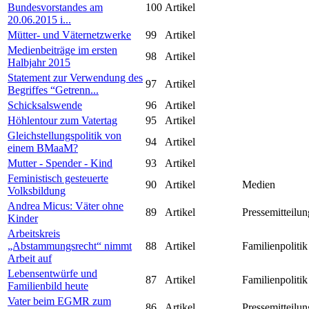
Bundesvorstandes am
100
Artikel
20.06.2015 i...
Mütter- und Väternetzwerke
99
Artikel
Medienbeiträge im ersten
98
Artikel
Halbjahr 2015
Statement zur Verwendung des
97
Artikel
Begriffes “Getrenn...
Schicksalswende
96
Artikel
Höhlentour zum Vatertag
95
Artikel
Gleichstellungspolitik von
94
Artikel
einem BMaaM?
Mutter - Spender - Kind
93
Artikel
Feministisch gesteuerte
90
Artikel
Medien
Volksbildung
Andrea Micus: Väter ohne
89
Artikel
Pressemitteilun
Kinder
Arbeitskreis
„Abstammungsrecht“ nimmt
88
Artikel
Familienpolitik
Arbeit auf
Lebensentwürfe und
87
Artikel
Familienpolitik
Familienbild heute
Vater beim EGMR zum
86
Artikel
Pressemitteilun