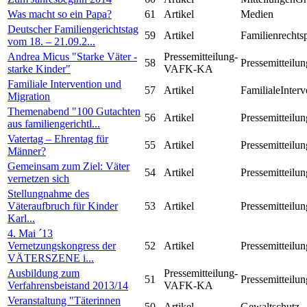
Was macht so ein Papa?
61
Artikel
Medien
Deutscher Familiengerichtstag
59
Artikel
Familienrechts
vom 18. – 21.09.2...
Andrea Micus "Starke Väter -
Pressemitteilung-
58
Pressemitteilun
starke Kinder"
VAFK-KA
Familiale Intervention und
57
Artikel
FamilialeInterv
Migration
Themenabend "100 Gutachten
56
Artikel
Pressemitteilun
aus familiengerichtl...
Vatertag – Ehrentag für
55
Artikel
Pressemitteilun
Männer?
Gemeinsam zum Ziel: Väter
54
Artikel
Pressemitteilun
vernetzen sich
Stellungnahme des
Väteraufbruch für Kinder
53
Artikel
Pressemitteilun
Karl...
4. Mai ´13
Vernetzungskongress der
52
Artikel
Pressemitteilun
VÄTERSZENE i...
Ausbildung zum
Pressemitteilung-
51
Pressemitteilun
Verfahrensbeistand 2013/14
VAFK-KA
Veranstaltung "Täterinnen
50
Artikel
Gewaltschutz