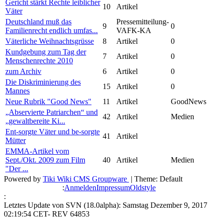
Gericht stärkt Rechte leiblicher
10
Artikel
Väter
Deutschland muß das
Pressemitteilung-
9
0
Familienrecht endlich umfas...
VAFK-KA
Väterliche Weihnachtsgrüsse
8
Artikel
0
Kundgebung zum Tag der
7
Artikel
0
Menschenrechte 2010
zum Archiv
6
Artikel
0
Die Diskriminierung des
15
Artikel
0
Mannes
Neue Rubrik "Good News"
11
Artikel
GoodNews
„Abservierte Patriarchen“ und
42
Artikel
Medien
„gewaltbereite Ki...
Ent-sorgte Väter und be-sorgte
41
Artikel
Mütter
EMMA-Artikel vom
Sept./Okt. 2009 zum Film
40
Artikel
Medien
"Der ...
Powered by
Tiki Wiki CMS Groupware
| Theme: Default
:
Anmelden
Impressum
Oldstyle
:
Letztes Update von SVN (18.0alpha): Samstag Dezember 9, 2017
02:19:54 CET- REV 64853