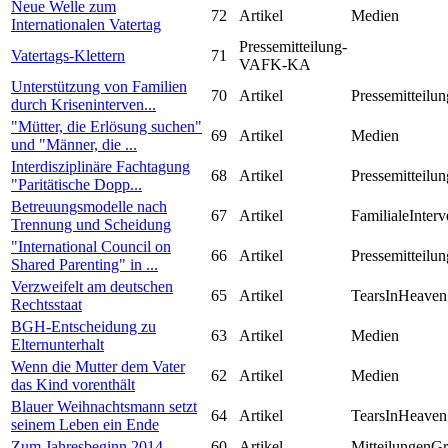
Neue Welle zum
72
Artikel
Medien
Internationalen Vatertag
Pressemitteilung-
Vatertags-Klettern
71
VAFK-KA
Unterstützung von Familien
70
Artikel
Pressemitteilun
durch Kriseninterven...
"Mütter, die Erlösung suchen"
69
Artikel
Medien
und "Männer, die ...
Interdisziplinäre Fachtagung
68
Artikel
Pressemitteilun
"Paritätische Dopp...
Betreuungsmodelle nach
67
Artikel
FamilialeInterv
Trennung und Scheidung
"International Council on
66
Artikel
Pressemitteilun
Shared Parenting" in ...
Verzweifelt am deutschen
65
Artikel
TearsInHeaven
Rechtsstaat
BGH-Entscheidung zu
63
Artikel
Medien
Elternunterhalt
Wenn die Mutter dem Vater
62
Artikel
Medien
das Kind vorenthält
Blauer Weihnachtsmann setzt
64
Artikel
TearsInHeaven
seinem Leben ein Ende
Zum Jahresbeginn 2014
60
Artikel
MitteilungenG