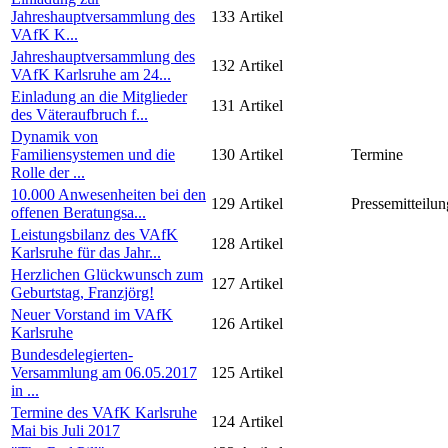
Jahreshauptversammlung des
133
Artikel
VAfK K...
Jahreshauptversammlung des
132
Artikel
VAfK Karlsruhe am 24...
Einladung an die Mitglieder
131
Artikel
des Väteraufbruch f...
Dynamik von
Familiensystemen und die
130
Artikel
Termine
Rolle der ...
10.000 Anwesenheiten bei den
129
Artikel
Pressemitteilun
offenen Beratungsa...
Leistungsbilanz des VAfK
128
Artikel
Karlsruhe für das Jahr...
Herzlichen Glückwunsch zum
127
Artikel
Geburtstag, Franzjörg!
Neuer Vorstand im VAfK
126
Artikel
Karlsruhe
Bundesdelegierten-
Versammlung am 06.05.2017
125
Artikel
in ...
Termine des VAfK Karlsruhe
124
Artikel
Mai bis Juli 2017