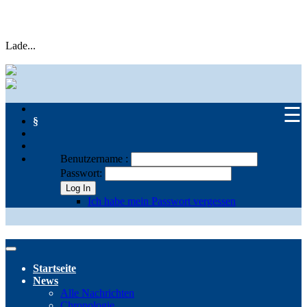
Lade...
☰
§
Benutzername :
Passwort:
Log In
Ich habe mein Passwort vergessen
Startseite
News
Alle Nachrichten
Chronologie