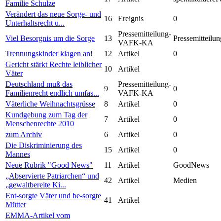
Familie Schulze
Verändert das neue Sorge- und
16
Ereignis
0
Unterhaltsrecht u...
Pressemitteilung-
Viel Besorgnis um die Sorge
13
Pressemitteilun
VAFK-KA
Trennungskinder klagen an!
12
Artikel
0
Gericht stärkt Rechte leiblicher
10
Artikel
Väter
Deutschland muß das
Pressemitteilung-
9
0
Familienrecht endlich umfas...
VAFK-KA
Väterliche Weihnachtsgrüsse
8
Artikel
0
Kundgebung zum Tag der
7
Artikel
0
Menschenrechte 2010
zum Archiv
6
Artikel
0
Die Diskriminierung des
15
Artikel
0
Mannes
Neue Rubrik "Good News"
11
Artikel
GoodNews
„Abservierte Patriarchen“ und
42
Artikel
Medien
„gewaltbereite Ki...
Ent-sorgte Väter und be-sorgte
41
Artikel
Mütter
EMMA-Artikel vom