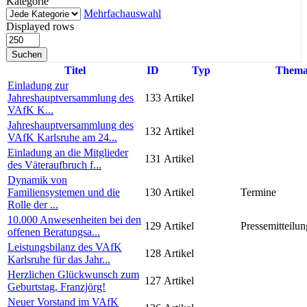
Kategorie
Mehrfachauswahl
Displayed rows
Suchen
Titel
ID
Typ
Them
Einladung zur
Jahreshauptversammlung des
133
Artikel
VAfK K...
Jahreshauptversammlung des
132
Artikel
VAfK Karlsruhe am 24...
Einladung an die Mitglieder
131
Artikel
des Väteraufbruch f...
Dynamik von
Familiensystemen und die
130
Artikel
Termine
Rolle der ...
10.000 Anwesenheiten bei den
129
Artikel
Pressemitteilun
offenen Beratungsa...
Leistungsbilanz des VAfK
128
Artikel
Karlsruhe für das Jahr...
Herzlichen Glückwunsch zum
127
Artikel
Geburtstag, Franzjörg!
Neuer Vorstand im VAfK