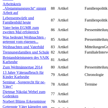
Arbeitskreis
„Abstammungsrecht“ nimmt
88
Artikel
Familienpolitik
Arbeit auf
Lebensentwürfe und
87
Artikel
Familienpolitik
Familienbild heute
Vater beim EGMR zum
86
Artikel
Pressemitteilun
zweiten Mal erfolgreich
Was bedeutet Weihnachten -
85
Artikel
Pressemitteilun
getrennt vom eigenen...
Weihnachten und Vaterbild
83
Artikel
MitteilungenG
Trennungsfamilien und Schule
82
Artikel
FamilialeInterv
Beistandsleistungen des VAfK
81
Artikel
Karlsruhe
Zum Weltmännertag 2014
80
Artikel
Pressemitteilun
13 Jahre Väteraufbruch für
79
Artikel
Chronologie
Kinder Karlsruhe
Seminar „Sorgerecht für ne-
78
Artikel
Termine
Väter“
Dietmar Nikolai Webel zum
77
Artikel
Gedenken
Norbert Blüms Erkenntnisse
76
Artikel
Getrennte Väter kämpfen um