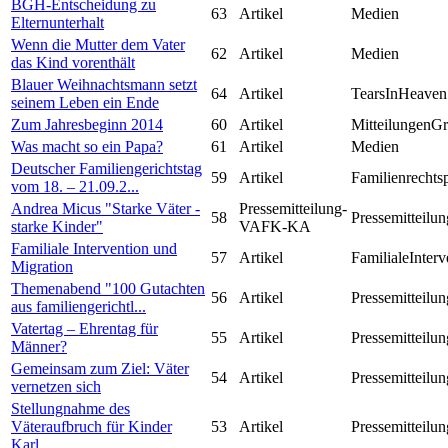
BGH-Entscheidung zu
63
Artikel
Medien
Elternunterhalt
Wenn die Mutter dem Vater
62
Artikel
Medien
das Kind vorenthält
Blauer Weihnachtsmann setzt
64
Artikel
TearsInHeaven
seinem Leben ein Ende
Zum Jahresbeginn 2014
60
Artikel
MitteilungenG
Was macht so ein Papa?
61
Artikel
Medien
Deutscher Familiengerichtstag
59
Artikel
Familienrechts
vom 18. – 21.09.2...
Andrea Micus "Starke Väter -
Pressemitteilung-
58
Pressemitteilun
starke Kinder"
VAFK-KA
Familiale Intervention und
57
Artikel
FamilialeInterv
Migration
Themenabend "100 Gutachten
56
Artikel
Pressemitteilun
aus familiengerichtl...
Vatertag – Ehrentag für
55
Artikel
Pressemitteilun
Männer?
Gemeinsam zum Ziel: Väter
54
Artikel
Pressemitteilun
vernetzen sich
Stellungnahme des
Väteraufbruch für Kinder
53
Artikel
Pressemitteilun
Karl...