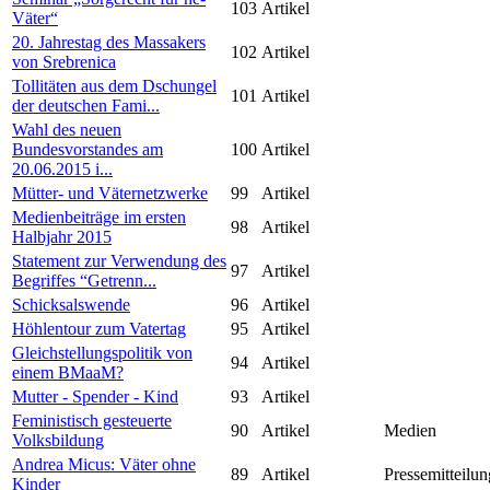
103
Artikel
Väter“
20. Jahrestag des Massakers
102
Artikel
von Srebrenica
Tollitäten aus dem Dschungel
101
Artikel
der deutschen Fami...
Wahl des neuen
Bundesvorstandes am
100
Artikel
20.06.2015 i...
Mütter- und Väternetzwerke
99
Artikel
Medienbeiträge im ersten
98
Artikel
Halbjahr 2015
Statement zur Verwendung des
97
Artikel
Begriffes “Getrenn...
Schicksalswende
96
Artikel
Höhlentour zum Vatertag
95
Artikel
Gleichstellungspolitik von
94
Artikel
einem BMaaM?
Mutter - Spender - Kind
93
Artikel
Feministisch gesteuerte
90
Artikel
Medien
Volksbildung
Andrea Micus: Väter ohne
89
Artikel
Pressemitteilun
Kinder