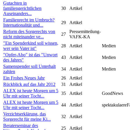
Gutachten in
familiengerichtlichen
30
Artikel
Auseinanders...
Familienrecht im Umbruch?
29
Artikel
Internationalität und...
Reform des Sorgerechts von
Pressemitteilung-
27
nicht miteinander ve...
VAFK-KA
"Ein Spenderkind soll wissen,
28
Artikel
Medien
wer sein Vater ist"
"Opfer-Abo" ist das "Unwort
43
Artikel
Medien
des Jahres"
Samenspender soll Unterhalt
34
Artikel
Medien
zahlen
Ein Frohes Neues Jahr
26
Artikel
Rückblick auf das Jahr 2012
31
Artikel
ALEX ist heute Morgen um 5
35
Artikel
GoodNews
Uhr mit seiner Tocht...
ALEX ist heute Morgen um 5
44
Artikel
spektakulaereF
Uhr mit seiner Tocht...
Verzichtserklärung, das
32
Artikel
Sorgerecht für meine Ki...
Beraterseminar des
25
Artikel