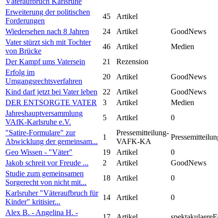
Väteraufbruch Karlsruhe
Erweiterung der politischen
45
Artikel
Forderungen
Wiedersehen nach 8 Jahren
24
Artikel
GoodNews
Vater stürzt sich mit Tochter
46
Artikel
Medien
von Brücke
Der Kampf ums Vatersein
21
Rezension
Erfolg im
20
Artikel
GoodNews
Umgangsrechtsverfahren
Kind darf jetzt bei Vater leben
22
Artikel
GoodNews
DER ENTSORGTE VATER
3
Artikel
Medien
Jahreshauptversammlung
5
Artikel
0
VAfK-Karlsruhe e.V.
"Satire-Formulare" zur
Pressemitteilung-
1
Pressemitteilun
Abwicklung der gemeinsam...
VAFK-KA
Geo Wissen - "Väter"
19
Artikel
0
Jakob schreit vor Freude ...
2
Artikel
GoodNews
Studie zum gemeinsamen
18
Artikel
0
Sorgerecht von nicht mit...
Karlsruher "Väteraufbruch für
14
Artikel
0
Kinder" kritisier...
Alex B. - Angelina H. -
17
Artikel
spektakulaereF