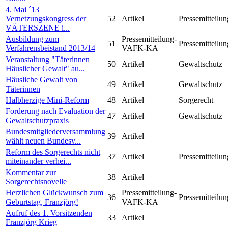
4. Mai ´13
Vernetzungskongress der
52
Artikel
Pressemitteilun
VÄTERSZENE i...
Ausbildung zum
Pressemitteilung-
51
Pressemitteilun
Verfahrensbeistand 2013/14
VAFK-KA
Veranstaltung "Täterinnen
50
Artikel
Gewaltschutz
Häuslicher Gewalt" au...
Häusliche Gewalt von
49
Artikel
Gewaltschutz
Täterinnen
Halbherzige Mini-Reform
48
Artikel
Sorgerecht
Forderung nach Evaluation der
47
Artikel
Gewaltschutz
Gewaltschutzpraxis
Bundesmitgliederversammlung
39
Artikel
wählt neuen Bundesv...
Reform des Sorgerechts nicht
37
Artikel
Pressemitteilun
miteinander verhei...
Kommentar zur
38
Artikel
Sorgerechtsnovelle
Herzlichen Glückwunsch zum
Pressemitteilung-
36
Pressemitteilun
Geburtstag, Franzjörg!
VAFK-KA
Aufruf des 1. Vorsitzenden
33
Artikel
Franzjörg Krieg