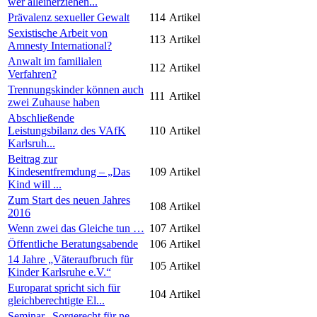
wer alleinerziehen...
Prävalenz sexueller Gewalt
114
Artikel
Sexistische Arbeit von
113
Artikel
Amnesty International?
Anwalt im familialen
112
Artikel
Verfahren?
Trennungskinder können auch
111
Artikel
zwei Zuhause haben
Abschließende
Leistungsbilanz des VAfK
110
Artikel
Karlsruh...
Beitrag zur
Kindesentfremdung – „Das
109
Artikel
Kind will ...
Zum Start des neuen Jahres
108
Artikel
2016
Wenn zwei das Gleiche tun …
107
Artikel
Öffentliche Beratungsabende
106
Artikel
14 Jahre „Väteraufbruch für
105
Artikel
Kinder Karlsruhe e.V.“
Europarat spricht sich für
104
Artikel
gleichberechtigte El...
Seminar „Sorgerecht für ne-