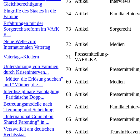
75
Artikel
Interviews
Gleichberechtigung
Eingriffe des Staates in die
74
Artikel
FamilialeInterv
Familie
Erfahrungen mit der
Sorgerechtsreform im VAfK
73
Artikel
Sorgerecht
K...
Neue Welle zum
72
Artikel
Medien
Internationalen Vatertag
Pressemitteilung-
Vatertags-Klettern
71
VAFK-KA
Unterstützung von Familien
70
Artikel
Pressemitteilun
durch Kriseninterven...
"Mütter, die Erlösung suchen"
69
Artikel
Medien
und "Männer, die ...
Interdisziplinäre Fachtagung
68
Artikel
Pressemitteilun
"Paritätische Dopp...
Betreuungsmodelle nach
67
Artikel
FamilialeInterv
Trennung und Scheidung
"International Council on
66
Artikel
Pressemitteilun
Shared Parenting" in ...
Verzweifelt am deutschen
65
Artikel
TearsInHeaven
Rechtsstaat