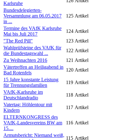
126
Artikel
Karlsruhe
Bundesdelegierten-
Versammlung am 06.05.2017
125
Artikel
in ...
Termine des VAfK Karlsruhe
124
Artikel
Mai bis Juli 2017
"The Red Pill"
123
Artikel
Wahlprüfsteine des VAfK für
122
Artikel
die Bundestagswahl ...
Zu Weihnachten 2016
121
Artikel
Vätertreffen an Heiligabend in
120
Artikel
Bad Rotenfels
15 Jahre konstante Leistung
119
Artikel
für Trennungsfamilien
VAfK-Karlsruhe im
118
Artikel
Deutschlandradio
Vatertag: Höhlentour mit
117
Artikel
Kindern
ELTERNKONGRESS des
VAfK-Landesvereins BW am
116
Artikel
15....
Armutsbericht: Niemand weiß,
115
Artikel