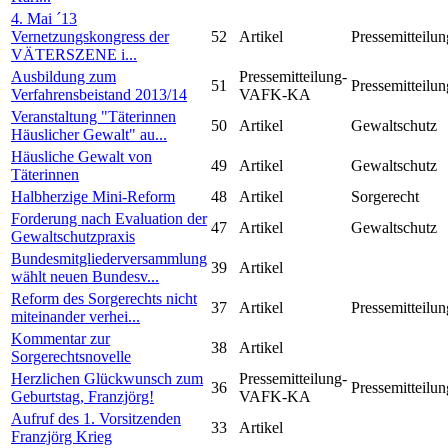
4. Mai ´13
Vernetzungskongress der
52
Artikel
Pressemitteilun
VÄTERSZENE i...
Ausbildung zum
Pressemitteilung-
51
Pressemitteilun
Verfahrensbeistand 2013/14
VAFK-KA
Veranstaltung "Täterinnen
50
Artikel
Gewaltschutz
Häuslicher Gewalt" au...
Häusliche Gewalt von
49
Artikel
Gewaltschutz
Täterinnen
Halbherzige Mini-Reform
48
Artikel
Sorgerecht
Forderung nach Evaluation der
47
Artikel
Gewaltschutz
Gewaltschutzpraxis
Bundesmitgliederversammlung
39
Artikel
wählt neuen Bundesv...
Reform des Sorgerechts nicht
37
Artikel
Pressemitteilun
miteinander verhei...
Kommentar zur
38
Artikel
Sorgerechtsnovelle
Herzlichen Glückwunsch zum
Pressemitteilung-
36
Pressemitteilun
Geburtstag, Franzjörg!
VAFK-KA
Aufruf des 1. Vorsitzenden
33
Artikel
Franzjörg Krieg