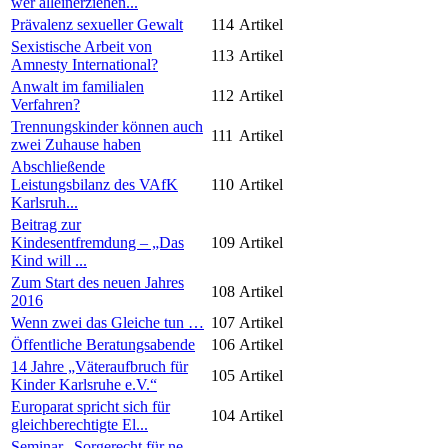
wer alleinerziehen...
Prävalenz sexueller Gewalt
114
Artikel
Sexistische Arbeit von
113
Artikel
Amnesty International?
Anwalt im familialen
112
Artikel
Verfahren?
Trennungskinder können auch
111
Artikel
zwei Zuhause haben
Abschließende
Leistungsbilanz des VAfK
110
Artikel
Karlsruh...
Beitrag zur
Kindesentfremdung – „Das
109
Artikel
Kind will ...
Zum Start des neuen Jahres
108
Artikel
2016
Wenn zwei das Gleiche tun …
107
Artikel
Öffentliche Beratungsabende
106
Artikel
14 Jahre „Väteraufbruch für
105
Artikel
Kinder Karlsruhe e.V.“
Europarat spricht sich für
104
Artikel
gleichberechtigte El...
Seminar „Sorgerecht für ne-