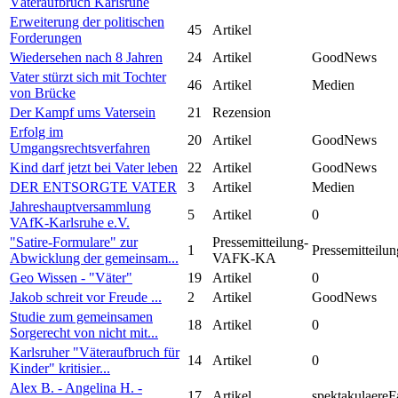
Väteraufbruch Karlsruhe
Erweiterung der politischen
45
Artikel
Forderungen
Wiedersehen nach 8 Jahren
24
Artikel
GoodNews
Vater stürzt sich mit Tochter
46
Artikel
Medien
von Brücke
Der Kampf ums Vatersein
21
Rezension
Erfolg im
20
Artikel
GoodNews
Umgangsrechtsverfahren
Kind darf jetzt bei Vater leben
22
Artikel
GoodNews
DER ENTSORGTE VATER
3
Artikel
Medien
Jahreshauptversammlung
5
Artikel
0
VAfK-Karlsruhe e.V.
"Satire-Formulare" zur
Pressemitteilung-
1
Pressemitteilun
Abwicklung der gemeinsam...
VAFK-KA
Geo Wissen - "Väter"
19
Artikel
0
Jakob schreit vor Freude ...
2
Artikel
GoodNews
Studie zum gemeinsamen
18
Artikel
0
Sorgerecht von nicht mit...
Karlsruher "Väteraufbruch für
14
Artikel
0
Kinder" kritisier...
Alex B. - Angelina H. -
17
Artikel
spektakulaereF