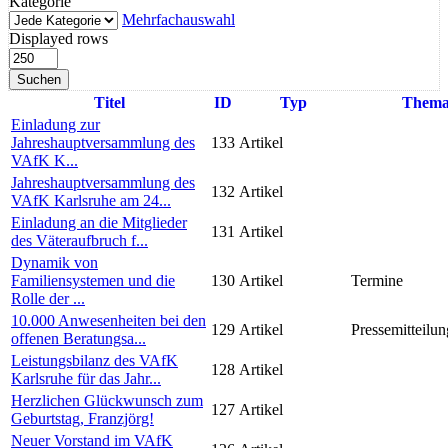
Kategorie
Mehrfachauswahl
Displayed rows
Suchen
Titel
ID
Typ
Them
Einladung zur
Jahreshauptversammlung des
133
Artikel
VAfK K...
Jahreshauptversammlung des
132
Artikel
VAfK Karlsruhe am 24...
Einladung an die Mitglieder
131
Artikel
des Väteraufbruch f...
Dynamik von
Familiensystemen und die
130
Artikel
Termine
Rolle der ...
10.000 Anwesenheiten bei den
129
Artikel
Pressemitteilun
offenen Beratungsa...
Leistungsbilanz des VAfK
128
Artikel
Karlsruhe für das Jahr...
Herzlichen Glückwunsch zum
127
Artikel
Geburtstag, Franzjörg!
Neuer Vorstand im VAfK