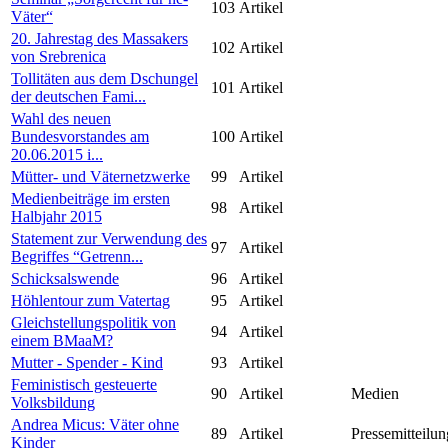
103
Artikel
Väter“
20. Jahrestag des Massakers
102
Artikel
von Srebrenica
Tollitäten aus dem Dschungel
101
Artikel
der deutschen Fami...
Wahl des neuen
Bundesvorstandes am
100
Artikel
20.06.2015 i...
Mütter- und Väternetzwerke
99
Artikel
Medienbeiträge im ersten
98
Artikel
Halbjahr 2015
Statement zur Verwendung des
97
Artikel
Begriffes “Getrenn...
Schicksalswende
96
Artikel
Höhlentour zum Vatertag
95
Artikel
Gleichstellungspolitik von
94
Artikel
einem BMaaM?
Mutter - Spender - Kind
93
Artikel
Feministisch gesteuerte
90
Artikel
Medien
Volksbildung
Andrea Micus: Väter ohne
89
Artikel
Pressemitteilun
Kinder