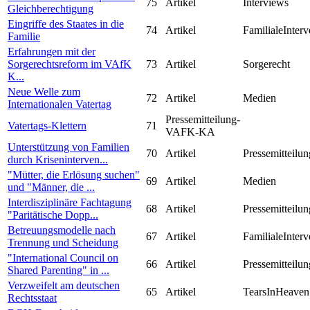
75
Artikel
Interviews
Gleichberechtigung
Eingriffe des Staates in die
74
Artikel
FamilialeInterv
Familie
Erfahrungen mit der
Sorgerechtsreform im VAfK
73
Artikel
Sorgerecht
K...
Neue Welle zum
72
Artikel
Medien
Internationalen Vatertag
Pressemitteilung-
Vatertags-Klettern
71
VAFK-KA
Unterstützung von Familien
70
Artikel
Pressemitteilun
durch Kriseninterven...
"Mütter, die Erlösung suchen"
69
Artikel
Medien
und "Männer, die ...
Interdisziplinäre Fachtagung
68
Artikel
Pressemitteilun
"Paritätische Dopp...
Betreuungsmodelle nach
67
Artikel
FamilialeInterv
Trennung und Scheidung
"International Council on
66
Artikel
Pressemitteilun
Shared Parenting" in ...
Verzweifelt am deutschen
65
Artikel
TearsInHeaven
Rechtsstaat