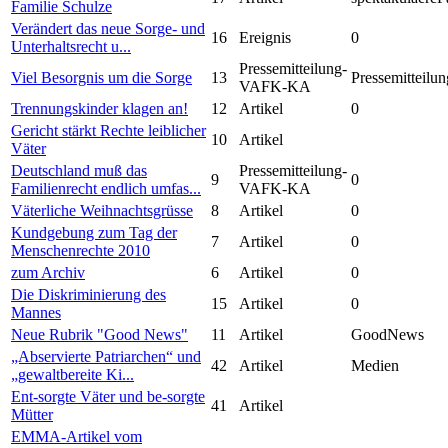
Familie Schulze
Verändert das neue Sorge- und
16
Ereignis
0
Unterhaltsrecht u...
Pressemitteilung-
Viel Besorgnis um die Sorge
13
Pressemitteilun
VAFK-KA
Trennungskinder klagen an!
12
Artikel
0
Gericht stärkt Rechte leiblicher
10
Artikel
Väter
Deutschland muß das
Pressemitteilung-
9
0
Familienrecht endlich umfas...
VAFK-KA
Väterliche Weihnachtsgrüsse
8
Artikel
0
Kundgebung zum Tag der
7
Artikel
0
Menschenrechte 2010
zum Archiv
6
Artikel
0
Die Diskriminierung des
15
Artikel
0
Mannes
Neue Rubrik "Good News"
11
Artikel
GoodNews
„Abservierte Patriarchen“ und
42
Artikel
Medien
„gewaltbereite Ki...
Ent-sorgte Väter und be-sorgte
41
Artikel
Mütter
EMMA-Artikel vom