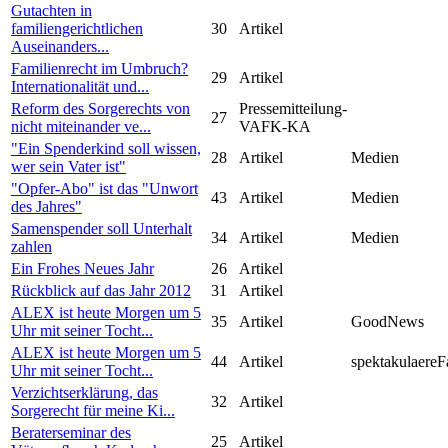
Gutachten in
familiengerichtlichen
30
Artikel
Auseinanders...
Familienrecht im Umbruch?
29
Artikel
Internationalität und...
Reform des Sorgerechts von
Pressemitteilung-
27
nicht miteinander ve...
VAFK-KA
"Ein Spenderkind soll wissen,
28
Artikel
Medien
wer sein Vater ist"
"Opfer-Abo" ist das "Unwort
43
Artikel
Medien
des Jahres"
Samenspender soll Unterhalt
34
Artikel
Medien
zahlen
Ein Frohes Neues Jahr
26
Artikel
Rückblick auf das Jahr 2012
31
Artikel
ALEX ist heute Morgen um 5
35
Artikel
GoodNews
Uhr mit seiner Tocht...
ALEX ist heute Morgen um 5
44
Artikel
spektakulaereF
Uhr mit seiner Tocht...
Verzichtserklärung, das
32
Artikel
Sorgerecht für meine Ki...
Beraterseminar des
25
Artikel