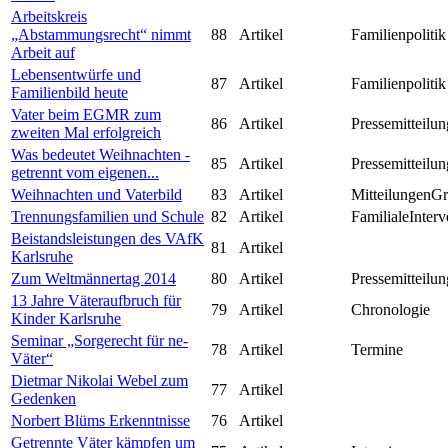
Arbeitskreis
„Abstammungsrecht“ nimmt
88
Artikel
Familienpolitik
Arbeit auf
Lebensentwürfe und
87
Artikel
Familienpolitik
Familienbild heute
Vater beim EGMR zum
86
Artikel
Pressemitteilun
zweiten Mal erfolgreich
Was bedeutet Weihnachten -
85
Artikel
Pressemitteilun
getrennt vom eigenen...
Weihnachten und Vaterbild
83
Artikel
MitteilungenG
Trennungsfamilien und Schule
82
Artikel
FamilialeInterv
Beistandsleistungen des VAfK
81
Artikel
Karlsruhe
Zum Weltmännertag 2014
80
Artikel
Pressemitteilun
13 Jahre Väteraufbruch für
79
Artikel
Chronologie
Kinder Karlsruhe
Seminar „Sorgerecht für ne-
78
Artikel
Termine
Väter“
Dietmar Nikolai Webel zum
77
Artikel
Gedenken
Norbert Blüms Erkenntnisse
76
Artikel
Getrennte Väter kämpfen um