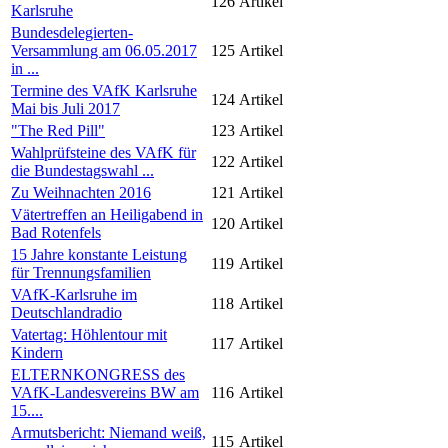
126
Artikel
Karlsruhe
Bundesdelegierten-
Versammlung am 06.05.2017
125
Artikel
in ...
Termine des VAfK Karlsruhe
124
Artikel
Mai bis Juli 2017
"The Red Pill"
123
Artikel
Wahlprüfsteine des VAfK für
122
Artikel
die Bundestagswahl ...
Zu Weihnachten 2016
121
Artikel
Vätertreffen an Heiligabend in
120
Artikel
Bad Rotenfels
15 Jahre konstante Leistung
119
Artikel
für Trennungsfamilien
VAfK-Karlsruhe im
118
Artikel
Deutschlandradio
Vatertag: Höhlentour mit
117
Artikel
Kindern
ELTERNKONGRESS des
VAfK-Landesvereins BW am
116
Artikel
15....
Armutsbericht: Niemand weiß,
115
Artikel