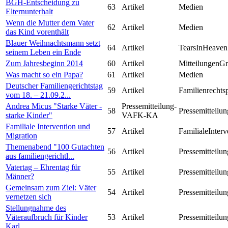
BGH-Entscheidung zu
63
Artikel
Medien
Elternunterhalt
Wenn die Mutter dem Vater
62
Artikel
Medien
das Kind vorenthält
Blauer Weihnachtsmann setzt
64
Artikel
TearsInHeaven
seinem Leben ein Ende
Zum Jahresbeginn 2014
60
Artikel
MitteilungenG
Was macht so ein Papa?
61
Artikel
Medien
Deutscher Familiengerichtstag
59
Artikel
Familienrechts
vom 18. – 21.09.2...
Andrea Micus "Starke Väter -
Pressemitteilung-
58
Pressemitteilun
starke Kinder"
VAFK-KA
Familiale Intervention und
57
Artikel
FamilialeInterv
Migration
Themenabend "100 Gutachten
56
Artikel
Pressemitteilun
aus familiengerichtl...
Vatertag – Ehrentag für
55
Artikel
Pressemitteilun
Männer?
Gemeinsam zum Ziel: Väter
54
Artikel
Pressemitteilun
vernetzen sich
Stellungnahme des
Väteraufbruch für Kinder
53
Artikel
Pressemitteilun
Karl...