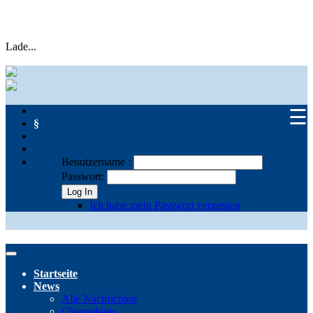
Lade...
☰
§
Benutzername :
Passwort:
Log In
Ich habe mein Passwort vergessen
Startseite
News
Alle Nachrichten
Chronologie