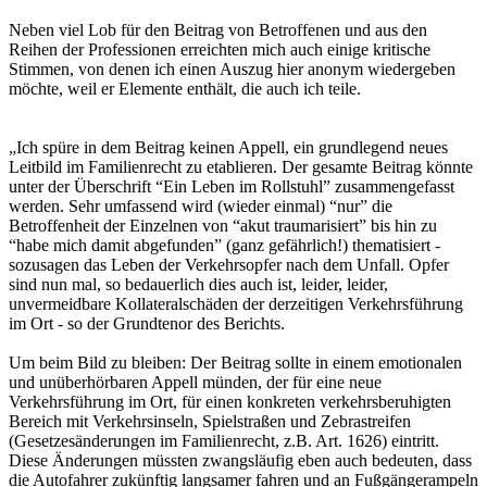
Neben viel Lob für den Beitrag von Betroffenen und aus den
Reihen der Professionen erreichten mich auch einige kritische
Stimmen, von denen ich einen Auszug hier anonym wiedergeben
möchte, weil er Elemente enthält, die auch ich teile.
„Ich spüre in dem Beitrag keinen Appell, ein grundlegend neues
Leitbild im Familienrecht zu etablieren. Der gesamte Beitrag könnte
unter der Überschrift “Ein Leben im Rollstuhl” zusammengefasst
werden. Sehr umfassend wird (wieder einmal) “nur” die
Betroffenheit der Einzelnen von “akut traumarisiert” bis hin zu
“habe mich damit abgefunden” (ganz gefährlich!) thematisiert -
sozusagen das Leben der Verkehrsopfer nach dem Unfall. Opfer
sind nun mal, so bedauerlich dies auch ist, leider, leider,
unvermeidbare Kollateralschäden der derzeitigen Verkehrsführung
im Ort - so der Grundtenor des Berichts.
Um beim Bild zu bleiben: Der Beitrag sollte in einem emotionalen
und unüberhörbaren Appell münden, der für eine neue
Verkehrsführung im Ort, für einen konkreten verkehrsberuhigten
Bereich mit Verkehrsinseln, Spielstraßen und Zebrastreifen
(Gesetzesänderungen im Familienrecht, z.B. Art. 1626) eintritt.
Diese Änderungen müssten zwangsläufig eben auch bedeuten, dass
die Autofahrer zukünftig langsamer fahren und an Fußgängerampeln