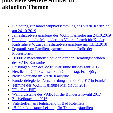
aktuellen Themen
Einladung zur Jahreshauptversammlung des VAfK Karlsruhe
am 24.10.2019
Jahreshauptversammlung des VAfK Karlsruhe am 24.10.2019
Einladung an die Mitglieder des Väteraufbruch für Kinder
Karlsruhe e.V. zur Jahreshauptversammlung am 13.12.2018
Dynamik von Familiensystemen und die Rolle der
Professionen
10.000 Anwesenheiten bei den offenen Beratungsabenden
des VAfK Karlsruhe
Leistungsbilanz des VAfK Karlsruhe für das Jahr 2017
Herzlichen Glückwunsch zum Geburtstag, Franzjörg!
Neuer Vorstand im VAfK Karlsruhe
Bundesdelegierten-Versammlung am 06.05.2017 in Frankfurt
Termine des VAfK Karlsruhe Mai bis Juli 2017
"The Red Pill"
Wahlprüfsteine des VAfK für die Bundestagswahl 2017
Zu Weihnachten 2016
Vätertreffen an Heiligabend in Bad Rotenfels
15 Jahre konstante Leistung für Trennungsfamilien