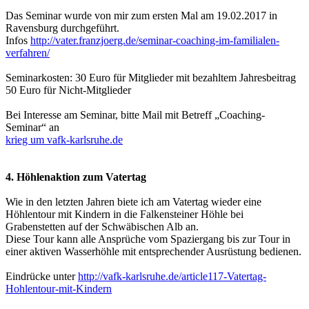
Das Seminar wurde von mir zum ersten Mal am 19.02.2017 in
Ravensburg durchgeführt.
Infos
http://vater.franzjoerg.de/seminar-coaching-im-familialen-
verfahren/
Seminarkosten: 30 Euro für Mitglieder mit bezahltem Jahresbeitrag
50 Euro für Nicht-Mitglieder
Bei Interesse am Seminar, bitte Mail mit Betreff „Coaching-
Seminar“ an
krieg um vafk-karlsruhe.de
4. Höhlenaktion zum Vatertag
Wie in den letzten Jahren biete ich am Vatertag wieder eine
Höhlentour mit Kindern in die Falkensteiner Höhle bei
Grabenstetten auf der Schwäbischen Alb an.
Diese Tour kann alle Ansprüche vom Spaziergang bis zur Tour in
einer aktiven Wasserhöhle mit entsprechender Ausrüstung bedienen.
Eindrücke unter
http://vafk-karlsruhe.de/article117-Vatertag-
Hohlentour-mit-Kindern