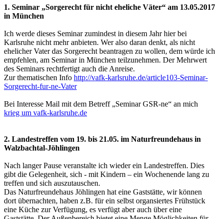
1. Seminar „Sorgerecht für nicht eheliche Väter“ am 13.05.2017
in München
Ich werde dieses Seminar zumindest in diesem Jahr hier bei
Karlsruhe nicht mehr anbieten. Wer also daran denkt, als nicht
ehelicher Vater das Sorgerecht beantragen zu wollen, dem würde ich
empfehlen, am Seminar in München teilzunehmen. Der Mehrwert
des Seminars rechtfertigt auch die Anreise.
Zur thematischen Info
http://vafk-karlsruhe.de/article103-Seminar-
Sorgerecht-fur-ne-Vater
Bei Interesse Mail mit dem Betreff „Seminar GSR-ne“ an mich
krieg um vafk-karlsruhe.de
2. Landestreffen vom 19. bis 21.05. im Naturfreundehaus in
Walzbachtal-Jöhlingen
Nach langer Pause veranstalte ich wieder ein Landestreffen. Dies
gibt die Gelegenheit, sich - mit Kindern – ein Wochenende lang zu
treffen und sich auszutauschen.
Das Naturfreundehaus Jöhlingen hat eine Gaststätte, wir können
dort übernachten, haben z.B. für ein selbst organsiertes Frühstück
eine Küche zur Verfügung, es verfügt aber auch über eine
Gaststätte. Der Außenbereich bietet eine Menge Möglichkeiten für