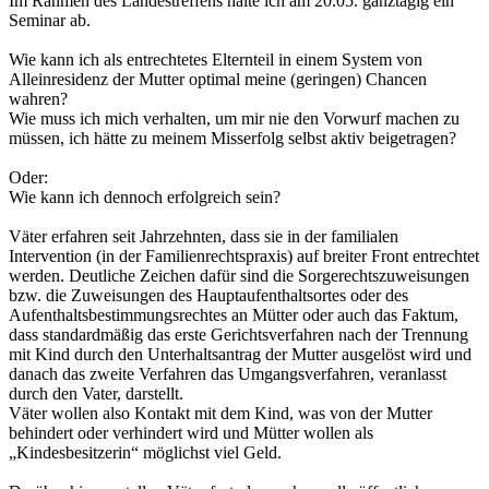
Im Rahmen des Landestreffens halte ich am 20.05. ganztägig ein
Seminar ab.
Wie kann ich als entrechtetes Elternteil in einem System von
Alleinresidenz der Mutter optimal meine (geringen) Chancen
wahren?
Wie muss ich mich verhalten, um mir nie den Vorwurf machen zu
müssen, ich hätte zu meinem Misserfolg selbst aktiv beigetragen?
Oder:
Wie kann ich dennoch erfolgreich sein?
Väter erfahren seit Jahrzehnten, dass sie in der familialen
Intervention (in der Familienrechtspraxis) auf breiter Front entrechtet
werden. Deutliche Zeichen dafür sind die Sorgerechtszuweisungen
bzw. die Zuweisungen des Hauptaufenthaltsortes oder des
Aufenthaltsbestimmungsrechtes an Mütter oder auch das Faktum,
dass standardmäßig das erste Gerichtsverfahren nach der Trennung
mit Kind durch den Unterhaltsantrag der Mutter ausgelöst wird und
danach das zweite Verfahren das Umgangsverfahren, veranlasst
durch den Vater, darstellt.
Väter wollen also Kontakt mit dem Kind, was von der Mutter
behindert oder verhindert wird und Mütter wollen als
„Kindesbesitzerin“ möglichst viel Geld.