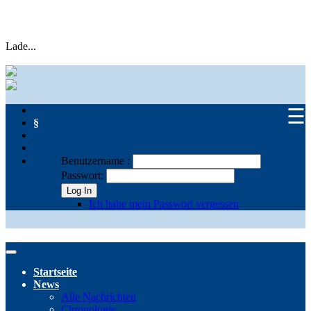
Lade...
☰
§
Benutzername :
Passwort:
Log In
Ich habe mein Passwort vergessen
Startseite
News
Alle Nachrichten
Chronologie