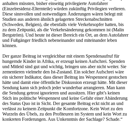
anhalten müssten, bisher einseitig privilegierte Autofahrer
(Einzelresidenz-Elternteile) würden zukünftig Privilegien verlieren.
Diese sinnvollen und notwendigen Änderungen wären belegt mit
Studien aus anderen ähnlich gelagerten Streckenabschnitten
(Schweden, Belgien), die ebenfalls viele Verkehrsopfer hatten, bis
zu dem Zeitpunkt, als die Verkehrsänderung gekommen ist (Malin
Bergström). Und heute ist dieser Bereich ein Ort, an dem Autofahrer
und Fußgänger friedlich nebeneinander und miteinander leben
können.
Der ganze Beitrag ist vergleichbar mit einem Spendenaufruf für
hungernde Kinder in Afrika, er erzeugt keinen Aufschrei. Spenden
und Mitleid sind gut und wichtig, bringen uns aber nicht weiter. Sie
zementieren vielmehr den Ist-Zustand. Ein solcher Aufschrei wäre
ein sicherer Indikator, dass dieser Beitrag ins Wespennest gestochen
hätte und damit eine öffentliche Diskussion erzeugt hätte. Mit dieser
Sendung kann sich jedoch jeder wunderbar arrangieren. Man kann
die Sendung getrost ignorieren und aussitzen. Hier gibt’s keinen
Stich ins politische Wespennest und keine Gefahr einer Abänderung
des Status Quo ist in Sicht. Der gesamte Beitrag eckt nicht an und
verlässt zu keinem Zeitpunkt die Komfortzone. Kein Wort zu den
Wurzeln des Übels, zu den Profiteuren im System und kein Wort zu
konkreten Forderungen. Aus Unkenntnis der Sachlage? Schade.“