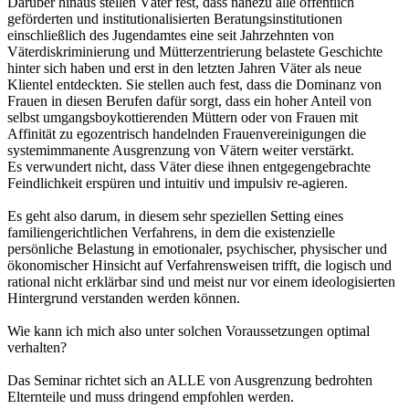
Darüber hinaus stellen Väter fest, dass nahezu alle öffentlich
geförderten und institutionalisierten Beratungsinstitutionen
einschließlich des Jugendamtes eine seit Jahrzehnten von
Väterdiskriminierung und Mütterzentrierung belastete Geschichte
hinter sich haben und erst in den letzten Jahren Väter als neue
Klientel entdeckten. Sie stellen auch fest, dass die Dominanz von
Frauen in diesen Berufen dafür sorgt, dass ein hoher Anteil von
selbst umgangsboykottierenden Müttern oder von Frauen mit
Affinität zu egozentrisch handelnden Frauenvereinigungen die
systemimmanente Ausgrenzung von Vätern weiter verstärkt.
Es verwundert nicht, dass Väter diese ihnen entgegengebrachte
Feindlichkeit erspüren und intuitiv und impulsiv re-agieren.
Es geht also darum, in diesem sehr speziellen Setting eines
familiengerichtlichen Verfahrens, in dem die existenzielle
persönliche Belastung in emotionaler, psychischer, physischer und
ökonomischer Hinsicht auf Verfahrensweisen trifft, die logisch und
rational nicht erklärbar sind und meist nur vor einem ideologisierten
Hintergrund verstanden werden können.
Wie kann ich mich also unter solchen Voraussetzungen optimal
verhalten?
Das Seminar richtet sich an ALLE von Ausgrenzung bedrohten
Elternteile und muss dringend empfohlen werden.