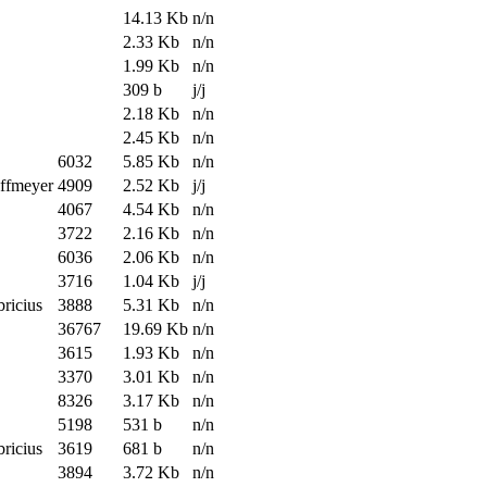
14.13 Kb
n/n
2.33 Kb
n/n
1.99 Kb
n/n
309 b
j/j
2.18 Kb
n/n
2.45 Kb
n/n
6032
5.85 Kb
n/n
offmeyer
4909
2.52 Kb
j/j
4067
4.54 Kb
n/n
3722
2.16 Kb
n/n
6036
2.06 Kb
n/n
3716
1.04 Kb
j/j
bricius
3888
5.31 Kb
n/n
36767
19.69 Kb
n/n
3615
1.93 Kb
n/n
3370
3.01 Kb
n/n
8326
3.17 Kb
n/n
5198
531 b
n/n
bricius
3619
681 b
n/n
3894
3.72 Kb
n/n