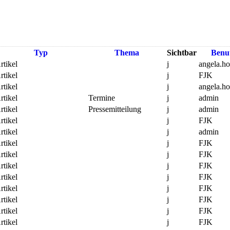
Typ
Thema
Sichtbar
Benu
rtikel
j
angela.h
rtikel
j
FJK
rtikel
j
angela.h
rtikel
Termine
j
admin
rtikel
Pressemitteilung
j
admin
rtikel
j
FJK
rtikel
j
admin
rtikel
j
FJK
rtikel
j
FJK
rtikel
j
FJK
rtikel
j
FJK
rtikel
j
FJK
rtikel
j
FJK
rtikel
j
FJK
rtikel
j
FJK