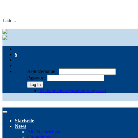
Lade...
§
Benutzername :
Passwort:
Log In
Ich habe mein Passwort vergessen
Startseite
News
Alle Nachrichten
Chronologie