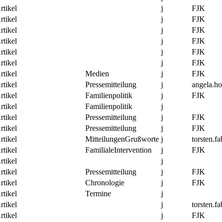
rtikel
j
FJK
rtikel
j
FJK
rtikel
j
FJK
rtikel
j
FJK
rtikel
j
FJK
rtikel
j
FJK
rtikel
Medien
j
FJK
rtikel
Pressemitteilung
j
angela.h
rtikel
Familienpolitik
j
FJK
rtikel
Familienpolitik
j
rtikel
Pressemitteilung
j
FJK
rtikel
Pressemitteilung
j
FJK
rtikel
MitteilungenGrußworte
j
torsten.fa
rtikel
FamilialeIntervention
j
FJK
rtikel
j
rtikel
Pressemitteilung
j
FJK
rtikel
Chronologie
j
FJK
rtikel
Termine
j
rtikel
j
torsten.fa
rtikel
j
FJK