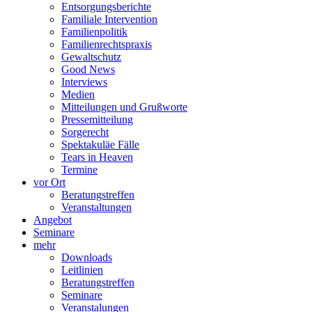
Entsorgungsberichte
Familiale Intervention
Familienpolitik
Familienrechtspraxis
Gewaltschutz
Good News
Interviews
Medien
Mitteilungen und Grußworte
Pressemitteilung
Sorgerecht
Spektakuläe Fälle
Tears in Heaven
Termine
vor Ort
Beratungstreffen
Veranstaltungen
Angebot
Seminare
mehr
Downloads
Leitlinien
Beratungstreffen
Seminare
Veranstalungen