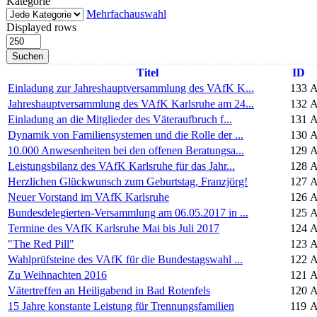
Kategorie
Mehrfachauswahl
Displayed rows
Suchen
Titel
ID
Einladung zur Jahreshauptversammlung des VAfK K...
133
A
Jahreshauptversammlung des VAfK Karlsruhe am 24...
132
A
Einladung an die Mitglieder des Väteraufbruch f...
131
A
Dynamik von Familiensystemen und die Rolle der ...
130
A
10.000 Anwesenheiten bei den offenen Beratungsa...
129
A
Leistungsbilanz des VAfK Karlsruhe für das Jahr...
128
A
Herzlichen Glückwunsch zum Geburtstag, Franzjörg!
127
A
Neuer Vorstand im VAfK Karlsruhe
126
A
Bundesdelegierten-Versammlung am 06.05.2017 in ...
125
A
Termine des VAfK Karlsruhe Mai bis Juli 2017
124
A
"The Red Pill"
123
A
Wahlprüfsteine des VAfK für die Bundestagswahl ...
122
A
Zu Weihnachten 2016
121
A
Vätertreffen an Heiligabend in Bad Rotenfels
120
A
15 Jahre konstante Leistung für Trennungsfamilien
119
A