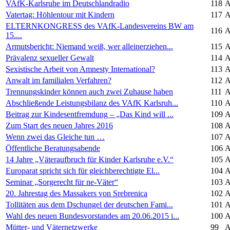
VAfK-Karlsruhe im Deutschlandradio
118
A
Vatertag: Höhlentour mit Kindern
117
A
ELTERNKONGRESS des VAfK-Landesvereins BW am
116
A
15....
Armutsbericht: Niemand weiß, wer alleinerziehen...
115
A
Prävalenz sexueller Gewalt
114
A
Sexistische Arbeit von Amnesty International?
113
A
Anwalt im familialen Verfahren?
112
A
Trennungskinder können auch zwei Zuhause haben
111
A
Abschließende Leistungsbilanz des VAfK Karlsruh...
110
A
Beitrag zur Kindesentfremdung – „Das Kind will ...
109
A
Zum Start des neuen Jahres 2016
108
A
Wenn zwei das Gleiche tun …
107
A
Öffentliche Beratungsabende
106
A
14 Jahre „Väteraufbruch für Kinder Karlsruhe e.V.“
105
A
Europarat spricht sich für gleichberechtigte El...
104
A
Seminar „Sorgerecht für ne-Väter“
103
A
20. Jahrestag des Massakers von Srebrenica
102
A
Tollitäten aus dem Dschungel der deutschen Fami...
101
A
Wahl des neuen Bundesvorstandes am 20.06.2015 i...
100
A
Mütter- und Väternetzwerke
99
A