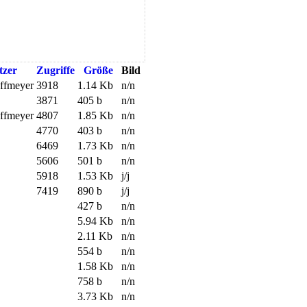
tzer
Zugriffe
Größe
Bild
offmeyer
3918
1.14 Kb
n/n
3871
405 b
n/n
offmeyer
4807
1.85 Kb
n/n
4770
403 b
n/n
6469
1.73 Kb
n/n
5606
501 b
n/n
5918
1.53 Kb
j/j
7419
890 b
j/j
427 b
n/n
5.94 Kb
n/n
2.11 Kb
n/n
554 b
n/n
1.58 Kb
n/n
758 b
n/n
3.73 Kb
n/n