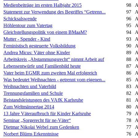
Medienbeiträge im ersten Halbjahr 2015
98
A
Statement zur Verwendung des Begriffes “Getrenn...
97
A
Schicksalswende
96
A
Höhlentour zum Vatertag
95
A
Gleichstellungspolitik von einem BMaaM?
94
A
Mutter - Spender - Kind
93
A
Feministisch gesteuerte Volksbildung
90
A
Andrea Micus: Väter ohne Kinder
89
A
Arbeitskreis „Abstammungsrecht“ nimmt Arbeit auf
88
A
Lebensentwürfe und Familienbild heute
87
A
Vater beim EGMR zum zweiten Mal erfolgreich
86
A
Was bedeutet Weihnachten - getrennt vom eigenen...
85
A
Weihnachten und Vaterbild
83
A
Trennungsfamilien und Schule
82
A
Beistandsleistungen des VAfK Karlsruhe
81
A
Zum Weltmännertag 2014
80
A
13 Jahre Väteraufbruch für Kinder Karlsruhe
79
A
Seminar „Sorgerecht für ne-Väter“
78
A
Dietmar Nikolai Webel zum Gedenken
77
A
Norbert Blüms Erkenntnisse
76
A