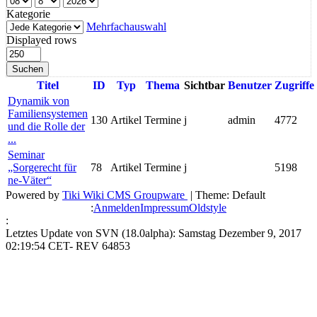
Kategorie
Mehrfachauswahl
Displayed rows
Suchen
Titel
ID
Typ
Thema
Sichtbar
Benutzer
Zugriffe
Dynamik von
Familiensystemen
130
Artikel
Termine
j
admin
4772
und die Rolle der
...
Seminar
„Sorgerecht für
78
Artikel
Termine
j
5198
ne-Väter“
Powered by
Tiki Wiki CMS Groupware
| Theme: Default
:
Anmelden
Impressum
Oldstyle
:
Letztes Update von SVN (18.0alpha): Samstag Dezember 9, 2017
02:19:54 CET- REV 64853