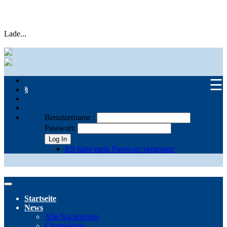
Lade...
☰
§
Benutzername :
Passwort:
Log In
Ich habe mein Passwort vergessen
Startseite
News
Alle Nachrichten
Chronologie