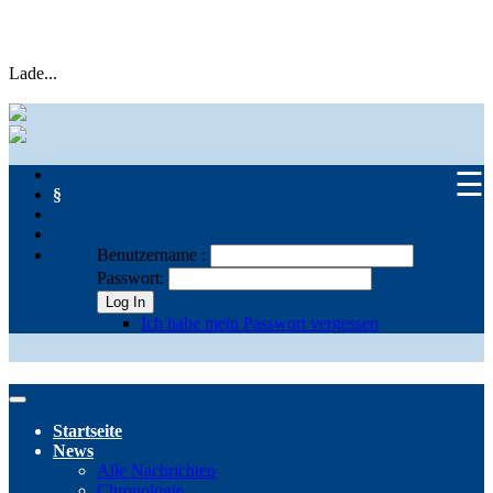
Lade...
☰
§
Benutzername :
Passwort:
Log In
Ich habe mein Passwort vergessen
Startseite
News
Alle Nachrichten
Chronologie