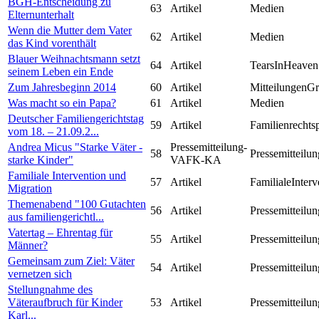
BGH-Entscheidung zu
63
Artikel
Medien
Elternunterhalt
Wenn die Mutter dem Vater
62
Artikel
Medien
das Kind vorenthält
Blauer Weihnachtsmann setzt
64
Artikel
TearsInHeaven
seinem Leben ein Ende
Zum Jahresbeginn 2014
60
Artikel
MitteilungenG
Was macht so ein Papa?
61
Artikel
Medien
Deutscher Familiengerichtstag
59
Artikel
Familienrechts
vom 18. – 21.09.2...
Andrea Micus "Starke Väter -
Pressemitteilung-
58
Pressemitteilun
starke Kinder"
VAFK-KA
Familiale Intervention und
57
Artikel
FamilialeInterv
Migration
Themenabend "100 Gutachten
56
Artikel
Pressemitteilun
aus familiengerichtl...
Vatertag – Ehrentag für
55
Artikel
Pressemitteilun
Männer?
Gemeinsam zum Ziel: Väter
54
Artikel
Pressemitteilun
vernetzen sich
Stellungnahme des
Väteraufbruch für Kinder
53
Artikel
Pressemitteilun
Karl...