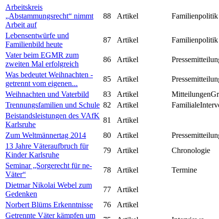
Arbeitskreis
„Abstammungsrecht“ nimmt
88
Artikel
Familienpolitik
Arbeit auf
Lebensentwürfe und
87
Artikel
Familienpolitik
Familienbild heute
Vater beim EGMR zum
86
Artikel
Pressemitteilun
zweiten Mal erfolgreich
Was bedeutet Weihnachten -
85
Artikel
Pressemitteilun
getrennt vom eigenen...
Weihnachten und Vaterbild
83
Artikel
MitteilungenG
Trennungsfamilien und Schule
82
Artikel
FamilialeInterv
Beistandsleistungen des VAfK
81
Artikel
Karlsruhe
Zum Weltmännertag 2014
80
Artikel
Pressemitteilun
13 Jahre Väteraufbruch für
79
Artikel
Chronologie
Kinder Karlsruhe
Seminar „Sorgerecht für ne-
78
Artikel
Termine
Väter“
Dietmar Nikolai Webel zum
77
Artikel
Gedenken
Norbert Blüms Erkenntnisse
76
Artikel
Getrennte Väter kämpfen um