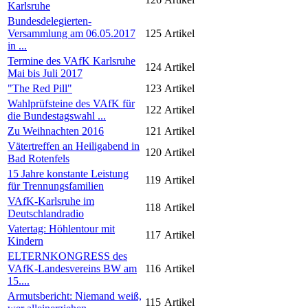
Karlsruhe
Bundesdelegierten-
Versammlung am 06.05.2017
125
Artikel
in ...
Termine des VAfK Karlsruhe
124
Artikel
Mai bis Juli 2017
"The Red Pill"
123
Artikel
Wahlprüfsteine des VAfK für
122
Artikel
die Bundestagswahl ...
Zu Weihnachten 2016
121
Artikel
Vätertreffen an Heiligabend in
120
Artikel
Bad Rotenfels
15 Jahre konstante Leistung
119
Artikel
für Trennungsfamilien
VAfK-Karlsruhe im
118
Artikel
Deutschlandradio
Vatertag: Höhlentour mit
117
Artikel
Kindern
ELTERNKONGRESS des
VAfK-Landesvereins BW am
116
Artikel
15....
Armutsbericht: Niemand weiß,
115
Artikel