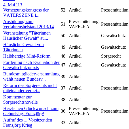
4. Mai ´13
Vernetzungskongress der
52
Artikel
Pressemitteilun
VÄTERSZENE i...
Ausbildung zum
Pressemitteilung-
51
Pressemitteilun
Verfahrensbeistand 2013/14
VAFK-KA
Veranstaltung "Täterinnen
50
Artikel
Gewaltschutz
Häuslicher Gewalt" au...
Häusliche Gewalt von
49
Artikel
Gewaltschutz
Täterinnen
Halbherzige Mini-Reform
48
Artikel
Sorgerecht
Forderung nach Evaluation der
47
Artikel
Gewaltschutz
Gewaltschutzpraxis
Bundesmitgliederversammlung
39
Artikel
wählt neuen Bundesv...
Reform des Sorgerechts nicht
37
Artikel
Pressemitteilun
miteinander verhei...
Kommentar zur
38
Artikel
Sorgerechtsnovelle
Herzlichen Glückwunsch zum
Pressemitteilung-
36
Pressemitteilun
Geburtstag, Franzjörg!
VAFK-KA
Aufruf des 1. Vorsitzenden
33
Artikel
Franzjörg Krieg