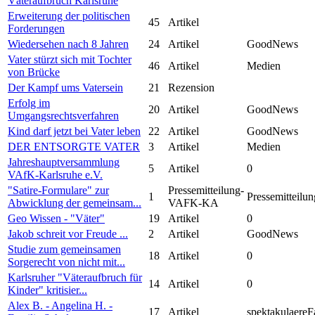
Väteraufbruch Karlsruhe
Erweiterung der politischen
45
Artikel
Forderungen
Wiedersehen nach 8 Jahren
24
Artikel
GoodNews
Vater stürzt sich mit Tochter
46
Artikel
Medien
von Brücke
Der Kampf ums Vatersein
21
Rezension
Erfolg im
20
Artikel
GoodNews
Umgangsrechtsverfahren
Kind darf jetzt bei Vater leben
22
Artikel
GoodNews
DER ENTSORGTE VATER
3
Artikel
Medien
Jahreshauptversammlung
5
Artikel
0
VAfK-Karlsruhe e.V.
"Satire-Formulare" zur
Pressemitteilung-
1
Pressemitteilun
Abwicklung der gemeinsam...
VAFK-KA
Geo Wissen - "Väter"
19
Artikel
0
Jakob schreit vor Freude ...
2
Artikel
GoodNews
Studie zum gemeinsamen
18
Artikel
0
Sorgerecht von nicht mit...
Karlsruher "Väteraufbruch für
14
Artikel
0
Kinder" kritisier...
Alex B. - Angelina H. -
17
Artikel
spektakulaereF