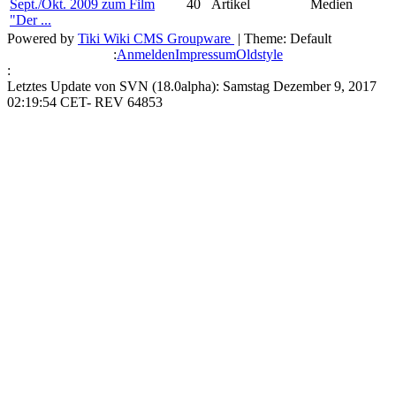
Sept./Okt. 2009 zum Film
40
Artikel
Medien
"Der ...
Powered by
Tiki Wiki CMS Groupware
| Theme: Default
:
Anmelden
Impressum
Oldstyle
:
Letztes Update von SVN (18.0alpha): Samstag Dezember 9, 2017
02:19:54 CET- REV 64853