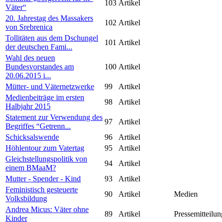
103
Artikel
Väter“
20. Jahrestag des Massakers
102
Artikel
von Srebrenica
Tollitäten aus dem Dschungel
101
Artikel
der deutschen Fami...
Wahl des neuen
Bundesvorstandes am
100
Artikel
20.06.2015 i...
Mütter- und Väternetzwerke
99
Artikel
Medienbeiträge im ersten
98
Artikel
Halbjahr 2015
Statement zur Verwendung des
97
Artikel
Begriffes “Getrenn...
Schicksalswende
96
Artikel
Höhlentour zum Vatertag
95
Artikel
Gleichstellungspolitik von
94
Artikel
einem BMaaM?
Mutter - Spender - Kind
93
Artikel
Feministisch gesteuerte
90
Artikel
Medien
Volksbildung
Andrea Micus: Väter ohne
89
Artikel
Pressemitteilun
Kinder