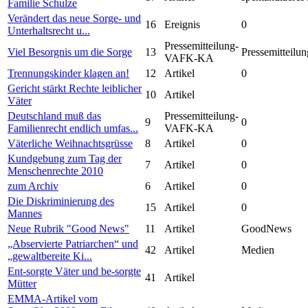
Familie Schulze
Verändert das neue Sorge- und
16
Ereignis
0
Unterhaltsrecht u...
Pressemitteilung-
Viel Besorgnis um die Sorge
13
Pressemitteilun
VAFK-KA
Trennungskinder klagen an!
12
Artikel
0
Gericht stärkt Rechte leiblicher
10
Artikel
Väter
Deutschland muß das
Pressemitteilung-
9
0
Familienrecht endlich umfas...
VAFK-KA
Väterliche Weihnachtsgrüsse
8
Artikel
0
Kundgebung zum Tag der
7
Artikel
0
Menschenrechte 2010
zum Archiv
6
Artikel
0
Die Diskriminierung des
15
Artikel
0
Mannes
Neue Rubrik "Good News"
11
Artikel
GoodNews
„Abservierte Patriarchen“ und
42
Artikel
Medien
„gewaltbereite Ki...
Ent-sorgte Väter und be-sorgte
41
Artikel
Mütter
EMMA-Artikel vom