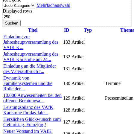
Mehrfachauswahl
Displayed rows
Suchen
Titel
ID
Typ
Them
Einladung zur
Jahreshauptversammlung des
133
Artikel
VAfK K...
Jahreshauptversammlung des
132
Artikel
VAfK Karlsruhe am 24...
Einladung an die Mitglieder
131
Artikel
des Väteraufbruch f...
Dynamik von
Familiensystemen und die
130
Artikel
Termine
Rolle der ...
10.000 Anwesenheiten bei den
129
Artikel
Pressemitteilun
offenen Beratungsa...
Leistungsbilanz des VAfK
128
Artikel
Karlsruhe für das Jahr...
Herzlichen Glückwunsch zum
127
Artikel
Geburtstag, Franzjörg!
Neuer Vorstand im VAfK
126
Artikel