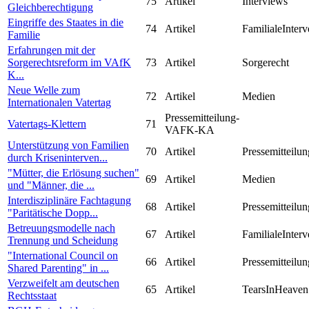
75
Artikel
Interviews
Gleichberechtigung
Eingriffe des Staates in die
74
Artikel
FamilialeInterv
Familie
Erfahrungen mit der
Sorgerechtsreform im VAfK
73
Artikel
Sorgerecht
K...
Neue Welle zum
72
Artikel
Medien
Internationalen Vatertag
Pressemitteilung-
Vatertags-Klettern
71
VAFK-KA
Unterstützung von Familien
70
Artikel
Pressemitteilun
durch Kriseninterven...
"Mütter, die Erlösung suchen"
69
Artikel
Medien
und "Männer, die ...
Interdisziplinäre Fachtagung
68
Artikel
Pressemitteilun
"Paritätische Dopp...
Betreuungsmodelle nach
67
Artikel
FamilialeInterv
Trennung und Scheidung
"International Council on
66
Artikel
Pressemitteilun
Shared Parenting" in ...
Verzweifelt am deutschen
65
Artikel
TearsInHeaven
Rechtsstaat