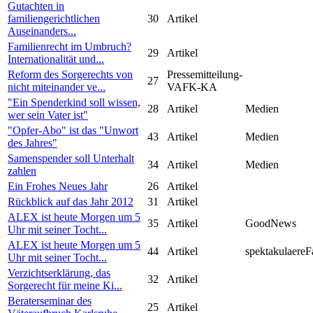
Gutachten in
familiengerichtlichen
30
Artikel
Auseinanders...
Familienrecht im Umbruch?
29
Artikel
Internationalität und...
Reform des Sorgerechts von
Pressemitteilung-
27
nicht miteinander ve...
VAFK-KA
"Ein Spenderkind soll wissen,
28
Artikel
Medien
wer sein Vater ist"
"Opfer-Abo" ist das "Unwort
43
Artikel
Medien
des Jahres"
Samenspender soll Unterhalt
34
Artikel
Medien
zahlen
Ein Frohes Neues Jahr
26
Artikel
Rückblick auf das Jahr 2012
31
Artikel
ALEX ist heute Morgen um 5
35
Artikel
GoodNews
Uhr mit seiner Tocht...
ALEX ist heute Morgen um 5
44
Artikel
spektakulaereF
Uhr mit seiner Tocht...
Verzichtserklärung, das
32
Artikel
Sorgerecht für meine Ki...
Beraterseminar des
25
Artikel