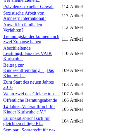
wer alleinerziehen...
Prävalenz sexueller Gewalt
114
Artikel
Sexistische Arbeit von
113
Artikel
Amnesty International?
Anwalt im familialen
112
Artikel
Verfahren?
Trennungskinder können auch
111
Artikel
zwei Zuhause haben
Abschließende
Leistungsbilanz des VAfK
110
Artikel
Karlsruh...
Beitrag zur
Kindesentfremdung – „Das
109
Artikel
Kind will ...
Zum Start des neuen Jahres
108
Artikel
2016
Wenn zwei das Gleiche tun …
107
Artikel
Öffentliche Beratungsabende
106
Artikel
14 Jahre „Väteraufbruch für
105
Artikel
Kinder Karlsruhe e.V.“
Europarat spricht sich für
104
Artikel
gleichberechtigte El...
Seminar „Sorgerecht für ne-