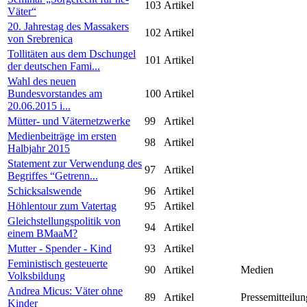
103
Artikel
Väter“
20. Jahrestag des Massakers
102
Artikel
von Srebrenica
Tollitäten aus dem Dschungel
101
Artikel
der deutschen Fami...
Wahl des neuen
Bundesvorstandes am
100
Artikel
20.06.2015 i...
Mütter- und Väternetzwerke
99
Artikel
Medienbeiträge im ersten
98
Artikel
Halbjahr 2015
Statement zur Verwendung des
97
Artikel
Begriffes “Getrenn...
Schicksalswende
96
Artikel
Höhlentour zum Vatertag
95
Artikel
Gleichstellungspolitik von
94
Artikel
einem BMaaM?
Mutter - Spender - Kind
93
Artikel
Feministisch gesteuerte
90
Artikel
Medien
Volksbildung
Andrea Micus: Väter ohne
89
Artikel
Pressemitteilun
Kinder