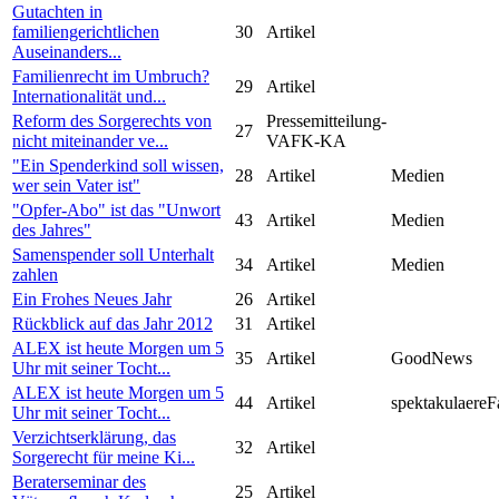
Gutachten in
familiengerichtlichen
30
Artikel
Auseinanders...
Familienrecht im Umbruch?
29
Artikel
Internationalität und...
Reform des Sorgerechts von
Pressemitteilung-
27
nicht miteinander ve...
VAFK-KA
"Ein Spenderkind soll wissen,
28
Artikel
Medien
wer sein Vater ist"
"Opfer-Abo" ist das "Unwort
43
Artikel
Medien
des Jahres"
Samenspender soll Unterhalt
34
Artikel
Medien
zahlen
Ein Frohes Neues Jahr
26
Artikel
Rückblick auf das Jahr 2012
31
Artikel
ALEX ist heute Morgen um 5
35
Artikel
GoodNews
Uhr mit seiner Tocht...
ALEX ist heute Morgen um 5
44
Artikel
spektakulaereF
Uhr mit seiner Tocht...
Verzichtserklärung, das
32
Artikel
Sorgerecht für meine Ki...
Beraterseminar des
25
Artikel