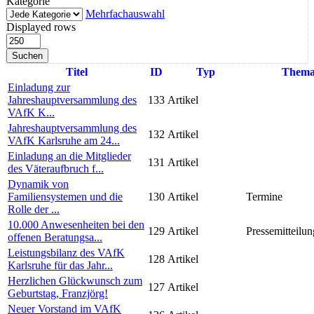
Kategorie
Mehrfachauswahl
Displayed rows
Suchen
Titel
ID
Typ
Them
Einladung zur
Jahreshauptversammlung des
133
Artikel
VAfK K...
Jahreshauptversammlung des
132
Artikel
VAfK Karlsruhe am 24...
Einladung an die Mitglieder
131
Artikel
des Väteraufbruch f...
Dynamik von
Familiensystemen und die
130
Artikel
Termine
Rolle der ...
10.000 Anwesenheiten bei den
129
Artikel
Pressemitteilun
offenen Beratungsa...
Leistungsbilanz des VAfK
128
Artikel
Karlsruhe für das Jahr...
Herzlichen Glückwunsch zum
127
Artikel
Geburtstag, Franzjörg!
Neuer Vorstand im VAfK