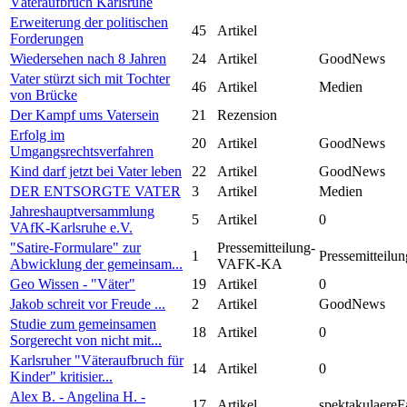
Väteraufbruch Karlsruhe
Erweiterung der politischen
45
Artikel
Forderungen
Wiedersehen nach 8 Jahren
24
Artikel
GoodNews
Vater stürzt sich mit Tochter
46
Artikel
Medien
von Brücke
Der Kampf ums Vatersein
21
Rezension
Erfolg im
20
Artikel
GoodNews
Umgangsrechtsverfahren
Kind darf jetzt bei Vater leben
22
Artikel
GoodNews
DER ENTSORGTE VATER
3
Artikel
Medien
Jahreshauptversammlung
5
Artikel
0
VAfK-Karlsruhe e.V.
"Satire-Formulare" zur
Pressemitteilung-
1
Pressemitteilun
Abwicklung der gemeinsam...
VAFK-KA
Geo Wissen - "Väter"
19
Artikel
0
Jakob schreit vor Freude ...
2
Artikel
GoodNews
Studie zum gemeinsamen
18
Artikel
0
Sorgerecht von nicht mit...
Karlsruher "Väteraufbruch für
14
Artikel
0
Kinder" kritisier...
Alex B. - Angelina H. -
17
Artikel
spektakulaereF