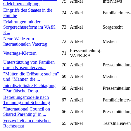
75
Artikel
Interviews
Gleichberechtigung
Eingriffe des Staates in die
74
Artikel
FamilialeInterv
Familie
Erfahrungen mit der
Sorgerechtsreform im VAfK
73
Artikel
Sorgerecht
K...
Neue Welle zum
72
Artikel
Medien
Internationalen Vatertag
Pressemitteilung-
Vatertags-Klettern
71
VAFK-KA
Unterstützung von Familien
70
Artikel
Pressemitteilun
durch Kriseninterven...
"Mütter, die Erlösung suchen"
69
Artikel
Medien
und "Männer, die ...
Interdisziplinäre Fachtagung
68
Artikel
Pressemitteilun
"Paritätische Dopp...
Betreuungsmodelle nach
67
Artikel
FamilialeInterv
Trennung und Scheidung
"International Council on
66
Artikel
Pressemitteilun
Shared Parenting" in ...
Verzweifelt am deutschen
65
Artikel
TearsInHeaven
Rechtsstaat