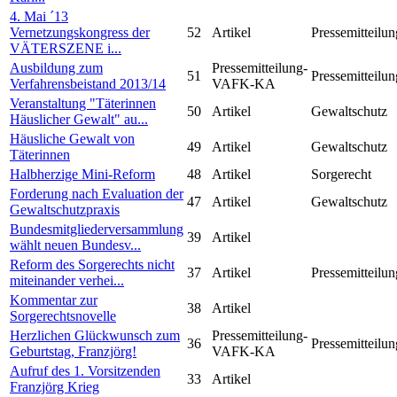
4. Mai ´13
Vernetzungskongress der
52
Artikel
Pressemitteilun
VÄTERSZENE i...
Ausbildung zum
Pressemitteilung-
51
Pressemitteilun
Verfahrensbeistand 2013/14
VAFK-KA
Veranstaltung "Täterinnen
50
Artikel
Gewaltschutz
Häuslicher Gewalt" au...
Häusliche Gewalt von
49
Artikel
Gewaltschutz
Täterinnen
Halbherzige Mini-Reform
48
Artikel
Sorgerecht
Forderung nach Evaluation der
47
Artikel
Gewaltschutz
Gewaltschutzpraxis
Bundesmitgliederversammlung
39
Artikel
wählt neuen Bundesv...
Reform des Sorgerechts nicht
37
Artikel
Pressemitteilun
miteinander verhei...
Kommentar zur
38
Artikel
Sorgerechtsnovelle
Herzlichen Glückwunsch zum
Pressemitteilung-
36
Pressemitteilun
Geburtstag, Franzjörg!
VAFK-KA
Aufruf des 1. Vorsitzenden
33
Artikel
Franzjörg Krieg