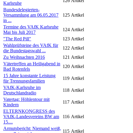
126
Artikel
Karlsruhe
Bundesdelegierten-
Versammlung am 06.05.2017
125
Artikel
in ...
Termine des VAfK Karlsruhe
124
Artikel
Mai bis Juli 2017
"The Red Pill"
123
Artikel
Wahlprüfsteine des VAfK für
122
Artikel
die Bundestagswahl ...
Zu Weihnachten 2016
121
Artikel
Vätertreffen an Heiligabend in
120
Artikel
Bad Rotenfels
15 Jahre konstante Leistung
119
Artikel
für Trennungsfamilien
VAfK-Karlsruhe im
118
Artikel
Deutschlandradio
Vatertag: Höhlentour mit
117
Artikel
Kindern
ELTERNKONGRESS des
VAfK-Landesvereins BW am
116
Artikel
15....
Armutsbericht: Niemand weiß,
115
Artikel