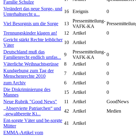
Familie Schulze
Verändert das neue Sorge- und
16
Ereignis
0
Unterhaltsrecht u...
Pressemitteilung-
Viel Besorgnis um die Sorge
13
Pressemitteilun
VAFK-KA
Trennungskinder klagen an!
12
Artikel
0
Gericht stärkt Rechte leiblicher
10
Artikel
Väter
Deutschland muß das
Pressemitteilung-
9
0
Familienrecht endlich umfas...
VAFK-KA
Väterliche Weihnachtsgrüsse
8
Artikel
0
Kundgebung zum Tag der
7
Artikel
0
Menschenrechte 2010
zum Archiv
6
Artikel
0
Die Diskriminierung des
15
Artikel
0
Mannes
Neue Rubrik "Good News"
11
Artikel
GoodNews
„Abservierte Patriarchen“ und
42
Artikel
Medien
„gewaltbereite Ki...
Ent-sorgte Väter und be-sorgte
41
Artikel
Mütter
EMMA-Artikel vom