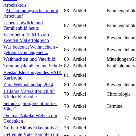
Arbeitskreis
„Abstammungsrecht“ nimmt
88
Artikel
Familienpolitik
Arbeit auf
Lebensentwürfe und
87
Artikel
Familienpolitik
Familienbild heute
Vater beim EGMR zum
86
Artikel
Pressemitteilun
zweiten Mal erfolgreich
Was bedeutet Weihnachten -
85
Artikel
Pressemitteilun
getrennt vom eigenen...
Weihnachten und Vaterbild
83
Artikel
MitteilungenG
Trennungsfamilien und Schule
82
Artikel
FamilialeInterv
Beistandsleistungen des VAfK
81
Artikel
Karlsruhe
Zum Weltmännertag 2014
80
Artikel
Pressemitteilun
13 Jahre Väteraufbruch für
79
Artikel
Chronologie
Kinder Karlsruhe
Seminar „Sorgerecht für ne-
78
Artikel
Termine
Väter“
Dietmar Nikolai Webel zum
77
Artikel
Gedenken
Norbert Blüms Erkenntnisse
76
Artikel
Getrennte Väter kämpfen um