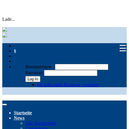
Lade...
☰
§
Benutzername :
Passwort:
Log In
Ich habe mein Passwort vergessen
Startseite
News
Alle Nachrichten
Chronologie