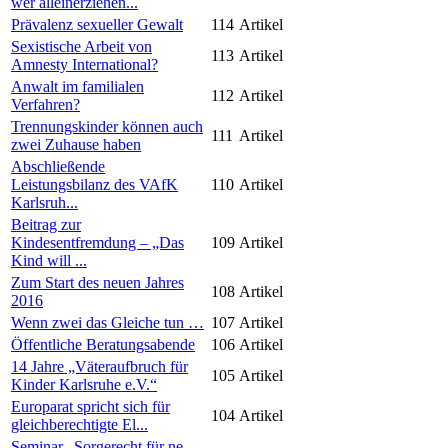
wer alleinerziehen...
Prävalenz sexueller Gewalt
114
Artikel
Sexistische Arbeit von
113
Artikel
Amnesty International?
Anwalt im familialen
112
Artikel
Verfahren?
Trennungskinder können auch
111
Artikel
zwei Zuhause haben
Abschließende
Leistungsbilanz des VAfK
110
Artikel
Karlsruh...
Beitrag zur
Kindesentfremdung – „Das
109
Artikel
Kind will ...
Zum Start des neuen Jahres
108
Artikel
2016
Wenn zwei das Gleiche tun …
107
Artikel
Öffentliche Beratungsabende
106
Artikel
14 Jahre „Väteraufbruch für
105
Artikel
Kinder Karlsruhe e.V.“
Europarat spricht sich für
104
Artikel
gleichberechtigte El...
Seminar „Sorgerecht für ne-