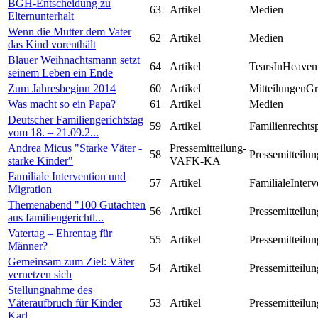
BGH-Entscheidung zu
63
Artikel
Medien
Elternunterhalt
Wenn die Mutter dem Vater
62
Artikel
Medien
das Kind vorenthält
Blauer Weihnachtsmann setzt
64
Artikel
TearsInHeaven
seinem Leben ein Ende
Zum Jahresbeginn 2014
60
Artikel
MitteilungenG
Was macht so ein Papa?
61
Artikel
Medien
Deutscher Familiengerichtstag
59
Artikel
Familienrechts
vom 18. – 21.09.2...
Andrea Micus "Starke Väter -
Pressemitteilung-
58
Pressemitteilun
starke Kinder"
VAFK-KA
Familiale Intervention und
57
Artikel
FamilialeInterv
Migration
Themenabend "100 Gutachten
56
Artikel
Pressemitteilun
aus familiengerichtl...
Vatertag – Ehrentag für
55
Artikel
Pressemitteilun
Männer?
Gemeinsam zum Ziel: Väter
54
Artikel
Pressemitteilun
vernetzen sich
Stellungnahme des
Väteraufbruch für Kinder
53
Artikel
Pressemitteilun
Karl...