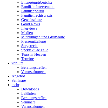
Entsorgungsberichte
Familiale Intervention
Familienpolitik
Familienrechtspraxis
Gewaltschutz
Good News
Interviews
Medien
Mitteilungen und Grußworte
Pressemitteilung
Sorgerecht
Spektakuläe Fälle
Tears in Heaven
Termine
vor Ort
Beratungstreffen
Veranstaltungen
Angebot
Seminare
mehr
Downloads
Leitlinien
Beratungstreffen
Seminare
Veranstalungen