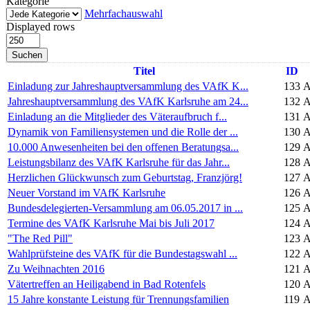
Kategorie
Mehrfachauswahl
Displayed rows
Suchen
Titel
ID
Einladung zur Jahreshauptversammlung des VAfK K...
133
A
Jahreshauptversammlung des VAfK Karlsruhe am 24...
132
A
Einladung an die Mitglieder des Väteraufbruch f...
131
A
Dynamik von Familiensystemen und die Rolle der ...
130
A
10.000 Anwesenheiten bei den offenen Beratungsa...
129
A
Leistungsbilanz des VAfK Karlsruhe für das Jahr...
128
A
Herzlichen Glückwunsch zum Geburtstag, Franzjörg!
127
A
Neuer Vorstand im VAfK Karlsruhe
126
A
Bundesdelegierten-Versammlung am 06.05.2017 in ...
125
A
Termine des VAfK Karlsruhe Mai bis Juli 2017
124
A
"The Red Pill"
123
A
Wahlprüfsteine des VAfK für die Bundestagswahl ...
122
A
Zu Weihnachten 2016
121
A
Vätertreffen an Heiligabend in Bad Rotenfels
120
A
15 Jahre konstante Leistung für Trennungsfamilien
119
A