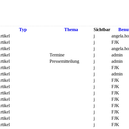
Typ
Thema
Sichtbar
Benu
rtikel
j
angela.h
rtikel
j
FJK
rtikel
j
angela.h
rtikel
Termine
j
admin
rtikel
Pressemitteilung
j
admin
rtikel
j
FJK
rtikel
j
admin
rtikel
j
FJK
rtikel
j
FJK
rtikel
j
FJK
rtikel
j
FJK
rtikel
j
FJK
rtikel
j
FJK
rtikel
j
FJK
rtikel
j
FJK