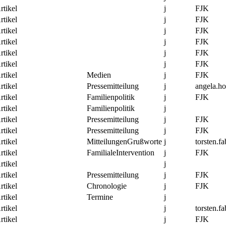
rtikel
j
FJK
rtikel
j
FJK
rtikel
j
FJK
rtikel
j
FJK
rtikel
j
FJK
rtikel
j
FJK
rtikel
Medien
j
FJK
rtikel
Pressemitteilung
j
angela.h
rtikel
Familienpolitik
j
FJK
rtikel
Familienpolitik
j
rtikel
Pressemitteilung
j
FJK
rtikel
Pressemitteilung
j
FJK
rtikel
MitteilungenGrußworte
j
torsten.fa
rtikel
FamilialeIntervention
j
FJK
rtikel
j
rtikel
Pressemitteilung
j
FJK
rtikel
Chronologie
j
FJK
rtikel
Termine
j
rtikel
j
torsten.fa
rtikel
j
FJK