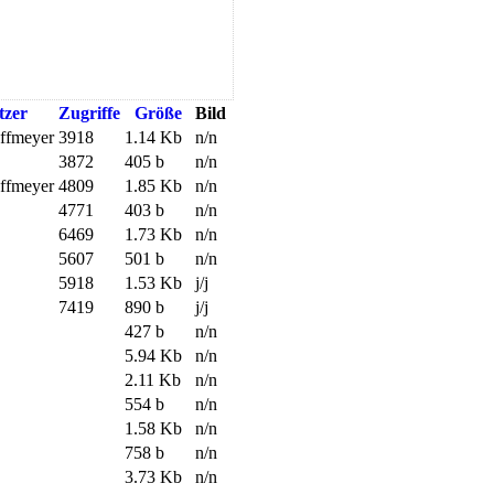
tzer
Zugriffe
Größe
Bild
offmeyer
3918
1.14 Kb
n/n
3872
405 b
n/n
offmeyer
4809
1.85 Kb
n/n
4771
403 b
n/n
6469
1.73 Kb
n/n
5607
501 b
n/n
5918
1.53 Kb
j/j
7419
890 b
j/j
427 b
n/n
5.94 Kb
n/n
2.11 Kb
n/n
554 b
n/n
1.58 Kb
n/n
758 b
n/n
3.73 Kb
n/n