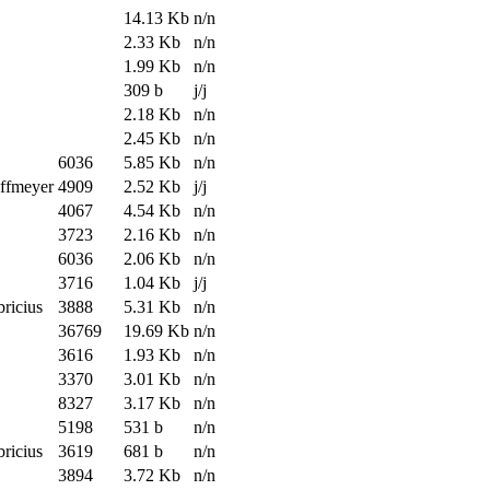
14.13 Kb
n/n
2.33 Kb
n/n
1.99 Kb
n/n
309 b
j/j
2.18 Kb
n/n
2.45 Kb
n/n
6036
5.85 Kb
n/n
offmeyer
4909
2.52 Kb
j/j
4067
4.54 Kb
n/n
3723
2.16 Kb
n/n
6036
2.06 Kb
n/n
3716
1.04 Kb
j/j
bricius
3888
5.31 Kb
n/n
36769
19.69 Kb
n/n
3616
1.93 Kb
n/n
3370
3.01 Kb
n/n
8327
3.17 Kb
n/n
5198
531 b
n/n
bricius
3619
681 b
n/n
3894
3.72 Kb
n/n