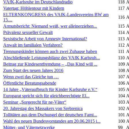
VAfK-Karlsruhe im Deutschlandradio
118
A
Vatertag: Höhlentour mit Kindern
117
A
ELTERNKONGRESS des VAfK-Landesvereins BW am
116
A
15....
Armutsbericht: Niemand weiß, wer alleinerziehen...
115
A
Prävalenz sexueller Gewalt
114
A
Sexistische Arbeit von Amnesty International?
113
A
Anwalt im familialen Verfahren?
112
A
Trennungskinder können auch zwei Zuhause haben
111
A
Abschließende Leistungsbilanz des VAfK Karlsruh...
110
A
Beitrag zur Kindesentfremdung – „Das Kind will ...
109
A
Zum Start des neuen Jahres 2016
108
A
Wenn zwei das Gleiche tun …
107
A
Öffentliche Beratungsabende
106
A
14 Jahre „Väteraufbruch für Kinder Karlsruhe e.V.“
105
A
Europarat spricht sich für gleichberechtigte El...
104
A
Seminar „Sorgerecht für ne-Väter“
103
A
20. Jahrestag des Massakers von Srebrenica
102
A
Tollitäten aus dem Dschungel der deutschen Fami...
101
A
Wahl des neuen Bundesvorstandes am 20.06.2015 i...
100
A
Mütter- und Väternetzwerke
99
A