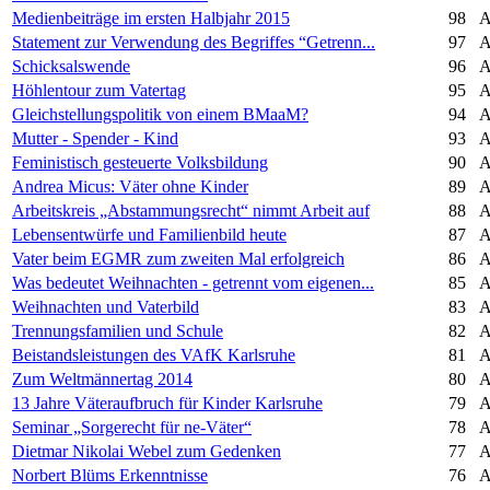
Medienbeiträge im ersten Halbjahr 2015
98
A
Statement zur Verwendung des Begriffes “Getrenn...
97
A
Schicksalswende
96
A
Höhlentour zum Vatertag
95
A
Gleichstellungspolitik von einem BMaaM?
94
A
Mutter - Spender - Kind
93
A
Feministisch gesteuerte Volksbildung
90
A
Andrea Micus: Väter ohne Kinder
89
A
Arbeitskreis „Abstammungsrecht“ nimmt Arbeit auf
88
A
Lebensentwürfe und Familienbild heute
87
A
Vater beim EGMR zum zweiten Mal erfolgreich
86
A
Was bedeutet Weihnachten - getrennt vom eigenen...
85
A
Weihnachten und Vaterbild
83
A
Trennungsfamilien und Schule
82
A
Beistandsleistungen des VAfK Karlsruhe
81
A
Zum Weltmännertag 2014
80
A
13 Jahre Väteraufbruch für Kinder Karlsruhe
79
A
Seminar „Sorgerecht für ne-Väter“
78
A
Dietmar Nikolai Webel zum Gedenken
77
A
Norbert Blüms Erkenntnisse
76
A