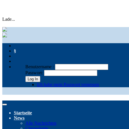
Lade...
§
Benutzername :
Passwort:
Log In
Ich habe mein Passwort vergessen
Startseite
News
Alle Nachrichten
Chronologie