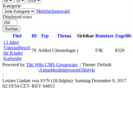
Kategorie
Mehrfachauswahl
Displayed rows
Suchen
Titel
ID
Typ
Thema
Sichtbar
Benutzer
Zugriffe
13 Jahre
Väteraufbruch
79
Artikel
Chronologie
j
FJK
8329
für Kinder
Karlsruhe
Powered by
Tiki Wiki CMS Groupware
| Theme: Default
:
Anmelden
Impressum
Oldstyle
:
Letztes Update von SVN (18.0alpha): Samstag Dezember 9, 2017
02:19:54 CET- REV 64853