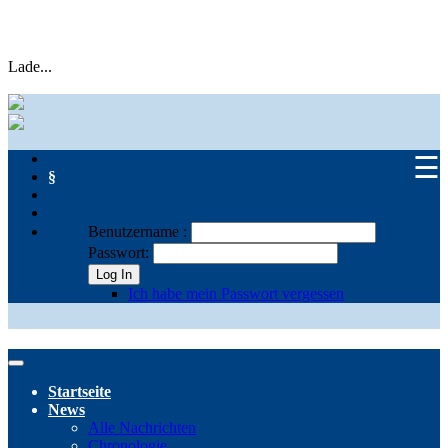
Lade...
☰
§
Benutzername :
Passwort:
Log In
Ich habe mein Passwort vergessen
Startseite
News
Alle Nachrichten
Chronologie