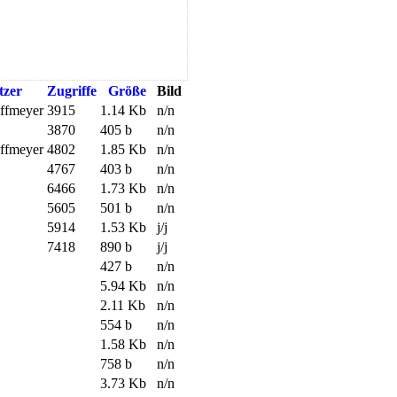
tzer
Zugriffe
Größe
Bild
offmeyer
3915
1.14 Kb
n/n
3870
405 b
n/n
offmeyer
4802
1.85 Kb
n/n
4767
403 b
n/n
6466
1.73 Kb
n/n
5605
501 b
n/n
5914
1.53 Kb
j/j
7418
890 b
j/j
427 b
n/n
5.94 Kb
n/n
2.11 Kb
n/n
554 b
n/n
1.58 Kb
n/n
758 b
n/n
3.73 Kb
n/n