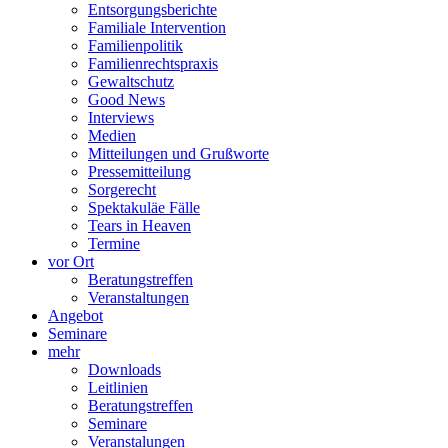
Entsorgungsberichte
Familiale Intervention
Familienpolitik
Familienrechtspraxis
Gewaltschutz
Good News
Interviews
Medien
Mitteilungen und Grußworte
Pressemitteilung
Sorgerecht
Spektakuläe Fälle
Tears in Heaven
Termine
vor Ort
Beratungstreffen
Veranstaltungen
Angebot
Seminare
mehr
Downloads
Leitlinien
Beratungstreffen
Seminare
Veranstalungen