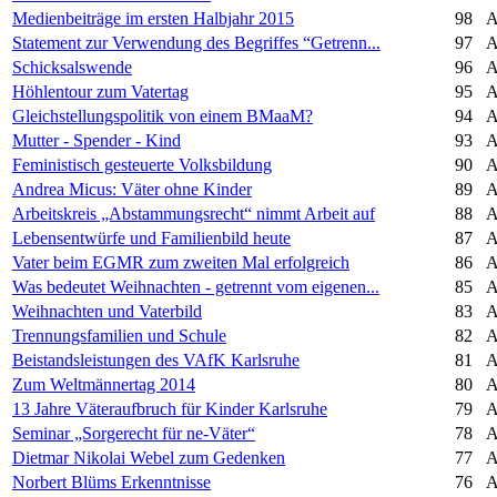
Medienbeiträge im ersten Halbjahr 2015
98
A
Statement zur Verwendung des Begriffes “Getrenn...
97
A
Schicksalswende
96
A
Höhlentour zum Vatertag
95
A
Gleichstellungspolitik von einem BMaaM?
94
A
Mutter - Spender - Kind
93
A
Feministisch gesteuerte Volksbildung
90
A
Andrea Micus: Väter ohne Kinder
89
A
Arbeitskreis „Abstammungsrecht“ nimmt Arbeit auf
88
A
Lebensentwürfe und Familienbild heute
87
A
Vater beim EGMR zum zweiten Mal erfolgreich
86
A
Was bedeutet Weihnachten - getrennt vom eigenen...
85
A
Weihnachten und Vaterbild
83
A
Trennungsfamilien und Schule
82
A
Beistandsleistungen des VAfK Karlsruhe
81
A
Zum Weltmännertag 2014
80
A
13 Jahre Väteraufbruch für Kinder Karlsruhe
79
A
Seminar „Sorgerecht für ne-Väter“
78
A
Dietmar Nikolai Webel zum Gedenken
77
A
Norbert Blüms Erkenntnisse
76
A