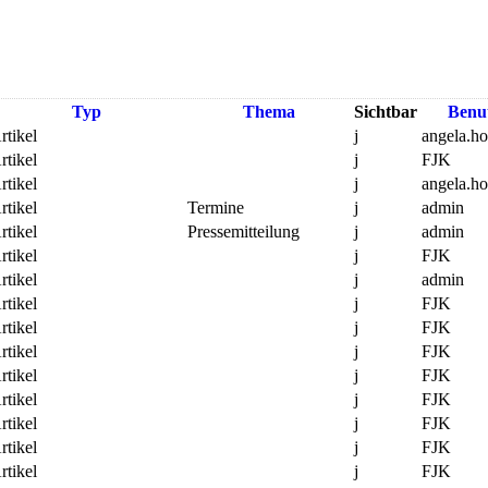
Typ
Thema
Sichtbar
Benu
rtikel
j
angela.h
rtikel
j
FJK
rtikel
j
angela.h
rtikel
Termine
j
admin
rtikel
Pressemitteilung
j
admin
rtikel
j
FJK
rtikel
j
admin
rtikel
j
FJK
rtikel
j
FJK
rtikel
j
FJK
rtikel
j
FJK
rtikel
j
FJK
rtikel
j
FJK
rtikel
j
FJK
rtikel
j
FJK