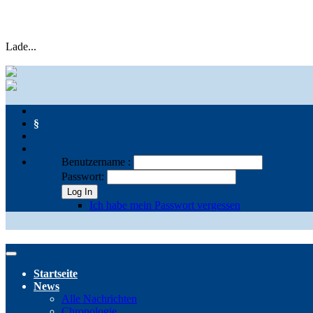
Lade...
§
Benutzername :
Passwort:
Log In
Ich habe mein Passwort vergessen
Startseite
News
Alle Nachrichten
Chronologie