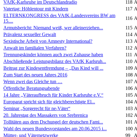
VAfK-Karlsruhe im Deutschlandradio
118
A
Vatertag: Höhlentour mit Kindern
117
A
ELTERNKONGRESS des VAfK-Landesvereins BW am
116
A
15....
Armutsbericht: Niemand weiß, wer alleinerziehen...
115
A
Prävalenz sexueller Gewalt
114
A
Sexistische Arbeit von Amnesty International?
113
A
Anwalt im familialen Verfahren?
112
A
Trennungskinder können auch zwei Zuhause haben
111
A
Abschließende Leistungsbilanz des VAfK Karlsruh...
110
A
Beitrag zur Kindesentfremdung – „Das Kind will ...
109
A
Zum Start des neuen Jahres 2016
108
A
Wenn zwei das Gleiche tun …
107
A
Öffentliche Beratungsabende
106
A
14 Jahre „Väteraufbruch für Kinder Karlsruhe e.V.“
105
A
Europarat spricht sich für gleichberechtigte El...
104
A
Seminar „Sorgerecht für ne-Väter“
103
A
20. Jahrestag des Massakers von Srebrenica
102
A
Tollitäten aus dem Dschungel der deutschen Fami...
101
A
Wahl des neuen Bundesvorstandes am 20.06.2015 i...
100
A
Mütter- und Väternetzwerke
99
A