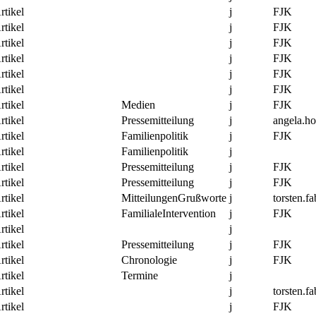
rtikel
j
FJK
rtikel
j
FJK
rtikel
j
FJK
rtikel
j
FJK
rtikel
j
FJK
rtikel
j
FJK
rtikel
Medien
j
FJK
rtikel
Pressemitteilung
j
angela.h
rtikel
Familienpolitik
j
FJK
rtikel
Familienpolitik
j
rtikel
Pressemitteilung
j
FJK
rtikel
Pressemitteilung
j
FJK
rtikel
MitteilungenGrußworte
j
torsten.fa
rtikel
FamilialeIntervention
j
FJK
rtikel
j
rtikel
Pressemitteilung
j
FJK
rtikel
Chronologie
j
FJK
rtikel
Termine
j
rtikel
j
torsten.fa
rtikel
j
FJK