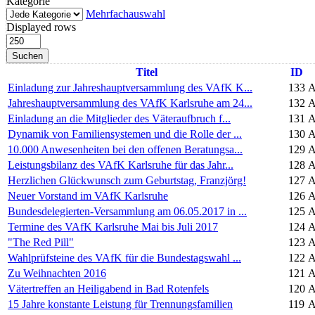
Kategorie
Mehrfachauswahl
Displayed rows
Suchen
Titel
ID
Einladung zur Jahreshauptversammlung des VAfK K...
133
A
Jahreshauptversammlung des VAfK Karlsruhe am 24...
132
A
Einladung an die Mitglieder des Väteraufbruch f...
131
A
Dynamik von Familiensystemen und die Rolle der ...
130
A
10.000 Anwesenheiten bei den offenen Beratungsa...
129
A
Leistungsbilanz des VAfK Karlsruhe für das Jahr...
128
A
Herzlichen Glückwunsch zum Geburtstag, Franzjörg!
127
A
Neuer Vorstand im VAfK Karlsruhe
126
A
Bundesdelegierten-Versammlung am 06.05.2017 in ...
125
A
Termine des VAfK Karlsruhe Mai bis Juli 2017
124
A
"The Red Pill"
123
A
Wahlprüfsteine des VAfK für die Bundestagswahl ...
122
A
Zu Weihnachten 2016
121
A
Vätertreffen an Heiligabend in Bad Rotenfels
120
A
15 Jahre konstante Leistung für Trennungsfamilien
119
A