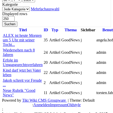
Kategorie
Mehrfachauswahl
Displayed rows
Suchen
Titel
ID
Typ
Thema
Sichtbar
Benut
ALEX ist heute Morgen
um 5 Uhr mit seiner
35
Artikel
GoodNews
j
angela.ho
Tocht...
Wiedersehen nach 8
24
Artikel
GoodNews
j
admin
Jahren
Erfolg im
20
Artikel
GoodNews
j
admin
Umgangsrechtsverfahren
Kind darf jetzt bei Vater
22
Artikel
GoodNews
j
admin
leben
Jakob schreit vor Freude
2
Artikel
GoodNews
j
admin
...
Neue Rubrik "Good
11
Artikel
GoodNews
j
torsten.fab
News"
Powered by
Tiki Wiki CMS Groupware
| Theme: Default
:
Anmelden
Impressum
Oldstyle
: