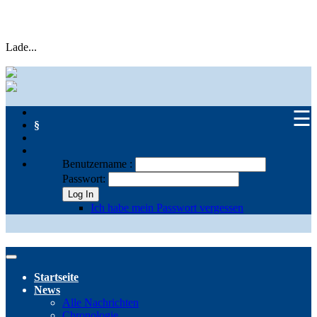
Lade...
☰
§
Benutzername :
Passwort:
Log In
Ich habe mein Passwort vergessen
Startseite
News
Alle Nachrichten
Chronologie