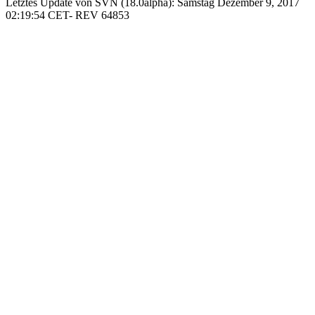
Letztes Update von SVN (18.0alpha): Samstag Dezember 9, 2017
02:19:54 CET- REV 64853