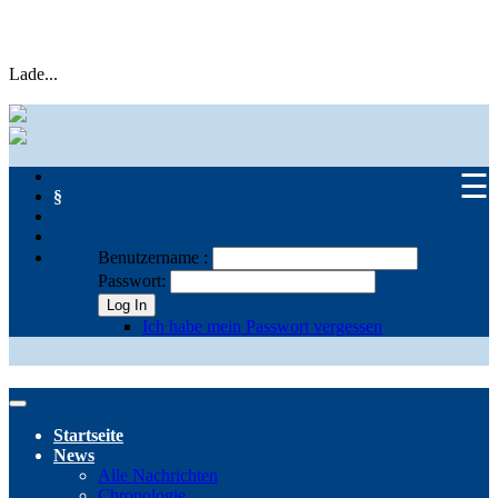
Lade...
☰
§
Benutzername :
Passwort:
Log In
Ich habe mein Passwort vergessen
Startseite
News
Alle Nachrichten
Chronologie