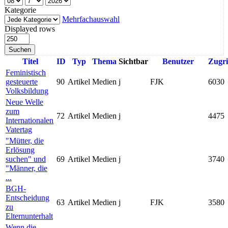
Kategorie
Mehrfachauswahl
Displayed rows
Suchen
Titel
ID
Typ
Thema
Sichtbar
Benutzer
Zugri
Feministisch
gesteuerte
90
Artikel
Medien
j
FJK
6030
Volksbildung
Neue Welle
zum
72
Artikel
Medien
j
4475
Internationalen
Vatertag
"Mütter, die
Erlösung
suchen" und
69
Artikel
Medien
j
3740
"Männer, die
...
BGH-
Entscheidung
63
Artikel
Medien
j
FJK
3580
zu
Elternunterhalt
Wenn die