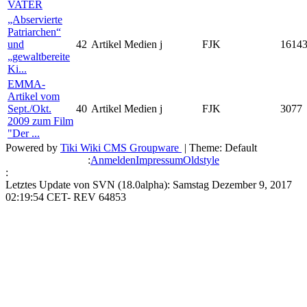
VATER
„Abservierte
Patriarchen“
und
42
Artikel
Medien
j
FJK
1614
„gewaltbereite
Ki...
EMMA-
Artikel vom
Sept./Okt.
40
Artikel
Medien
j
FJK
3077
2009 zum Film
"Der ...
Powered by
Tiki Wiki CMS Groupware
| Theme: Default
:
Anmelden
Impressum
Oldstyle
:
Letztes Update von SVN (18.0alpha): Samstag Dezember 9, 2017
02:19:54 CET- REV 64853