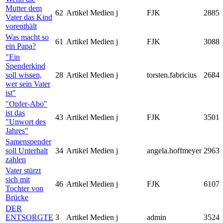
Mutter dem
62
Artikel
Medien
j
FJK
2885
Vater das Kind
vorenthält
Was macht so
61
Artikel
Medien
j
FJK
3088
ein Papa?
"Ein
Spenderkind
soll wissen,
28
Artikel
Medien
j
torsten.fabricius
2684
wer sein Vater
ist"
"Opfer-Abo"
ist das
43
Artikel
Medien
j
FJK
3501
"Unwort des
Jahres"
Samenspender
soll Unterhalt
34
Artikel
Medien
j
angela.hoffmeyer
2963
zahlen
Vater stürzt
sich mit
46
Artikel
Medien
j
FJK
6107
Tochter von
Brücke
DER
ENTSORGTE
3
Artikel
Medien
j
admin
3524