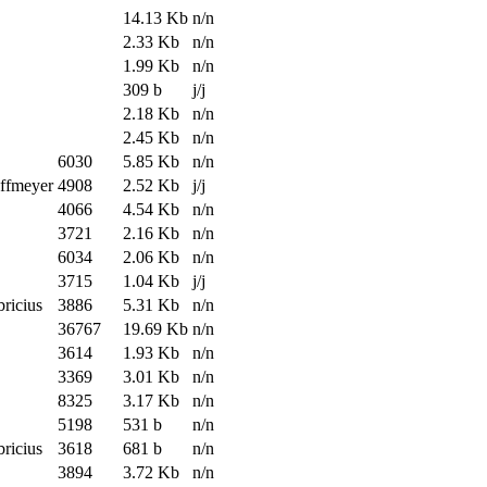
14.13 Kb
n/n
2.33 Kb
n/n
1.99 Kb
n/n
309 b
j/j
2.18 Kb
n/n
2.45 Kb
n/n
6030
5.85 Kb
n/n
offmeyer
4908
2.52 Kb
j/j
4066
4.54 Kb
n/n
3721
2.16 Kb
n/n
6034
2.06 Kb
n/n
3715
1.04 Kb
j/j
bricius
3886
5.31 Kb
n/n
36767
19.69 Kb
n/n
3614
1.93 Kb
n/n
3369
3.01 Kb
n/n
8325
3.17 Kb
n/n
5198
531 b
n/n
bricius
3618
681 b
n/n
3894
3.72 Kb
n/n