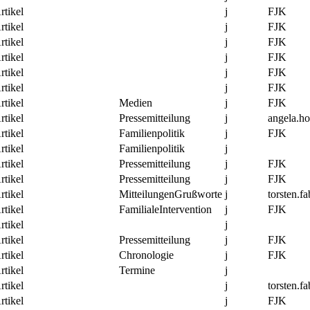
rtikel
j
FJK
rtikel
j
FJK
rtikel
j
FJK
rtikel
j
FJK
rtikel
j
FJK
rtikel
j
FJK
rtikel
Medien
j
FJK
rtikel
Pressemitteilung
j
angela.h
rtikel
Familienpolitik
j
FJK
rtikel
Familienpolitik
j
rtikel
Pressemitteilung
j
FJK
rtikel
Pressemitteilung
j
FJK
rtikel
MitteilungenGrußworte
j
torsten.fa
rtikel
FamilialeIntervention
j
FJK
rtikel
j
rtikel
Pressemitteilung
j
FJK
rtikel
Chronologie
j
FJK
rtikel
Termine
j
rtikel
j
torsten.fa
rtikel
j
FJK