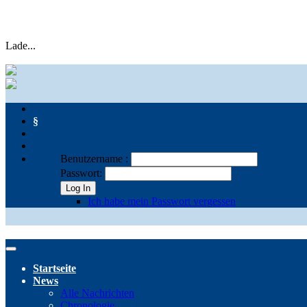
Lade...
§
Benutzername :
Passwort:
Log In
Ich habe mein Passwort vergessen
Startseite
News
Alle Nachrichten
Chronologie