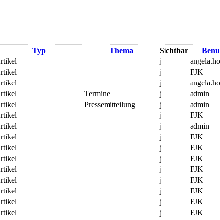
Typ
Thema
Sichtbar
Benu
rtikel
j
angela.h
rtikel
j
FJK
rtikel
j
angela.h
rtikel
Termine
j
admin
rtikel
Pressemitteilung
j
admin
rtikel
j
FJK
rtikel
j
admin
rtikel
j
FJK
rtikel
j
FJK
rtikel
j
FJK
rtikel
j
FJK
rtikel
j
FJK
rtikel
j
FJK
rtikel
j
FJK
rtikel
j
FJK