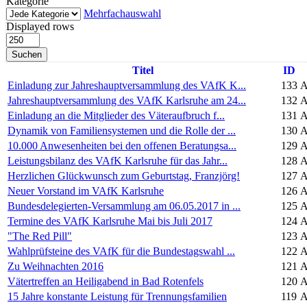
Kategorie
Mehrfachauswahl
Displayed rows
Suchen
Titel
ID
Einladung zur Jahreshauptversammlung des VAfK K...
133
A
Jahreshauptversammlung des VAfK Karlsruhe am 24...
132
A
Einladung an die Mitglieder des Väteraufbruch f...
131
A
Dynamik von Familiensystemen und die Rolle der ...
130
A
10.000 Anwesenheiten bei den offenen Beratungsa...
129
A
Leistungsbilanz des VAfK Karlsruhe für das Jahr...
128
A
Herzlichen Glückwunsch zum Geburtstag, Franzjörg!
127
A
Neuer Vorstand im VAfK Karlsruhe
126
A
Bundesdelegierten-Versammlung am 06.05.2017 in ...
125
A
Termine des VAfK Karlsruhe Mai bis Juli 2017
124
A
"The Red Pill"
123
A
Wahlprüfsteine des VAfK für die Bundestagswahl ...
122
A
Zu Weihnachten 2016
121
A
Vätertreffen an Heiligabend in Bad Rotenfels
120
A
15 Jahre konstante Leistung für Trennungsfamilien
119
A