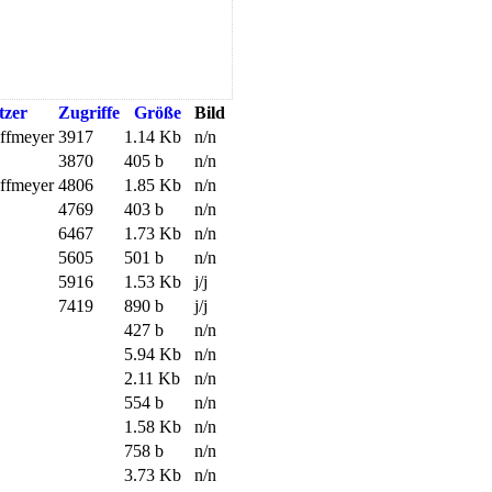
tzer
Zugriffe
Größe
Bild
offmeyer
3917
1.14 Kb
n/n
3870
405 b
n/n
offmeyer
4806
1.85 Kb
n/n
4769
403 b
n/n
6467
1.73 Kb
n/n
5605
501 b
n/n
5916
1.53 Kb
j/j
7419
890 b
j/j
427 b
n/n
5.94 Kb
n/n
2.11 Kb
n/n
554 b
n/n
1.58 Kb
n/n
758 b
n/n
3.73 Kb
n/n