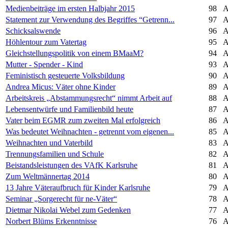
Medienbeiträge im ersten Halbjahr 2015
98
A
Statement zur Verwendung des Begriffes “Getrenn...
97
A
Schicksalswende
96
A
Höhlentour zum Vatertag
95
A
Gleichstellungspolitik von einem BMaaM?
94
A
Mutter - Spender - Kind
93
A
Feministisch gesteuerte Volksbildung
90
A
Andrea Micus: Väter ohne Kinder
89
A
Arbeitskreis „Abstammungsrecht“ nimmt Arbeit auf
88
A
Lebensentwürfe und Familienbild heute
87
A
Vater beim EGMR zum zweiten Mal erfolgreich
86
A
Was bedeutet Weihnachten - getrennt vom eigenen...
85
A
Weihnachten und Vaterbild
83
A
Trennungsfamilien und Schule
82
A
Beistandsleistungen des VAfK Karlsruhe
81
A
Zum Weltmännertag 2014
80
A
13 Jahre Väteraufbruch für Kinder Karlsruhe
79
A
Seminar „Sorgerecht für ne-Väter“
78
A
Dietmar Nikolai Webel zum Gedenken
77
A
Norbert Blüms Erkenntnisse
76
A