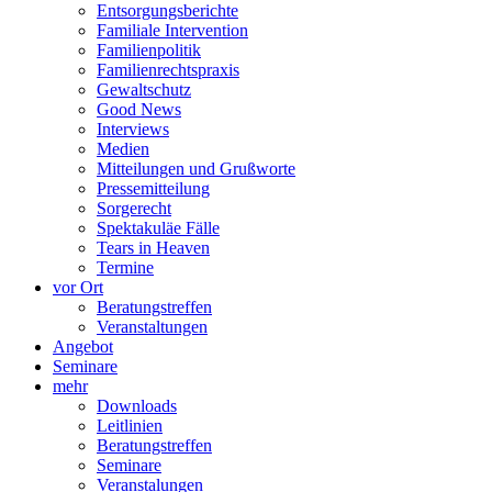
Entsorgungsberichte
Familiale Intervention
Familienpolitik
Familienrechtspraxis
Gewaltschutz
Good News
Interviews
Medien
Mitteilungen und Grußworte
Pressemitteilung
Sorgerecht
Spektakuläe Fälle
Tears in Heaven
Termine
vor Ort
Beratungstreffen
Veranstaltungen
Angebot
Seminare
mehr
Downloads
Leitlinien
Beratungstreffen
Seminare
Veranstalungen