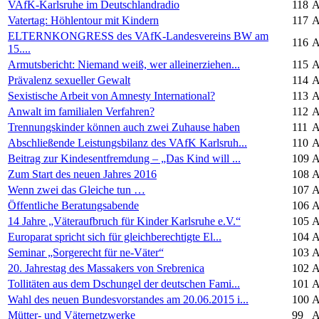
VAfK-Karlsruhe im Deutschlandradio
118
A
Vatertag: Höhlentour mit Kindern
117
A
ELTERNKONGRESS des VAfK-Landesvereins BW am
116
A
15....
Armutsbericht: Niemand weiß, wer alleinerziehen...
115
A
Prävalenz sexueller Gewalt
114
A
Sexistische Arbeit von Amnesty International?
113
A
Anwalt im familialen Verfahren?
112
A
Trennungskinder können auch zwei Zuhause haben
111
A
Abschließende Leistungsbilanz des VAfK Karlsruh...
110
A
Beitrag zur Kindesentfremdung – „Das Kind will ...
109
A
Zum Start des neuen Jahres 2016
108
A
Wenn zwei das Gleiche tun …
107
A
Öffentliche Beratungsabende
106
A
14 Jahre „Väteraufbruch für Kinder Karlsruhe e.V.“
105
A
Europarat spricht sich für gleichberechtigte El...
104
A
Seminar „Sorgerecht für ne-Väter“
103
A
20. Jahrestag des Massakers von Srebrenica
102
A
Tollitäten aus dem Dschungel der deutschen Fami...
101
A
Wahl des neuen Bundesvorstandes am 20.06.2015 i...
100
A
Mütter- und Väternetzwerke
99
A