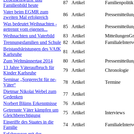
87
Artikel
Familienpolitik
Familienbild heute
Vater beim EGMR zum
86
Artikel
Pressemitteilun
zweiten Mal erfolgreich
Was bedeutet Weihnachten -
85
Artikel
Pressemitteilun
getrennt vom eigenen...
Weihnachten und Vaterbild
83
Artikel
MitteilungenG
Trennungsfamilien und Schule
82
Artikel
FamilialeInterv
Beistandsleistungen des VAfK
81
Artikel
Karlsruhe
Zum Weltmännertag 2014
80
Artikel
Pressemitteilun
13 Jahre Väteraufbruch für
79
Artikel
Chronologie
Kinder Karlsruhe
Seminar „Sorgerecht für ne-
78
Artikel
Termine
Väter“
Dietmar Nikolai Webel zum
77
Artikel
Gedenken
Norbert Blüms Erkenntnisse
76
Artikel
Getrennte Väter kämpfen um
75
Artikel
Interviews
Gleichberechtigung
Eingriffe des Staates in die
74
Artikel
FamilialeInterv
Familie
Erfahrungen mit der