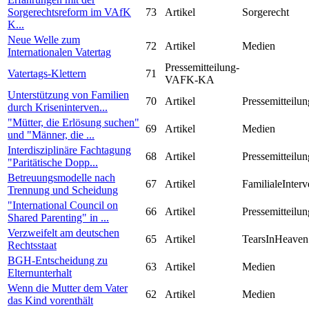
Sorgerechtsreform im VAfK
73
Artikel
Sorgerecht
K...
Neue Welle zum
72
Artikel
Medien
Internationalen Vatertag
Pressemitteilung-
Vatertags-Klettern
71
VAFK-KA
Unterstützung von Familien
70
Artikel
Pressemitteilun
durch Kriseninterven...
"Mütter, die Erlösung suchen"
69
Artikel
Medien
und "Männer, die ...
Interdisziplinäre Fachtagung
68
Artikel
Pressemitteilun
"Paritätische Dopp...
Betreuungsmodelle nach
67
Artikel
FamilialeInterv
Trennung und Scheidung
"International Council on
66
Artikel
Pressemitteilun
Shared Parenting" in ...
Verzweifelt am deutschen
65
Artikel
TearsInHeaven
Rechtsstaat
BGH-Entscheidung zu
63
Artikel
Medien
Elternunterhalt
Wenn die Mutter dem Vater
62
Artikel
Medien
das Kind vorenthält