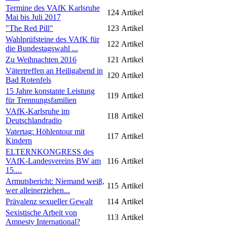
Termine des VAfK Karlsruhe
124
Artikel
Mai bis Juli 2017
"The Red Pill"
123
Artikel
Wahlprüfsteine des VAfK für
122
Artikel
die Bundestagswahl ...
Zu Weihnachten 2016
121
Artikel
Vätertreffen an Heiligabend in
120
Artikel
Bad Rotenfels
15 Jahre konstante Leistung
119
Artikel
für Trennungsfamilien
VAfK-Karlsruhe im
118
Artikel
Deutschlandradio
Vatertag: Höhlentour mit
117
Artikel
Kindern
ELTERNKONGRESS des
VAfK-Landesvereins BW am
116
Artikel
15....
Armutsbericht: Niemand weiß,
115
Artikel
wer alleinerziehen...
Prävalenz sexueller Gewalt
114
Artikel
Sexistische Arbeit von
113
Artikel
Amnesty International?