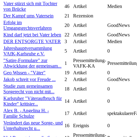
Vater stürzt sich mit Tochter
46
Artikel
Medien
von Brücke
Der Kampf ums Vatersein
21
Rezension
Erfolg im
20
Artikel
GoodNews
Umgangsrechtsverfahren
Kind darf jetzt bei Vater leben
22
Artikel
GoodNews
DER ENTSORGTE VATER
3
Artikel
Medien
Jahreshauptversammlung
5
Artikel
0
VAfK-Karlsruhe e.V.
"Satire-Formulare" zur
Pressemitteilung-
1
Pressemitteilun
Abwicklung der gemeinsam...
VAFK-KA
Geo Wissen - "Väter"
19
Artikel
0
Jakob schreit vor Freude ...
2
Artikel
GoodNews
Studie zum gemeinsamen
18
Artikel
0
Sorgerecht von nicht mit...
Karlsruher "Väteraufbruch für
14
Artikel
0
Kinder" kritisier...
Alex B. - Angelina H. -
17
Artikel
spektakulaereF
Familie Schulze
Verändert das neue Sorge- und
16
Ereignis
0
Unterhaltsrecht u...
Pressemitteilung-