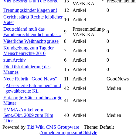
Viel Besorgnis um die Sorge
13
Pressemitteilun
VAFK-KA
Trennungskinder klagen an!
12
Artikel
0
Gericht stärkt Rechte leiblicher
10
Artikel
Väter
Deutschland muß das
Pressemitteilung-
9
0
Familienrecht endlich umfas...
VAFK-KA
Väterliche Weihnachtsgrüsse
8
Artikel
0
Kundgebung zum Tag der
7
Artikel
0
Menschenrechte 2010
zum Archiv
6
Artikel
0
Die Diskriminierung des
15
Artikel
0
Mannes
Neue Rubrik "Good News"
11
Artikel
GoodNews
„Abservierte Patriarchen“ und
42
Artikel
Medien
„gewaltbereite Ki...
Ent-sorgte Väter und be-sorgte
41
Artikel
Mütter
EMMA-Artikel vom
Sept./Okt. 2009 zum Film
40
Artikel
Medien
"Der ...
Powered by
Tiki Wiki CMS Groupware
| Theme: Default
:
Anmelden
Impressum
Oldstyle