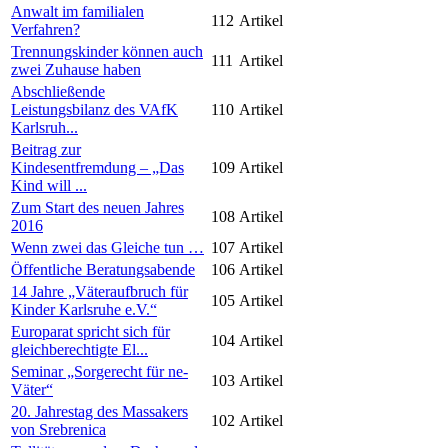
Anwalt im familialen
112
Artikel
Verfahren?
Trennungskinder können auch
111
Artikel
zwei Zuhause haben
Abschließende
Leistungsbilanz des VAfK
110
Artikel
Karlsruh...
Beitrag zur
Kindesentfremdung – „Das
109
Artikel
Kind will ...
Zum Start des neuen Jahres
108
Artikel
2016
Wenn zwei das Gleiche tun …
107
Artikel
Öffentliche Beratungsabende
106
Artikel
14 Jahre „Väteraufbruch für
105
Artikel
Kinder Karlsruhe e.V.“
Europarat spricht sich für
104
Artikel
gleichberechtigte El...
Seminar „Sorgerecht für ne-
103
Artikel
Väter“
20. Jahrestag des Massakers
102
Artikel
von Srebrenica