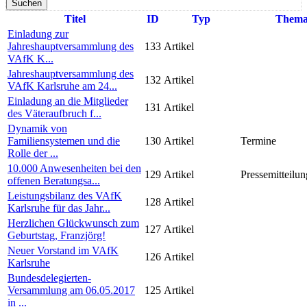
Suchen
Titel
ID
Typ
Them
Einladung zur
Jahreshauptversammlung des
133
Artikel
VAfK K...
Jahreshauptversammlung des
132
Artikel
VAfK Karlsruhe am 24...
Einladung an die Mitglieder
131
Artikel
des Väteraufbruch f...
Dynamik von
Familiensystemen und die
130
Artikel
Termine
Rolle der ...
10.000 Anwesenheiten bei den
129
Artikel
Pressemitteilun
offenen Beratungsa...
Leistungsbilanz des VAfK
128
Artikel
Karlsruhe für das Jahr...
Herzlichen Glückwunsch zum
127
Artikel
Geburtstag, Franzjörg!
Neuer Vorstand im VAfK
126
Artikel
Karlsruhe
Bundesdelegierten-
Versammlung am 06.05.2017
125
Artikel
in ...