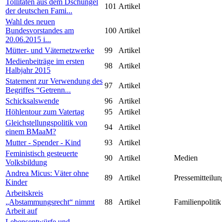
Tollitäten aus dem Dschungel
101
Artikel
der deutschen Fami...
Wahl des neuen
Bundesvorstandes am
100
Artikel
20.06.2015 i...
Mütter- und Väternetzwerke
99
Artikel
Medienbeiträge im ersten
98
Artikel
Halbjahr 2015
Statement zur Verwendung des
97
Artikel
Begriffes “Getrenn...
Schicksalswende
96
Artikel
Höhlentour zum Vatertag
95
Artikel
Gleichstellungspolitik von
94
Artikel
einem BMaaM?
Mutter - Spender - Kind
93
Artikel
Feministisch gesteuerte
90
Artikel
Medien
Volksbildung
Andrea Micus: Väter ohne
89
Artikel
Pressemitteilun
Kinder
Arbeitskreis
„Abstammungsrecht“ nimmt
88
Artikel
Familienpolitik
Arbeit auf
Lebensentwürfe und