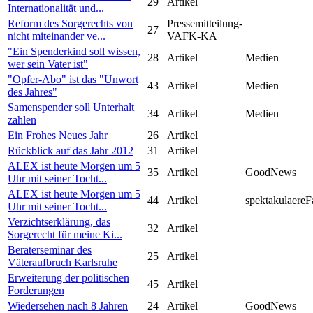
29
Artikel
Internationalität und...
Reform des Sorgerechts von
Pressemitteilung-
27
nicht miteinander ve...
VAFK-KA
"Ein Spenderkind soll wissen,
28
Artikel
Medien
wer sein Vater ist"
"Opfer-Abo" ist das "Unwort
43
Artikel
Medien
des Jahres"
Samenspender soll Unterhalt
34
Artikel
Medien
zahlen
Ein Frohes Neues Jahr
26
Artikel
Rückblick auf das Jahr 2012
31
Artikel
ALEX ist heute Morgen um 5
35
Artikel
GoodNews
Uhr mit seiner Tocht...
ALEX ist heute Morgen um 5
44
Artikel
spektakulaereF
Uhr mit seiner Tocht...
Verzichtserklärung, das
32
Artikel
Sorgerecht für meine Ki...
Beraterseminar des
25
Artikel
Väteraufbruch Karlsruhe
Erweiterung der politischen
45
Artikel
Forderungen
Wiedersehen nach 8 Jahren
24
Artikel
GoodNews