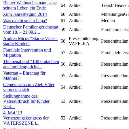
Blauer Weihnachtsmann setzt
64
Artikel
TearsInHeaven
seinem Leben ein Ende
Zum Jahresbeginn 2014
60
Artikel
MitteilungenG
Was macht so ein Papa?
61
Artikel
Medien
Deutscher Familiengerichtstag
59
Artikel
Familienrechts
vom 18. – 21.09.2...
Andrea Micus "Starke Väter -
Pressemitteilung-
58
Pressemitteilun
starke Kinder"
VAFK-KA
Familiale Intervention und
57
Artikel
FamilialeInterv
Migration
Themenabend "100 Gutachten
56
Artikel
Pressemitteilun
aus familiengerichtl...
Vatertag – Ehrentag für
55
Artikel
Pressemitteilun
Männer?
Gemeinsam zum Ziel: Väter
54
Artikel
Pressemitteilun
vernetzen sich
Stellungnahme des
Väteraufbruch für Kinder
53
Artikel
Pressemitteilun
Karl...
4. Mai ´13
Vernetzungskongress der
52
Artikel
Pressemitteilun
VÄTERSZENE i...