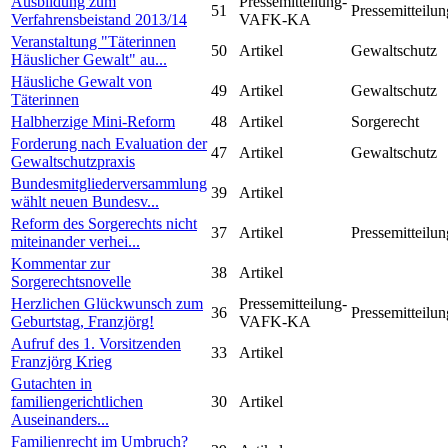
Ausbildung zum
Pressemitteilung-
51
Pressemitteilun
Verfahrensbeistand 2013/14
VAFK-KA
Veranstaltung "Täterinnen
50
Artikel
Gewaltschutz
Häuslicher Gewalt" au...
Häusliche Gewalt von
49
Artikel
Gewaltschutz
Täterinnen
Halbherzige Mini-Reform
48
Artikel
Sorgerecht
Forderung nach Evaluation der
47
Artikel
Gewaltschutz
Gewaltschutzpraxis
Bundesmitgliederversammlung
39
Artikel
wählt neuen Bundesv...
Reform des Sorgerechts nicht
37
Artikel
Pressemitteilun
miteinander verhei...
Kommentar zur
38
Artikel
Sorgerechtsnovelle
Herzlichen Glückwunsch zum
Pressemitteilung-
36
Pressemitteilun
Geburtstag, Franzjörg!
VAFK-KA
Aufruf des 1. Vorsitzenden
33
Artikel
Franzjörg Krieg
Gutachten in
familiengerichtlichen
30
Artikel
Auseinanders...
Familienrecht im Umbruch?