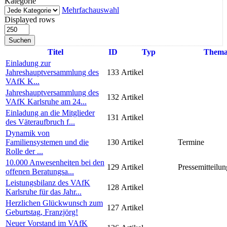
Kategorie
Mehrfachauswahl
Displayed rows
Suchen
Titel
ID
Typ
Them
Einladung zur
Jahreshauptversammlung des
133
Artikel
VAfK K...
Jahreshauptversammlung des
132
Artikel
VAfK Karlsruhe am 24...
Einladung an die Mitglieder
131
Artikel
des Väteraufbruch f...
Dynamik von
Familiensystemen und die
130
Artikel
Termine
Rolle der ...
10.000 Anwesenheiten bei den
129
Artikel
Pressemitteilun
offenen Beratungsa...
Leistungsbilanz des VAfK
128
Artikel
Karlsruhe für das Jahr...
Herzlichen Glückwunsch zum
127
Artikel
Geburtstag, Franzjörg!
Neuer Vorstand im VAfK