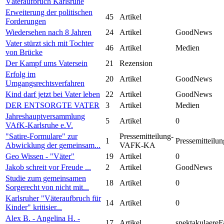
Väteraufbruch Karlsruhe
Erweiterung der politischen
45
Artikel
Forderungen
Wiedersehen nach 8 Jahren
24
Artikel
GoodNews
Vater stürzt sich mit Tochter
46
Artikel
Medien
von Brücke
Der Kampf ums Vatersein
21
Rezension
Erfolg im
20
Artikel
GoodNews
Umgangsrechtsverfahren
Kind darf jetzt bei Vater leben
22
Artikel
GoodNews
DER ENTSORGTE VATER
3
Artikel
Medien
Jahreshauptversammlung
5
Artikel
0
VAfK-Karlsruhe e.V.
"Satire-Formulare" zur
Pressemitteilung-
1
Pressemitteilun
Abwicklung der gemeinsam...
VAFK-KA
Geo Wissen - "Väter"
19
Artikel
0
Jakob schreit vor Freude ...
2
Artikel
GoodNews
Studie zum gemeinsamen
18
Artikel
0
Sorgerecht von nicht mit...
Karlsruher "Väteraufbruch für
14
Artikel
0
Kinder" kritisier...
Alex B. - Angelina H. -
17
Artikel
spektakulaereF