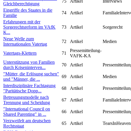
75
Artikel
Interviews
Gleichberechtigung
Eingriffe des Staates in die
74
Artikel
FamilialeInterv
Familie
Erfahrungen mit der
Sorgerechtsreform im VAfK
73
Artikel
Sorgerecht
K...
Neue Welle zum
72
Artikel
Medien
Internationalen Vatertag
Pressemitteilung-
Vatertags-Klettern
71
VAFK-KA
Unterstützung von Familien
70
Artikel
Pressemitteilun
durch Kriseninterven...
"Mütter, die Erlösung suchen"
69
Artikel
Medien
und "Männer, die ...
Interdisziplinäre Fachtagung
68
Artikel
Pressemitteilun
"Paritätische Dopp...
Betreuungsmodelle nach
67
Artikel
FamilialeInterv
Trennung und Scheidung
"International Council on
66
Artikel
Pressemitteilun
Shared Parenting" in ...
Verzweifelt am deutschen
65
Artikel
TearsInHeaven
Rechtsstaat