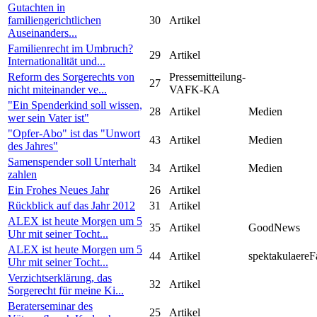
Gutachten in
familiengerichtlichen
30
Artikel
Auseinanders...
Familienrecht im Umbruch?
29
Artikel
Internationalität und...
Reform des Sorgerechts von
Pressemitteilung-
27
nicht miteinander ve...
VAFK-KA
"Ein Spenderkind soll wissen,
28
Artikel
Medien
wer sein Vater ist"
"Opfer-Abo" ist das "Unwort
43
Artikel
Medien
des Jahres"
Samenspender soll Unterhalt
34
Artikel
Medien
zahlen
Ein Frohes Neues Jahr
26
Artikel
Rückblick auf das Jahr 2012
31
Artikel
ALEX ist heute Morgen um 5
35
Artikel
GoodNews
Uhr mit seiner Tocht...
ALEX ist heute Morgen um 5
44
Artikel
spektakulaereF
Uhr mit seiner Tocht...
Verzichtserklärung, das
32
Artikel
Sorgerecht für meine Ki...
Beraterseminar des
25
Artikel