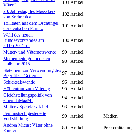
103
Artikel
Väter“
20. Jahrestag des Massakers
102
Artikel
von Srebrenica
Tollitäten aus dem Dschungel
101
Artikel
der deutschen Fami...
Wahl des neuen
Bundesvorstandes am
100
Artikel
20.06.2015 i...
Mütter- und Väternetzwerke
99
Artikel
Medienbeiträge im ersten
98
Artikel
Halbjahr 2015
Statement zur Verwendung des
97
Artikel
Begriffes “Getrenn...
Schicksalswende
96
Artikel
Höhlentour zum Vatertag
95
Artikel
Gleichstellungspolitik von
94
Artikel
einem BMaaM?
Mutter - Spender - Kind
93
Artikel
Feministisch gesteuerte
90
Artikel
Medien
Volksbildung
Andrea Micus: Väter ohne
89
Artikel
Pressemitteilun
Kinder