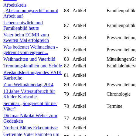
Arbeitskreis
„Abstammungsrecht“ nimmt
88
Artikel
Familienpolitik
Arbeit auf
Lebensentwürfe und
87
Artikel
Familienpolitik
Familienbild heute
Vater beim EGMR zum
86
Artikel
Pressemitteilun
zweiten Mal erfolgreich
Was bedeutet Weihnachten -
85
Artikel
Pressemitteilun
getrennt vom eigenen...
Weihnachten und Vaterbild
83
Artikel
MitteilungenG
Trennungsfamilien und Schule
82
Artikel
FamilialeInterv
Beistandsleistungen des VAfK
81
Artikel
Karlsruhe
Zum Weltmännertag 2014
80
Artikel
Pressemitteilun
13 Jahre Väteraufbruch für
79
Artikel
Chronologie
Kinder Karlsruhe
Seminar „Sorgerecht für ne-
78
Artikel
Termine
Väter“
Dietmar Nikolai Webel zum
77
Artikel
Gedenken
Norbert Blüms Erkenntnisse
76
Artikel
Getrennte Väter kämpfen um