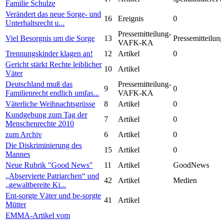
Familie Schulze
Verändert das neue Sorge- und
16
Ereignis
0
Unterhaltsrecht u...
Pressemitteilung-
Viel Besorgnis um die Sorge
13
Pressemitteilun
VAFK-KA
Trennungskinder klagen an!
12
Artikel
0
Gericht stärkt Rechte leiblicher
10
Artikel
Väter
Deutschland muß das
Pressemitteilung-
9
0
Familienrecht endlich umfas...
VAFK-KA
Väterliche Weihnachtsgrüsse
8
Artikel
0
Kundgebung zum Tag der
7
Artikel
0
Menschenrechte 2010
zum Archiv
6
Artikel
0
Die Diskriminierung des
15
Artikel
0
Mannes
Neue Rubrik "Good News"
11
Artikel
GoodNews
„Abservierte Patriarchen“ und
42
Artikel
Medien
„gewaltbereite Ki...
Ent-sorgte Väter und be-sorgte
41
Artikel
Mütter
EMMA-Artikel vom