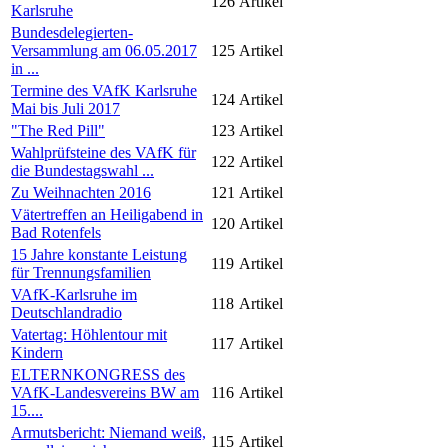
126
Artikel
Karlsruhe
Bundesdelegierten-
Versammlung am 06.05.2017
125
Artikel
in ...
Termine des VAfK Karlsruhe
124
Artikel
Mai bis Juli 2017
"The Red Pill"
123
Artikel
Wahlprüfsteine des VAfK für
122
Artikel
die Bundestagswahl ...
Zu Weihnachten 2016
121
Artikel
Vätertreffen an Heiligabend in
120
Artikel
Bad Rotenfels
15 Jahre konstante Leistung
119
Artikel
für Trennungsfamilien
VAfK-Karlsruhe im
118
Artikel
Deutschlandradio
Vatertag: Höhlentour mit
117
Artikel
Kindern
ELTERNKONGRESS des
VAfK-Landesvereins BW am
116
Artikel
15....
Armutsbericht: Niemand weiß,
115
Artikel