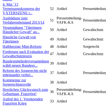
4. Mai ´13
Vernetzungskongress der
52
Artikel
Pressemitteilun
VÄTERSZENE i...
Ausbildung zum
Pressemitteilung-
51
Pressemitteilun
Verfahrensbeistand 2013/14
VAFK-KA
Veranstaltung "Täterinnen
50
Artikel
Gewaltschutz
Häuslicher Gewalt" au...
Häusliche Gewalt von
49
Artikel
Gewaltschutz
Täterinnen
Halbherzige Mini-Reform
48
Artikel
Sorgerecht
Forderung nach Evaluation der
47
Artikel
Gewaltschutz
Gewaltschutzpraxis
Bundesmitgliederversammlung
39
Artikel
wählt neuen Bundesv...
Reform des Sorgerechts nicht
37
Artikel
Pressemitteilun
miteinander verhei...
Kommentar zur
38
Artikel
Sorgerechtsnovelle
Herzlichen Glückwunsch zum
Pressemitteilung-
36
Pressemitteilun
Geburtstag, Franzjörg!
VAFK-KA
Aufruf des 1. Vorsitzenden
33
Artikel
Franzjörg Krieg