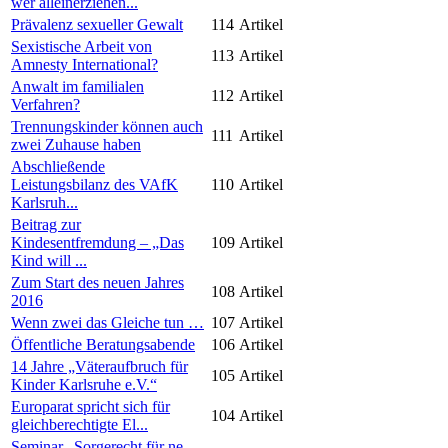
wer alleinerziehen...
Prävalenz sexueller Gewalt
114
Artikel
Sexistische Arbeit von
113
Artikel
Amnesty International?
Anwalt im familialen
112
Artikel
Verfahren?
Trennungskinder können auch
111
Artikel
zwei Zuhause haben
Abschließende
Leistungsbilanz des VAfK
110
Artikel
Karlsruh...
Beitrag zur
Kindesentfremdung – „Das
109
Artikel
Kind will ...
Zum Start des neuen Jahres
108
Artikel
2016
Wenn zwei das Gleiche tun …
107
Artikel
Öffentliche Beratungsabende
106
Artikel
14 Jahre „Väteraufbruch für
105
Artikel
Kinder Karlsruhe e.V.“
Europarat spricht sich für
104
Artikel
gleichberechtigte El...
Seminar „Sorgerecht für ne-