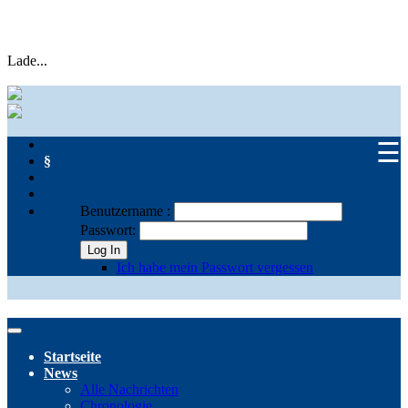
Lade...
☰
§
Benutzername :
Passwort:
Log In
Ich habe mein Passwort vergessen
Startseite
News
Alle Nachrichten
Chronologie