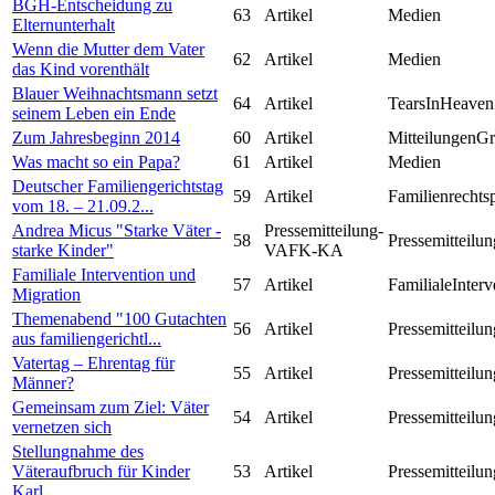
BGH-Entscheidung zu
63
Artikel
Medien
Elternunterhalt
Wenn die Mutter dem Vater
62
Artikel
Medien
das Kind vorenthält
Blauer Weihnachtsmann setzt
64
Artikel
TearsInHeaven
seinem Leben ein Ende
Zum Jahresbeginn 2014
60
Artikel
MitteilungenG
Was macht so ein Papa?
61
Artikel
Medien
Deutscher Familiengerichtstag
59
Artikel
Familienrechts
vom 18. – 21.09.2...
Andrea Micus "Starke Väter -
Pressemitteilung-
58
Pressemitteilun
starke Kinder"
VAFK-KA
Familiale Intervention und
57
Artikel
FamilialeInterv
Migration
Themenabend "100 Gutachten
56
Artikel
Pressemitteilun
aus familiengerichtl...
Vatertag – Ehrentag für
55
Artikel
Pressemitteilun
Männer?
Gemeinsam zum Ziel: Väter
54
Artikel
Pressemitteilun
vernetzen sich
Stellungnahme des
Väteraufbruch für Kinder
53
Artikel
Pressemitteilun
Karl...