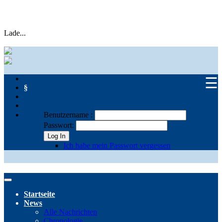
Lade...
☰
§
Benutzername :
Passwort:
Log In
Ich habe mein Passwort vergessen
Startseite
News
Alle Nachrichten
Chronologie