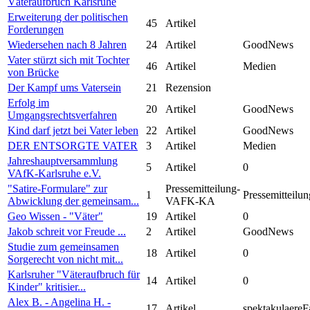
Väteraufbruch Karlsruhe
Erweiterung der politischen
45
Artikel
Forderungen
Wiedersehen nach 8 Jahren
24
Artikel
GoodNews
Vater stürzt sich mit Tochter
46
Artikel
Medien
von Brücke
Der Kampf ums Vatersein
21
Rezension
Erfolg im
20
Artikel
GoodNews
Umgangsrechtsverfahren
Kind darf jetzt bei Vater leben
22
Artikel
GoodNews
DER ENTSORGTE VATER
3
Artikel
Medien
Jahreshauptversammlung
5
Artikel
0
VAfK-Karlsruhe e.V.
"Satire-Formulare" zur
Pressemitteilung-
1
Pressemitteilun
Abwicklung der gemeinsam...
VAFK-KA
Geo Wissen - "Väter"
19
Artikel
0
Jakob schreit vor Freude ...
2
Artikel
GoodNews
Studie zum gemeinsamen
18
Artikel
0
Sorgerecht von nicht mit...
Karlsruher "Väteraufbruch für
14
Artikel
0
Kinder" kritisier...
Alex B. - Angelina H. -
17
Artikel
spektakulaereF