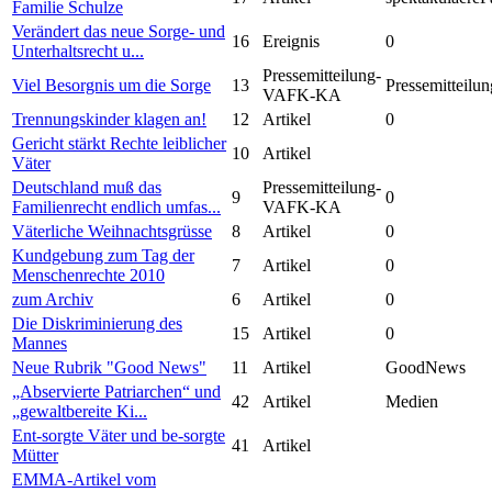
Familie Schulze
Verändert das neue Sorge- und
16
Ereignis
0
Unterhaltsrecht u...
Pressemitteilung-
Viel Besorgnis um die Sorge
13
Pressemitteilun
VAFK-KA
Trennungskinder klagen an!
12
Artikel
0
Gericht stärkt Rechte leiblicher
10
Artikel
Väter
Deutschland muß das
Pressemitteilung-
9
0
Familienrecht endlich umfas...
VAFK-KA
Väterliche Weihnachtsgrüsse
8
Artikel
0
Kundgebung zum Tag der
7
Artikel
0
Menschenrechte 2010
zum Archiv
6
Artikel
0
Die Diskriminierung des
15
Artikel
0
Mannes
Neue Rubrik "Good News"
11
Artikel
GoodNews
„Abservierte Patriarchen“ und
42
Artikel
Medien
„gewaltbereite Ki...
Ent-sorgte Väter und be-sorgte
41
Artikel
Mütter
EMMA-Artikel vom