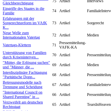
75
Artikel
Interviews
Gleichberechtigung
Eingriffe des Staates in die
74
Artikel
FamilialeInterv
Familie
Erfahrungen mit der
Sorgerechtsreform im VAfK
73
Artikel
Sorgerecht
K...
Neue Welle zum
72
Artikel
Medien
Internationalen Vatertag
Pressemitteilung-
Vatertags-Klettern
71
VAFK-KA
Unterstützung von Familien
70
Artikel
Pressemitteilun
durch Kriseninterven...
"Mütter, die Erlösung suchen"
69
Artikel
Medien
und "Männer, die ...
Interdisziplinäre Fachtagung
68
Artikel
Pressemitteilun
"Paritätische Dopp...
Betreuungsmodelle nach
67
Artikel
FamilialeInterv
Trennung und Scheidung
"International Council on
66
Artikel
Pressemitteilun
Shared Parenting" in ...
Verzweifelt am deutschen
65
Artikel
TearsInHeaven
Rechtsstaat