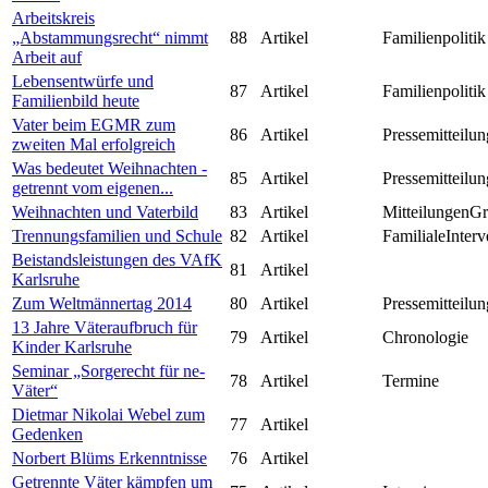
Arbeitskreis
„Abstammungsrecht“ nimmt
88
Artikel
Familienpolitik
Arbeit auf
Lebensentwürfe und
87
Artikel
Familienpolitik
Familienbild heute
Vater beim EGMR zum
86
Artikel
Pressemitteilun
zweiten Mal erfolgreich
Was bedeutet Weihnachten -
85
Artikel
Pressemitteilun
getrennt vom eigenen...
Weihnachten und Vaterbild
83
Artikel
MitteilungenG
Trennungsfamilien und Schule
82
Artikel
FamilialeInterv
Beistandsleistungen des VAfK
81
Artikel
Karlsruhe
Zum Weltmännertag 2014
80
Artikel
Pressemitteilun
13 Jahre Väteraufbruch für
79
Artikel
Chronologie
Kinder Karlsruhe
Seminar „Sorgerecht für ne-
78
Artikel
Termine
Väter“
Dietmar Nikolai Webel zum
77
Artikel
Gedenken
Norbert Blüms Erkenntnisse
76
Artikel
Getrennte Väter kämpfen um