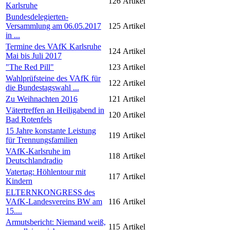
126
Artikel
Karlsruhe
Bundesdelegierten-
Versammlung am 06.05.2017
125
Artikel
in ...
Termine des VAfK Karlsruhe
124
Artikel
Mai bis Juli 2017
"The Red Pill"
123
Artikel
Wahlprüfsteine des VAfK für
122
Artikel
die Bundestagswahl ...
Zu Weihnachten 2016
121
Artikel
Vätertreffen an Heiligabend in
120
Artikel
Bad Rotenfels
15 Jahre konstante Leistung
119
Artikel
für Trennungsfamilien
VAfK-Karlsruhe im
118
Artikel
Deutschlandradio
Vatertag: Höhlentour mit
117
Artikel
Kindern
ELTERNKONGRESS des
VAfK-Landesvereins BW am
116
Artikel
15....
Armutsbericht: Niemand weiß,
115
Artikel