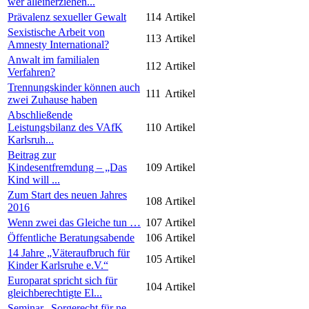
wer alleinerziehen...
Prävalenz sexueller Gewalt
114
Artikel
Sexistische Arbeit von
113
Artikel
Amnesty International?
Anwalt im familialen
112
Artikel
Verfahren?
Trennungskinder können auch
111
Artikel
zwei Zuhause haben
Abschließende
Leistungsbilanz des VAfK
110
Artikel
Karlsruh...
Beitrag zur
Kindesentfremdung – „Das
109
Artikel
Kind will ...
Zum Start des neuen Jahres
108
Artikel
2016
Wenn zwei das Gleiche tun …
107
Artikel
Öffentliche Beratungsabende
106
Artikel
14 Jahre „Väteraufbruch für
105
Artikel
Kinder Karlsruhe e.V.“
Europarat spricht sich für
104
Artikel
gleichberechtigte El...
Seminar „Sorgerecht für ne-