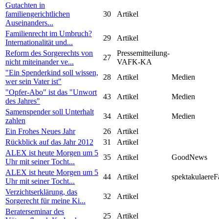
Gutachten in
familiengerichtlichen
30
Artikel
Auseinanders...
Familienrecht im Umbruch?
29
Artikel
Internationalität und...
Reform des Sorgerechts von
Pressemitteilung-
27
nicht miteinander ve...
VAFK-KA
"Ein Spenderkind soll wissen,
28
Artikel
Medien
wer sein Vater ist"
"Opfer-Abo" ist das "Unwort
43
Artikel
Medien
des Jahres"
Samenspender soll Unterhalt
34
Artikel
Medien
zahlen
Ein Frohes Neues Jahr
26
Artikel
Rückblick auf das Jahr 2012
31
Artikel
ALEX ist heute Morgen um 5
35
Artikel
GoodNews
Uhr mit seiner Tocht...
ALEX ist heute Morgen um 5
44
Artikel
spektakulaereF
Uhr mit seiner Tocht...
Verzichtserklärung, das
32
Artikel
Sorgerecht für meine Ki...
Beraterseminar des
25
Artikel