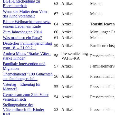
BGH-Entscheidung zu
63
Artikel
Medien
Elternunterhalt
Wenn die Mutter dem Vater
62
Artikel
Medien
das Kind vorenthält
Blauer Weihnachtsmann setzt
64
Artikel
TearsInHeaven
seinem Leben ein Ende
Zum Jahresbeginn 2014
60
Artikel
MitteilungenG
Was macht so ein Papa?
61
Artikel
Medien
Deutscher Familiengerichtstag
59
Artikel
Familienrechts
vom 18. – 21.09.2...
Andrea Micus "Starke Väter -
Pressemitteilung-
58
Pressemitteilun
starke Kinder"
VAFK-KA
Familiale Intervention und
57
Artikel
FamilialeInterv
Migration
Themenabend "100 Gutachten
56
Artikel
Pressemitteilun
aus familiengerichtl...
Vatertag – Ehrentag für
55
Artikel
Pressemitteilun
Männer?
Gemeinsam zum Ziel: Väter
54
Artikel
Pressemitteilun
vernetzen sich
Stellungnahme des
Väteraufbruch für Kinder
53
Artikel
Pressemitteilun
Karl...