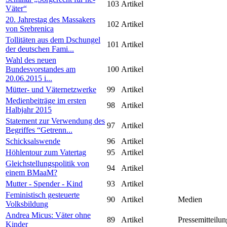
103
Artikel
Väter“
20. Jahrestag des Massakers
102
Artikel
von Srebrenica
Tollitäten aus dem Dschungel
101
Artikel
der deutschen Fami...
Wahl des neuen
Bundesvorstandes am
100
Artikel
20.06.2015 i...
Mütter- und Väternetzwerke
99
Artikel
Medienbeiträge im ersten
98
Artikel
Halbjahr 2015
Statement zur Verwendung des
97
Artikel
Begriffes “Getrenn...
Schicksalswende
96
Artikel
Höhlentour zum Vatertag
95
Artikel
Gleichstellungspolitik von
94
Artikel
einem BMaaM?
Mutter - Spender - Kind
93
Artikel
Feministisch gesteuerte
90
Artikel
Medien
Volksbildung
Andrea Micus: Väter ohne
89
Artikel
Pressemitteilun
Kinder