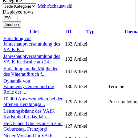
Kategorie
Mehrfachauswahl
Displayed rows
Suchen
Titel
ID
Typ
Them
Einladung zur
Jahreshauptversammlung des
133
Artikel
VAfK K...
Jahreshauptversammlung des
132
Artikel
VAfK Karlsruhe am 24...
Einladung an die Mitglieder
131
Artikel
des Väteraufbruch f...
Dynamik von
Familiensystemen und die
130
Artikel
Termine
Rolle der ...
10.000 Anwesenheiten bei den
129
Artikel
Pressemitteilun
offenen Beratungsa...
Leistungsbilanz des VAfK
128
Artikel
Karlsruhe für das Jahr...
Herzlichen Glückwunsch zum
127
Artikel
Geburtstag, Franzjörg!
Neuer Vorstand im VAfK