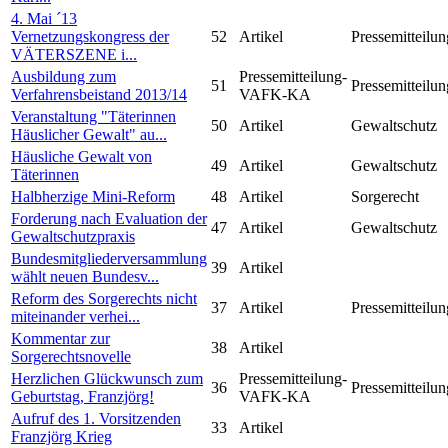
4. Mai ´13
Vernetzungskongress der
52
Artikel
Pressemitteilun
VÄTERSZENE i...
Ausbildung zum
Pressemitteilung-
51
Pressemitteilun
Verfahrensbeistand 2013/14
VAFK-KA
Veranstaltung "Täterinnen
50
Artikel
Gewaltschutz
Häuslicher Gewalt" au...
Häusliche Gewalt von
49
Artikel
Gewaltschutz
Täterinnen
Halbherzige Mini-Reform
48
Artikel
Sorgerecht
Forderung nach Evaluation der
47
Artikel
Gewaltschutz
Gewaltschutzpraxis
Bundesmitgliederversammlung
39
Artikel
wählt neuen Bundesv...
Reform des Sorgerechts nicht
37
Artikel
Pressemitteilun
miteinander verhei...
Kommentar zur
38
Artikel
Sorgerechtsnovelle
Herzlichen Glückwunsch zum
Pressemitteilung-
36
Pressemitteilun
Geburtstag, Franzjörg!
VAFK-KA
Aufruf des 1. Vorsitzenden
33
Artikel
Franzjörg Krieg