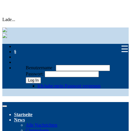
Lade...
☰
§
Benutzername :
Passwort:
Log In
Ich habe mein Passwort vergessen
Startseite
News
Alle Nachrichten
Chronologie