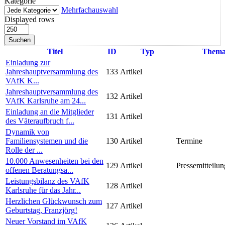
Kategorie
Mehrfachauswahl
Displayed rows
Suchen
Titel
ID
Typ
Them
Einladung zur
Jahreshauptversammlung des
133
Artikel
VAfK K...
Jahreshauptversammlung des
132
Artikel
VAfK Karlsruhe am 24...
Einladung an die Mitglieder
131
Artikel
des Väteraufbruch f...
Dynamik von
Familiensystemen und die
130
Artikel
Termine
Rolle der ...
10.000 Anwesenheiten bei den
129
Artikel
Pressemitteilun
offenen Beratungsa...
Leistungsbilanz des VAfK
128
Artikel
Karlsruhe für das Jahr...
Herzlichen Glückwunsch zum
127
Artikel
Geburtstag, Franzjörg!
Neuer Vorstand im VAfK