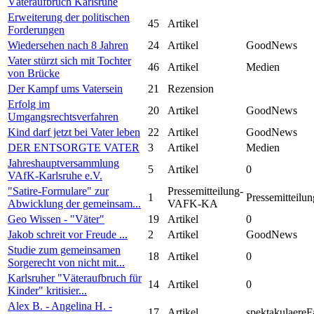
Väteraufbruch Karlsruhe
Erweiterung der politischen
45
Artikel
Forderungen
Wiedersehen nach 8 Jahren
24
Artikel
GoodNews
Vater stürzt sich mit Tochter
46
Artikel
Medien
von Brücke
Der Kampf ums Vatersein
21
Rezension
Erfolg im
20
Artikel
GoodNews
Umgangsrechtsverfahren
Kind darf jetzt bei Vater leben
22
Artikel
GoodNews
DER ENTSORGTE VATER
3
Artikel
Medien
Jahreshauptversammlung
5
Artikel
0
VAfK-Karlsruhe e.V.
"Satire-Formulare" zur
Pressemitteilung-
1
Pressemitteilun
Abwicklung der gemeinsam...
VAFK-KA
Geo Wissen - "Väter"
19
Artikel
0
Jakob schreit vor Freude ...
2
Artikel
GoodNews
Studie zum gemeinsamen
18
Artikel
0
Sorgerecht von nicht mit...
Karlsruher "Väteraufbruch für
14
Artikel
0
Kinder" kritisier...
Alex B. - Angelina H. -
17
Artikel
spektakulaereF