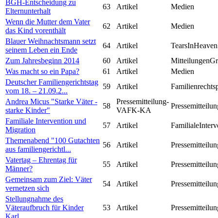
BGH-Entscheidung zu
63
Artikel
Medien
Elternunterhalt
Wenn die Mutter dem Vater
62
Artikel
Medien
das Kind vorenthält
Blauer Weihnachtsmann setzt
64
Artikel
TearsInHeaven
seinem Leben ein Ende
Zum Jahresbeginn 2014
60
Artikel
MitteilungenG
Was macht so ein Papa?
61
Artikel
Medien
Deutscher Familiengerichtstag
59
Artikel
Familienrechts
vom 18. – 21.09.2...
Andrea Micus "Starke Väter -
Pressemitteilung-
58
Pressemitteilun
starke Kinder"
VAFK-KA
Familiale Intervention und
57
Artikel
FamilialeInterv
Migration
Themenabend "100 Gutachten
56
Artikel
Pressemitteilun
aus familiengerichtl...
Vatertag – Ehrentag für
55
Artikel
Pressemitteilun
Männer?
Gemeinsam zum Ziel: Väter
54
Artikel
Pressemitteilun
vernetzen sich
Stellungnahme des
Väteraufbruch für Kinder
53
Artikel
Pressemitteilun
Karl...