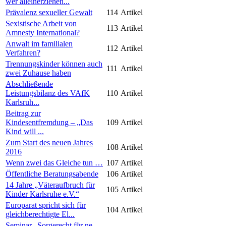
wer alleinerziehen...
Prävalenz sexueller Gewalt
114
Artikel
Sexistische Arbeit von
113
Artikel
Amnesty International?
Anwalt im familialen
112
Artikel
Verfahren?
Trennungskinder können auch
111
Artikel
zwei Zuhause haben
Abschließende
Leistungsbilanz des VAfK
110
Artikel
Karlsruh...
Beitrag zur
Kindesentfremdung – „Das
109
Artikel
Kind will ...
Zum Start des neuen Jahres
108
Artikel
2016
Wenn zwei das Gleiche tun …
107
Artikel
Öffentliche Beratungsabende
106
Artikel
14 Jahre „Väteraufbruch für
105
Artikel
Kinder Karlsruhe e.V.“
Europarat spricht sich für
104
Artikel
gleichberechtigte El...
Seminar „Sorgerecht für ne-