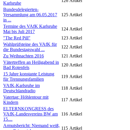
126
Artikel
Karlsruhe
Bundesdelegierten-
Versammlung am 06.05.2017
125
Artikel
in ...
Termine des VAfK Karlsruhe
124
Artikel
Mai bis Juli 2017
"The Red Pill"
123
Artikel
Wahlprüfsteine des VAfK für
122
Artikel
die Bundestagswahl ...
Zu Weihnachten 2016
121
Artikel
Vätertreffen an Heiligabend in
120
Artikel
Bad Rotenfels
15 Jahre konstante Leistung
119
Artikel
für Trennungsfamilien
VAfK-Karlsruhe im
118
Artikel
Deutschlandradio
Vatertag: Höhlentour mit
117
Artikel
Kindern
ELTERNKONGRESS des
VAfK-Landesvereins BW am
116
Artikel
15....
Armutsbericht: Niemand weiß,
115
Artikel