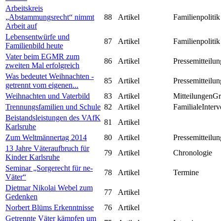
Arbeitskreis
„Abstammungsrecht“ nimmt
88
Artikel
Familienpolitik
Arbeit auf
Lebensentwürfe und
87
Artikel
Familienpolitik
Familienbild heute
Vater beim EGMR zum
86
Artikel
Pressemitteilun
zweiten Mal erfolgreich
Was bedeutet Weihnachten -
85
Artikel
Pressemitteilun
getrennt vom eigenen...
Weihnachten und Vaterbild
83
Artikel
MitteilungenG
Trennungsfamilien und Schule
82
Artikel
FamilialeInterv
Beistandsleistungen des VAfK
81
Artikel
Karlsruhe
Zum Weltmännertag 2014
80
Artikel
Pressemitteilun
13 Jahre Väteraufbruch für
79
Artikel
Chronologie
Kinder Karlsruhe
Seminar „Sorgerecht für ne-
78
Artikel
Termine
Väter“
Dietmar Nikolai Webel zum
77
Artikel
Gedenken
Norbert Blüms Erkenntnisse
76
Artikel
Getrennte Väter kämpfen um