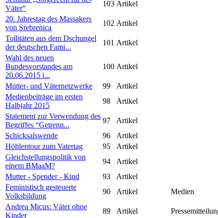
103
Artikel
Väter“
20. Jahrestag des Massakers
102
Artikel
von Srebrenica
Tollitäten aus dem Dschungel
101
Artikel
der deutschen Fami...
Wahl des neuen
Bundesvorstandes am
100
Artikel
20.06.2015 i...
Mütter- und Väternetzwerke
99
Artikel
Medienbeiträge im ersten
98
Artikel
Halbjahr 2015
Statement zur Verwendung des
97
Artikel
Begriffes “Getrenn...
Schicksalswende
96
Artikel
Höhlentour zum Vatertag
95
Artikel
Gleichstellungspolitik von
94
Artikel
einem BMaaM?
Mutter - Spender - Kind
93
Artikel
Feministisch gesteuerte
90
Artikel
Medien
Volksbildung
Andrea Micus: Väter ohne
89
Artikel
Pressemitteilun
Kinder