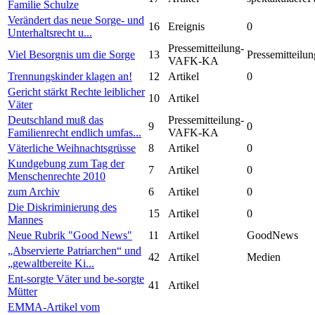
Familie Schulze
Verändert das neue Sorge- und
16
Ereignis
0
Unterhaltsrecht u...
Pressemitteilung-
Viel Besorgnis um die Sorge
13
Pressemitteilun
VAFK-KA
Trennungskinder klagen an!
12
Artikel
0
Gericht stärkt Rechte leiblicher
10
Artikel
Väter
Deutschland muß das
Pressemitteilung-
9
0
Familienrecht endlich umfas...
VAFK-KA
Väterliche Weihnachtsgrüsse
8
Artikel
0
Kundgebung zum Tag der
7
Artikel
0
Menschenrechte 2010
zum Archiv
6
Artikel
0
Die Diskriminierung des
15
Artikel
0
Mannes
Neue Rubrik "Good News"
11
Artikel
GoodNews
„Abservierte Patriarchen“ und
42
Artikel
Medien
„gewaltbereite Ki...
Ent-sorgte Väter und be-sorgte
41
Artikel
Mütter
EMMA-Artikel vom