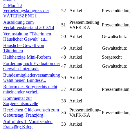
4. Mai ´13
Vernetzungskongress der
52
Artikel
Pressemitteilun
VÄTERSZENE i...
Ausbildung zum
Pressemitteilung-
51
Pressemitteilun
Verfahrensbeistand 2013/14
VAFK-KA
Veranstaltung "Täterinnen
50
Artikel
Gewaltschutz
Häuslicher Gewalt" au...
Häusliche Gewalt von
49
Artikel
Gewaltschutz
Täterinnen
Halbherzige Mini-Reform
48
Artikel
Sorgerecht
Forderung nach Evaluation der
47
Artikel
Gewaltschutz
Gewaltschutzpraxis
Bundesmitgliederversammlung
39
Artikel
wählt neuen Bundesv...
Reform des Sorgerechts nicht
37
Artikel
Pressemitteilun
miteinander verhei...
Kommentar zur
38
Artikel
Sorgerechtsnovelle
Herzlichen Glückwunsch zum
Pressemitteilung-
36
Pressemitteilun
Geburtstag, Franzjörg!
VAFK-KA
Aufruf des 1. Vorsitzenden
33
Artikel
Franzjörg Krieg