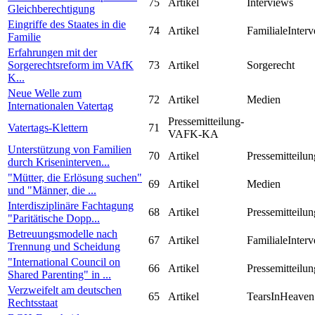
75
Artikel
Interviews
Gleichberechtigung
Eingriffe des Staates in die
74
Artikel
FamilialeInterv
Familie
Erfahrungen mit der
Sorgerechtsreform im VAfK
73
Artikel
Sorgerecht
K...
Neue Welle zum
72
Artikel
Medien
Internationalen Vatertag
Pressemitteilung-
Vatertags-Klettern
71
VAFK-KA
Unterstützung von Familien
70
Artikel
Pressemitteilun
durch Kriseninterven...
"Mütter, die Erlösung suchen"
69
Artikel
Medien
und "Männer, die ...
Interdisziplinäre Fachtagung
68
Artikel
Pressemitteilun
"Paritätische Dopp...
Betreuungsmodelle nach
67
Artikel
FamilialeInterv
Trennung und Scheidung
"International Council on
66
Artikel
Pressemitteilun
Shared Parenting" in ...
Verzweifelt am deutschen
65
Artikel
TearsInHeaven
Rechtsstaat