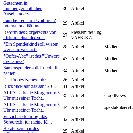
Gutachten in
familiengerichtlichen
30
Artikel
Auseinanders...
Familienrecht im Umbruch?
29
Artikel
Internationalität und...
Reform des Sorgerechts von
Pressemitteilung-
27
nicht miteinander ve...
VAFK-KA
"Ein Spenderkind soll wissen,
28
Artikel
Medien
wer sein Vater ist"
"Opfer-Abo" ist das "Unwort
43
Artikel
Medien
des Jahres"
Samenspender soll Unterhalt
34
Artikel
Medien
zahlen
Ein Frohes Neues Jahr
26
Artikel
Rückblick auf das Jahr 2012
31
Artikel
ALEX ist heute Morgen um 5
35
Artikel
GoodNews
Uhr mit seiner Tocht...
ALEX ist heute Morgen um 5
44
Artikel
spektakulaereF
Uhr mit seiner Tocht...
Verzichtserklärung, das
32
Artikel
Sorgerecht für meine Ki...
Beraterseminar des
25
Artikel