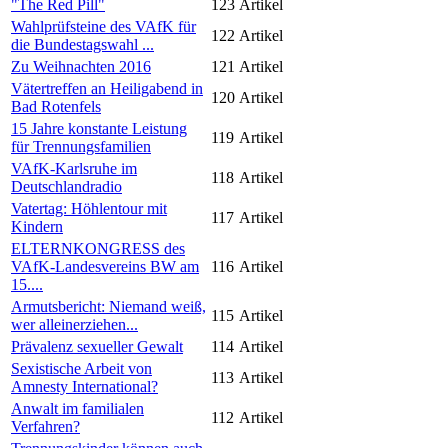
"The Red Pill"
123
Artikel
Wahlprüfsteine des VAfK für
122
Artikel
die Bundestagswahl ...
Zu Weihnachten 2016
121
Artikel
Vätertreffen an Heiligabend in
120
Artikel
Bad Rotenfels
15 Jahre konstante Leistung
119
Artikel
für Trennungsfamilien
VAfK-Karlsruhe im
118
Artikel
Deutschlandradio
Vatertag: Höhlentour mit
117
Artikel
Kindern
ELTERNKONGRESS des
VAfK-Landesvereins BW am
116
Artikel
15....
Armutsbericht: Niemand weiß,
115
Artikel
wer alleinerziehen...
Prävalenz sexueller Gewalt
114
Artikel
Sexistische Arbeit von
113
Artikel
Amnesty International?
Anwalt im familialen
112
Artikel
Verfahren?