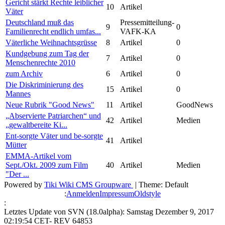
Gericht stärkt Rechte leiblicher
10
Artikel
Väter
Deutschland muß das
Pressemitteilung-
9
0
Familienrecht endlich umfas...
VAFK-KA
Väterliche Weihnachtsgrüsse
8
Artikel
0
Kundgebung zum Tag der
7
Artikel
0
Menschenrechte 2010
zum Archiv
6
Artikel
0
Die Diskriminierung des
15
Artikel
0
Mannes
Neue Rubrik "Good News"
11
Artikel
GoodNews
„Abservierte Patriarchen“ und
42
Artikel
Medien
„gewaltbereite Ki...
Ent-sorgte Väter und be-sorgte
41
Artikel
Mütter
EMMA-Artikel vom
Sept./Okt. 2009 zum Film
40
Artikel
Medien
"Der ...
Powered by
Tiki Wiki CMS Groupware
| Theme: Default
:
Anmelden
Impressum
Oldstyle
:
Letztes Update von SVN (18.0alpha): Samstag Dezember 9, 2017
02:19:54 CET- REV 64853