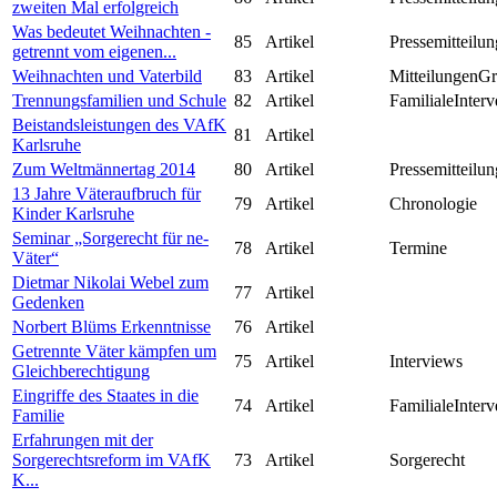
zweiten Mal erfolgreich
Was bedeutet Weihnachten -
85
Artikel
Pressemitteilun
getrennt vom eigenen...
Weihnachten und Vaterbild
83
Artikel
MitteilungenG
Trennungsfamilien und Schule
82
Artikel
FamilialeInterv
Beistandsleistungen des VAfK
81
Artikel
Karlsruhe
Zum Weltmännertag 2014
80
Artikel
Pressemitteilun
13 Jahre Väteraufbruch für
79
Artikel
Chronologie
Kinder Karlsruhe
Seminar „Sorgerecht für ne-
78
Artikel
Termine
Väter“
Dietmar Nikolai Webel zum
77
Artikel
Gedenken
Norbert Blüms Erkenntnisse
76
Artikel
Getrennte Väter kämpfen um
75
Artikel
Interviews
Gleichberechtigung
Eingriffe des Staates in die
74
Artikel
FamilialeInterv
Familie
Erfahrungen mit der
Sorgerechtsreform im VAfK
73
Artikel
Sorgerecht
K...