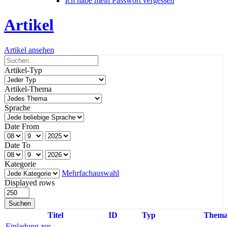
Ich habe mein Passwort vergessen
Artikel
Artikel ansehen
Artikel-Typ
Artikel-Thema
Sprache
Date From
Date To
Kategorie
Mehrfachauswahl
Displayed rows
Suchen
Titel
ID
Typ
Them
Einladung zur