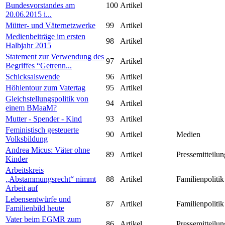
Bundesvorstandes am
100
Artikel
20.06.2015 i...
Mütter- und Väternetzwerke
99
Artikel
Medienbeiträge im ersten
98
Artikel
Halbjahr 2015
Statement zur Verwendung des
97
Artikel
Begriffes “Getrenn...
Schicksalswende
96
Artikel
Höhlentour zum Vatertag
95
Artikel
Gleichstellungspolitik von
94
Artikel
einem BMaaM?
Mutter - Spender - Kind
93
Artikel
Feministisch gesteuerte
90
Artikel
Medien
Volksbildung
Andrea Micus: Väter ohne
89
Artikel
Pressemitteilun
Kinder
Arbeitskreis
„Abstammungsrecht“ nimmt
88
Artikel
Familienpolitik
Arbeit auf
Lebensentwürfe und
87
Artikel
Familienpolitik
Familienbild heute
Vater beim EGMR zum
86
Artikel
Pressemitteilun