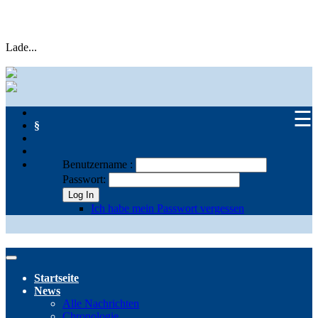
Lade...
☰
§
Benutzername :
Passwort:
Log In
Ich habe mein Passwort vergessen
Startseite
News
Alle Nachrichten
Chronologie