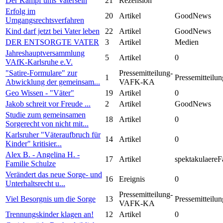
Der Kampf ums Vatersein
21
Rezension
Erfolg im
20
Artikel
GoodNews
Umgangsrechtsverfahren
Kind darf jetzt bei Vater leben
22
Artikel
GoodNews
DER ENTSORGTE VATER
3
Artikel
Medien
Jahreshauptversammlung
5
Artikel
0
VAfK-Karlsruhe e.V.
"Satire-Formulare" zur
Pressemitteilung-
1
Pressemitteilun
Abwicklung der gemeinsam...
VAFK-KA
Geo Wissen - "Väter"
19
Artikel
0
Jakob schreit vor Freude ...
2
Artikel
GoodNews
Studie zum gemeinsamen
18
Artikel
0
Sorgerecht von nicht mit...
Karlsruher "Väteraufbruch für
14
Artikel
0
Kinder" kritisier...
Alex B. - Angelina H. -
17
Artikel
spektakulaereF
Familie Schulze
Verändert das neue Sorge- und
16
Ereignis
0
Unterhaltsrecht u...
Pressemitteilung-
Viel Besorgnis um die Sorge
13
Pressemitteilun
VAFK-KA
Trennungskinder klagen an!
12
Artikel
0