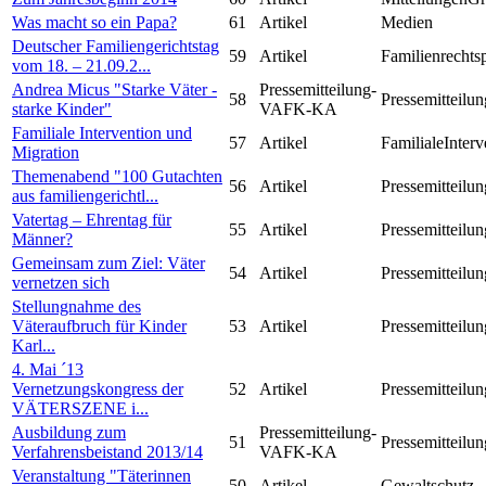
Was macht so ein Papa?
61
Artikel
Medien
Deutscher Familiengerichtstag
59
Artikel
Familienrechts
vom 18. – 21.09.2...
Andrea Micus "Starke Väter -
Pressemitteilung-
58
Pressemitteilun
starke Kinder"
VAFK-KA
Familiale Intervention und
57
Artikel
FamilialeInterv
Migration
Themenabend "100 Gutachten
56
Artikel
Pressemitteilun
aus familiengerichtl...
Vatertag – Ehrentag für
55
Artikel
Pressemitteilun
Männer?
Gemeinsam zum Ziel: Väter
54
Artikel
Pressemitteilun
vernetzen sich
Stellungnahme des
Väteraufbruch für Kinder
53
Artikel
Pressemitteilun
Karl...
4. Mai ´13
Vernetzungskongress der
52
Artikel
Pressemitteilun
VÄTERSZENE i...
Ausbildung zum
Pressemitteilung-
51
Pressemitteilun
Verfahrensbeistand 2013/14
VAFK-KA
Veranstaltung "Täterinnen
50
Artikel
Gewaltschutz