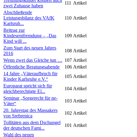
Trennungskinder können auch
111
Artikel
zwei Zuhause haben
Abschließende
Leistungsbilanz des VAfK
110
Artikel
Karlsruh...
Beitrag zur
Kindesentfremdung – „Das
109
Artikel
Kind will ...
Zum Start des neuen Jahres
108
Artikel
2016
Wenn zwei das Gleiche tun …
107
Artikel
Öffentliche Beratungsabende
106
Artikel
14 Jahre „Väteraufbruch für
105
Artikel
Kinder Karlsruhe e.V.“
Europarat spricht sich für
104
Artikel
gleichberechtigte El...
Seminar „Sorgerecht für ne-
103
Artikel
Väter“
20. Jahrestag des Massakers
102
Artikel
von Srebrenica
Tollitäten aus dem Dschungel
101
Artikel
der deutschen Fami...
Wahl des neuen