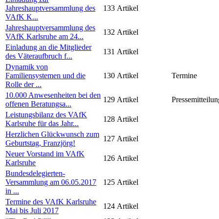
Jahreshauptversammlung des
133
Artikel
VAfK K...
Jahreshauptversammlung des
132
Artikel
VAfK Karlsruhe am 24...
Einladung an die Mitglieder
131
Artikel
des Väteraufbruch f...
Dynamik von
Familiensystemen und die
130
Artikel
Termine
Rolle der ...
10.000 Anwesenheiten bei den
129
Artikel
Pressemitteilun
offenen Beratungsa...
Leistungsbilanz des VAfK
128
Artikel
Karlsruhe für das Jahr...
Herzlichen Glückwunsch zum
127
Artikel
Geburtstag, Franzjörg!
Neuer Vorstand im VAfK
126
Artikel
Karlsruhe
Bundesdelegierten-
Versammlung am 06.05.2017
125
Artikel
in ...
Termine des VAfK Karlsruhe
124
Artikel
Mai bis Juli 2017