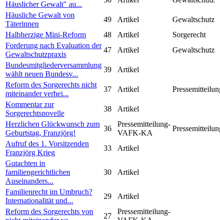
Häuslicher Gewalt" au...
Häusliche Gewalt von
49
Artikel
Gewaltschutz
Täterinnen
Halbherzige Mini-Reform
48
Artikel
Sorgerecht
Forderung nach Evaluation der
47
Artikel
Gewaltschutz
Gewaltschutzpraxis
Bundesmitgliederversammlung
39
Artikel
wählt neuen Bundesv...
Reform des Sorgerechts nicht
37
Artikel
Pressemitteilun
miteinander verhei...
Kommentar zur
38
Artikel
Sorgerechtsnovelle
Herzlichen Glückwunsch zum
Pressemitteilung-
36
Pressemitteilun
Geburtstag, Franzjörg!
VAFK-KA
Aufruf des 1. Vorsitzenden
33
Artikel
Franzjörg Krieg
Gutachten in
familiengerichtlichen
30
Artikel
Auseinanders...
Familienrecht im Umbruch?
29
Artikel
Internationalität und...
Reform des Sorgerechts von
Pressemitteilung-
27