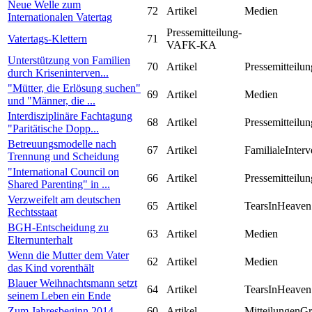
Neue Welle zum
72
Artikel
Medien
Internationalen Vatertag
Pressemitteilung-
Vatertags-Klettern
71
VAFK-KA
Unterstützung von Familien
70
Artikel
Pressemitteilun
durch Kriseninterven...
"Mütter, die Erlösung suchen"
69
Artikel
Medien
und "Männer, die ...
Interdisziplinäre Fachtagung
68
Artikel
Pressemitteilun
"Paritätische Dopp...
Betreuungsmodelle nach
67
Artikel
FamilialeInterv
Trennung und Scheidung
"International Council on
66
Artikel
Pressemitteilun
Shared Parenting" in ...
Verzweifelt am deutschen
65
Artikel
TearsInHeaven
Rechtsstaat
BGH-Entscheidung zu
63
Artikel
Medien
Elternunterhalt
Wenn die Mutter dem Vater
62
Artikel
Medien
das Kind vorenthält
Blauer Weihnachtsmann setzt
64
Artikel
TearsInHeaven
seinem Leben ein Ende
Zum Jahresbeginn 2014
60
Artikel
MitteilungenG