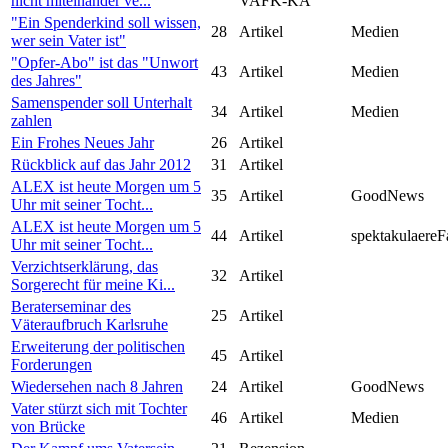
nicht miteinander ve...
VAFK-KA
"Ein Spenderkind soll wissen,
28
Artikel
Medien
wer sein Vater ist"
"Opfer-Abo" ist das "Unwort
43
Artikel
Medien
des Jahres"
Samenspender soll Unterhalt
34
Artikel
Medien
zahlen
Ein Frohes Neues Jahr
26
Artikel
Rückblick auf das Jahr 2012
31
Artikel
ALEX ist heute Morgen um 5
35
Artikel
GoodNews
Uhr mit seiner Tocht...
ALEX ist heute Morgen um 5
44
Artikel
spektakulaereF
Uhr mit seiner Tocht...
Verzichtserklärung, das
32
Artikel
Sorgerecht für meine Ki...
Beraterseminar des
25
Artikel
Väteraufbruch Karlsruhe
Erweiterung der politischen
45
Artikel
Forderungen
Wiedersehen nach 8 Jahren
24
Artikel
GoodNews
Vater stürzt sich mit Tochter
46
Artikel
Medien
von Brücke