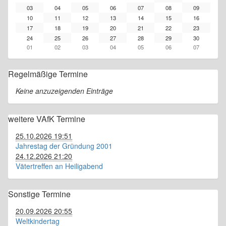
03
04
05
06
07
08
09
10
11
12
13
14
15
16
17
18
19
20
21
22
23
24
25
26
27
28
29
30
01
02
03
04
05
06
07
Regelmäßige Termine
Keine anzuzeigenden Einträge
weitere VAfK Termine
25.10.2026 19:51
Jahrestag der Gründung 2001
24.12.2026 21:20
Vätertreffen an Heiligabend
Sonstige Termine
20.09.2026 20:55
Weltkindertag