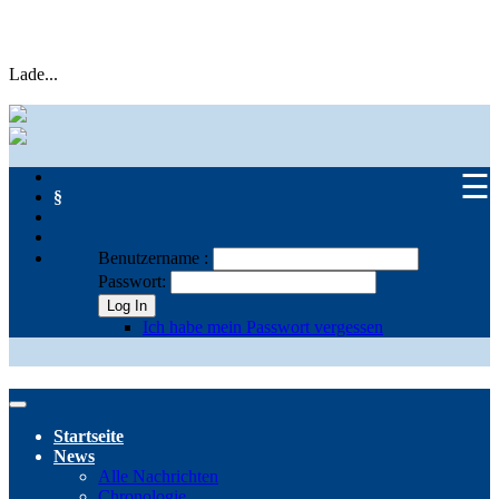
Lade...
☰
§
Benutzername :
Passwort:
Log In
Ich habe mein Passwort vergessen
Startseite
News
Alle Nachrichten
Chronologie