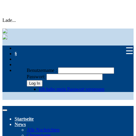
Lade...
☰
§
Benutzername :
Passwort:
Log In
Ich habe mein Passwort vergessen
Startseite
News
Alle Nachrichten
Chronologie