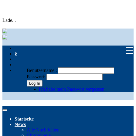
Lade...
☰
§
Benutzername :
Passwort:
Log In
Ich habe mein Passwort vergessen
Startseite
News
Alle Nachrichten
Chronologie