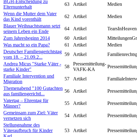
BGH-Entscheidung zu
63
Artikel
Medien
Elternunterhalt
Wenn die Mutter dem Vater
62
Artikel
Medien
das Kind vorenthält
Blauer Weihnachtsmann setzt
64
Artikel
TearsInHeaven
seinem Leben ein Ende
Zum Jahresbeginn 2014
60
Artikel
MitteilungenG
Was macht so ein Papa?
61
Artikel
Medien
Deutscher Familiengerichtstag
59
Artikel
Familienrechts
vom 18. – 21.09.2...
Andrea Micus "Starke Väter -
Pressemitteilung-
58
Pressemitteilun
starke Kinder"
VAFK-KA
Familiale Intervention und
57
Artikel
FamilialeInterv
Migration
Themenabend "100 Gutachten
56
Artikel
Pressemitteilun
aus familiengerichtl...
Vatertag – Ehrentag für
55
Artikel
Pressemitteilun
Männer?
Gemeinsam zum Ziel: Väter
54
Artikel
Pressemitteilun
vernetzen sich
Stellungnahme des
Väteraufbruch für Kinder
53
Artikel
Pressemitteilun
Karl...