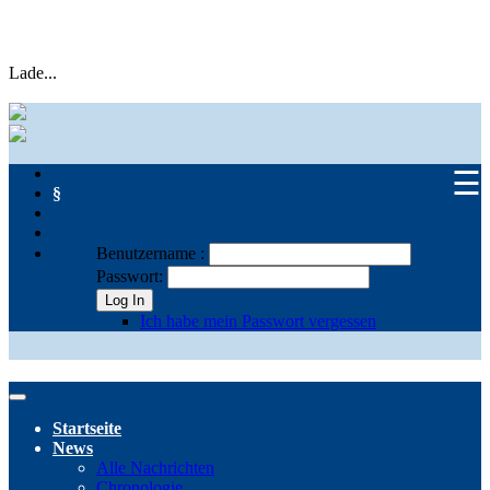
Lade...
☰
§
Benutzername :
Passwort:
Log In
Ich habe mein Passwort vergessen
Startseite
News
Alle Nachrichten
Chronologie