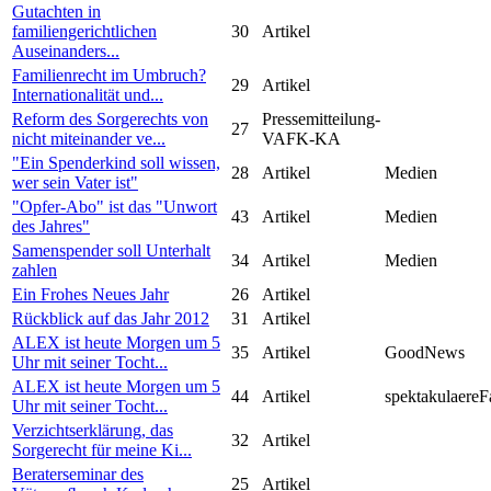
Gutachten in
familiengerichtlichen
30
Artikel
Auseinanders...
Familienrecht im Umbruch?
29
Artikel
Internationalität und...
Reform des Sorgerechts von
Pressemitteilung-
27
nicht miteinander ve...
VAFK-KA
"Ein Spenderkind soll wissen,
28
Artikel
Medien
wer sein Vater ist"
"Opfer-Abo" ist das "Unwort
43
Artikel
Medien
des Jahres"
Samenspender soll Unterhalt
34
Artikel
Medien
zahlen
Ein Frohes Neues Jahr
26
Artikel
Rückblick auf das Jahr 2012
31
Artikel
ALEX ist heute Morgen um 5
35
Artikel
GoodNews
Uhr mit seiner Tocht...
ALEX ist heute Morgen um 5
44
Artikel
spektakulaereF
Uhr mit seiner Tocht...
Verzichtserklärung, das
32
Artikel
Sorgerecht für meine Ki...
Beraterseminar des
25
Artikel