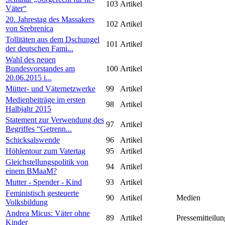
103
Artikel
Väter“
20. Jahrestag des Massakers
102
Artikel
von Srebrenica
Tollitäten aus dem Dschungel
101
Artikel
der deutschen Fami...
Wahl des neuen
Bundesvorstandes am
100
Artikel
20.06.2015 i...
Mütter- und Väternetzwerke
99
Artikel
Medienbeiträge im ersten
98
Artikel
Halbjahr 2015
Statement zur Verwendung des
97
Artikel
Begriffes “Getrenn...
Schicksalswende
96
Artikel
Höhlentour zum Vatertag
95
Artikel
Gleichstellungspolitik von
94
Artikel
einem BMaaM?
Mutter - Spender - Kind
93
Artikel
Feministisch gesteuerte
90
Artikel
Medien
Volksbildung
Andrea Micus: Väter ohne
89
Artikel
Pressemitteilun
Kinder