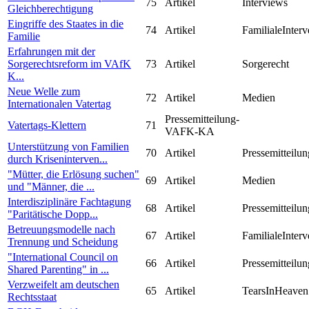
75
Artikel
Interviews
Gleichberechtigung
Eingriffe des Staates in die
74
Artikel
FamilialeInterv
Familie
Erfahrungen mit der
Sorgerechtsreform im VAfK
73
Artikel
Sorgerecht
K...
Neue Welle zum
72
Artikel
Medien
Internationalen Vatertag
Pressemitteilung-
Vatertags-Klettern
71
VAFK-KA
Unterstützung von Familien
70
Artikel
Pressemitteilun
durch Kriseninterven...
"Mütter, die Erlösung suchen"
69
Artikel
Medien
und "Männer, die ...
Interdisziplinäre Fachtagung
68
Artikel
Pressemitteilun
"Paritätische Dopp...
Betreuungsmodelle nach
67
Artikel
FamilialeInterv
Trennung und Scheidung
"International Council on
66
Artikel
Pressemitteilun
Shared Parenting" in ...
Verzweifelt am deutschen
65
Artikel
TearsInHeaven
Rechtsstaat