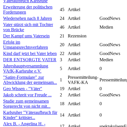
Väteraufbruch Karlsruhe
Erweiterung der politischen
45
Artikel
Forderungen
Wiedersehen nach 8 Jahren
24
Artikel
GoodNews
Vater stürzt sich mit Tochter
46
Artikel
Medien
von Brücke
Der Kampf ums Vatersein
21
Rezension
Erfolg im
20
Artikel
GoodNews
Umgangsrechtsverfahren
Kind darf jetzt bei Vater leben
22
Artikel
GoodNews
DER ENTSORGTE VATER
3
Artikel
Medien
Jahreshauptversammlung
5
Artikel
0
VAfK-Karlsruhe e.V.
"Satire-Formulare" zur
Pressemitteilung-
1
Pressemitteilun
Abwicklung der gemeinsam...
VAFK-KA
Geo Wissen - "Väter"
19
Artikel
0
Jakob schreit vor Freude ...
2
Artikel
GoodNews
Studie zum gemeinsamen
18
Artikel
0
Sorgerecht von nicht mit...
Karlsruher "Väteraufbruch für
14
Artikel
0
Kinder" kritisier...
Alex B. - Angelina H. -
17
Artikel
spektakulaereF