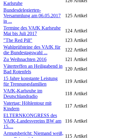
126
Artikel
Karlsruhe
Bundesdelegierten-
Versammlung am 06.05.2017
125
Artikel
in ...
Termine des VAfK Karlsruhe
124
Artikel
Mai bis Juli 2017
"The Red Pill"
123
Artikel
Wahlprüfsteine des VAfK für
122
Artikel
die Bundestagswahl ...
Zu Weihnachten 2016
121
Artikel
Vätertreffen an Heiligabend in
120
Artikel
Bad Rotenfels
15 Jahre konstante Leistung
119
Artikel
für Trennungsfamilien
VAfK-Karlsruhe im
118
Artikel
Deutschlandradio
Vatertag: Höhlentour mit
117
Artikel
Kindern
ELTERNKONGRESS des
VAfK-Landesvereins BW am
116
Artikel
15....
Armutsbericht: Niemand weiß,
115
Artikel