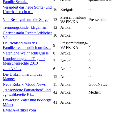
Familie Schulze
Verändert das neue Sorge- und
16
Ereignis
0
Unterhaltsrecht u...
Pressemitteilung-
Viel Besorgnis um die Sorge
13
Pressemitteilun
VAFK-KA
Trennungskinder klagen an!
12
Artikel
0
Gericht stärkt Rechte leiblicher
10
Artikel
Väter
Deutschland muß das
Pressemitteilung-
9
0
Familienrecht endlich umfas...
VAFK-KA
Väterliche Weihnachtsgrüsse
8
Artikel
0
Kundgebung zum Tag der
7
Artikel
0
Menschenrechte 2010
zum Archiv
6
Artikel
0
Die Diskriminierung des
15
Artikel
0
Mannes
Neue Rubrik "Good News"
11
Artikel
GoodNews
„Abservierte Patriarchen“ und
42
Artikel
Medien
„gewaltbereite Ki...
Ent-sorgte Väter und be-sorgte
41
Artikel
Mütter
EMMA-Artikel vom