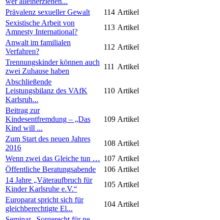
wer alleinerziehen...
Prävalenz sexueller Gewalt
114
Artikel
Sexistische Arbeit von
113
Artikel
Amnesty International?
Anwalt im familialen
112
Artikel
Verfahren?
Trennungskinder können auch
111
Artikel
zwei Zuhause haben
Abschließende
Leistungsbilanz des VAfK
110
Artikel
Karlsruh...
Beitrag zur
Kindesentfremdung – „Das
109
Artikel
Kind will ...
Zum Start des neuen Jahres
108
Artikel
2016
Wenn zwei das Gleiche tun …
107
Artikel
Öffentliche Beratungsabende
106
Artikel
14 Jahre „Väteraufbruch für
105
Artikel
Kinder Karlsruhe e.V.“
Europarat spricht sich für
104
Artikel
gleichberechtigte El...
Seminar „Sorgerecht für ne-