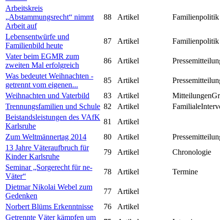
Arbeitskreis
„Abstammungsrecht“ nimmt
88
Artikel
Familienpolitik
Arbeit auf
Lebensentwürfe und
87
Artikel
Familienpolitik
Familienbild heute
Vater beim EGMR zum
86
Artikel
Pressemitteilun
zweiten Mal erfolgreich
Was bedeutet Weihnachten -
85
Artikel
Pressemitteilun
getrennt vom eigenen...
Weihnachten und Vaterbild
83
Artikel
MitteilungenG
Trennungsfamilien und Schule
82
Artikel
FamilialeInterv
Beistandsleistungen des VAfK
81
Artikel
Karlsruhe
Zum Weltmännertag 2014
80
Artikel
Pressemitteilun
13 Jahre Väteraufbruch für
79
Artikel
Chronologie
Kinder Karlsruhe
Seminar „Sorgerecht für ne-
78
Artikel
Termine
Väter“
Dietmar Nikolai Webel zum
77
Artikel
Gedenken
Norbert Blüms Erkenntnisse
76
Artikel
Getrennte Väter kämpfen um