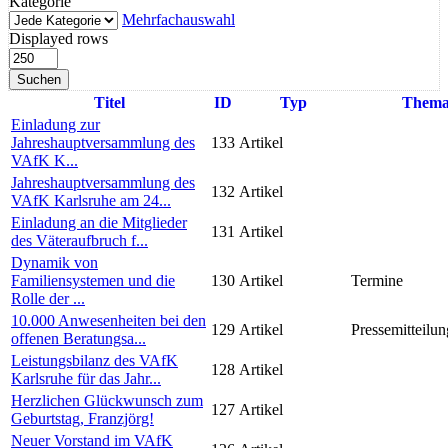
Kategorie
Mehrfachauswahl
Displayed rows
Suchen
Titel
ID
Typ
Them
Einladung zur
Jahreshauptversammlung des
133
Artikel
VAfK K...
Jahreshauptversammlung des
132
Artikel
VAfK Karlsruhe am 24...
Einladung an die Mitglieder
131
Artikel
des Väteraufbruch f...
Dynamik von
Familiensystemen und die
130
Artikel
Termine
Rolle der ...
10.000 Anwesenheiten bei den
129
Artikel
Pressemitteilun
offenen Beratungsa...
Leistungsbilanz des VAfK
128
Artikel
Karlsruhe für das Jahr...
Herzlichen Glückwunsch zum
127
Artikel
Geburtstag, Franzjörg!
Neuer Vorstand im VAfK