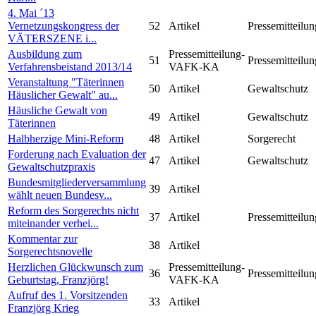
4. Mai ´13
Vernetzungskongress der
52
Artikel
Pressemitteilun
VÄTERSZENE i...
Ausbildung zum
Pressemitteilung-
51
Pressemitteilun
Verfahrensbeistand 2013/14
VAFK-KA
Veranstaltung "Täterinnen
50
Artikel
Gewaltschutz
Häuslicher Gewalt" au...
Häusliche Gewalt von
49
Artikel
Gewaltschutz
Täterinnen
Halbherzige Mini-Reform
48
Artikel
Sorgerecht
Forderung nach Evaluation der
47
Artikel
Gewaltschutz
Gewaltschutzpraxis
Bundesmitgliederversammlung
39
Artikel
wählt neuen Bundesv...
Reform des Sorgerechts nicht
37
Artikel
Pressemitteilun
miteinander verhei...
Kommentar zur
38
Artikel
Sorgerechtsnovelle
Herzlichen Glückwunsch zum
Pressemitteilung-
36
Pressemitteilun
Geburtstag, Franzjörg!
VAFK-KA
Aufruf des 1. Vorsitzenden
33
Artikel
Franzjörg Krieg