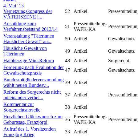
4. Mai ´13
Vernetzungskongress der
52
Artikel
Pressemitteilun
VÄTERSZENE i...
Ausbildung zum
Pressemitteilung-
51
Pressemitteilun
Verfahrensbeistand 2013/14
VAFK-KA
Veranstaltung "Täterinnen
50
Artikel
Gewaltschutz
Häuslicher Gewalt" au...
Häusliche Gewalt von
49
Artikel
Gewaltschutz
Täterinnen
Halbherzige Mini-Reform
48
Artikel
Sorgerecht
Forderung nach Evaluation der
47
Artikel
Gewaltschutz
Gewaltschutzpraxis
Bundesmitgliederversammlung
39
Artikel
wählt neuen Bundesv...
Reform des Sorgerechts nicht
37
Artikel
Pressemitteilun
miteinander verhei...
Kommentar zur
38
Artikel
Sorgerechtsnovelle
Herzlichen Glückwunsch zum
Pressemitteilung-
36
Pressemitteilun
Geburtstag, Franzjörg!
VAFK-KA
Aufruf des 1. Vorsitzenden
33
Artikel
Franzjörg Krieg