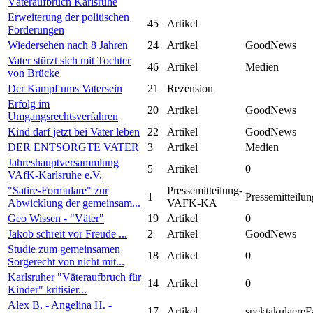
Väteraufbruch Karlsruhe
Erweiterung der politischen
45
Artikel
Forderungen
Wiedersehen nach 8 Jahren
24
Artikel
GoodNews
Vater stürzt sich mit Tochter
46
Artikel
Medien
von Brücke
Der Kampf ums Vatersein
21
Rezension
Erfolg im
20
Artikel
GoodNews
Umgangsrechtsverfahren
Kind darf jetzt bei Vater leben
22
Artikel
GoodNews
DER ENTSORGTE VATER
3
Artikel
Medien
Jahreshauptversammlung
5
Artikel
0
VAfK-Karlsruhe e.V.
"Satire-Formulare" zur
Pressemitteilung-
1
Pressemitteilun
Abwicklung der gemeinsam...
VAFK-KA
Geo Wissen - "Väter"
19
Artikel
0
Jakob schreit vor Freude ...
2
Artikel
GoodNews
Studie zum gemeinsamen
18
Artikel
0
Sorgerecht von nicht mit...
Karlsruher "Väteraufbruch für
14
Artikel
0
Kinder" kritisier...
Alex B. - Angelina H. -
17
Artikel
spektakulaereF