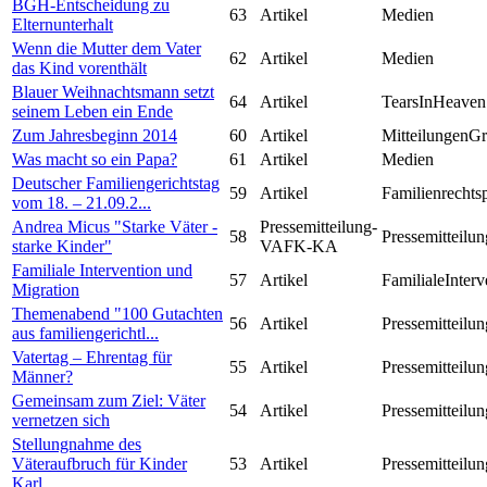
BGH-Entscheidung zu
63
Artikel
Medien
Elternunterhalt
Wenn die Mutter dem Vater
62
Artikel
Medien
das Kind vorenthält
Blauer Weihnachtsmann setzt
64
Artikel
TearsInHeaven
seinem Leben ein Ende
Zum Jahresbeginn 2014
60
Artikel
MitteilungenG
Was macht so ein Papa?
61
Artikel
Medien
Deutscher Familiengerichtstag
59
Artikel
Familienrechts
vom 18. – 21.09.2...
Andrea Micus "Starke Väter -
Pressemitteilung-
58
Pressemitteilun
starke Kinder"
VAFK-KA
Familiale Intervention und
57
Artikel
FamilialeInterv
Migration
Themenabend "100 Gutachten
56
Artikel
Pressemitteilun
aus familiengerichtl...
Vatertag – Ehrentag für
55
Artikel
Pressemitteilun
Männer?
Gemeinsam zum Ziel: Väter
54
Artikel
Pressemitteilun
vernetzen sich
Stellungnahme des
Väteraufbruch für Kinder
53
Artikel
Pressemitteilun
Karl...