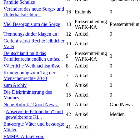
Familie Schulze
Verändert das neue Sorge- und
16
Ereignis
0
Unterhaltsrecht u...
Pressemitteilung-
Viel Besorgnis um die Sorge
13
Pressemitteilun
VAFK-KA
Trennungskinder klagen an!
12
Artikel
0
Gericht stärkt Rechte leiblicher
10
Artikel
Väter
Deutschland muß das
Pressemitteilung-
9
0
Familienrecht endlich umfas...
VAFK-KA
Väterliche Weihnachtsgrüsse
8
Artikel
0
Kundgebung zum Tag der
7
Artikel
0
Menschenrechte 2010
zum Archiv
6
Artikel
0
Die Diskriminierung des
15
Artikel
0
Mannes
Neue Rubrik "Good News"
11
Artikel
GoodNews
„Abservierte Patriarchen“ und
42
Artikel
Medien
„gewaltbereite Ki...
Ent-sorgte Väter und be-sorgte
41
Artikel
Mütter
EMMA-Artikel vom