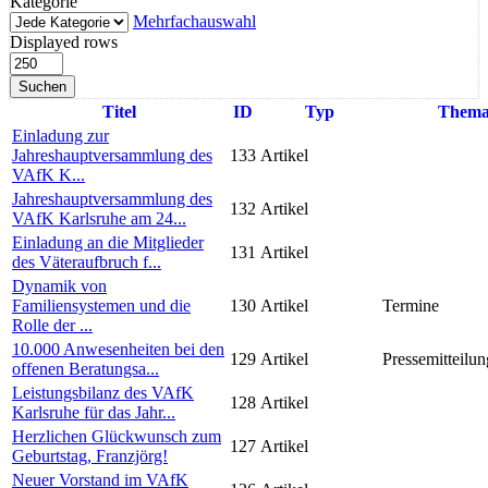
Kategorie
Mehrfachauswahl
Displayed rows
Suchen
Titel
ID
Typ
Them
Einladung zur
Jahreshauptversammlung des
133
Artikel
VAfK K...
Jahreshauptversammlung des
132
Artikel
VAfK Karlsruhe am 24...
Einladung an die Mitglieder
131
Artikel
des Väteraufbruch f...
Dynamik von
Familiensystemen und die
130
Artikel
Termine
Rolle der ...
10.000 Anwesenheiten bei den
129
Artikel
Pressemitteilun
offenen Beratungsa...
Leistungsbilanz des VAfK
128
Artikel
Karlsruhe für das Jahr...
Herzlichen Glückwunsch zum
127
Artikel
Geburtstag, Franzjörg!
Neuer Vorstand im VAfK