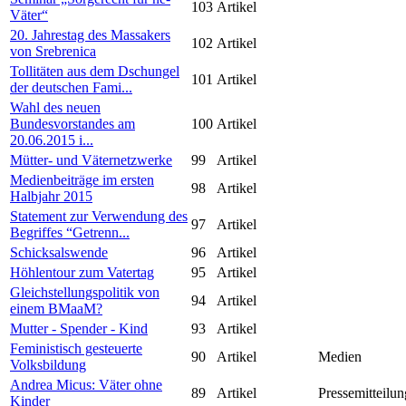
103
Artikel
Väter“
20. Jahrestag des Massakers
102
Artikel
von Srebrenica
Tollitäten aus dem Dschungel
101
Artikel
der deutschen Fami...
Wahl des neuen
Bundesvorstandes am
100
Artikel
20.06.2015 i...
Mütter- und Väternetzwerke
99
Artikel
Medienbeiträge im ersten
98
Artikel
Halbjahr 2015
Statement zur Verwendung des
97
Artikel
Begriffes “Getrenn...
Schicksalswende
96
Artikel
Höhlentour zum Vatertag
95
Artikel
Gleichstellungspolitik von
94
Artikel
einem BMaaM?
Mutter - Spender - Kind
93
Artikel
Feministisch gesteuerte
90
Artikel
Medien
Volksbildung
Andrea Micus: Väter ohne
89
Artikel
Pressemitteilun
Kinder