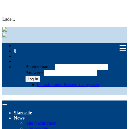
Lade...
☰
§
Benutzername :
Passwort:
Log In
Ich habe mein Passwort vergessen
Startseite
News
Alle Nachrichten
Chronologie