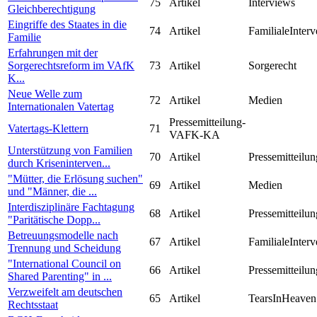
75
Artikel
Interviews
Gleichberechtigung
Eingriffe des Staates in die
74
Artikel
FamilialeInterv
Familie
Erfahrungen mit der
Sorgerechtsreform im VAfK
73
Artikel
Sorgerecht
K...
Neue Welle zum
72
Artikel
Medien
Internationalen Vatertag
Pressemitteilung-
Vatertags-Klettern
71
VAFK-KA
Unterstützung von Familien
70
Artikel
Pressemitteilun
durch Kriseninterven...
"Mütter, die Erlösung suchen"
69
Artikel
Medien
und "Männer, die ...
Interdisziplinäre Fachtagung
68
Artikel
Pressemitteilun
"Paritätische Dopp...
Betreuungsmodelle nach
67
Artikel
FamilialeInterv
Trennung und Scheidung
"International Council on
66
Artikel
Pressemitteilun
Shared Parenting" in ...
Verzweifelt am deutschen
65
Artikel
TearsInHeaven
Rechtsstaat