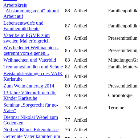
Arbeitskreis
„Abstammungsrecht“ nimmt
88
Artikel
Familienpolitik
Arbeit auf
Lebensentwürfe und
87
Artikel
Familienpolitik
Familienbild heute
Vater beim EGMR zum
86
Artikel
Pressemitteilun
zweiten Mal erfolgreich
Was bedeutet Weihnachten -
85
Artikel
Pressemitteilun
getrennt vom eigenen...
Weihnachten und Vaterbild
83
Artikel
MitteilungenG
Trennungsfamilien und Schule
82
Artikel
FamilialeInterv
Beistandsleistungen des VAfK
81
Artikel
Karlsruhe
Zum Weltmännertag 2014
80
Artikel
Pressemitteilun
13 Jahre Väteraufbruch für
79
Artikel
Chronologie
Kinder Karlsruhe
Seminar „Sorgerecht für ne-
78
Artikel
Termine
Väter“
Dietmar Nikolai Webel zum
77
Artikel
Gedenken
Norbert Blüms Erkenntnisse
76
Artikel
Getrennte Väter kämpfen um