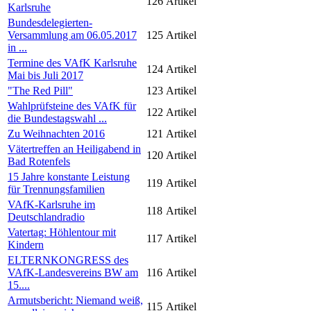
126
Artikel
Karlsruhe
Bundesdelegierten-
Versammlung am 06.05.2017
125
Artikel
in ...
Termine des VAfK Karlsruhe
124
Artikel
Mai bis Juli 2017
"The Red Pill"
123
Artikel
Wahlprüfsteine des VAfK für
122
Artikel
die Bundestagswahl ...
Zu Weihnachten 2016
121
Artikel
Vätertreffen an Heiligabend in
120
Artikel
Bad Rotenfels
15 Jahre konstante Leistung
119
Artikel
für Trennungsfamilien
VAfK-Karlsruhe im
118
Artikel
Deutschlandradio
Vatertag: Höhlentour mit
117
Artikel
Kindern
ELTERNKONGRESS des
VAfK-Landesvereins BW am
116
Artikel
15....
Armutsbericht: Niemand weiß,
115
Artikel