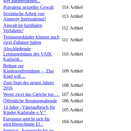
wer alleinerziehen...
Prävalenz sexueller Gewalt
114
Artikel
Sexistische Arbeit von
113
Artikel
Amnesty International?
Anwalt im familialen
112
Artikel
Verfahren?
Trennungskinder können auch
111
Artikel
zwei Zuhause haben
Abschließende
Leistungsbilanz des VAfK
110
Artikel
Karlsruh...
Beitrag zur
Kindesentfremdung – „Das
109
Artikel
Kind will ...
Zum Start des neuen Jahres
108
Artikel
2016
Wenn zwei das Gleiche tun …
107
Artikel
Öffentliche Beratungsabende
106
Artikel
14 Jahre „Väteraufbruch für
105
Artikel
Kinder Karlsruhe e.V.“
Europarat spricht sich für
104
Artikel
gleichberechtigte El...
Seminar „Sorgerecht für ne-