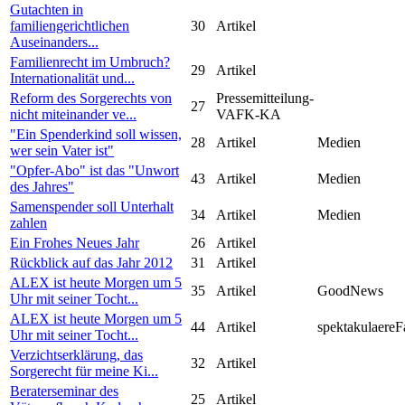
Gutachten in
familiengerichtlichen
30
Artikel
Auseinanders...
Familienrecht im Umbruch?
29
Artikel
Internationalität und...
Reform des Sorgerechts von
Pressemitteilung-
27
nicht miteinander ve...
VAFK-KA
"Ein Spenderkind soll wissen,
28
Artikel
Medien
wer sein Vater ist"
"Opfer-Abo" ist das "Unwort
43
Artikel
Medien
des Jahres"
Samenspender soll Unterhalt
34
Artikel
Medien
zahlen
Ein Frohes Neues Jahr
26
Artikel
Rückblick auf das Jahr 2012
31
Artikel
ALEX ist heute Morgen um 5
35
Artikel
GoodNews
Uhr mit seiner Tocht...
ALEX ist heute Morgen um 5
44
Artikel
spektakulaereF
Uhr mit seiner Tocht...
Verzichtserklärung, das
32
Artikel
Sorgerecht für meine Ki...
Beraterseminar des
25
Artikel