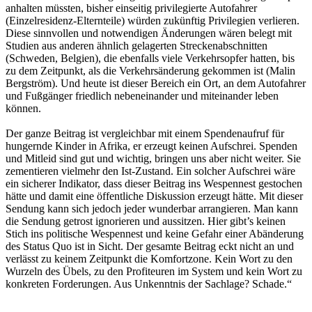
anhalten müssten, bisher einseitig privilegierte Autofahrer
(Einzelresidenz-Elternteile) würden zukünftig Privilegien verlieren.
Diese sinnvollen und notwendigen Änderungen wären belegt mit
Studien aus anderen ähnlich gelagerten Streckenabschnitten
(Schweden, Belgien), die ebenfalls viele Verkehrsopfer hatten, bis
zu dem Zeitpunkt, als die Verkehrsänderung gekommen ist (Malin
Bergström). Und heute ist dieser Bereich ein Ort, an dem Autofahrer
und Fußgänger friedlich nebeneinander und miteinander leben
können.
Der ganze Beitrag ist vergleichbar mit einem Spendenaufruf für
hungernde Kinder in Afrika, er erzeugt keinen Aufschrei. Spenden
und Mitleid sind gut und wichtig, bringen uns aber nicht weiter. Sie
zementieren vielmehr den Ist-Zustand. Ein solcher Aufschrei wäre
ein sicherer Indikator, dass dieser Beitrag ins Wespennest gestochen
hätte und damit eine öffentliche Diskussion erzeugt hätte. Mit dieser
Sendung kann sich jedoch jeder wunderbar arrangieren. Man kann
die Sendung getrost ignorieren und aussitzen. Hier gibt’s keinen
Stich ins politische Wespennest und keine Gefahr einer Abänderung
des Status Quo ist in Sicht. Der gesamte Beitrag eckt nicht an und
verlässt zu keinem Zeitpunkt die Komfortzone. Kein Wort zu den
Wurzeln des Übels, zu den Profiteuren im System und kein Wort zu
konkreten Forderungen. Aus Unkenntnis der Sachlage? Schade.“