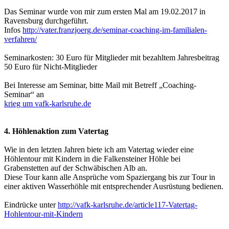
Das Seminar wurde von mir zum ersten Mal am 19.02.2017 in
Ravensburg durchgeführt.
Infos
http://vater.franzjoerg.de/seminar-coaching-im-familialen-
verfahren/
Seminarkosten: 30 Euro für Mitglieder mit bezahltem Jahresbeitrag
50 Euro für Nicht-Mitglieder
Bei Interesse am Seminar, bitte Mail mit Betreff „Coaching-
Seminar“ an
krieg um vafk-karlsruhe.de
4. Höhlenaktion zum Vatertag
Wie in den letzten Jahren biete ich am Vatertag wieder eine
Höhlentour mit Kindern in die Falkensteiner Höhle bei
Grabenstetten auf der Schwäbischen Alb an.
Diese Tour kann alle Ansprüche vom Spaziergang bis zur Tour in
einer aktiven Wasserhöhle mit entsprechender Ausrüstung bedienen.
Eindrücke unter
http://vafk-karlsruhe.de/article117-Vatertag-
Hohlentour-mit-Kindern