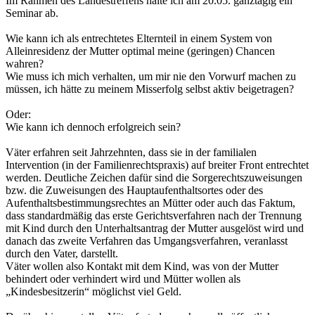
Im Rahmen des Landestreffens halte ich am 20.05. ganztägig ein
Seminar ab.
Wie kann ich als entrechtetes Elternteil in einem System von
Alleinresidenz der Mutter optimal meine (geringen) Chancen
wahren?
Wie muss ich mich verhalten, um mir nie den Vorwurf machen zu
müssen, ich hätte zu meinem Misserfolg selbst aktiv beigetragen?
Oder:
Wie kann ich dennoch erfolgreich sein?
Väter erfahren seit Jahrzehnten, dass sie in der familialen
Intervention (in der Familienrechtspraxis) auf breiter Front entrechtet
werden. Deutliche Zeichen dafür sind die Sorgerechtszuweisungen
bzw. die Zuweisungen des Hauptaufenthaltsortes oder des
Aufenthaltsbestimmungsrechtes an Mütter oder auch das Faktum,
dass standardmäßig das erste Gerichtsverfahren nach der Trennung
mit Kind durch den Unterhaltsantrag der Mutter ausgelöst wird und
danach das zweite Verfahren das Umgangsverfahren, veranlasst
durch den Vater, darstellt.
Väter wollen also Kontakt mit dem Kind, was von der Mutter
behindert oder verhindert wird und Mütter wollen als
„Kindesbesitzerin“ möglichst viel Geld.