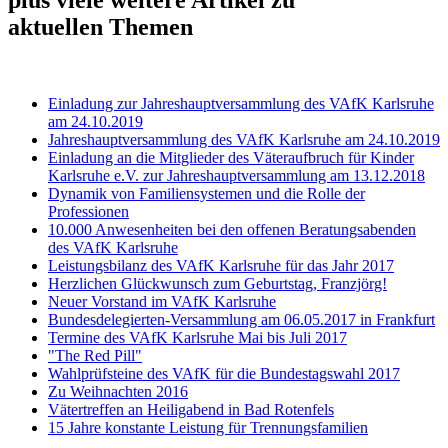
aktuellen Themen
Einladung zur Jahreshauptversammlung des VAfK Karlsruhe
am 24.10.2019
Jahreshauptversammlung des VAfK Karlsruhe am 24.10.2019
Einladung an die Mitglieder des Väteraufbruch für Kinder
Karlsruhe e.V. zur Jahreshauptversammlung am 13.12.2018
Dynamik von Familiensystemen und die Rolle der
Professionen
10.000 Anwesenheiten bei den offenen Beratungsabenden
des VAfK Karlsruhe
Leistungsbilanz des VAfK Karlsruhe für das Jahr 2017
Herzlichen Glückwunsch zum Geburtstag, Franzjörg!
Neuer Vorstand im VAfK Karlsruhe
Bundesdelegierten-Versammlung am 06.05.2017 in Frankfurt
Termine des VAfK Karlsruhe Mai bis Juli 2017
"The Red Pill"
Wahlprüfsteine des VAfK für die Bundestagswahl 2017
Zu Weihnachten 2016
Vätertreffen an Heiligabend in Bad Rotenfels
15 Jahre konstante Leistung für Trennungsfamilien