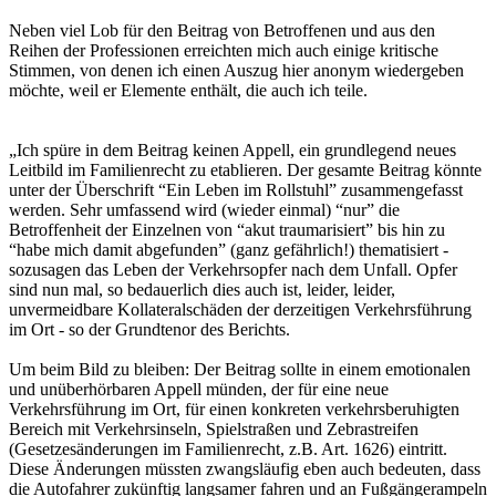
Neben viel Lob für den Beitrag von Betroffenen und aus den
Reihen der Professionen erreichten mich auch einige kritische
Stimmen, von denen ich einen Auszug hier anonym wiedergeben
möchte, weil er Elemente enthält, die auch ich teile.
„Ich spüre in dem Beitrag keinen Appell, ein grundlegend neues
Leitbild im Familienrecht zu etablieren. Der gesamte Beitrag könnte
unter der Überschrift “Ein Leben im Rollstuhl” zusammengefasst
werden. Sehr umfassend wird (wieder einmal) “nur” die
Betroffenheit der Einzelnen von “akut traumarisiert” bis hin zu
“habe mich damit abgefunden” (ganz gefährlich!) thematisiert -
sozusagen das Leben der Verkehrsopfer nach dem Unfall. Opfer
sind nun mal, so bedauerlich dies auch ist, leider, leider,
unvermeidbare Kollateralschäden der derzeitigen Verkehrsführung
im Ort - so der Grundtenor des Berichts.
Um beim Bild zu bleiben: Der Beitrag sollte in einem emotionalen
und unüberhörbaren Appell münden, der für eine neue
Verkehrsführung im Ort, für einen konkreten verkehrsberuhigten
Bereich mit Verkehrsinseln, Spielstraßen und Zebrastreifen
(Gesetzesänderungen im Familienrecht, z.B. Art. 1626) eintritt.
Diese Änderungen müssten zwangsläufig eben auch bedeuten, dass
die Autofahrer zukünftig langsamer fahren und an Fußgängerampeln