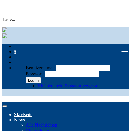
Lade...
☰
§
Benutzername :
Passwort:
Log In
Ich habe mein Passwort vergessen
Startseite
News
Alle Nachrichten
Chronologie