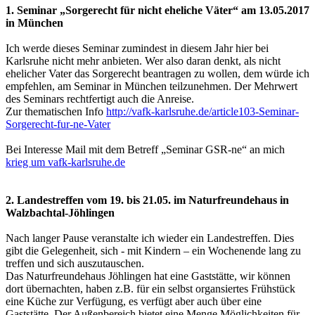
1. Seminar „Sorgerecht für nicht eheliche Väter“ am 13.05.2017
in München
Ich werde dieses Seminar zumindest in diesem Jahr hier bei
Karlsruhe nicht mehr anbieten. Wer also daran denkt, als nicht
ehelicher Vater das Sorgerecht beantragen zu wollen, dem würde ich
empfehlen, am Seminar in München teilzunehmen. Der Mehrwert
des Seminars rechtfertigt auch die Anreise.
Zur thematischen Info
http://vafk-karlsruhe.de/article103-Seminar-
Sorgerecht-fur-ne-Vater
Bei Interesse Mail mit dem Betreff „Seminar GSR-ne“ an mich
krieg um vafk-karlsruhe.de
2. Landestreffen vom 19. bis 21.05. im Naturfreundehaus in
Walzbachtal-Jöhlingen
Nach langer Pause veranstalte ich wieder ein Landestreffen. Dies
gibt die Gelegenheit, sich - mit Kindern – ein Wochenende lang zu
treffen und sich auszutauschen.
Das Naturfreundehaus Jöhlingen hat eine Gaststätte, wir können
dort übernachten, haben z.B. für ein selbst organsiertes Frühstück
eine Küche zur Verfügung, es verfügt aber auch über eine
Gaststätte. Der Außenbereich bietet eine Menge Möglichkeiten für