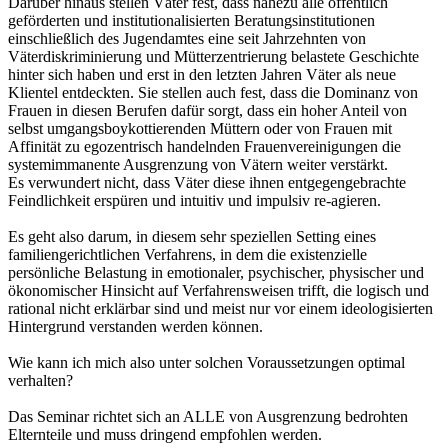
Darüber hinaus stellen Väter fest, dass nahezu alle öffentlich
geförderten und institutionalisierten Beratungsinstitutionen
einschließlich des Jugendamtes eine seit Jahrzehnten von
Väterdiskriminierung und Mütterzentrierung belastete Geschichte
hinter sich haben und erst in den letzten Jahren Väter als neue
Klientel entdeckten. Sie stellen auch fest, dass die Dominanz von
Frauen in diesen Berufen dafür sorgt, dass ein hoher Anteil von
selbst umgangsboykottierenden Müttern oder von Frauen mit
Affinität zu egozentrisch handelnden Frauenvereinigungen die
systemimmanente Ausgrenzung von Vätern weiter verstärkt.
Es verwundert nicht, dass Väter diese ihnen entgegengebrachte
Feindlichkeit erspüren und intuitiv und impulsiv re-agieren.
Es geht also darum, in diesem sehr speziellen Setting eines
familiengerichtlichen Verfahrens, in dem die existenzielle
persönliche Belastung in emotionaler, psychischer, physischer und
ökonomischer Hinsicht auf Verfahrensweisen trifft, die logisch und
rational nicht erklärbar sind und meist nur vor einem ideologisierten
Hintergrund verstanden werden können.
Wie kann ich mich also unter solchen Voraussetzungen optimal
verhalten?
Das Seminar richtet sich an ALLE von Ausgrenzung bedrohten
Elternteile und muss dringend empfohlen werden.